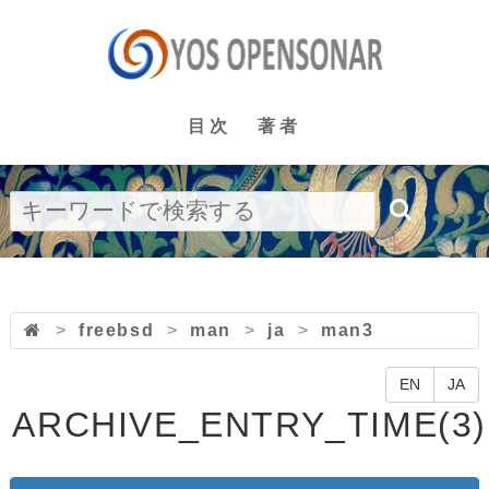
目次
著者
>
freebsd
>
man
>
ja
>
man3
EN
JA
ARCHIVE_ENTRY_TIME(3)