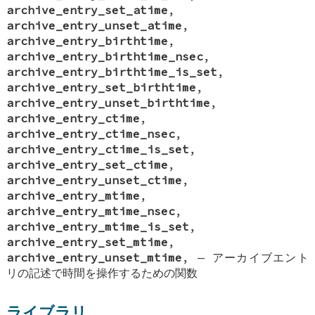
archive_entry_set_atime
,
archive_entry_unset_atime
,
archive_entry_birthtime
,
archive_entry_birthtime_nsec
,
archive_entry_birthtime_is_set
,
archive_entry_set_birthtime
,
archive_entry_unset_birthtime
,
archive_entry_ctime
,
archive_entry_ctime_nsec
,
archive_entry_ctime_is_set
,
archive_entry_set_ctime
,
archive_entry_unset_ctime
,
archive_entry_mtime
,
archive_entry_mtime_nsec
,
archive_entry_mtime_is_set
,
archive_entry_set_mtime
,
archive_entry_unset_mtime
, —
アーカイブエント
リの記述で時間を操作するための関数
ライブラリ