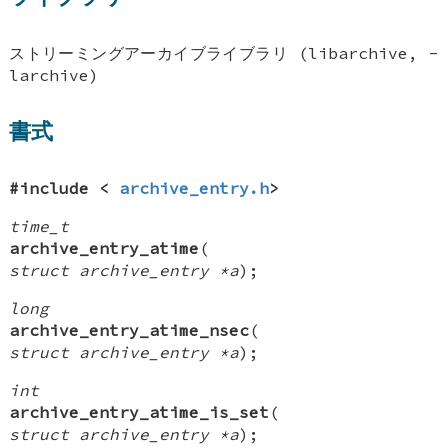
ストリーミングアーカイブライブラリ (libarchive, -
larchive)
書式
#include <
archive_entry.h
>
time_t
archive_entry_atime
(
struct archive_entry *a
);
long
archive_entry_atime_nsec
(
struct archive_entry *a
);
int
archive_entry_atime_is_set
(
struct archive_entry *a
);