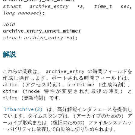
struct archive_entry *a
,
time_t sec
,
long nanosec
);
void
archive_entry_unset_mtime
(
struct archive_entry *a
);
解説
これらの関数は、
archive_entry
の時間フィールドを
作成し操作します。ポートされる時間フィールドは、
atime (アクセス時刻)、birthtime (生成時刻)、
ctime (inode 特性が変更された最後の時刻) と
mtime (更新時刻) です。
libarchive(3)
は、高分解能インタフェースを提供し
ています。タイムスタンプは、(アーカイブのための) ア
ーカイブ形式または (復旧のための) ファイルシステムケ
ーパビリティに依存して自動的に切り詰められます。