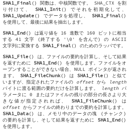
SHA1_Final
() 関数は、中核関数です。
SHA_CTX
を割
り付けて、
SHA1_Init
() でそれを初期化して、
SHA1_Update
() でデータを処理し、
SHA1_Final
()
を使用して、最後に結果を抽出します。
SHA1_End
() は返り値を 16 進数で 160 ビットに相当
する 41 文字 (終了する '\0' を含んで) の ASCII
文字列に変換する
SHA1_Final
() のためのラッパです。
SHA1_File
() は、ファイルの要約を計算し、そして結果
を返すために
SHA1_End
() を使用します。ファイルをオ
ープンすることができない場合、NULL ポインタが返され
ます。
SHA1_FileChunk
() は
SHA1_File
() と似て
いますが、指定されたファイルの
offset
から
length
バイトに渡る範囲の要約だけを計算します。
length
パ
ラメータに 0 またはファイルの残りの部分の長さより大
きな値が指定されれば、
SHA1_FileChunk
() は
offset
からファイルの終わりまでの要約を計算します。
SHA1_Data
() は、メモリ中のデータの塊 (チャンク)
の要約を計算し、そして結果を返すために
SHA1_End
()
を使用します。