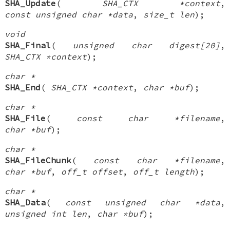
SHA_Update
(
SHA_CTX *context
,
const unsigned char *data
,
size_t len
);
void
SHA_Final
(
unsigned char digest[20]
,
SHA_CTX *context
);
char *
SHA_End
(
SHA_CTX *context
,
char *buf
);
char *
SHA_File
(
const char *filename
,
char *buf
);
char *
SHA_FileChunk
(
const char *filename
,
char *buf
,
off_t offset
,
off_t length
);
char *
SHA_Data
(
const unsigned char *data
,
unsigned int len
,
char *buf
);