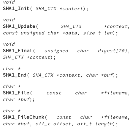
void
SHA1_Init
(
SHA_CTX *context
);
void
SHA1_Update
(
SHA_CTX *context
,
const unsigned char *data
,
size_t len
);
void
SHA1_Final
(
unsigned char digest[20]
,
SHA_CTX *context
);
char *
SHA1_End
(
SHA_CTX *context
,
char *buf
);
char *
SHA1_File
(
const char *filename
,
char *buf
);
char *
SHA1_FileChunk
(
const char *filename
,
char *buf
,
off_t offset
,
off_t length
);