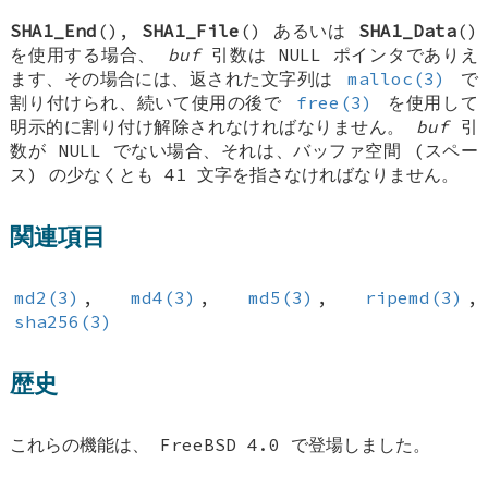
SHA1_End
(),
SHA1_File
() あるいは
SHA1_Data
()
を使用する場合、
buf
引数は NULL ポインタでありえ
ます、その場合には、返された文字列は
malloc(3)
で
割り付けられ、続いて使用の後で
free(3)
を使用して
明示的に割り付け解除されなければなりません。
buf
引
数が NULL でない場合、それは、バッファ空間 (スペー
ス) の少なくとも 41 文字を指さなければなりません。
関連項目
md2(3)
,
md4(3)
,
md5(3)
,
ripemd(3)
,
sha256(3)
歴史
これらの機能は、
FreeBSD 4.0
で登場しました。