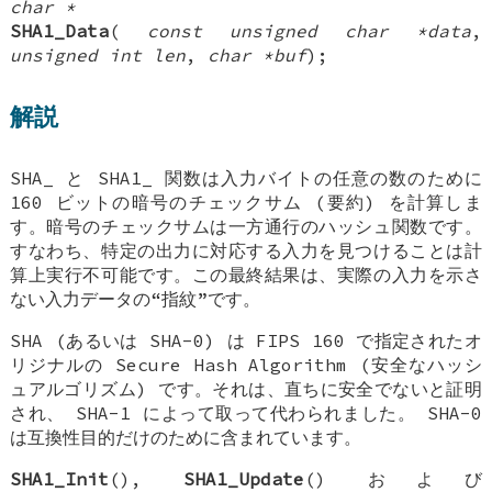
char *
SHA1_Data
(
const unsigned char *data
,
unsigned int len
,
char *buf
);
解説
SHA_
と
SHA1_
関数は入力バイトの任意の数のために
160 ビットの暗号のチェックサム (要約) を計算しま
す。暗号のチェックサムは一方通行のハッシュ関数です。
すなわち、特定の出力に対応する入力を見つけることは計
算上実行不可能です。この最終結果は、実際の入力を示さ
ない入力データの“指紋”です。
SHA (あるいは SHA-0) は FIPS 160 で指定されたオ
リジナルの Secure Hash Algorithm (安全なハッシ
ュアルゴリズム) です。それは、直ちに安全でないと証明
され、 SHA-1 によって取って代わられました。 SHA-0
は互換性目的だけのために含まれています。
SHA1_Init
(),
SHA1_Update
() および