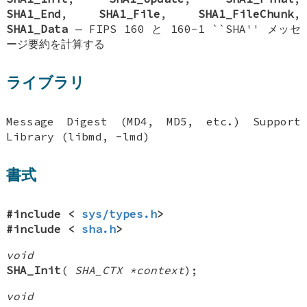
SHA1_End
,
SHA1_File
,
SHA1_FileChunk
,
SHA1_Data
—
FIPS 160 と 160-1 ``SHA'' メッセ
ージ要約を計算する
ライブラリ
Message Digest (MD4, MD5, etc.) Support
Library (libmd, -lmd)
書式
#include <
sys/types.h
>
#include <
sha.h
>
void
SHA_Init
(
SHA_CTX *context
);
void