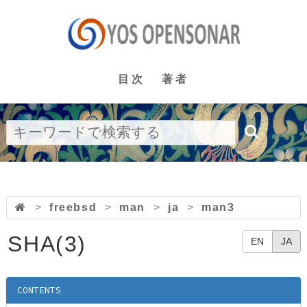
目次
著者
>
freebsd
>
man
>
ja
>
man3
SHA(3)
EN
JA
CONTENTS