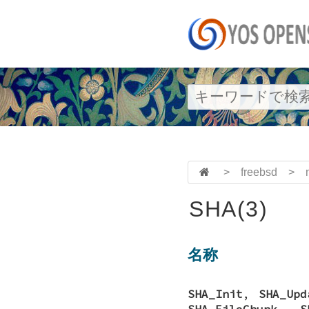
>
freebsd
>
SHA(3)
名称
SHA_Init
,
SHA_Upd
SHA_FileChunk
,
S