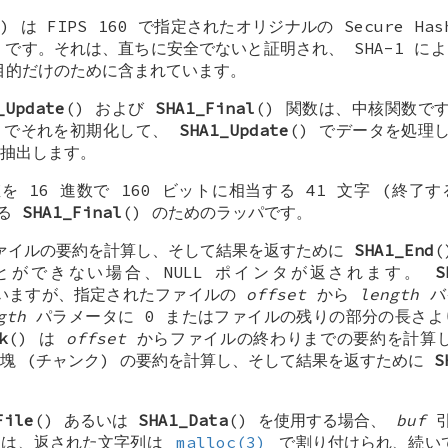
0) は FIPS 160 で指定されたオリジナルの Secure Hash
 です。それは、直ちに安全でないと証明され、 SHA-1 に
性目的だけのために含まれています。
_Update
() および
SHA1_Final
() 関数は、中核関数で
) でそれを初期化して、
SHA1_Update
() でデータを処理
抽出します。
を 16 進数で 160 ビットに相当する 41 文字 (終了する
する
SHA1_Final
() のためのラッパです。
ファイルの要約を計算し、そして結果を返すために
SHA1_End
とができない場合、NULL ポインタが返されます。
S
ていますが、指定されたファイルの
offset
から
length
バ
gth
パラメータに 0 またはファイルの残りの部分の長さよ
k
() は
offset
からファイルの終わりまでの要約を計算
塊 (チャンク) の要約を計算し、そして結果を返すために
S
File
() あるいは
SHA1_Data
() を使用する場合、
buf
引
には、返された文字列は
malloc(3)
で割り付けられ、続い