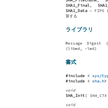
SHA1_Final
,
SHA1
SHA1_Data
—
FIPS
算する
ライブラリ
Message Digest 
(libmd, -lmd)
書式
#include <
sys/ty
#include <
sha.h
>
void
SHA_Init
(
SHA_CTX
void