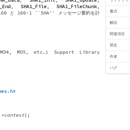
_End
,
SHA1_File
,
SHA1_FileChunk
,
書式
 160 と 160-1 ``SHA'' メッセージ要約を計
解説
関連項目
歴史
(MD4, MD5, etc.) Support Library
作者
バグ
pes.h
>
 *context
);