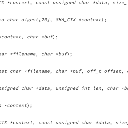
TX *context
,
const unsigned char *data
,
size_
ed char digest[20]
,
SHA_CTX *context
);
*context
,
char *buf
);
har *filename
,
char *buf
);
nst char *filename
,
char *buf
,
off_t offset
,
nsigned char *data
,
unsigned int len
,
char *b
X *context
);
CTX *context
,
const unsigned char *data
,
size