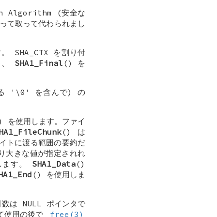
 Algorithm (安全な
よって取って代わられまし
す。
SHA_CTX
を割り付
し、
SHA1_Final
() を
 '\0' を含んで) の
() を使用します。ファイ
HA1_FileChunk
() は
イトに渡る範囲の要約だ
り大きな値が指定されれ
します。
SHA1_Data
()
HA1_End
() を使用しま
数は NULL ポインタで
て使用の後で
free(3)