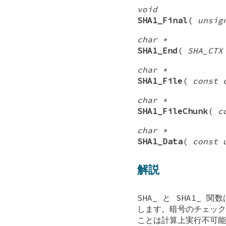
void
SHA1_Final
(
unsig
char *
SHA1_End
(
SHA_CTX
char *
SHA1_File
(
const 
char *
SHA1_FileChunk
(
c
char *
SHA1_Data
(
const 
解説
SHA_
と
SHA1_
関数は
します。暗号のチェック
ことは計算上実行不可能