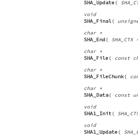
SHA_Update
(
SHA_C
void
SHA_Final
(
unsign
char *
SHA_End
(
SHA_CTX 
char *
SHA_File
(
const c
char *
SHA_FileChunk
(
co
char *
SHA_Data
(
const u
void
SHA1_Init
(
SHA_CT
void
SHA1_Update
(
SHA_