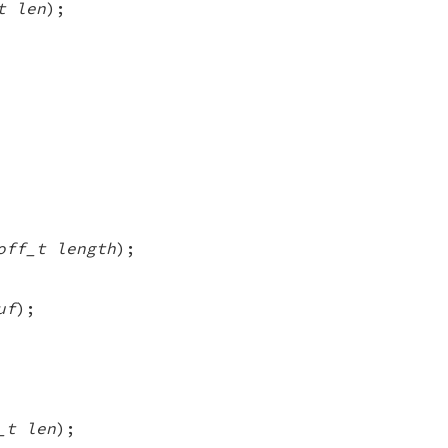
t len
);
off_t length
);
uf
);
_t len
);