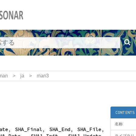
man
>
ja
>
man3
CONTENTS
名称
ate
,
SHA_Final
,
SHA_End
,
SHA_File
,
HA_Data
,
SHA1_Init
,
SHA1_Update
,
ライブラリ