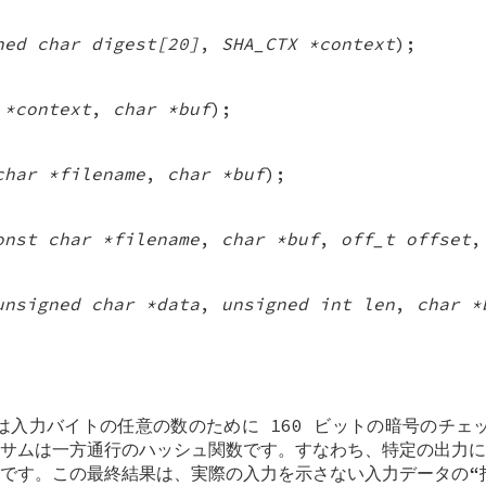
ned char digest[20]
,
SHA_CTX *context
);
 *context
,
char *buf
);
char *filename
,
char *buf
);
onst char *filename
,
char *buf
,
off_t offset
unsigned char *data
,
unsigned int len
,
char *
入力バイトの任意の数のために 160 ビットの暗号のチェッ
サムは一方通行のハッシュ関数です。すなわち、特定の出力に
です。この最終結果は、実際の入力を示さない入力データの“