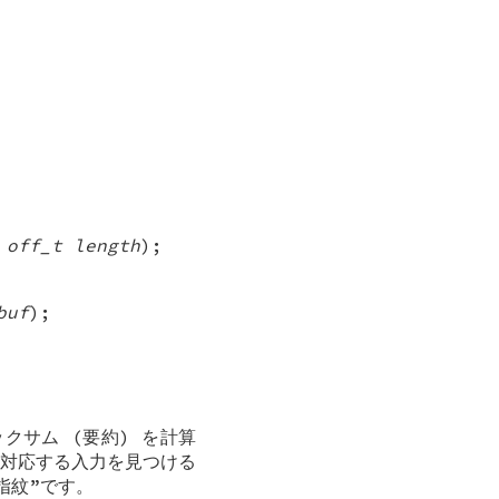
,
off_t length
);
buf
);
クサム (要約) を計算
対応する入力を見つける
指紋”です。