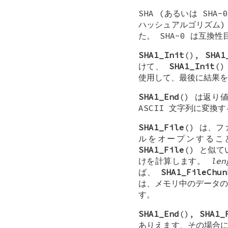
SHA (あるいは SHA-
ハッシュアルゴリズム)
た。 SHA-0 は互換
SHA1_Init
(),
SHA1
けて、
SHA1_Init
(
使用して、最後に結果を
SHA1_End
() は返り値
ASCII 文字列に変換
SHA1_File
() は、
ルをオープンするこ
SHA1_File
() と似
けを計算します。
len
ば、
SHA1_FileChun
は、メモリ中のデータの
す。
SHA1_End
(),
SHA1_
ありえます、その場合