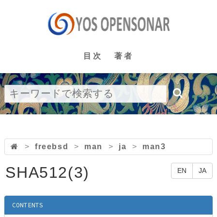
目次
著者
>
freebsd
>
man
>
ja
>
man3
SHA512(3)
EN
JA
CONTENTS