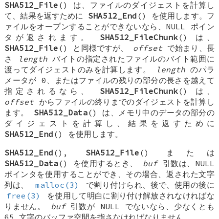
SHA512_File
() は、ファイルのダイジェストを計算し
て、結果を返すために
SHA512_End
() を使用します。フ
ァイルをオープンすることができないなら、NULL ポイン
タが返されます。
SHA512_FileChunk
() は、
SHA512_File
() と同様ですが、
offset
で始まり、長
さ
length
バイトの指定されたファイルのバイト範囲に
渡ってダイジェストのみを計算します。
length
のパラ
メータが 0、またはファイルの残りの部分の長さを越えて
指定されるなら、
SHA512_FileChunk
() は、
offset
からファイルの終りまでのダイジェストを計算し
ます。
SHA512_Data
() は、メモリ中のデータの部分の
ダイジェストを計算し、結果を返すために
SHA512_End
() を使用します。
SHA512_End
(),
SHA512_File
() または
SHA512_Data
() を使用するとき、
buf
引数は、NULL
ポインタを使用することができ、その場合、返された文字
列は、
malloc(3)
で割り付けられ、後で、使用の後に
free(3)
を使用して明白に割り付け解放されなければな
りません。
buf
引数が NULL でないなら、少なくとも
65 文字のバッファ空間を指さなければなりません。