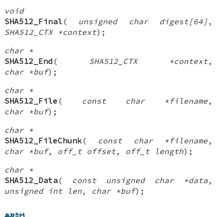
void
SHA512_Final
(
unsigned char digest[64]
,
SHA512_CTX *context
);
char *
SHA512_End
(
SHA512_CTX *context
,
char *buf
);
char *
SHA512_File
(
const char *filename
,
char *buf
);
char *
SHA512_FileChunk
(
const char *filename
,
char *buf
,
off_t offset
,
off_t length
);
char *
SHA512_Data
(
const unsigned char *data
,
unsigned int len
,
char *buf
);