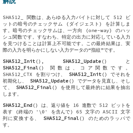
解説
SHA512_
関数は、あらゆる入力バイトに対して 512 ビ
ットの暗号のチェックサム (ダイジェスト) を計算しま
す。暗号のチェックサムは、一方向 (one-way) のハッ
シュ関数です。すなわち、特定の出力に対応している入力
を見つけることは計算上不可能です。この最終結果は、実
際の入力を明らかにしない入力データの“指紋”です。
SHA512_Init
(),
SHA512_Update
() と
SHA512_Final
() 関数は、コア関数です。
SHA512_CTX
を割りつけ、
SHA512_Init
() でそれを
初期化し、
SHA512_Update
() でデータを見直し、そし
て、
SHA512_Final
() を使用して最終的に結果を抽出
します。
SHA512_End
() は、返り値を 16 進数で 512 ビットを
表す (終端の '\0' を含んで) 65 文字の ASCII 文字
列に変換する、
SHA512_Final
() のためのラッパで
す。