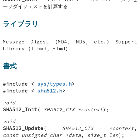
ージダイジェストを計算する
ライブラリ
Message Digest (MD4, MD5, etc.) Support
Library (libmd, -lmd)
書式
#include <
sys/types.h
>
#include <
sha512.h
>
void
SHA512_Init
(
SHA512_CTX *context
);
void
SHA512_Update
(
SHA512_CTX *context
,
const unsigned char *data
,
size_t len
);