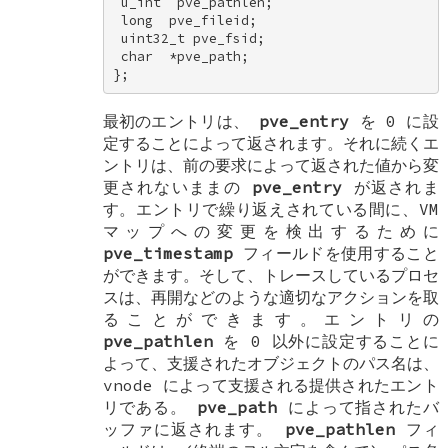
 u_int  pve_pathlen; 

 long  pve_fileid; 

 uint32_t pve_fsid; 

 char  *pve_path; 

};
最初のエントリは、
pve_entry
を 0 に設
定することによって返されます。それに続くエ
ントリは、前の要求によって返された値から変
更されないままの
pve_entry
が返されま
す。エントリで繰り返えされている間に、VM
マップへの変更を検出するために
pve_timestamp
フィールドを使用すること
ができます。そして、トレースしているプロセ
スは、再開などのような適切なアクションを取
ることができます。エントリの
pve_pathlen
を 0 以外に設定することに
よって、支援されたオブジェクトのパス名は、
vnode によって支援される提供されたエント
リである。
pve_path
によって指されたバ
ッファに返されます。
pve_pathlen
フィ