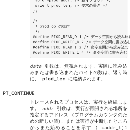
 void *piod_addr; /* 親オフセット */ 

 size_t piod_len; /* 要求の長さ */ 

}; 

/* 

 * piod_op の操作 

 */ 

#define PIOD_READ_D 1 /* データ空間から読み込む
#define PIOD_WRITE_D 2 /* データ空間に書み込む 
#define PIOD_READ_I 3 /* 命令空間から読み込む *
#define PIOD_WRITE_I 4 /* 命令空間に書み込む 
data
引数は、無視されます。実際に読み込
みまたは書き込まれたバイトの数は、返り時
に、
piod_len
に格納されます。
PT_CONTINUE
トレースされるプロセスは、実行を継続しま
す。
addr
引数は、実行が再開される場所を
指定するアドレス (プログラムカウンタのた
めの新しい値)、または実行が中断したところ
からまた始めることを示す (
caddr_t
)1