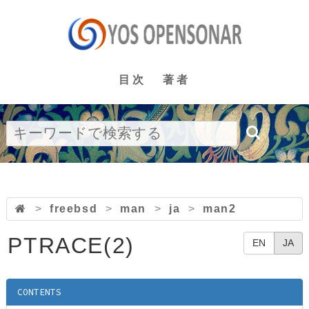
目次
著者
>
freebsd
>
man
>
ja
>
man2
PTRACE(2)
EN
JA
CONTENTS