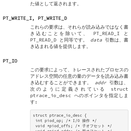
た値として返されます。
PT_WRITE_I
,
PT_WRITE_D
これらの要求は、それらが読み込みではなく書
き込むことを除いて、
PT_READ_I
と
PT_READ_D
と同等です。
data
引数は、書
き込まれる値を提供します。
PT_IO
この要求によって、トレースされたプロセスの
アドレス空間の任意の量のデータを読み込み書
き込むすることができます。
addr
引数は、
次のように定義されている
struct
ptrace_io_desc
へのポインタを指定しま
す:
struct ptrace_io_desc { 

 int piod_op; /* I/O 操作 */ 

 void *piod_offs; /* 子オフセット */ 
