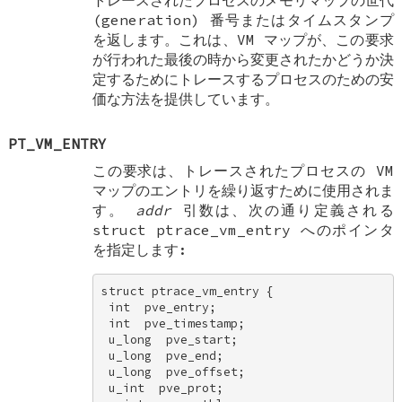
トレースされたプロセスのメモリマップの世代
(generation) 番号またはタイムスタンプ
を返します。これは、VM マップが、この要求
が行われた最後の時から変更されたかどうか決
定するためにトレースするプロセスのための安
価な方法を提供しています。
PT_VM_ENTRY
この要求は、トレースされたプロセスの VM
マップのエントリを繰り返すために使用されま
す。
addr
引数は、次の通り定義される
struct ptrace_vm_entry
へのポインタ
を指定します:
struct ptrace_vm_entry { 

 int  pve_entry; 

 int  pve_timestamp; 

 u_long  pve_start; 

 u_long  pve_end; 

 u_long  pve_offset; 

 u_int  pve_prot; 
