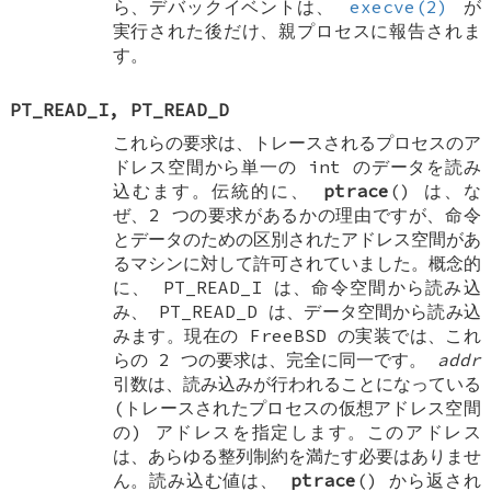
ら、デバックイベントは、
execve(2)
が
実行された後だけ、親プロセスに報告されま
す。
PT_READ_I
,
PT_READ_D
これらの要求は、トレースされるプロセスのア
ドレス空間から単一の
int
のデータを読み
込むます。伝統的に、
ptrace
() は、な
ぜ、2 つの要求があるかの理由ですが、命令
とデータのための区別されたアドレス空間があ
るマシンに対して許可されていました。概念的
に、
PT_READ_I
は、命令空間から読み込
み、
PT_READ_D
は、データ空間から読み込
みます。現在の
FreeBSD
の実装では、これ
らの 2 つの要求は、完全に同一です。
addr
引数は、読み込みが行われることになっている
(トレースされたプロセスの仮想アドレス空間
の) アドレスを指定します。このアドレス
は、あらゆる整列制約を満たす必要はありませ
ん。読み込む値は、
ptrace
() から返され