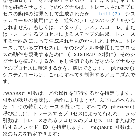
態を調査して、それを終了させるか、または適切な形で実
行を継続させます。そのシグナルは、トレースされるプロ
セスの動作の結果として生成されたか、
kill(2)
シス
テムコールの使用による、通常のプロセスのシグナルかも
しれません。もしくは、アタッチ、システムコール、また
はトレースするプロセスによるステップの結果、トレース
する仕組みによって生成されたものかもしれません。トレ
ースしているプロセスは、そのシグナルを使用してプロセ
スの動作を観測するために (
SIGTRAP
の様に) そのシ
グナルを横取りするか、もし適切であればそのシグナルを
そのプロセスに転送するかを、選択できます。
ptrace
()
システムコールは、これらすべてを制御するメカニズムで
す。
request
引数は、どの操作を実行するかを指定します。
引数の残りの意味は、操作によりますが、以下に述べられ
た 1 つの特別なケースを除いて、すべての
ptrace
()
呼び出しは、トレースするプロセスによって行われ、
pid
引数は、トレースされるプロセスのプロセス ID または対
応するスレッド ID を指定します。
request
引数は、
次のものを指定できます: