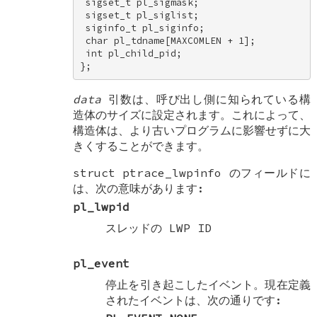
 sigset_t pl_sigmask; 

 sigset_t pl_siglist; 

 siginfo_t pl_siginfo; 

 char pl_tdname[MAXCOMLEN + 1]; 

 int pl_child_pid; 

};
data
引数は、呼び出し側に知られている構
造体のサイズに設定されます。これによって、
構造体は、より古いプログラムに影響せずに大
きくすることができます。
struct ptrace_lwpinfo
のフィールドに
は、次の意味があります:
pl_lwpid
スレッドの LWP ID
pl_event
停止を引き起こしたイベント。現在定義
されたイベントは、次の通りです: