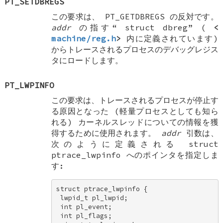
PT_SETDBREGS
この要求は、
PT_GETDBREGS
の反対です。
addr
の指す“
struct dbreg
” (
<
machine/reg.h
>
内に定義されています)
からトレースされるプロセスのデバッグレジス
タにロードします。
PT_LWPINFO
この要求は、トレースされるプロセスが停止す
る原因となった (軽量プロセスとしても知ら
れる) カーネルスレッドについての情報を獲
得するために使用されます。
addr
引数は、
次のように定義される
struct
ptrace_lwpinfo
へのポインタを指定しま
す:
struct ptrace_lwpinfo { 

 lwpid_t pl_lwpid; 

 int pl_event; 

 int pl_flags; 
