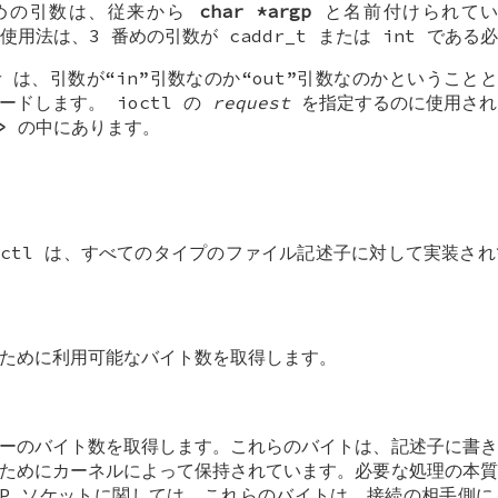
 番めの引数は、従来から
char *argp
と名前付けられてい
の使用法は、3 番めの引数が
caddr_t
または
int
である必
t
は、引数が“in”引数なのか“out”引数なのかということ
ードします。 ioctl の
request
を指定するのに使用され
>
の中にあります。
octl は、すべてのタイプのファイル記述子に対して実装さ
ために利用可能なバイト数を取得します。
ーのバイト数を取得します。これらのバイトは、記述子に書き
ためにカーネルによって保持されています。必要な処理の本質
CP ソケットに関しては、これらのバイトは、接続の相手側