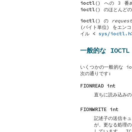
ioctl
() への 3
ioctl
() のほとんど
ioctl
() の
reques
(バイト単位) をエンコ
イル
<
sys/ioctl.h
一般的な IOCTL
いくつかの一般的な i
次の通りです:
FIONREAD int
直ちに読み込みの
FIONWRITE int
記述子の送信キュ
が、更なる処理の
しています。 T