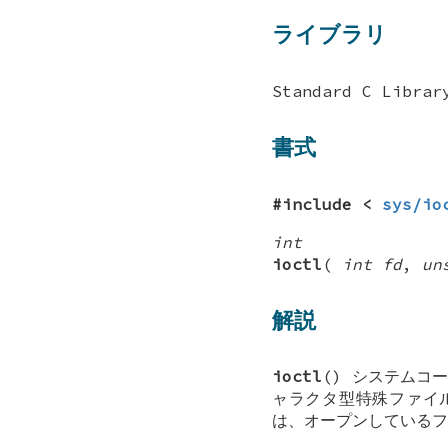
ライブラリ
Standard C Librar
書式
#include <
sys/io
int
ioctl
(
int fd
,
un
解説
ioctl
() システムコ
ャラクタ型特殊ファイ
は、オープンしているフ