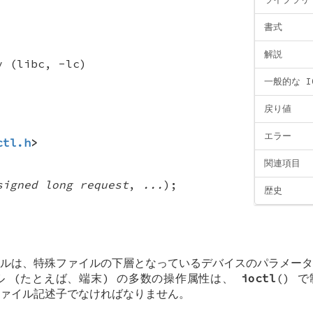
書式
解説
y (libc, -lc)
一般的な IO
戻り値
エラー
ctl.h
>
関連項目
signed long request
,
...
);
歴史
ールは、特殊ファイルの下層となっているデバイスのパラメー
ル (たとえば、端末) の多数の操作属性は、
ioctl
() 
ァイル記述子でなければなりません。