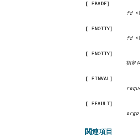
[
EBADF
]
fd
引
[
ENOTTY
]
fd
引
[
ENOTTY
]
指定
[
EINVAL
]
requ
[
EFAULT
]
argp
関連項目