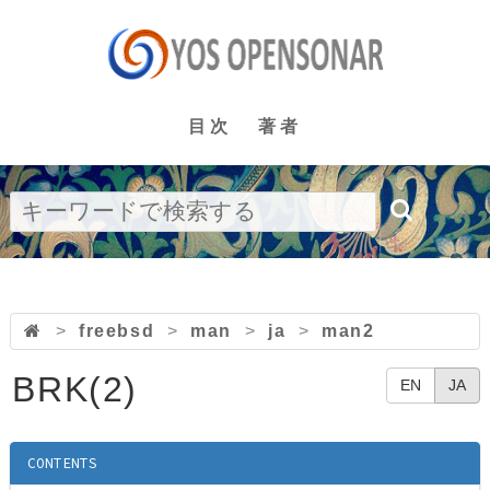
目次
著者
>
freebsd
>
man
>
ja
>
man2
BRK(2)
EN
JA
CONTENTS