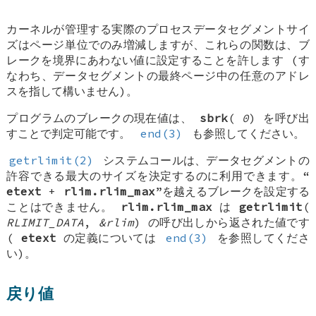
カーネルが管理する実際のプロセスデータセグメントサイ
ズはページ単位でのみ増減しますが、これらの関数は、ブ
レークを境界にあわない値に設定することを許します (す
なわち、データセグメントの最終ページ中の任意のアドレ
スを指して構いません)。
プログラムのブレークの現在値は、
sbrk
(
0
) を呼び出
すことで判定可能です。
end(3)
も参照してください。
getrlimit(2)
システムコールは、データセグメントの
許容できる最大のサイズを決定するのに利用できます。“
etext
+
rlim.rlim_max
”を越えるブレークを設定する
ことはできません。
rlim.rlim_max
は
getrlimit
(
RLIMIT_DATA
,
&rlim
) の呼び出しから返された値です
(
etext
の定義については
end(3)
を参照してくださ
い)。
戻り値