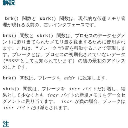
解説
brk
() 関数と
sbrk
() 関数は、現代的な仮想メモリ管
理が現れる以前の、古いインタフェースです。
brk
() 関数と
sbrk
() 関数は、プロセスのデータセグメ
ントに割り当てられたメモリ量を変更するために使用され
ます。これは、“ブレーク”位置を移動することで実現しま
す。ブレークとは、プロセスの初期化されていないデータ
(“BSS”としても知られています) の後の最初のアドレス
のことです。
brk
() 関数は、ブレークを
addr
に設定します。
sbrk
() 関数は、ブレークを
incr
バイトだけ増し、結
果として少なくとも
incr
バイトの新規メモリをデータセ
グメントに割り当てます。
incr
が負の場合、ブレークは
incr
バイトだけ減らされます。
注