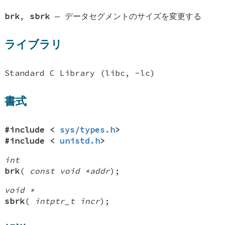
brk
,
sbrk
—
データセグメントのサイズを変更する
ライブラリ
Standard C Library (libc, -lc)
書式
#include <
sys/types.h
>
#include <
unistd.h
>
int
brk
(
const void *addr
);
void *
sbrk
(
intptr_t incr
);