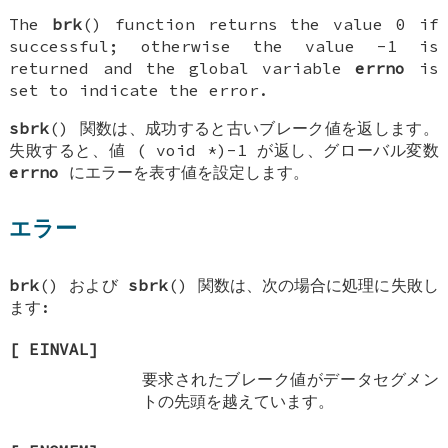
The
brk
() function returns the value 0 if
successful; otherwise the value -1 is
returned and the global variable
errno
is
set to indicate the error.
sbrk
() 関数は、成功すると古いブレーク値を返します。
失敗すると、値 (
void *
)-1 が返し、グローバル変数
errno
にエラーを表す値を設定します。
エラー
brk
() および
sbrk
() 関数は、次の場合に処理に失敗し
ます:
[
EINVAL
]
要求されたブレーク値がデータセグメン
トの先頭を越えています。