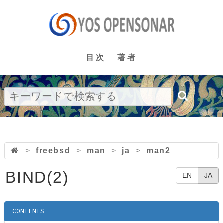
目次
著者
>
freebsd
>
man
>
ja
>
man2
BIND(2)
EN
JA
CONTENTS