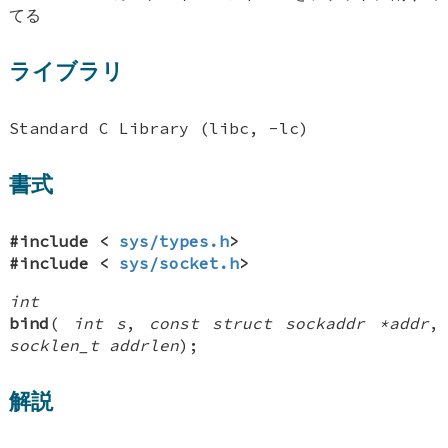
てる
ライブラリ
Standard C Library (libc, -lc)
書式
#include <
sys/types.h
>
#include <
sys/socket.h
>
int
bind
(
int s
,
const struct sockaddr *addr
,
socklen_t addrlen
);
解説