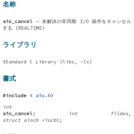
名称
aio_cancel
—
未解決の非同期 I/O 操作をキャンセル
する (REALTIME)
ライブラリ
Standard C Library (libc, -lc)
書式
#include <
aio.h
>
int
aio_cancel
(
int fildes
,
struct aiocb *iocb
);