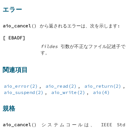
エラー
aio_cancel
() から返されるエラーは、次を示します:
[
EBADF
]
fildes
引数が不正なファイル記述子で
す。
関連項目
aio_error(2)
,
aio_read(2)
,
aio_return(2)
,
aio_suspend(2)
,
aio_write(2)
,
aio(4)
規格
aio_cancel
() システムコールは、 IEEE Std