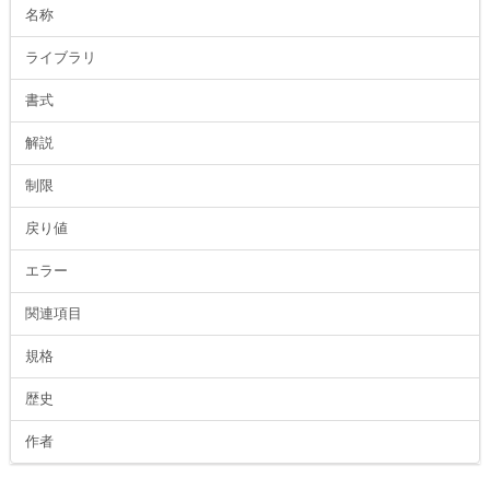
名称
ライブラリ
書式
解説
制限
戻り値
エラー
関連項目
規格
歴史
作者