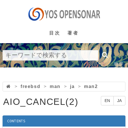
目次
著者
>
freebsd
>
man
>
ja
>
man2
AIO_CANCEL(2)
EN
JA
CONTENTS