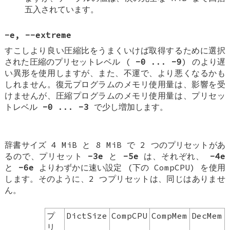
五入されています。
-e
,
--extreme
すこしより良い圧縮比をうまくいけば取得するために選択
された圧縮のプリセットレベル (
-0
...
-9
) のより遅
い異形を使用しますが、また、不運で、より悪くなるかも
しれません。復元プログラムのメモリ使用量は、影響を受
けませんが、圧縮プログラムのメモリ使用量は、プリセッ
トレベル
-0
...
-3
で少し増加します。
辞書サイズ 4 MiB と 8 MiB で 2 つのプリセットがあ
るので、プリセット
-3e
と
-5e
は、それぞれ、
-4e
と
-6e
よりわずかに速い設定 (下の CompCPU) を使用
します。そのように、2 つプリセットは、同じはありませ
ん。
プ
DictSize
CompCPU
CompMem
DecMem
リ