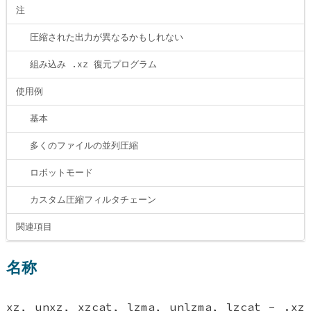
注
圧縮された出力が異なるかもしれない
組み込み .xz 復元プログラム
使用例
基本
多くのファイルの並列圧縮
ロボットモード
カスタム圧縮フィルタチェーン
関連項目
名称
xz, unxz, xzcat, lzma, unlzma, lzcat - .xz