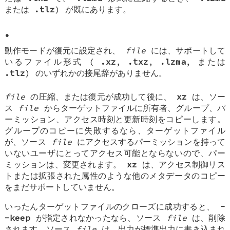
または
.tlz
) が既にあります。
•
動作モードが復元に設定され、
file
には、サポートして
いるファイル形式 (
.xz
,
.txz
,
.lzma
, または
.tlz
) のいずれかの接尾辞がありません。
file
の圧縮、または復元が成功して後に、
xz
は、ソー
ス
file
からターゲットファイルに所有者、グループ、パ
ーミッション、アクセス時刻と更新時刻をコピーします。
グループのコピーに失敗するなら、ターゲットファイル
が、ソース
file
にアクセスするパーミッションを持って
いないユーザにとってアクセス可能とならないので、パー
ミッションは、変更されます。
xz
は、アクセス制御リス
トまたは拡張された属性のような他のメタデータのコピー
をまだサポートしていません。
いったんターゲットファイルのクローズに成功すると、
-
-keep
が指定されなかったなら、ソース
file
は、削除
されます。ソース
file
は、出力が標準出力に書き込まれ