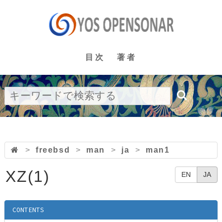
目次
著者
>
freebsd
>
man
>
ja
>
man1
XZ(1)
EN
JA
CONTENTS