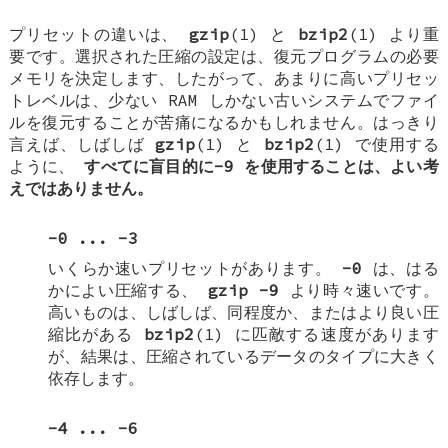
プリセットの違いは、
gzip
(1) と
bzip2
(1) より重
要です。選択された圧縮の設定は、復元プログラムの必要
メモリを決定します、したがって、あまりに高いプリセッ
トレベルは、少ない RAM しかない古いシステムでファイ
ルを復元することが苦痛になるかもしれません。はっきり
言えば、しばしば
gzip
(1) と
bzip2
(1) で使用する
ように、
すべてに盲目的に-9 を使用することは、よい考
えではありません。
-0
...
-3
いくらか速いプリセットがあります。
-0
は、はる
かによい圧縮する、
gzip -9
より時々速いです。
高いものは、しばしば、同程度か、またはより良い圧
縮比がある
bzip2
(1) に匹敵する速度があります
が、結果は、圧縮されているデータのタイプに大きく
依存します。
-4
...
-6