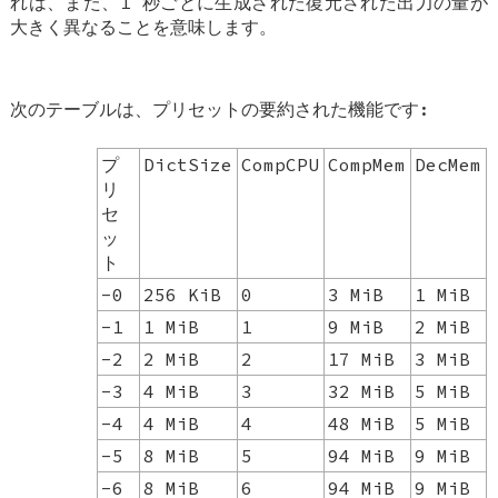
れは、また、1 秒ごとに生成された復元された出力の量が
大きく異なることを意味します。
次のテーブルは、プリセットの要約された機能です:
プ
DictSize
CompCPU
CompMem
DecMem
リ
セ
ッ
ト
-0
256 KiB
0
3 MiB
1 MiB
-1
1 MiB
1
9 MiB
2 MiB
-2
2 MiB
2
17 MiB
3 MiB
-3
4 MiB
3
32 MiB
5 MiB
-4
4 MiB
4
48 MiB
5 MiB
-5
8 MiB
5
94 MiB
9 MiB
-6
8 MiB
6
94 MiB
9 MiB