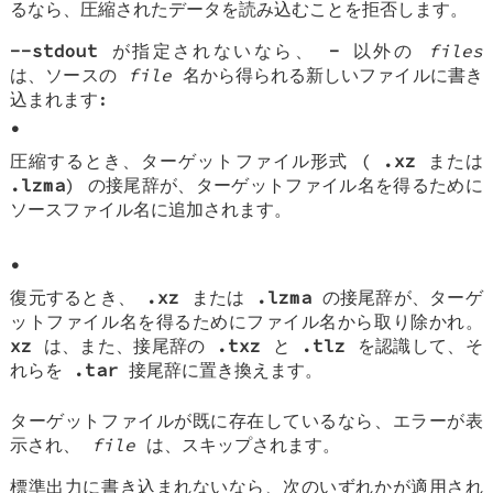
るなら、圧縮されたデータを読み込むことを拒否します。
--stdout
が指定されないなら、
-
以外の
files
は、ソースの
file
名から得られる新しいファイルに書き
込まれます:
•
圧縮するとき、ターゲットファイル形式 (
.xz
または
.lzma
) の接尾辞が、ターゲットファイル名を得るために
ソースファイル名に追加されます。
•
復元するとき、
.xz
または
.lzma
の接尾辞が、ターゲ
ットファイル名を得るためにファイル名から取り除かれ。
xz
は、また、接尾辞の
.txz
と
.tlz
を認識して、そ
れらを
.tar
接尾辞に置き換えます。
ターゲットファイルが既に存在しているなら、エラーが表
示され、
file
は、スキップされます。
標準出力に書き込まれないなら、次のいずれかが適用され