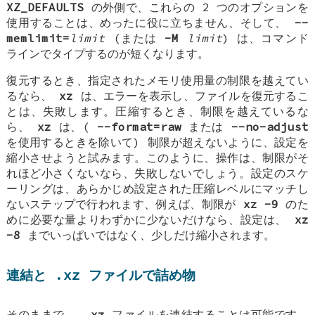
XZ_DEFAULTS
の外側で、これらの 2 つのオプションを
使用することは、めったに役に立ちません、そして、
--
memlimit=
limit
(または
-M
limit
) は、コマンド
ラインでタイプするのが短くなります。
復元するとき、指定されたメモリ使用量の制限を越えてい
るなら、
xz
は、エラーを表示し、ファイルを復元するこ
とは、失敗します。圧縮するとき、制限を越えているな
ら、
xz
は、(
--format=raw
または
--no-adjust
を使用するときを除いて) 制限が超えないように、設定を
縮小させようと試みます。このように、操作は、制限がそ
れほど小さくないなら、失敗しないでしょう。設定のスケ
ーリングは、あらかじめ設定された圧縮レベルにマッチし
ないステップで行われます、例えば、制限が
xz -9
のた
めに必要な量よりわずかに少ないだけなら、設定は、
xz
-8
までいっぱいではなく、少しだけ縮小されます。
連結と .xz ファイルで詰め物
そのままで、
.xz
ファイルを連結することは可能です。