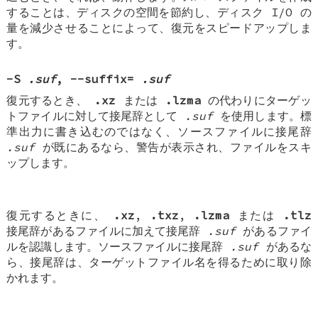
することは、ディスクの空間を節約し、ディスク I/O の
量を減少させることによって、復元をスピードアップしま
す。
-S
.suf
,
--suffix=
.suf
復元するとき、
.xz
または
.lzma
の代わりにターゲッ
トファイルに対して接尾辞として
.suf
を使用します。標
準出力に書き込むのではなく、ソースファイルに接尾辞
.suf
が既にあるなら、警告が表示され、ファイルをスキ
ップします。
復元するときに、
.xz
,
.txz
,
.lzma
または
.tlz
接尾辞があるファイルに加えて接尾辞
.suf
があるファイ
ルを認識します。ソースファイルに接尾辞
.suf
があるな
ら、接尾辞は、ターゲットファイル名を得るために取り除
かれます。