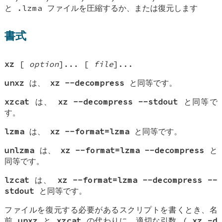
と .lzma ファイルを圧縮するか、または復元します
書式
xz
[
option
]... [
file
]...
unxz
は、
xz --decompress
と同等です。
xzcat
は、
xz --decompress --stdout
と同等で
す。
lzma
は、
xz --format=lzma
と同等です。
unlzma
は、
xz --format=lzma --decompress
と
同等です。
lzcat
は、
xz --format=lzma --decompress --
stdout
と同等です。
ファイルを復元する必要があるスクリプトを書くとき、名
前
unxz
と
xzcat
の代わりに、適切な引数 (
xz -d