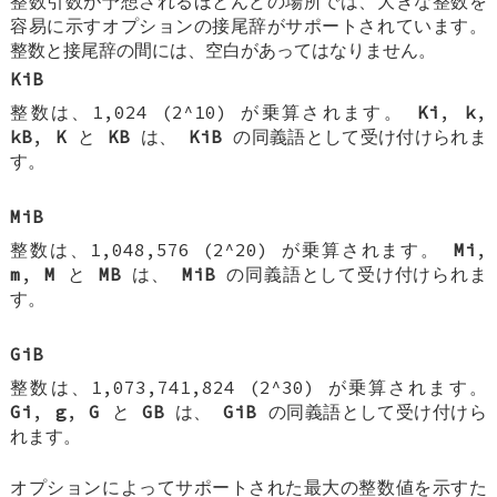
整数引数が予想されるほとんどの場所では、大きな整数を
容易に示すオプションの接尾辞がサポートされています。
整数と接尾辞の間には、空白があってはなりません。
KiB
整数は、1,024 (2^10) が乗算されます。
Ki
,
k
,
kB
,
K
と
KB
は、
KiB
の同義語として受け付けられま
す。
MiB
整数は、1,048,576 (2^20) が乗算されます。
Mi
,
m
,
M
と
MB
は、
MiB
の同義語として受け付けられま
す。
GiB
整数は、1,073,741,824 (2^30) が乗算されます。
Gi
,
g
,
G
と
GB
は、
GiB
の同義語として受け付けら
れます。
オプションによってサポートされた最大の整数値を示すた