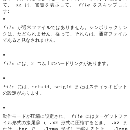
て、
xz
は、警告を表示して、
file
をスキップしま
す:
•
file
が通常ファイルではありません。シンボリックリン
クは、たどられません、従って、それらは、通常ファイル
であると見なされません。
•
file
には、2 つ以上のハードリンクがあります。
•
file
には、setuid、setgid またはスティッキビット
の設定があります。
•
動作モードが圧縮に設定され、
file
にはターゲットファ
イル形式の接尾辞 (
.xz
形式に圧縮するとき、
.xz
ま
たは
.txz
で、
.lzma
形式に圧縮するとき、
.lzma