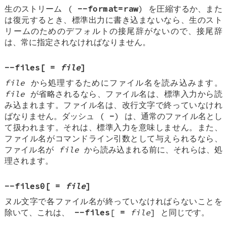
生のストリーム (
--format=raw
) を圧縮するか、また
は復元するとき、標準出力に書き込まないなら、生のスト
リームのためのデフォルトの接尾辞がないので、接尾辞
は、常に指定されなければなりません。
--files
[
=
file
]
file
から処理するためにファイル名を読み込みます。
file
が省略されるなら、ファイル名は、標準入力から読
み込まれます。ファイル名は、改行文字で終っていなけれ
ばなりません。ダッシュ (
-
) は、通常のファイル名とし
て扱われます。それは、標準入力を意味しません。また、
ファイル名がコマンドライン引数として与えられるなら、
ファイル名が
file
から読み込まれる前に、それらは、処
理されます。
--files0
[
=
file
]
ヌル文字で各ファイル名が終っていなければらないことを
除いて、これは、
--files
[
=
file
] と同じです。