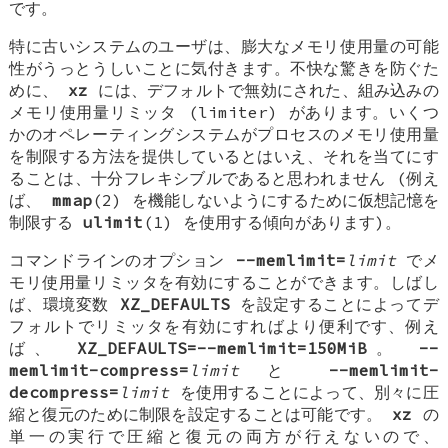
です。
特に古いシステムのユーザは、膨大なメモリ使用量の可能
性がうっとうしいことに気付きます。不快な驚きを防ぐた
めに、
xz
には、デフォルトで無効にされた、組み込みの
メモリ使用量リミッタ (limiter) があります。いくつ
かのオペレーティングシステムがプロセスのメモリ使用量
を制限する方法を提供しているとはいえ、それを当てにす
ることは、十分フレキシブルであると思われません (例え
ば、
mmap
(2) を機能しないようにするために仮想記憶を
制限する
ulimit
(1) を使用する傾向があります)。
コマンドラインのオプション
--memlimit=
limit
でメ
モリ使用量リミッタを有効にすることができます。しばし
ば、環境変数
XZ_DEFAULTS
を設定することによってデ
フォルトでリミッタを有効にすればより便利です、例え
ば、
XZ_DEFAULTS=--memlimit=150MiB
。
--
memlimit-compress=
limit
と
--memlimit-
decompress=
limit
を使用することによって、別々に圧
縮と復元のために制限を設定することは可能です。
xz
の
単一の実行で圧縮と復元の両方が行えないので、