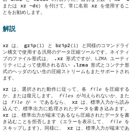
または
xz -dc
) を付けて、常に名前
xz
を使用するこ
とをお勧めします。
解説
xz
は、
gzip
(1) と
bzip2
(1) と同様のコマンドライ
ン構文で使用する汎用のデータ圧縮ツールです。ネイティ
ブのファイル形式は、
.xz
形式ですが、LZMA ユーティ
リティによって使用される古い
.lzma
形式とコンテナ形
式のヘッダのない生の圧縮ストリームもまたサポートされ
ます。
xz
は、選択された動作に従って、各
file
を圧縮する
か、または復元します。
files
が与えられないか、また
は
file
が
-
であるなら、
xz
は、標準入力から読み
込んで、標準出力に処理されたデータを書き込みます。
xz
は、標準出力が端末であるなら圧縮されたデータを書
き込むことを拒否します (エラーを表示して、
file
を
スキップします)。同様に、
xz
は、標準入力が端末であ