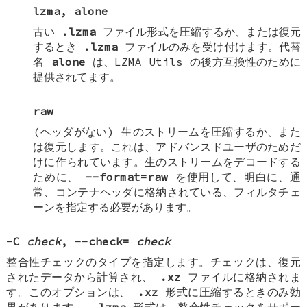
lzma
,
alone
古い
.lzma
ファイル形式を圧縮するか、または復元
するとき
.lzma
ファイルのみを受け付けます。代替
名
alone
は、LZMA Utils の後方互換性のために
提供されてます。
raw
(ヘッダがない) 生のストリームを圧縮するか、また
は復元します。これは、アドバンスドユーザのためだ
けに作られています。生のストリームをデコードする
ために、
--format=raw
を使用して、明白に、通
常、コンテナヘッダに格納されている、フィルタチェ
ーンを指定する必要があります。
-C
check
,
--check=
check
整合性チェックのタイプを指定します。チェックは、復元
されたデータから計算され、
.xz
ファイルに格納されま
す。このオプションは、
.xz
形式に圧縮するときのみ効