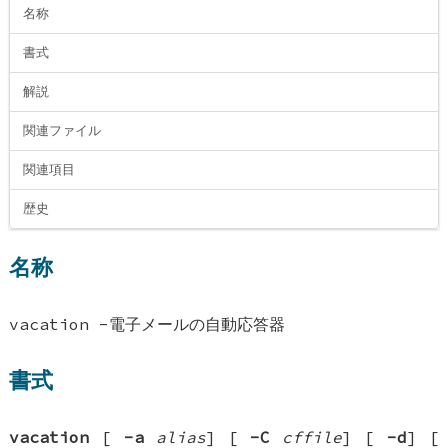
名称
書式
解説
関連ファイル
関連項目
歴史
名称
vacation -電子メールの自動応答器
書式
vacation
[
-a
alias
] [
-C
cffile
] [
-d
] [