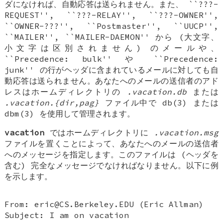
ダになければ、自動応答は送られません。また、 ``???-
REQUEST'', ``???-RELAY'', ``???-OWNER'',
``OWNER-???'', ``Postmaster'', ``UUCP'',
``MAILER'', ``MAILER-DAEMON'' から (大文字、
小文字は区別されません) のメールや、
``Precedence: bulk'' や ``Precedence:
junk'' の行がヘッダに含まれているメールに対しても自
動応答は送られません。あなたへのメールの送信者のアド
レスはホームディレクトリの
.vacation.db
または
.vacation.{dir,pag}
ファイル中で db(3) または
dbm(3) を使用して管理されます。
vacation
ではホームディレクトリに
.vacation.msg
ファイルを置くことによって、あなたへのメールの送信者
へのメッセージを指定します。このファイルは (ヘッダを
含む) 完全なメッセージでなければなりません。以下に例
を示します。
From: eric@CS.Berkeley.EDU (Eric Allman)
Subject: I am on vacation