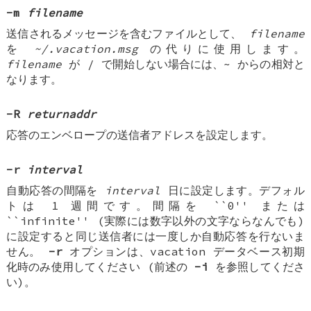
-m
filename
送信されるメッセージを含むファイルとして、
filename
を
~/.vacation.msg
の代りに使用します。
filename
が / で開始しない場合には、~ からの相対と
なります。
-R
returnaddr
応答のエンベロープの送信者アドレスを設定します。
-r
interval
自動応答の間隔を
interval
日に設定します。デフォル
トは 1 週間です。間隔を ``0'' または
``infinite'' (実際には数字以外の文字ならなんでも)
に設定すると同じ送信者には一度しか自動応答を行ないま
せん。
-r
オプションは、vacation データベース初期
化時のみ使用してください (前述の
-i
を参照してくださ
い)。