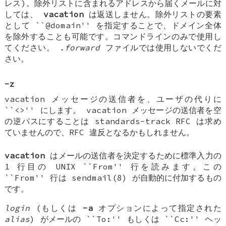
レス)。除外リストに含まれるアドレスから届くメールに対
しては、
vacation
は返送しません。除外リストの要素
として ``@domain'' を指定することで、ドメイン全体
を除外することも可能です。コマンドラインのみで使用し
てください。
.forward
ファイルでは使用しないでくだ
さい。
-z
vacation メッセージの送信者を、ユーザの代りに
``<>'' にします。 vacation メッセージの送信者を空
の逆パスにすることは standards-track RFC は求め
ていませんので、RFC 違反となるかもしれません。
vacation
はメールの送信者を決定するために標準入力の
1 行目の UNIX ``From'' 行を読みます。この
``From'' 行は sendmail(8) が自動的に付加するもの
です。
login
(もしくは
-a
オプションによって指定された
alias
) がメールの ``To:'' もしくは ``Cc:'' ヘッ