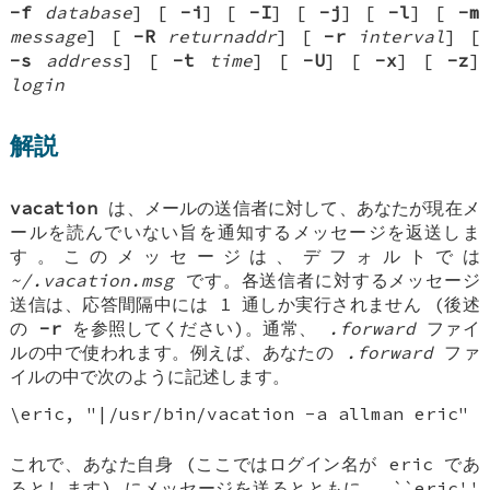
-f
database
] [
-i
] [
-I
] [
-j
] [
-l
] [
-m
message
] [
-R
returnaddr
] [
-r
interval
] [
-s
address
] [
-t
time
] [
-U
] [
-x
] [
-z
]
login
解説
vacation
は、メールの送信者に対して、あなたが現在メ
ールを読んでいない旨を通知するメッセージを返送しま
す。このメッセージは、デフォルトでは
~/.vacation.msg
です。各送信者に対するメッセージ
送信は、応答間隔中には 1 通しか実行されません (後述
の
-r
を参照してください)。通常、
.forward
ファイ
ルの中で使われます。例えば、あなたの
.forward
ファ
イルの中で次のように記述します。
\eric, "|/usr/bin/vacation -a allman eric"
これで、あなた自身 (ここではログイン名が eric であ
るとします) にメッセージを送るとともに、 ``eric''