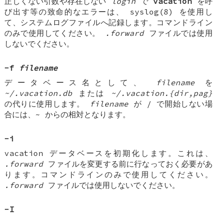
正しくない引数や存在しない
login
で
vacation
を呼
び出す等の致命的なエラーは、 syslog(8) を使用し
て、システムログファイルへ記録します。コマンドライン
のみで使用してください。
.forward
ファイルでは使用
しないでください。
-f
filename
データベース名として、
filename
を
~/.vacation.db
または
~/.vacation.{dir,pag}
の代りに使用します。
filename
が / で開始しない場
合には、~ からの相対となります。
-i
vacation データベースを初期化します。これは、
.forward
ファイルを変更する前に行なっておく必要があ
ります。コマンドラインのみで使用してください。
.forward
ファイルでは使用しないでください。
-I