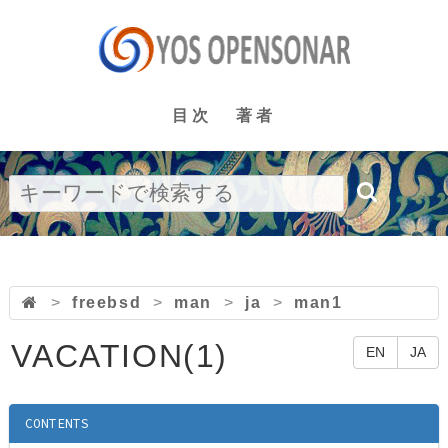
目次
著者
>
freebsd
>
man
>
ja
>
man1
VACATION(1)
EN
JA
CONTENTS