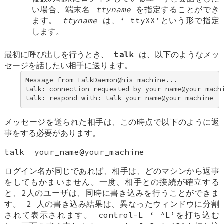
い場合、端末名
ttyname
を指定することができ
ます。
ttyname
は、‘
ttyXX
’という形で指定
します。
最初に呼び出しを行うとき、
talk
は、以下のようなメッ
セージを話したい相手に送ります。
Message from TalkDaemon@his_machine... 

talk: connection requested by your_name@your_machi
talk: respond with: talk your_name@your_machine
メッセージを送られた相手は、この時点で以下のように返
事をする必要があります。
talk your_name@your_machine
ログイン名が同じであれば、相手は、どのマシンから返事
をしてもかまいません。一度、相手との接続が確立する
と、2人のユーザは、同時に書き込みを行うことができま
す。 2 人の書き込み結果は、異なったウィンドウに分割
されて表示されます。 control-L ‘
^L
’を打ち込む