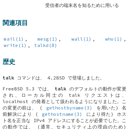
受信者の端末名を知るために用いる
関連項目
mail(1)
,
mesg(1)
,
wall(1)
,
who(1)
,
write(1)
,
talkd(8)
歴史
talk
コマンドは、
4.2BSD
で登場しました。
FreeBSD 5.3
では、
talk
のデフォルトの動作が変更
され、ローカル同士の talk リクエストは、
localhost
の発着として扱われるようになりました。こ
の変更の前は、 (
gethostbyname(3)
を用いた) 名
前解決により (
gethostname(3)
により得た) ホス
ト名を正当な IPv4 アドレスにすることが必要でした。こ
の動作では、 (通常、セキュリティ上の理由のため)