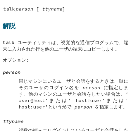
talk
person
[
ttyname
]
解説
talk
ユーティリティは、視覚的な通信プログラムで、端
末に入力された行を他のユーザの端末にコピーします。
オプション:
person
同じマシンにいるユーザと会話をするときは、単に
そのユーザのログイン名を
person
に指定しま
す。他のマシンのユーザと会話をしたい場合は、‘
user@host
’または‘
host!user
’または‘
host:user
’という形で
person
を指定します。
ttyname
複数の端末にログインしているユーザと会話をした