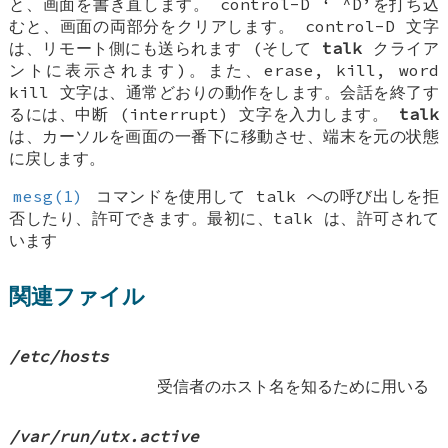
と、画面を書き直します。 control-D ‘
^D
’を打ち込
むと、画面の両部分をクリアします。 control-D 文字
は、リモート側にも送られます (そして
talk
クライア
ントに表示されます)。また、erase, kill, word
kill 文字は、通常どおりの動作をします。会話を終了す
るには、中断 (interrupt) 文字を入力します。
talk
は、カーソルを画面の一番下に移動させ、端末を元の状態
に戻します。
mesg(1)
コマンドを使用して talk への呼び出しを拒
否したり、許可できます。最初に、talk は、許可されて
います
関連ファイル
/etc/hosts
受信者のホスト名を知るために用いる
/var/run/utx.active