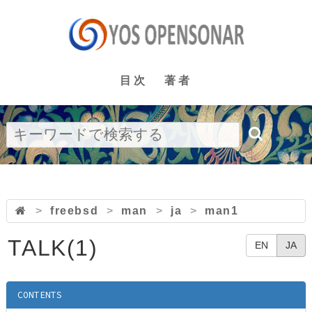
目次
著者
>
freebsd
>
man
>
ja
>
man1
TALK(1)
EN
JA
CONTENTS