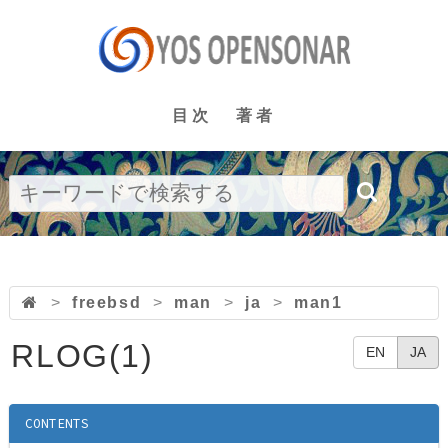
目次
著者
>
freebsd
>
man
>
ja
>
man1
RLOG(1)
EN
JA
CONTENTS