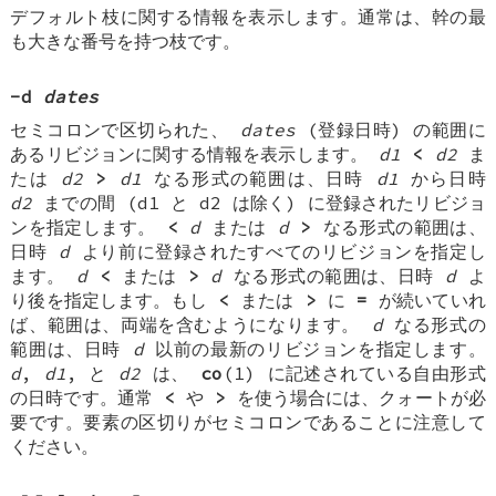
デフォルト枝に関する情報を表示します。通常は、幹の最
も大きな番号を持つ枝です。
-d
dates
セミコロンで区切られた、
dates
(登録日時) の範囲に
あるリビジョンに関する情報を表示します。
d1
<
d2
ま
たは
d2
>
d1
なる形式の範囲は、日時
d1
から日時
d2
までの間 (d1 と d2 は除く) に登録されたリビジョ
ンを指定します。
<
d
または
d
>
なる形式の範囲は、
日時
d
より前に登録されたすべてのリビジョンを指定し
ます。
d
<
または
>
d
なる形式の範囲は、日時
d
よ
り後を指定します。もし
<
または
>
に
=
が続いていれ
ば、範囲は、両端を含むようになります。
d
なる形式の
範囲は、日時
d
以前の最新のリビジョンを指定します。
d
,
d1
, と
d2
は、
co
(1) に記述されている自由形式
の日時です。通常
<
や
>
を使う場合には、クォートが必
要です。要素の区切りがセミコロンであることに注意して
ください。