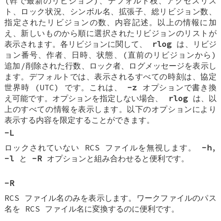
(幹で最新のリビジョン)、デフォルト枝、アクセスリス
ト、ロック状況、シンボル名、拡張子、総リビジョン数、
指定されたリビジョンの数、内容記述。以上の情報に加
え、新しいものから順に選択されたリビジョンのリストが
表示されます。各リビジョンに関して、
rlog
は、リビジ
ョン番号、作者、日時、状態、(直前のリビジョンから)
追加/削除された行数、ロック者、ログメッセージを表示し
ます。デフォルトでは、表示されるすべての時刻は、協定
世界時 (UTC) です。これは、
-z
オプションで書き換
え可能です。オプションを指定しない場合、
rlog
は、以
上のすべての情報を表示します。以下のオプションにより
表示する内容を限定することができます。
-L
ロックされていない RCS ファイルを無視します。
-h
,
-l
と
-R
オプションと組み合わせると便利です。
-R
RCS ファイル名のみを表示します。ワークファイルのパス
名を RCS ファイル名に変換するのに便利です。