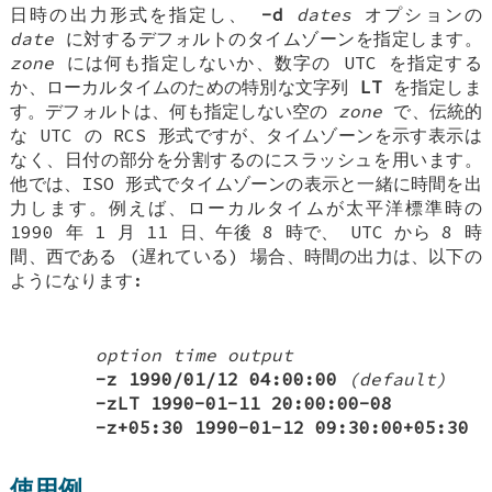
日時の出力形式を指定し、
-d
dates
オプションの
date
に対するデフォルトのタイムゾーンを指定します。
zone
には何も指定しないか、数字の UTC を指定する
か、ローカルタイムのための特別な文字列
LT
を指定しま
す。デフォルトは、何も指定しない空の
zone
で、伝統的
な UTC の RCS 形式ですが、タイムゾーンを示す表示は
なく、日付の部分を分割するのにスラッシュを用います。
他では、ISO 形式でタイムゾーンの表示と一緒に時間を出
力します。例えば、ローカルタイムが太平洋標準時の
1990 年 1 月 11 日、午後 8 時で、 UTC から 8 時
間、西である (遅れている) 場合、時間の出力は、以下の
ようになります:
option
time output
-z
1990/01/12 04:00:00
(default)
-zLT
1990-01-11 20:00:00-08
-z+05:30
1990-01-12 09:30:00+05:30
使用例