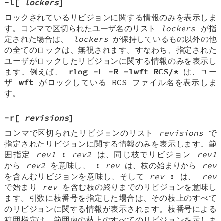
-l
[
lockers
]
ロックされているリビジョンに関する情報のみを表示しま
す。コンマで区切られたユーザ名のリスト
lockers
が指
定された場合は、
lockers
が保持しているもの以外の他
の全てのロックは、無視されます。すなわち、指定された
ユーザがロックしたリビジョンに関する情報のみを表示し
ます。例えば、
rlog -L -R -lwft RCS/*
は、ユー
ザ
wft
がロックしている RCS ファイル名を表示しま
す。
-r
[
revisions
]
コンマで区切られたリビジョンのリスト
revisions
で
指定されたリビジョンに関する情報のみを表示します。範
囲指定
rev1
:
rev2
は、同じ枝でリビジョン
rev1
から
rev2
を意味し、
:
rev
は、枝の始まりから
rev
を含んむリビジョンを意味し、そして
rev
:
は、
rev
で始まり
rev
を含む枝の終りまでのリビジョンを意味し
ます。引数に枝番号を指定した場合は、その枝上のすべて
のリビジョンに関する情報が表示されます。枝番号による
範囲指定は、範囲内の枝上のすべてのリビジョンを示しま