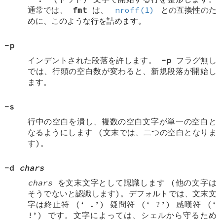
通常では、
fmt
は、
nroff(1)
との互換性のた
めに、このような行を詰めます。
-p
インデントされた段落を許します。
-p
フラグ無し
では、行頭の空白数が変わると、新規段落が開始し
ます。
-s
行中の空白を潰し、複数の空白文字が単一の空白と
なるようにします (文末では、二つの空白となりま
す)。
-d
chars
chars
を文末文字として認識します (他の文字は
そうでないと認識します)。デフォルトでは、文末文
字は終止符 (‘
.
’) 疑問符 (‘
?
’) 感嘆符 (‘
!
’) です。文字によっては、シェルから守るため