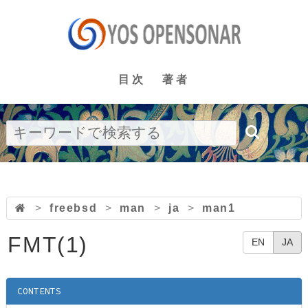
目次
著者
>
freebsd
>
man
>
ja
>
man1
FMT(1)
EN
JA
CONTENTS