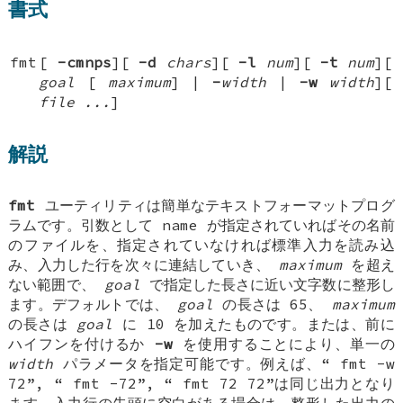
書式
fmt
[
-cmnps
][
-d
chars
][
-l
num
][
-t
num
][
goal
[
maximum
] |
-
width
|
-w
width
][
file ...
]
解説
fmt
ユーティリティは簡単なテキストフォーマットプログ
ラムです。引数として name が指定されていればその名前
のファイルを、指定されていなければ標準入力を読み込
み、入力した行を次々に連結していき、
maximum
を超え
ない範囲で、
goal
で指定した長さに近い文字数に整形し
ます。デフォルトでは、
goal
の長さは 65、
maximum
の長さは
goal
に 10 を加えたものです。または、前に
ハイフンを付けるか
-w
を使用することにより、単一の
width
パラメータを指定可能です。例えば、“
fmt -w
72
”, “
fmt -72
”, “
fmt 72 72
”は同じ出力となり
ます。入力行の先頭に空白がある場合は、整形した出力の