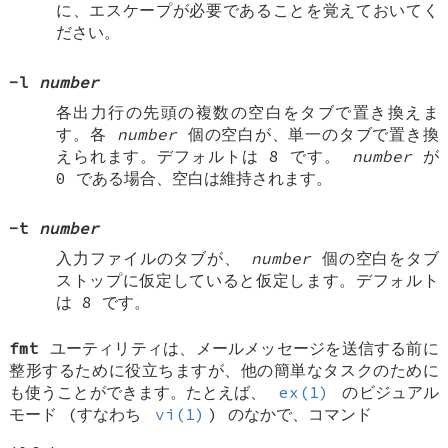
に、エスケープが必要であることを覚えておいてく
ださい。
-l
number
各出力行の先頭の複数の空白をタブで置き換えま
す。各
number
個の空白が、単一のタブで置き換
えられます。デフォルトは 8 です。
number
が
0 である場合、空白は維持されます。
-t
number
入力ファイルのタブが、
number
個の空白をタブ
ストップに仮定していると仮定します。デフォルト
は 8 です。
fmt
ユーティリティは、メールメッセージを送信する前に
整形するために役立ちますが、他の簡単なタスクのために
も使うことができます。たとえば、
ex(1)
のビジュアル
モード (すなわち
vi(1)
) のなかで、コマンド