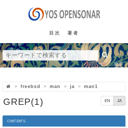
目次
著者
>
freebsd
>
man
>
ja
>
man1
GREP(1)
EN
JA
CONTENTS