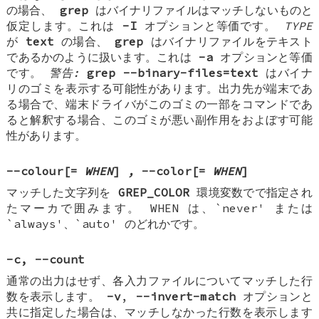
の場合、
grep
はバイナリファイルはマッチしないものと
仮定します。これは
-I
オプションと等価です。
TYPE
が
text
の場合、
grep
はバイナリファイルをテキスト
であるかのように扱います。これは
-a
オプションと等価
です。
警告:
grep --binary-files=text
はバイナ
リのゴミを表示する可能性があります。出力先が端末であ
る場合で、端末ドライバがこのゴミの一部をコマンドであ
ると解釈する場合、このゴミが悪い副作用をおよぼす可能
性があります。
--colour[=
WHEN
]
,
--color[=
WHEN
]
マッチした文字列を
GREP_COLOR
環境変数でで指定され
たマーカで囲みます。 WHEN は、`never' または
`always'、`auto' のどれかです。
-c
,
--count
通常の出力はせず、各入力ファイルについてマッチした行
数を表示します。
-v
,
--invert-match
オプションと
共に指定した場合は、マッチしなかった行数を表示します