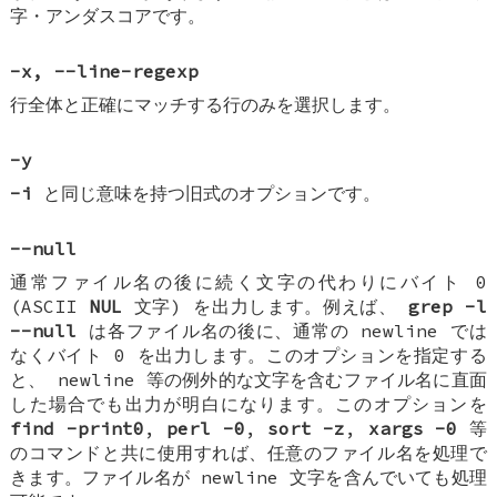
字・アンダスコアです。
-x
,
--line-regexp
行全体と正確にマッチする行のみを選択します。
-y
-i
と同じ意味を持つ旧式のオプションです。
--null
通常ファイル名の後に続く文字の代わりにバイト 0
(ASCII
NUL
文字) を出力します。例えば、
grep -l
--null
は各ファイル名の後に、通常の newline では
なくバイト 0 を出力します。このオプションを指定する
と、 newline 等の例外的な文字を含むファイル名に直面
した場合でも出力が明白になります。このオプションを
find -print0
,
perl -0
,
sort -z
,
xargs -0
等
のコマンドと共に使用すれば、任意のファイル名を処理で
きます。ファイル名が newline 文字を含んでいても処理