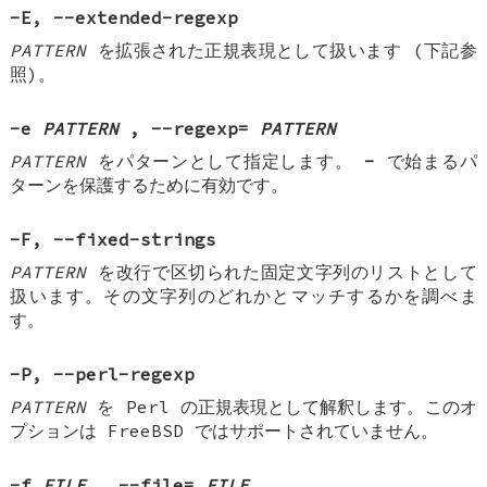
-E
,
--extended-regexp
PATTERN
を拡張された正規表現として扱います (下記参
照)。
-e
PATTERN
, --regexp=
PATTERN
PATTERN
をパターンとして指定します。
-
で始まるパ
ターンを保護するために有効です。
-F
,
--fixed-strings
PATTERN
を改行で区切られた固定文字列のリストとして
扱います。その文字列のどれかとマッチするかを調べま
す。
-P
,
--perl-regexp
PATTERN
を Perl の正規表現として解釈します。このオ
プションは FreeBSD ではサポートされていません。
-f
FILE
, --file=
FILE