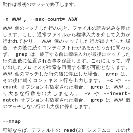
動作は最初のマッチで終了します。
-m
NUM
, --max-count=
NUM
NUM
個のマッチした行のあと、ファイルの読み込みを停止
します。もし、通常ファイルから標準入力を介して入力が
行われており、
NUM
個のマッチした行が出力だった場
合、その後に続くコンテキスト行があるかどうかに関わら
ず、
grep
は、終了する前に標準入力が最後にマッチした
行の直後に位置される事を保証します。これによって、呼
び出したプロセスが検索を再開する事が可能となります。
NUM
個のマッチした行の後に停止した場合、
grep
は、
その後に続くコンテキスト行を出力します。
-c
や
--
count
オプションも指定された場合、
grep
は
NUM
よ
り大きな行数を出力しません。
-v
や
--invert-
match
オプションも指定された場合、
grep
は
NUM
個
のマッチしない行の出力後に停止します。
--mmap
可能ならば、デフォルトの
read
(2) システムコールの代