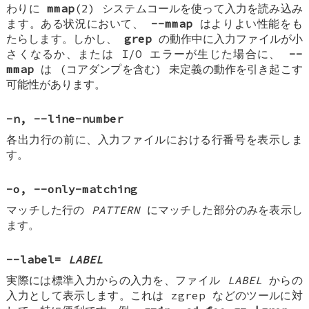
わりに
mmap
(2) システムコールを使って入力を読み込み
ます。ある状況において、
--mmap
はよりよい性能をも
たらします。しかし、
grep
の動作中に入力ファイルが小
さくなるか、または I/O エラーが生じた場合に、
--
mmap
は (コアダンプを含む) 未定義の動作を引き起こす
可能性があります。
-n
,
--line-number
各出力行の前に、入力ファイルにおける行番号を表示しま
す。
-o
,
--only-matching
マッチした行の
PATTERN
にマッチした部分のみを表示し
ます。
--label=
LABEL
実際には標準入力からの入力を、ファイル
LABEL
からの
入力として表示します。これは zgrep などのツールに対