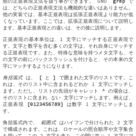
類の正規表現文法を扱う事ができます。 GNU
grep
で
は、どちらの正規表現文法も機能的な違いはありません。
他の実装では、基本正規表現は拡張正規表現より能力が低
くなっています。ここでは、拡張正規表現について説明し
ます。基本正規表現との違いは、その後に説明します。
正規表現の基本単位は、1 文字にマッチする正規表現で
す。文字と数字を含む多くの文字は、それ自身にマッチす
る正規表現です。また、特殊な意味を持つメタ文字も、そ
の文字の前にバックスラッシュを付けると、その本来の文
字にマッチするようになります。
角括弧式
は、
[
と
]
で囲まれた文字のリストです。こ
れは、そのリスト中に含まれるどれか 1 文字にマッチし
ます。ただし、リストの先頭がキャレット
^
の場合は、
そのリストに含まれ
ない
文字にマッチします。例えば、
正規表現
[0123456789]
は数字 1 文字にマッチしま
す。
角括弧式内で、
範囲式
はハイフンで分けられた 2 文字
で構成されます。これは、ロケールの照合順序や文字集合
を用いて、この 2 文字を含み、この間に並ぶ 1 文字にマ