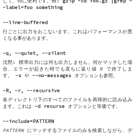
して、特に便利です。例:
gzip -cd foo.gz |grep -
-label=foo something
--line-buffered
行ごとに出力をおこないます。これはパフォーマンスが悪
くなる事があります。
-q
,
--quiet
,
--silent
沈黙: 標準出力には何も出力しません。何かマッチした場
合、エラーが起きた時でも直ちに返り値 0 で終了しま
す。
-s
や
--no-messages
オプションも参照。
-R
,
-r
,
--recursive
各ディレクトリ下のすべてのファイルを再帰的に読み込み
ます。これは
-d recurse
オプションと等価です。
--include=
PATTERN
PATTERN
にマッチするファイルのみを検索しながら、デ