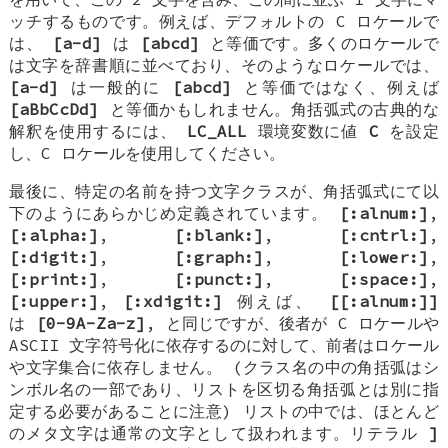
ッチするものです。例えば、デフォルトの C ロケールで
は、
[a-d]
は
[abcd]
と等価です。多くのロケールで
は文字を辞書順に並べており、そのようなロケールでは、
[a-d]
は一般的に
[abcd]
と等価ではなく、例えば
[aBbCcDd]
と等価かもしれません。角括弧式の古典的な
解釈を使用するには、
LC_ALL
環境変数に値
C
を設定
し、C ロケールを使用してください。
最後に、特定の名前を持つ文字クラスが、角括弧式にて以
下のようにあらかじめ定義されています。
[:alnum:]
,
[:alpha:]
,
[:blank:]
,
[:cntrl:]
,
[:digit:]
,
[:graph:]
,
[:lower:]
,
[:print:]
,
[:punct:]
,
[:space:]
,
[:upper:]
,
[:xdigit:]
例えば、
[[:alnum:]]
は
[0-9A-Za-z]
, と同じですが、後者が C ロケールや
ASCII 文字符号化に依存するのに対して、前者はロケール
や文字集合に依存しません。 (クラス名の中の角括弧はシ
ンボル名の一部であり、リストを区切る角括弧とは別に指
定する必要があることに注意) リストの中では、ほとんど
のメタ文字は通常の文字として扱われます。リテラル
]