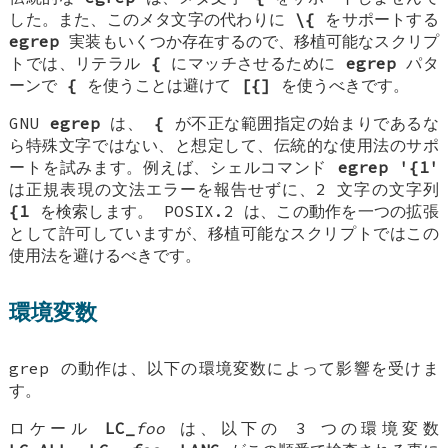
した。また、このメタ文字の代わりに
\{
をサポートする
egrep
実装もいくつか存在するので、移植可能なスクリプ
トでは、リテラル
{
にマッチさせるために
egrep
パタ
ーンで
{
を使うことは避けて
[{]
を使うべきです。
GNU
egrep
は、
{
が不正な範囲指定の始まりであるな
ら特殊文字ではない、と想定して、伝統的な使用法のサポ
ートを試みます。例えば、シェルコマンド
egrep '{1'
は正規表現の文法エラーを報告せずに、2 文字の文字列
{1
を検索します。 POSIX.2 は、この動作を一つの拡張
として許可していますが、移植可能なスクリプトではこの
使用法を避けるべきです。
環境変数
grep の動作は、以下の環境変数によって影響を受けま
す。
ロケール
LC_
foo
は、以下の 3 つの環境変数