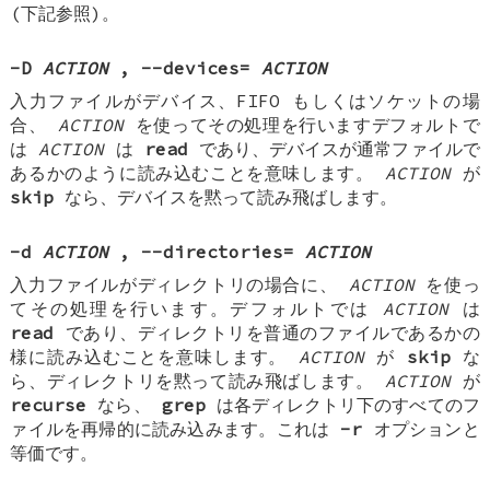
(下記参照)。
-D
ACTION
, --devices=
ACTION
入力ファイルがデバイス、FIFO もしくはソケットの場
合、
ACTION
を使ってその処理を行いますデフォルトで
は
ACTION
は
read
であり、デバイスが通常ファイルで
あるかのように読み込むことを意味します。
ACTION
が
skip
なら、デバイスを黙って読み飛ばします。
-d
ACTION
, --directories=
ACTION
入力ファイルがディレクトリの場合に、
ACTION
を使っ
てその処理を行います。デフォルトでは
ACTION
は
read
であり、ディレクトリを普通のファイルであるかの
様に読み込むことを意味します。
ACTION
が
skip
な
ら、ディレクトリを黙って読み飛ばします。
ACTION
が
recurse
なら、
grep
は各ディレクトリ下のすべてのフ
ァイルを再帰的に読み込みます。これは
-r
オプションと
等価です。