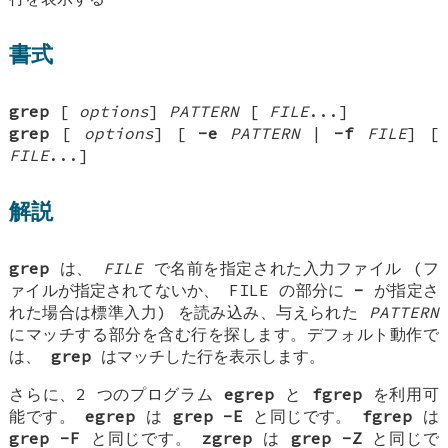
書式
grep
[
options
]
PATTERN
[
FILE
...]
grep
[
options
] [
-e
PATTERN
|
-f
FILE
] [
FILE
...]
解説
grep
は、
FILE
で名前を指定された入力ファイル (フ
ァイルが指定されてないか、 FILE の部分に
-
が指定さ
れた場合は標準入力) を読み込み、与えられた
PATTERN
にマッチする部分を含む行を探します。デフォルト動作で
は、
grep
はマッチした行を表示します。
さらに、2 つのプログラム
egrep
と
fgrep
を利用可
能です。
egrep
は
grep -E
と同じです。
fgrep
は
grep -F
と同じです。
zgrep
は
grep -Z
と同じで