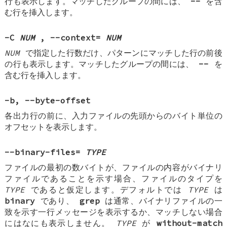
行も表示します。マッチしたグループの間には、
--
を含
む行を挿入します。
-C
NUM
, --context=
NUM
NUM
で指定した行数だけ、パターンにマッチした行の前後
の行も表示します。マッチしたグループの間には、
--
を
含む行を挿入します。
-b
,
--byte-offset
各出力行の前に、入力ファイルの先頭からのバイト単位の
オフセットを表示します。
--binary-files=
TYPE
ファイルの最初の数バイトが、ファイルの内容がバイナリ
ファイルであることを示す場合、ファイルのタイプを
TYPE
であると仮定します。デフォルトでは
TYPE
は
binary
であり、
grep
は通常、バイナリファイルの一
致を示す一行メッセージを表示するか、マッチしない場合
にはなにも表示しません。
TYPE
が
without-match