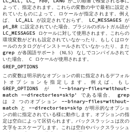
LC_ALL
,
LC_
foo
,
LANG
がこの順番で検査される事に
よって、指定されます。これらの変数の中で最初に設定さ
れていたものによって、ロケールが指定されます。例え
ば、
LC_ALL
が設定されておらず、
LC_MESSAGES
が
pt_BR
に設定されていた場合、ブラジルのポルトガル語が
LC_MESSAGES
ロケールに対して使用されます。これらの
環境変数がどれも設定されていなかったり、もしくはロケ
ールのカタログがインストールされていなかったり、また
grep
が各国語サポート (NLS) なしでコンパイルされて
いた場合、 C ロケールが使用されます。
GREP_OPTIONS
この変数は明示的なオプションの前に指定されるデフォル
トオプションを指定します。例えば、もし
GREP_OPTIONS
が
'--binary-files=without-
match --directories=skip'
である場合、
grep
は 2 つのオプション
--binary-files=without-
match
と
--directories=skip
が明示的なオプショ
ンの前に指定されている様に動作します。オプションの指
定は空白によって区切られます。バックスラッシュは次の
文字をエスケープします。これは空白やバックスラッシュ