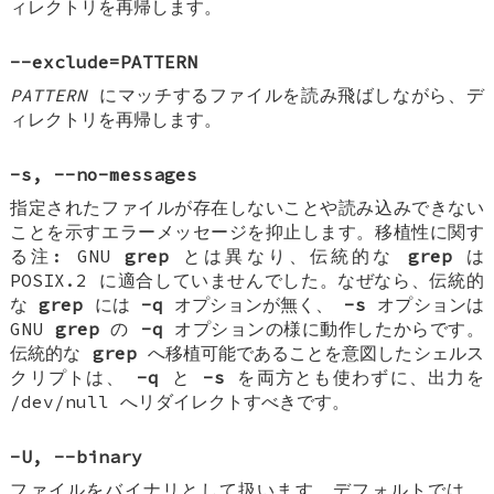
ィレクトリを再帰します。
--exclude=
PATTERN
PATTERN
にマッチするファイルを読み飛ばしながら、デ
ィレクトリを再帰します。
-s
,
--no-messages
指定されたファイルが存在しないことや読み込みできない
ことを示すエラーメッセージを抑止します。移植性に関す
る注: GNU
grep
とは異なり、伝統的な
grep
は
POSIX.2 に適合していませんでした。なぜなら、伝統的
な
grep
には
-q
オプションが無く、
-s
オプションは
GNU
grep
の
-q
オプションの様に動作したからです。
伝統的な
grep
へ移植可能であることを意図したシェルス
クリプトは、
-q
と
-s
を両方とも使わずに、出力を
/dev/null へリダイレクトすべきです。
-U
,
--binary
ファイルをバイナリとして扱います。デフォルトでは、