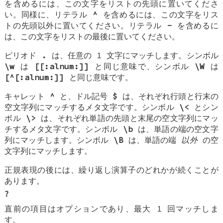
を含めるには、この文字をリストの先頭に置いてくださ
い。同様に、リテラル
^
を含めるには、この文字をリス
トの先頭以外に置いてください。リテラル
-
を含めるに
は、この文字をリストの最後に置いてください。
ピリオド
.
は、任意の 1 文字にマッチします。シンボル
\w
は
[[:alnum:]]
と同じ意味で、シンボル
\W
は
[^[:alnum:]]
と同じ意味です。
キャレット
^
と、ドル記号
$
は、それぞれ行頭と行末の
空文字列にマッチするメタ文字です。シンボル
\<
とシン
ボル
\>
は、それぞれ単語の先頭と末尾の空文字列にマッ
チするメタ文字です。シンボル
\b
は、単語の端の空文字
列にマッチします。シンボル
\B
は、単語の端
以外
の空
文字列にマッチします。
正規表現の後には、繰り返し演算子のどれかが続くことが
あります。
?
直前の項目はオプションであり、最大 1 回マッチしま
す。