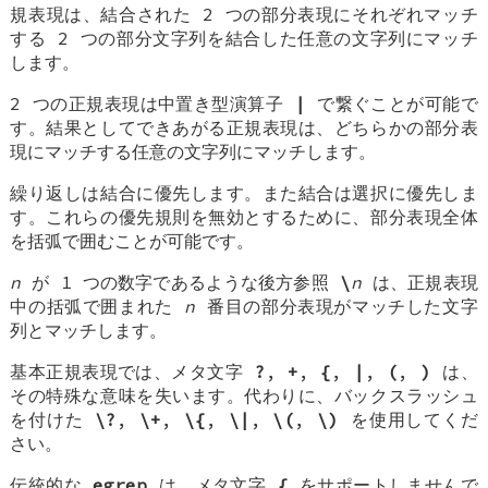
規表現は、結合された 2 つの部分表現にそれぞれマッチ
する 2 つの部分文字列を結合した任意の文字列にマッチ
します。
2 つの正規表現は中置き型演算子
|
で繋ぐことが可能で
す。結果としてできあがる正規表現は、どちらかの部分表
現にマッチする任意の文字列にマッチします。
繰り返しは結合に優先します。また結合は選択に優先しま
す。これらの優先規則を無効とするために、部分表現全体
を括弧で囲むことが可能です。
n
が 1 つの数字であるような後方参照
\
n
は、正規表現
中の括弧で囲まれた
n
番目の部分表現がマッチした文字
列とマッチします。
基本正規表現では、メタ文字
?
,
+
,
{
,
|
,
(
,
)
は、
その特殊な意味を失います。代わりに、バックスラッシュ
を付けた
\?
,
\+
,
\{
,
\|
,
\(
,
\)
を使用してくだ
さい。
伝統的な
egrep
は、メタ文字
{
をサポートしませんで