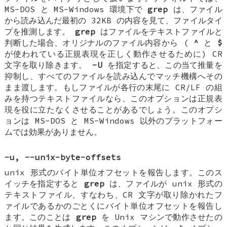
MS-DOS と MS-Windows 環境下で
grep
は、ファイル
から読み込んだ最初の 32KB の内容を見て、ファイルタイ
プを推測します。
grep
はファイルをテキストファイルと
判断した場合、オリジナルのファイル内容から (
^
と
$
が使われている正規表現を正しく動作させるために) CR
文字を取り除きます。
-U
を指定すると、この当て推量を
抑制し、すべてのファイルを読み込んでマッチ機構へその
まま渡します。もしファイルが各行の末尾に CR/LF の組
みを持つテキストファイルなら、このオプションは正規表
現を役に立たなくさせることがあるでしょう。このオプシ
ョンは MS-DOS と MS-Windows 以外のプラットフォー
ムでは効果がありません。
-u
,
--unix-byte-offsets
unix 形式のバイト単位オフセットを報告します。このス
イッチを指定すると
grep
は、ファイルが unix 形式の
テキストファイル、すなわち、CR 文字が取り除かれたフ
ァイルであるかのごとくにバイト単位オフセットを報告し
ます。このことは
grep
を Unix マシンで動作させたの