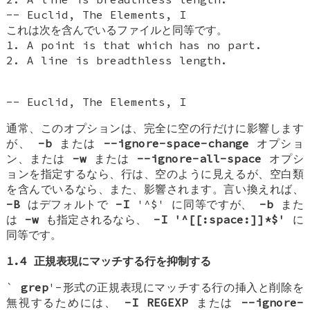
-- Euclid, The Elements, I
これは次を含んでいるファイルと同等です。
1. A point is that which has no part.
2. A line is breadthless length.
-- Euclid, The Elements, I
通常、このオプションは、完全に空の行だけに影響します
が、
-b
または
--ignore-space-change
オプショ
ン、または
-w
または
--ignore-all-space
オプシ
ョンを指定するなら、行は、空のように見えるが、空白類
を含んでいるなら、また、影響されます。言い換えれば、
-B
はデフォルトで
-I
'^$' に同等ですが、
-b
また
は
-w
も指定されるなら、
-I '^[[:space:]]*$'
に
同等です。
1.4 正規表現にマッチする行を抑制する
`
grep
'-形式の正規表現にマッチする行の挿入と削除を
無視するためには、
-I REGEXP
または
--ignore-