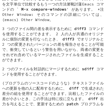
を文字単位で比較するもう一つの方法箸靴討蓮Emacs コマ
ンドの `
M-x compare-windows
' があります。 *注
Other Window: そのコマンドの詳細については、
(emacs) Other Window。
3 つのファイル間の差を表示するために
diff3
コマンド
を使用することができます。 2 人の人が共通のオリジナ
ルに個別の変更を行なったとき、
diff3
でオリジナルと
2 つの変更されたバージョンの差を報告させることが可能
で、衝突しているという警告を用いながら、両者の変更を
それぞれ含めているマージされたファイルを生成すること
ができます。
2 つのファイルを対話的にマージするために
sdiff
コマ
ンドを使用することができます。
(プログラムのソースコードのような) テキストファイル
への更新を他の人に配布するために、
diff
で生成された
差分の組を使用することができます。比較したファイルの
差が小さいとき、この手法は特に役に立ちます。
diff
出
力を与えることで、更新するための
patch
プログラムを