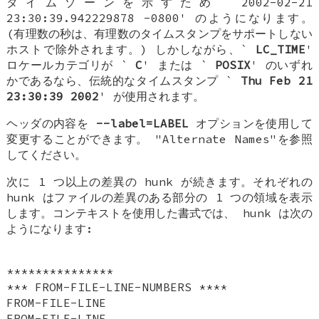
タイムゾーンを示すため `2002-02-21
23:30:39.942229878 -0800' のようになります。
(有理数の秒は、有理数のタイムスタンプをサポートしない
ホストで除外されます。) しかしながら、`
LC_TIME
'
ロケールカテゴリが `
C
' または `
POSIX
' のいずれ
かであるなら、伝統的なタイムスタンプ `
Thu Feb 21
23:30:39 2002
' が使用されます。
ヘッダの内容を
--label=LABEL
オプションを使用して
変更することができます。 "Alternate Names"を参照
してください。
次に 1 つ以上の差異の hunk が続きます。それぞれの
hunk はファイルの差異のある部分の 1 つの領域を表示
します。コンテキストを使用した書式では、 hunk は次の
ようになります:
***************
*** FROM-FILE-LINE-NUMBERS ****
FROM-FILE-LINE
FROM-FILE-LINE...