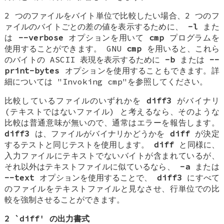
2 つのファイルをバイト単位で比較したい場合、2 つのフ
ァイルのバイトごとの差の値を表示するために、
-l
また
は
--verbose
オプションを用いて
cmp
プログラムを
使用することができます。 GNU
cmp
を用いると、これら
のバイトの ASCII 表現を表示するために
-b
または
--
print-bytes
オプションを使用することもできます。詳
細については "Invoking cmp"を参照してください。
比較しているファイルのいずれかを
diff3
がバイナリ
(テキストではないファイル) と考えるなら、そのような
比較は普通意味が無いので、通常はエラーを報告します。
diff3
は、ファイルがバイナリかどうかを
diff
が決定
するテストと同じテストを使用します。
diff
と同様に、
入力ファイルにテキストでないバイトが含まれているが、
それ以外はテキストファイルに似ているなら、
-a
または
--text
オプションを使用することで、
diff3
にすべて
のファイルをテキストファイルと見なさせ、行単位での比
較を強制させることができます。
2 `diff' の出力書式