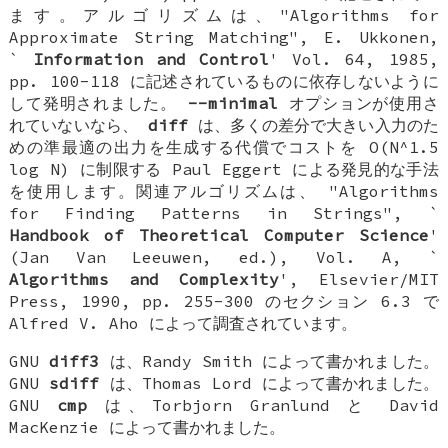
ます。アルゴリズムは、"Algorithms for
Approximate String Matching", E. Ukkonen,
`
Information and Control
' Vol. 64, 1985,
pp. 100-118 に記述されているものに依存しないように
して発明されました。
--minimal
オプションが使用さ
れていないなら、
diff
は、多くの差分で大きい入力のた
めの準最適の出力を生成する代償でコストを O(N^1.5
log N) に制限する Paul Eggert による発見的な手法
を使用します。関連アルゴリズムは、 "Algorithms
for Finding Patterns in Strings", `
Handbook of Theoretical Computer Science
'
(Jan Van Leeuwen, ed.), Vol. A, `
Algorithms and Complexity
', Elsevier/MIT
Press, 1990, pp. 255-300 のセクション 6.3 で
Alfred V. Aho によって調査されています。
GNU
diff3
は、Randy Smith によって書かれました。
GNU
sdiff
は、Thomas Lord によって書かれました。
GNU
cmp
は、Torbjorn Granlund と David
MacKenzie によって書かれました。