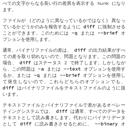
べての文字からなる長い行の差異を表示する hunk になり
ます。
ファイルが (どのように異なっているかではなく) 異なっ
ているかどうかのみを報告するように
diff
に強制させる
ことができます。このためには
-q
または
--brief
オ
プションを使用します。
通常、バイナリファイルの差は、
diff
の出力結果がすべ
ての差を取り切れないので、問題となります。この問題の
場合、
diff
はステータス 2 で終了します。しかしなが
ら、この問題は
-a
または
--text
オプションを使用す
るか、または
-q
または
--brief
オプションを使用し
て発生しないので、これらどちらのオプションでも、
diff
はバイナリファイルをテキストファイルのように扱
います。
テキストファイルとバイナリファイルで差があるオペレー
ティングシステムでは、
diff
は通常、すべてのデータを
テキストとして読み書きします。代わりにバイナリデータ
として
diff
に読み書きさせるために、
--binary
オ