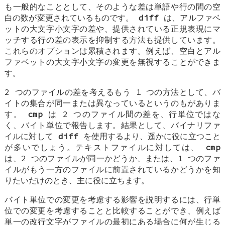
も一般的なこととして、そのような差は単語や行の間の空
白の数が変更されているものです。
diff
は、アルファベ
ットの大文字小文字の差や、提供されている正規表現にマ
ッチする行の差の表示を抑制する方法も提供しています。
これらのオプションは累積されます。例えば、空白とアル
ファベットの大文字小文字の変更を無視することができま
す。
2 つのファイルの差を考えるもう 1 つの方法として、バ
イトの集合が同一または異なっているというのもがありま
す。
cmp
は 2 つのファイル間の差を、行単位ではな
く、バイト単位で報告します。結果として、バイナリファ
イルに対して
diff
を使用するより、遥かに役に立つこと
が多いでしょう。テキストファイルに対しては、
cmp
は、2 つのファイルが同一かどうか、または、1 つのファ
イルがもう一方のファイルに前置されているかどうかを知
りたいだけのとき、主に役に立ちます。
バイト単位での変更を考慮する影響を説明するには、行単
位での変更を考慮することと比較することができ、例えば
単一の改行文字がファイルの最初にある場合に何が生じる