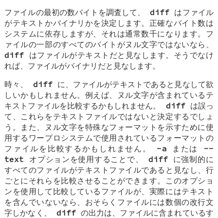
ファイルの最初の数バイトを調査して、
diff
はファイル
がテキストかバイナリかを決定します。正確なバイト数は
システムに依存しますが、それは通常数千になります。フ
ァイルの一部のすべてのバイトがヌル文字ではないなら、
diff
はファイルがテキストだと見なします。そうでなけ
れば、ファイルがバイナリだと見なします。
時々、
diff
に、ファイルがテキストであると見なして欲
しいかもしれません。例えば、ヌル文字が含まれているテ
キストファイルを比較するかもしれません。
diff
は誤っ
て、これらをテキストファイルではないと決定するでしょ
う。また、ヌル文字を特殊なフォーマットを示すために使
用するワープロシステムで使用されているフォーマットの
ファイルを比較するかもしれません。
-a
または
--
text
オプションを使用することで、
diff
に強制的に
すべてのファイルがテキストファイルであると見なし、行
ごとにそれらを比較させることができます。このオプショ
ンを使用して比較しているファイルが、実際にはテキスト
を含んでいないなら、おそらくファイルには数個の改行文
字しかなく、
diff
の出力は、ファイルに含まれているす