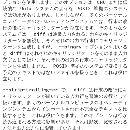
プションを使用します。このオプションは、GNU または伝
統的な Unix システムのような POSIX 準拠のシステム
では効果がありません。しかしながら、多くのパーソナル
コンピュータのオペレーティングシステムでは、行末の改
行の後にキャリッジリターンが存在します。そのようなシ
ステムでは、
diff
は通常入力されるこれらのキャリッジ
リターンを無視し、それぞれの出力の行末にキャリッジリ
ターンを生成しますが、
--binary
オプションを用いる
と
diff
はそれぞれのキャリッジリターンをそのまま入力
文字として扱い、それぞれの出力の行末にキャリッジリタ
ーンを生成しません。 POSIX 準拠のシステムで変換する
予定のテキストではないファイルを扱うとき、これは役に
立ちます。
--strip-trailing-cr
で、
diff
は行末の改行にキ
ャリッジリターンが続いている入力行を普通の改行として
扱います。多くのパーソナルコンピュータのオペレーティ
ングシステムからインポートされた不完全なテキストを比
較するとき、これは役に立ちます。このオプションは行が
読み込まれる方法に影響があり、それは順次、比較される
方法と出力の方法に影響していきます。