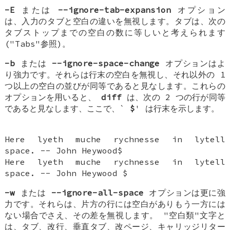
-E
または
--ignore-tab-expansion
オプション
は、入力のタブと空白の違いを無視します。タブは、次の
タブストップまでの空白の数に等しいと考えられます
("Tabs"参照)。
-b
または
--ignore-space-change
オプションはよ
り強力です。それらは行末の空白を無視し、それ以外の 1
つ以上の空白の並びが同等であると見なします。これらの
オプションを用いると、
diff
は、次の 2 つの行が同等
であると見なします、ここで、`
$
' は行末を示します。
Here lyeth muche rychnesse in lytell
space. -- John Heywood$
Here lyeth muche rychnesse in lytell
space. -- John Heywood $
-w
または
--ignore-all-space
オプションは更に強
力です。それらは、片方の行には空白がありもう一方には
ない場合でさえ、その差を無視します。 "空白類"文字と
は、タブ、改行、垂直タブ、改ページ、キャリッジリター