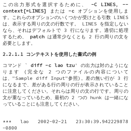
この出力形式を選択するために、
-C LINES
,
--
context[=LINES]
または
-c
オプションを使用しま
す。これらのオプションのいくつかが受けとる引数 LINES
は、表示する周りの文の行数です。 LINES を指定しない
なら、それはデフォルトで 3 行になります。適切に処理
するため、
patch
は通常少なくとも 2 行の周りの文を
必要とします。
2.2.1.1 コンテキストを使用した書式の例
コマンド `
diff -c lao tzu
' の出力は対のようにな
ります (完全な 2 つのファイルの内容について
は、"Sample diff Input"参照)。差の無い行が 3 行
になるまで、差がある行の周りの行が表示されていること
に注意してください。それらは周りの文の行です。周りの
文が重なっているため、最初の 2 つの hunk は一緒にな
っていることにも注意してください。
*** lao 2002-02-21 23:30:39.942229878
-0800