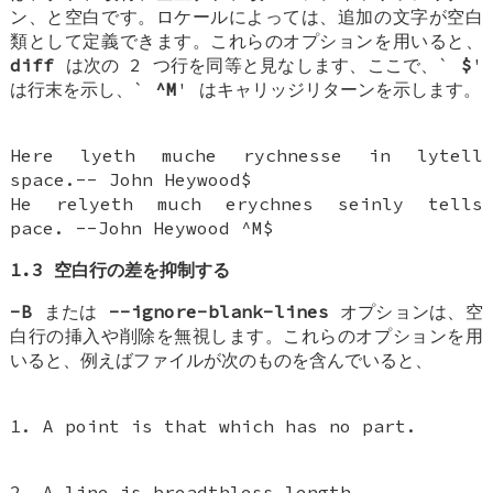
ン、と空白です。ロケールによっては、追加の文字が空白
類として定義できます。これらのオプションを用いると、
diff
は次の 2 つ行を同等と見なします、ここで、`
$
'
は行末を示し、`
^M
' はキャリッジリターンを示します。
Here lyeth muche rychnesse in lytell
space.-- John Heywood$
He relyeth much erychnes seinly tells
pace. --John Heywood ^M$
1.3 空白行の差を抑制する
-B
または
--ignore-blank-lines
オプションは、空
白行の挿入や削除を無視します。これらのオプションを用
いると、例えばファイルが次のものを含んでいると、
1. A point is that which has no part.
2. A line is breadthless length.