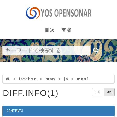
目次
著者
>
freebsd
>
man
>
ja
>
man1
DIFF.INFO(1)
EN
JA
CONTENTS