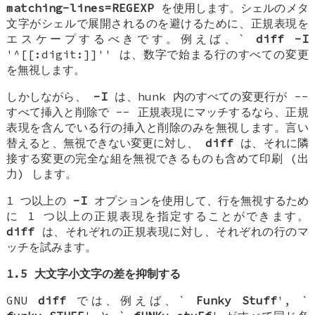
matching-lines=REGEXP
を使用します。シェルのメタ
文字がシェルで展開されるのを避けるために、正規表現を
エスケープするべきです。例えば、`
diff -I
'^[[:digit:]]'' は、数字で始まる行のすべての変更
を無視します。
しかしながら、
-I
は、hunk 内のすべての変更行が --
すべて挿入と削除で -- 正規表現にマッチするなら、正規
表現を含んでいる行の挿入と削除のみを無視します。言い
替えると、無視できない変更に対し、
diff
は、それに隣
接する変更の完全な組を無視できるものも含めて印刷 (出
力) します。
1 つ以上の
-I
オプションを使用して、行を無視するため
に 1 つ以上の正規表現を指定することができます。
diff
は、それぞれの正規表現に対し、それぞれの行のマ
ッチを試みます。
1.5 大文字小文字の差を抑制する
GNU
diff
では、例えば、`
Funky Stuff
', `