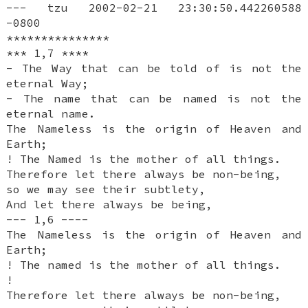
--- tzu 2002-02-21 23:30:50.442260588
-0800
***************
*** 1,7 ****
- The Way that can be told of is not the
eternal Way;
- The name that can be named is not the
eternal name.
The Nameless is the origin of Heaven and
Earth;
! The Named is the mother of all things.
Therefore let there always be non-being,
so we may see their subtlety,
And let there always be being,
--- 1,6 ----
The Nameless is the origin of Heaven and
Earth;
! The named is the mother of all things.
!
Therefore let there always be non-being,