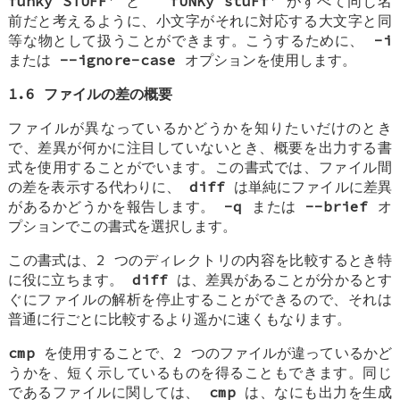
funky STUFF
' と `
fUNKy stuFf
' がすべて同じ名
前だと考えるように、小文字がそれに対応する大文字と同
等な物として扱うことができます。こうするために、
-i
または
--ignore-case
オプションを使用します。
1.6 ファイルの差の概要
ファイルが異なっているかどうかを知りたいだけのとき
で、差異が何かに注目していないとき、概要を出力する書
式を使用することがでいます。この書式では、ファイル間
の差を表示する代わりに、
diff
は単純にファイルに差異
があるかどうかを報告します。
-q
または
--brief
オ
プションでこの書式を選択します。
この書式は、2 つのディレクトリの内容を比較するとき特
に役に立ちます。
diff
は、差異があることが分かるとす
ぐにファイルの解析を停止することができるので、それは
普通に行ごとに比較するより遥かに速くもなります。
cmp
を使用することで、2 つのファイルが違っているかど
うかを、短く示しているものを得ることもできます。同じ
であるファイルに関しては、
cmp
は、なにも出力を生成