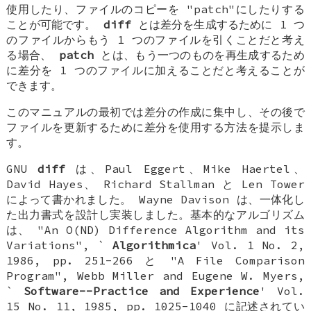
使用したり、ファイルのコピーを "patch"にしたりする
ことが可能です。
diff
とは差分を生成するために 1 つ
のファイルからもう 1 つのファイルを引くことだと考え
る場合、
patch
とは、もう一つのものを再生成するため
に差分を 1 つのファイルに加えることだと考えることが
できます。
このマニュアルの最初では差分の作成に集中し、その後で
ファイルを更新するために差分を使用する方法を提示しま
す。
GNU
diff
は、Paul Eggert、Mike Haertel、
David Hayes、 Richard Stallman と Len Tower
によって書かれました。 Wayne Davison は、一体化し
た出力書式を設計し実装しました。基本的なアルゴリズム
は、 "An O(ND) Difference Algorithm and its
Variations", `
Algorithmica
' Vol. 1 No. 2,
1986, pp. 251-266 と "A File Comparison
Program", Webb Miller and Eugene W. Myers,
`
Software--Practice and Experience
' Vol.
15 No. 11, 1985, pp. 1025-1040 に記述されてい