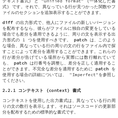
テキスト書式) と "unified format" (一体化した書
式) です。それで、異なっている行が見つかった関数やフ
ァイルのセクションを追加表示することができます。
diff
の出力形式で、他人にファイルの新しいバージョン
を配布するなら、彼らがファイルに独自の変更をしている
場合でも差分を適用できるように、周りの文を表示する出
力形式の 1 つを使用すべきです。
patch
は、このよう
な場合、異なっている行の周りの文の行をファイル内で探
すことによって差分を適用することができます。これらの
行が差分が告げている場所から実際には数行離れていて
も、
patch
は行番号を調整し、差分を正しく適用するこ
とができます。不完全な差分を適用するために
patch
を
使用する場合の詳細については、 "Imperfect"を参照し
てください。
2.2.1 コンテキスト (context) 書式
コンテキストを使用した出力書式は、異なっている行の周
りの文の数行を表示します。それはソースコードの更新部
分を配布するための標準的な書式です。