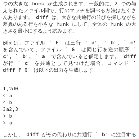
つの大きな hunk が生成されます。一般的に、2 つの与
えられたファイル間で、行のマッチを調べる方法はたくさ
んあります。
diff
は、大きな共通行の並びを探しながら
差異のある行を小さな hunk にして、全体の hunk の大
きさを最小にするよう試みます。
例えば、ファイル `
F
' は三行 `
a
', `
b
', `
c
'
を含んでいて、ファイル `
G
' は同じ行を逆の順序 `
c
', `
b
', `
a
' で含んでいると仮定します。
diff
が行 `
c
' を共通として見つけた場合、コマンド `
diff F G
' は以下の出力を生成します。
1,2d0
< a
< b
3a2,3
> b
> a
しかし、
diff
がその代わりに共通行 `
b
' に注目する