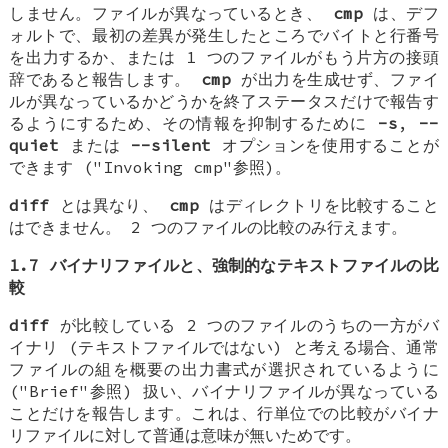
しません。ファイルが異なっているとき、
cmp
は、デフ
ォルトで、最初の差異が発生したところでバイトと行番号
を出力するか、または 1 つのファイルがもう片方の接頭
辞であると報告します。
cmp
が出力を生成せず、ファイ
ルが異なっているかどうかを終了ステータスだけで報告す
るようにするため、その情報を抑制するために
-s
,
--
quiet
または
--silent
オプションを使用することが
できます ("Invoking cmp"参照)。
diff
とは異なり、
cmp
はディレクトリを比較すること
はできません。 2 つのファイルの比較のみ行えます。
1.7 バイナリファイルと、強制的なテキストファイルの比
較
diff
が比較している 2 つのファイルのうちの一方がバ
イナリ (テキストファイルではない) と考える場合、通常
ファイルの組を概要の出力書式が選択されているように
("Brief"参照) 扱い、バイナリファイルが異なっている
ことだけを報告します。これは、行単位での比較がバイナ
リファイルに対して普通は意味が無いためです。