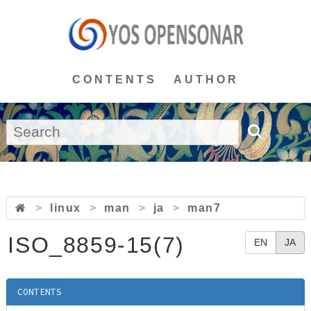
CONTENTS
AUTHOR
>
linux
>
man
>
ja
>
man7
ISO_8859-15(7)
EN
JA
CONTENTS