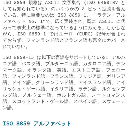
ISO 8859 規格は ASCII 文字集合 (ISO 6460IRV と
しても知られている) のいくつかの 8 ビット拡張を含ん
でいる。特に重要なのは ISO 8859-1、 "ラテン・アル
ファベット No. 1"で、広く実装され、既に ASCII に代
わって事実上の標準になっているようにみえる。しかしな
がら、ISO 8859-1 ではユーロ (EURO) 記号が含まれ
ておらず、フィンランド語とフランス語も完全にカバーさ
れていない。
ISO 8859-15 は以下の言語をサポートしている: アルバ
ニア語、バスク語、ブルターニュ語、カタロニア語、デン
マーク語、オランダ語、英語、エストニア語、フェロー
語、フィンランド語、フランス語、フリジア語、ガリシア
語、ドイツ語、グリーンランド語、アイスランド語、アイ
リッシュ・ゲール語、イタリア語、ラテン語、ルクセンブ
ルグ語、ノルウェー語、ポルトガル語、レートロマンス
語、スコットランド・ゲール語、スペイン語、スウェーデ
ン語。
ISO 8859 アルファベット