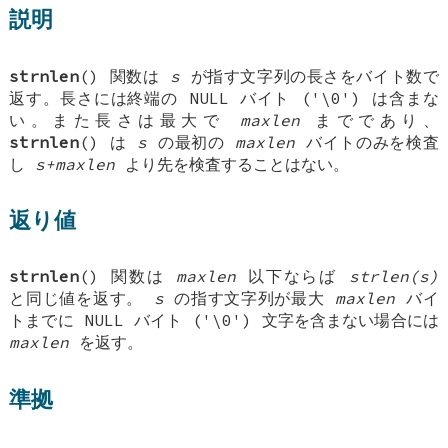
説明
strnlen
() 関数は
s
が指す文字列の長さをバイト数で
返す。長さには終端の NULL バイト ('\0') は含まな
い。また長さは最大で
maxlen
までであり、
strnlen
() は
s
の最初の
maxlen
バイトのみを検査
し
s+maxlen
より先を検査することはない。
返り値
strnlen
() 関数は
maxlen
以下ならば
strlen(s)
と同じ値を返す。
s
の指す文字列が最大
maxlen
バイ
トまでに NULL バイト ('\0') 文字を含まない場合には
maxlen
を返す。
準拠