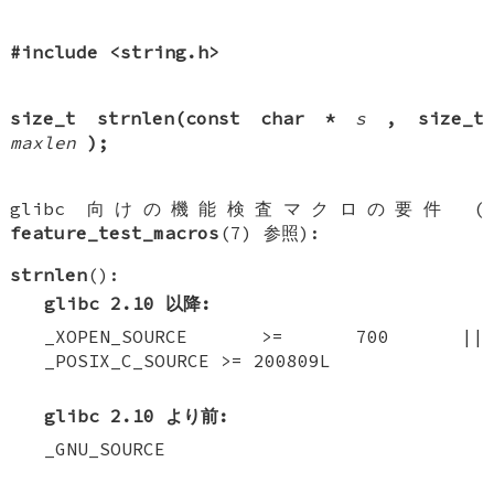
#include <string.h>
size_t strnlen(const char *
s
, size_t
maxlen
);
glibc 向けの機能検査マクロの要件 (
feature_test_macros
(7) 参照):
strnlen
():
glibc 2.10 以降:
_XOPEN_SOURCE >= 700 ||
_POSIX_C_SOURCE >= 200809L
glibc 2.10 より前:
_GNU_SOURCE