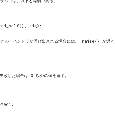
ラムでは、以下と等価である。
ead_self(), sig);
グナル・ハンドラが呼び出される場合には、
raise
() が返
、失敗した場合は 0 以外の値を返す。
-2001.