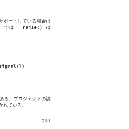
をサポートしている場合は
bc では、
raise
() は
signal
(7)
である。プロジェクトの説
に書かれている。
GNU