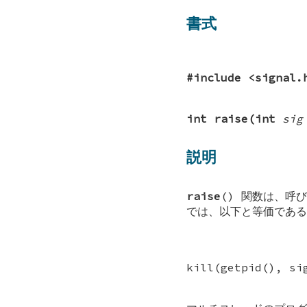
書式
#include <signal.
int raise(int
sig
説明
raise
() 関数は、呼
では、以下と等価である
kill(getpid(), si