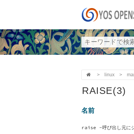
>
linux
>
ma
RAISE(3)
名前
raise -呼び出し元