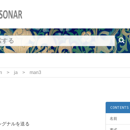
n
>
ja
>
man3
CONTENTS
名前
にシグナルを送る
書式