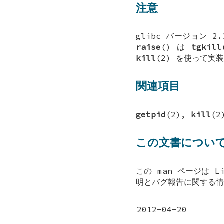
注意
glibc バージョン 
raise
() は
tgkill
kill
(2) を使って実
関連項目
getpid
(2),
kill
(2
この文書につい
この man ページは L
明とバグ報告に関する情報は 
2012-04-20