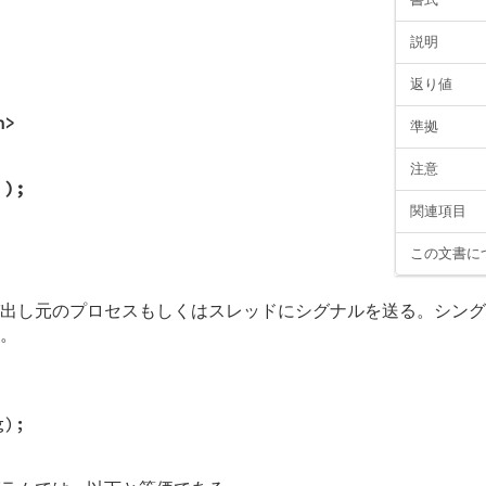
説明
返り値
h>
準拠
注意
);
関連項目
この文書に
び出し元のプロセスもしくはスレッドにシグナルを送る。シン
。
g);