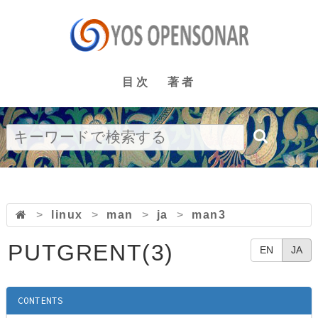
目次
著者
>
linux
>
man
>
ja
>
man3
PUTGRENT(3)
EN
JA
CONTENTS