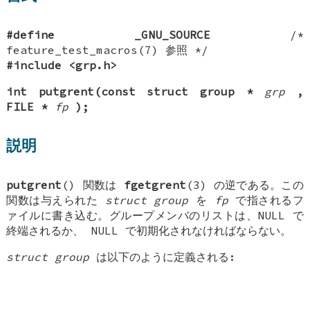
#define _GNU_SOURCE
/*
feature_test_macros(7) 参照 */
#include <grp.h>
int putgrent(const struct group *
grp
,
FILE *
fp
);
説明
putgrent
() 関数は
fgetgrent
(3) の逆である。この
関数は与えられた
struct group
を
fp
で指されるフ
ァイルに書き込む。グループメンバのリストは、NULL で
終端されるか、 NULL で初期化されなければならない。
struct group
は以下のように定義される: