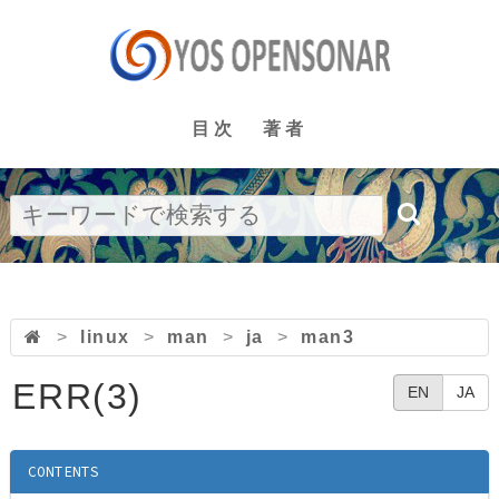
目次
著者
>
linux
>
man
>
ja
>
man3
ERR(3)
EN
JA
CONTENTS