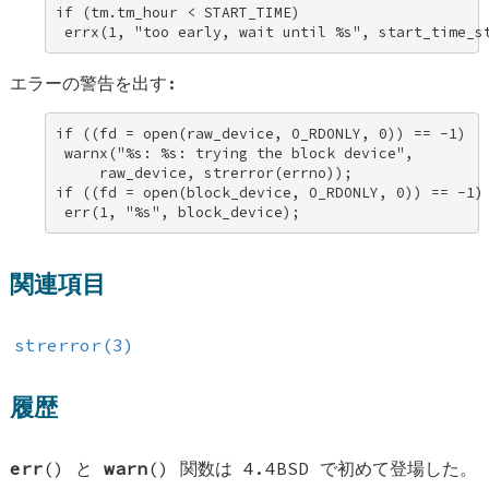
if (tm.tm_hour < START_TIME) 

 errx(1, "too early, wait until %s", start_time_s
エラーの警告を出す:
if ((fd = open(raw_device, O_RDONLY, 0)) == -1) 

 warnx("%s: %s: trying the block device", 

     raw_device, strerror(errno)); 

if ((fd = open(block_device, O_RDONLY, 0)) == -1) 
 err(1, "%s", block_device);
関連項目
strerror(3)
履歴
err
() と
warn
() 関数は
4.4BSD
で初めて登場した。