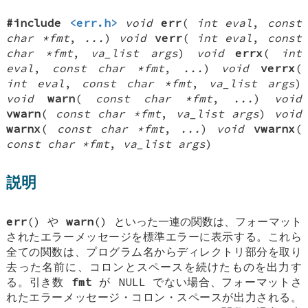
#include
<err.h>
void
err
(
int eval
,
const
char *fmt
,
...
)
void
verr
(
int eval
,
const
char *fmt
,
va_list args
)
void
errx
(
int
eval
,
const char *fmt
,
...
)
void
verrx
(
int eval
,
const char *fmt
,
va_list args
)
void
warn
(
const char *fmt
,
...
)
void
vwarn
(
const char *fmt
,
va_list args
)
void
warnx
(
const char *fmt
,
...
)
void
vwarnx
(
const char *fmt
,
va_list args
)
説明
err
() や
warn
() といった一連の関数は、フォーマット
されたエラーメッセージを標準エラーに表示する。これら
全ての関数は、プログラム名からディレクトリ部分を取り
去った名前に、コロンとスペースを続けたものを出力す
る。引き数
fmt
が NULL でない場合、フォーマットさ
れたエラーメッセージ・コロン・スペースが出力される。