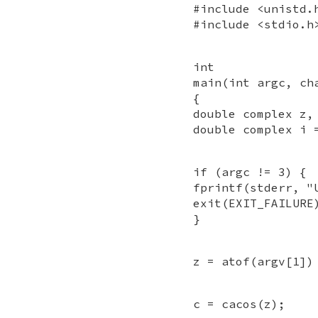
#include <unistd.
#include <stdio.h
int
main(int argc, ch
{
double complex z,
double complex i 
if (argc != 3) {
fprintf(stderr, "
exit(EXIT_FAILURE
}
z = atof(argv[1])
c = cacos(z);