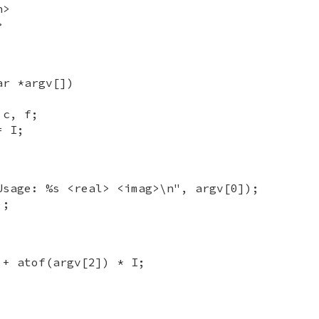
h>
>
ar *argv[])
 c, f;
= I;
Usage: %s <real> <imag>\n", argv[0]);
);
 + atof(argv[2]) * I;