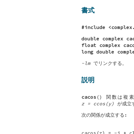
書式
#include <complex
double complex ca
float complex cac
long double compl
-lm
でリンクする。
説明
cacos
() 関数は複
z = ccos(y)
が成立
次の関係が成立する:
cacos(z) = -i * c