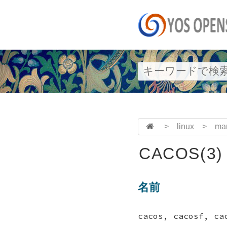
>
linux
>
ma
CACOS(3)
名前
cacos, cacosf, c