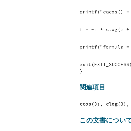
printf("cacos() =
f = -i * clog(z +
printf("formula =
exit(EXIT_SUCCESS
}
関連項目
ccos
(3),
clog
(3)
この文書につい