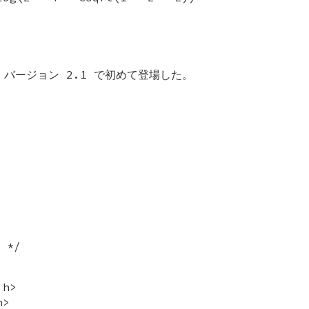
c バージョン 2.1 で初めて登場した。
 */
.h>
h>