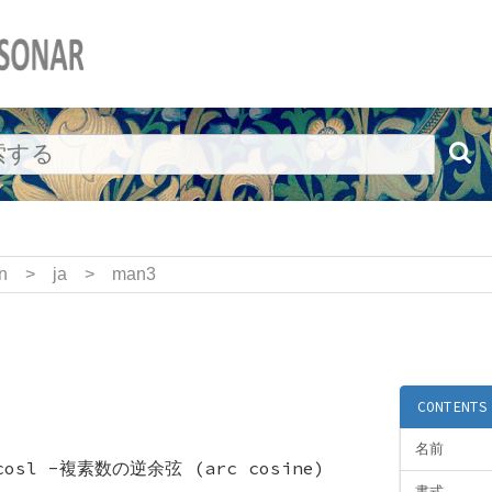
n
>
ja
>
man3
CONTENTS
名前
acosl -複素数の逆余弦 (arc cosine)
書式