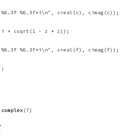
 %6.3f %6.3f*i\n", creal(c), cimag(c));
 i * csqrt(1 - z * z));
 %6.3f %6.3f*i\n", creal(f), cimag(f));
);
,
complex
(7)
て