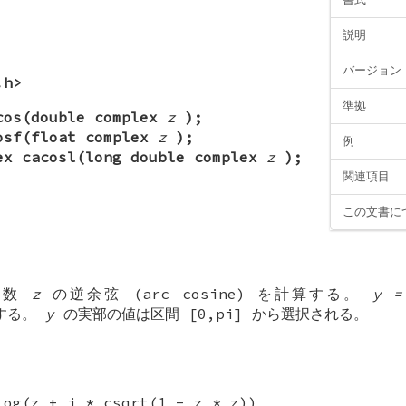
説明
バージョン
.h>
準拠
cos(double complex
z
);
osf(float complex
z
);
例
ex cacosl(long double complex
z
);
関連項目
この文書に
素数
z
の逆余弦 (arc cosine) を計算する。
y =
する。
y
の実部の値は区間 [0,pi] から選択される。
log(z + i * csqrt(1 - z * z))