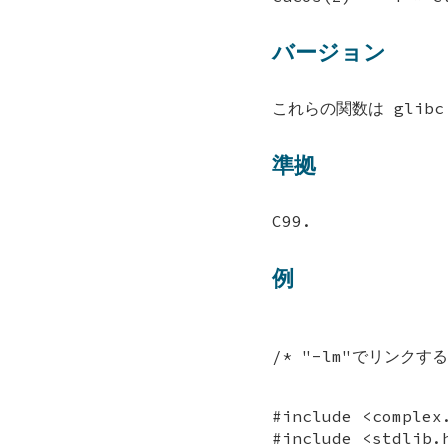
バージョン
これらの関数は glib
準拠
C99.
例
/* "-lm"でリンクする
#include <complex
#include <stdlib.