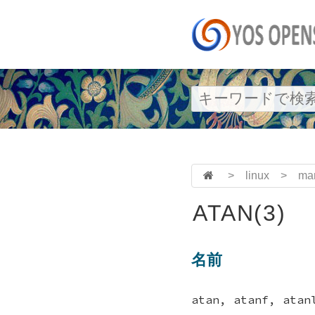
>
linux
>
ma
ATAN(3)
名前
atan, atanf, at