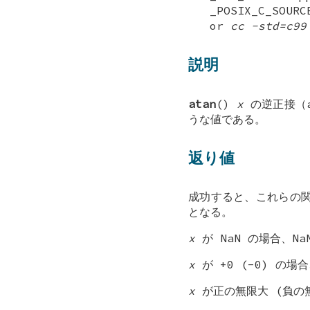
_POSIX_C_SOURC
or
cc -std=c99
説明
atan
()
x
の逆正接（a
うな値である。
返り値
成功すると、これらの
となる。
x
が NaN の場合、Na
x
が +0 (-0) の場合
x
が正の無限大 (負の無限