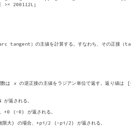
E >= 200112L;
rc tangent）の主値を計算する。すなわち、その正接（ta
関数は
x
の逆正接の主値をラジアン単位で返す。返り値は [-pi
N が返される。
、+0 (-0) が返される。
大) の場合、+pi/2 (-pi/2) が返される。