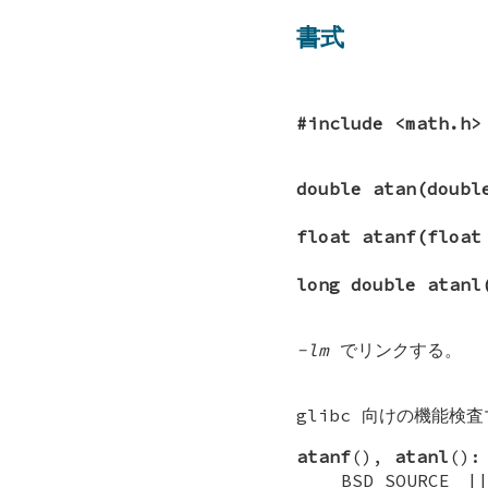
書式
#include <math.h>
double atan(doub
float atanf(floa
long double atanl
-lm
でリンクする。
glibc 向けの機能検
atanf
(),
atanl
():
_BSD_SOURCE |