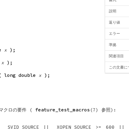
説明
返り値
エラー
準拠
le
x
);
関連項目
t
x
);
この文書に
( long double
x
);
査マクロの要件 (
feature_test_macros
(7) 参照):
| _SVID_SOURCE || _XOPEN_SOURCE >= 600 || 