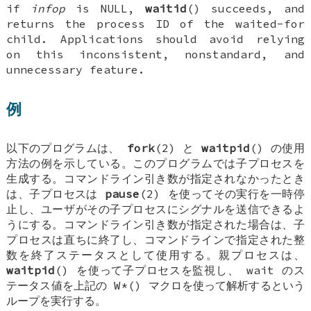
if
infop
is NULL,
waitid
() succeeds, and
returns the process ID of the waited-for
child. Applications should avoid relying
on this inconsistent, nonstandard, and
unnecessary feature.
例
以下のプログラムは、
fork
(2) と
waitpid
() の使用
方法の例を示している。このプログラムでは子プロセスを
生成する。コマンドライン引き数が指定されなかったとき
は、子プロセスは
pause
(2) を使ってその実行を一時停
止し、ユーザがその子プロセスにシグナルを送信できるよ
うにする。コマンドライン引き数が指定された場合は、子
プロセスは直ちに終了し、コマンドラインで指定された整
数を終了ステータスとして使用する。親プロセスは、
waitpid
() を使って子プロセスを監視し、 wait のス
テータス値を上記の W*() マクロを使って解析するという
ループを実行する。