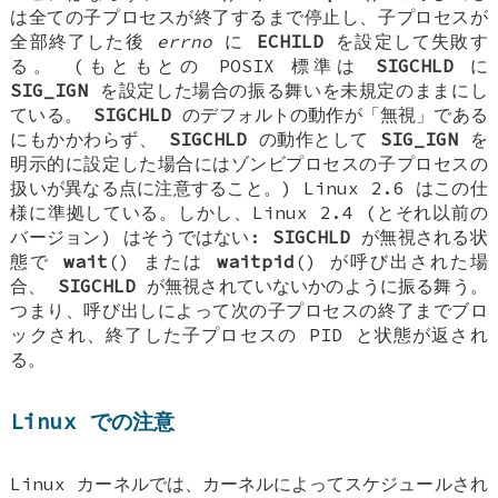
は全ての子プロセスが終了するまで停止し、子プロセスが
全部終了した後
errno
に
ECHILD
を設定して失敗す
る。 (もともとの POSIX 標準は
SIGCHLD
に
SIG_IGN
を設定した場合の振る舞いを未規定のままにし
ている。
SIGCHLD
のデフォルトの動作が「無視」である
にもかかわらず、
SIGCHLD
の動作として
SIG_IGN
を
明示的に設定した場合にはゾンビプロセスの子プロセスの
扱いが異なる点に注意すること。) Linux 2.6 はこの仕
様に準拠している。しかし、Linux 2.4 (とそれ以前の
バージョン) はそうではない:
SIGCHLD
が無視される状
態で
wait
() または
waitpid
() が呼び出された場
合、
SIGCHLD
が無視されていないかのように振る舞う。
つまり、呼び出しによって次の子プロセスの終了までブロ
ックされ、終了した子プロセスの PID と状態が返され
る。
Linux での注意
Linux カーネルでは、カーネルによってスケジュールされ