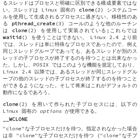
るスレッドはプロセスと明確に区別できる構成要素ではな
い。スレッドは Linux 固有の
clone
(2) システムコー
ルを使用して生成されるプロセスに過ぎない。移植性のあ
る
pthread_create
(3) コールのような他のルーチン
は
clone
(2) を使用して実装されている;これらでは
waitid
() を使うことはできない。 Linux 2.4 より前
では、スレッドは単に特殊なプロセスであったので、例え
同じスレッドグループであっても、あるスレッドが別のス
レッドの子プロセスが終了するのを待つことは出来なかっ
た。しかし、POSIX ではこのような機能を規定しており、
Linux 2.4 以降では、あるスレッドが同じスレッドグル
ープの他のスレッドの子プロセスが終了するのを待つこと
ができるようになった。そして将来はこれがデフォルトの
動作になるであろう。
clone
(2) を用いて作られた子プロセスには、以下の
Linux 固有の
options
が使用できる。
__WCLONE
"clone"な子プロセスだけを待つ。指定されなかった場合
は非 "clone"な子プロセスだけを待つ ("clone"な子プ