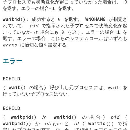
子プロセスでも状態変化が起こっていなかった場合は、 0
を返す。エラーの場合-1 を返す。
waitid
(): 成功すると 0 を返す。
WNOHANG
が指定さ
れていて、
pid
で指示された子プロセスで状態変化が起
こっていなかった場合にも 0 を返す。エラーの場合-1 を
返す。エラーの場合、これらのシステムコールはいずれも
errno
に適切な値を設定する。
エラー
ECHILD
(
wait
() の場合) 呼び出し元プロセスには、wait を
行っていない子プロセスはない。
ECHILD
(
waitpid
() か
waitid
() の場合)
pid
(
waitpid
()) か
idtype
と
id
(
waitid
()) で指
定したプロセスが存在しないか、呼び出し元プロセスの子