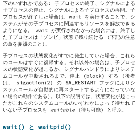
下のいずれかである: 子プロセスの終了、シグナルによる
子プロセスの停止、シグナルによる子プロセスの再開。子
プロセスが終了した場合は、wait を実行することで、シ
ステムがその子プロセスに関連するリソースを解放できる
ようになる。 wait が実行されなかった場合には、終了し
た子プロセスは「ゾンビ」状態で残り続ける (下記の注意
の章を参照のこと)。
子プロセスの状態変化がすでに発生していた場合、これら
のコールはすぐに復帰する。それ以外の場合は、子プロセ
スの状態変化が起こるか、シグナルハンドラによりシステ
ムコールが中断されるまで、停止 (block) する (後者
は、
sigaction
(2) の
SA_RESTART
フラグによりシ
ステムコールが自動的に再スタートするようになっていな
い場合の動作である)。以下の説明では、状態変化が起こっ
たがこれらのシステムコールのいずれかによって待たれて
いない子プロセスを
waitable
(待ち可能) と呼ぶ。
wait() と waitpid()