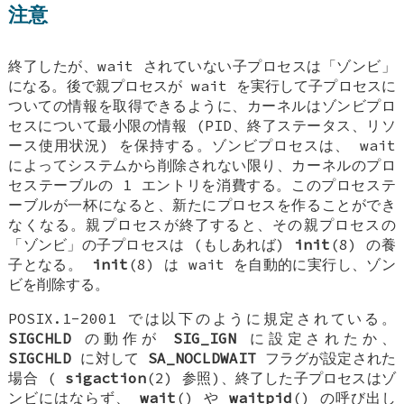
注意
終了したが、wait されていない子プロセスは「ゾンビ」
になる。後で親プロセスが wait を実行して子プロセスに
ついての情報を取得できるように、カーネルはゾンビプロ
セスについて最小限の情報 (PID、終了ステータス、リソ
ース使用状況) を保持する。ゾンビプロセスは、 wait
によってシステムから削除されない限り、カーネルのプロ
セステーブルの 1 エントリを消費する。このプロセステ
ーブルが一杯になると、新たにプロセスを作ることができ
なくなる。親プロセスが終了すると、その親プロセスの
「ゾンビ」の子プロセスは (もしあれば)
init
(8) の養
子となる。
init
(8) は wait を自動的に実行し、ゾン
ビを削除する。
POSIX.1-2001 では以下のように規定されている。
SIGCHLD
の動作が
SIG_IGN
に設定されたか、
SIGCHLD
に対して
SA_NOCLDWAIT
フラグが設定された
場合 (
sigaction
(2) 参照)、終了した子プロセスはゾ
ンビにはならず、
wait
() や
waitpid
() の呼び出し