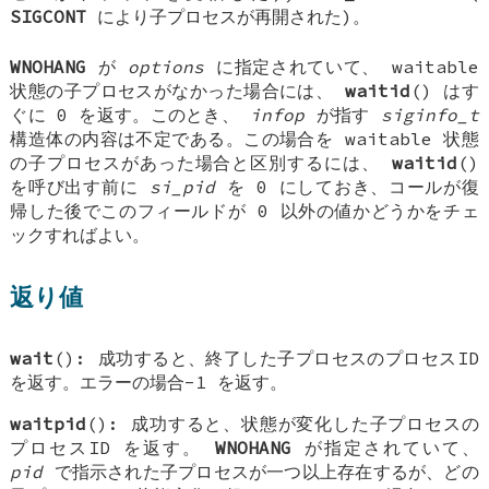
SIGCONT
により子プロセスが再開された)。
WNOHANG
が
options
に指定されていて、 waitable
状態の子プロセスがなかった場合には、
waitid
() はす
ぐに 0 を返す。このとき、
infop
が指す
siginfo_t
構造体の内容は不定である。この場合を waitable 状態
の子プロセスがあった場合と区別するには、
waitid
()
を呼び出す前に
si_pid
を 0 にしておき、コールが復
帰した後でこのフィールドが 0 以外の値かどうかをチェ
ックすればよい。
返り値
wait
(): 成功すると、終了した子プロセスのプロセスID
を返す。エラーの場合-1 を返す。
waitpid
(): 成功すると、状態が変化した子プロセスの
プロセスID を返す。
WNOHANG
が指定されていて、
pid
で指示された子プロセスが一つ以上存在するが、どの