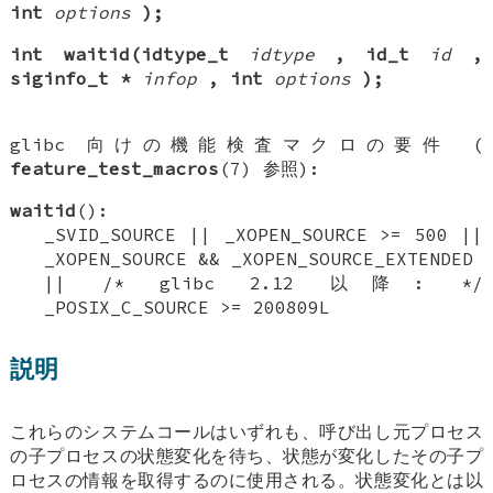
int
options
);
int waitid(idtype_t
idtype
, id_t
id
,
siginfo_t *
infop
,
int
options
);
glibc 向けの機能検査マクロの要件 (
feature_test_macros
(7) 参照):
waitid
():
_SVID_SOURCE || _XOPEN_SOURCE >= 500 ||
_XOPEN_SOURCE && _XOPEN_SOURCE_EXTENDED
|| /* glibc 2.12 以降: */
_POSIX_C_SOURCE >= 200809L
説明
これらのシステムコールはいずれも、呼び出し元プロセス
の子プロセスの状態変化を待ち、状態が変化したその子プ
ロセスの情報を取得するのに使用される。状態変化とは以