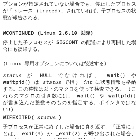
プションが指定されていない場合でも、停止したプロセス
が「トレース (traced)」されていれば、子プロセスの状
態が報告される。
WCONTINUED
(Linux 2.6.10 以降)
停止した子プロセスが
SIGCONT
の配送により再開した場
合にも復帰する。
(Linux 専用オプションについては後述する)
status
が NULL でなければ、
wait
() や
waitpid
() は
status
で指す
int
に状態情報を格納
する。この整数は以下のマクロを使って検査できる。 (こ
れらのマクロの引き数には、
wait
() や
waitpid
()
が書き込んだ整数そのものを指定する。ポインタではな
い!)
WIFEXITED(
status
)
子プロセスが正常に終了した場合に真を返す。「正常に」
とは、
exit
(3) か
_exit
(2) が呼び出された場合、