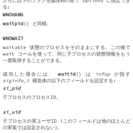
さらに以下のフラグを論理和の形で
options
に指定でき
る:
WNOHANG
waitpid
() と同様。
WNOWAIT
waitable 状態のプロセスをそのままにする。この後で
wait コールを使って、同じ子プロセスの状態情報をもう
一度取得することができる。
成功した場合には、
waitid
() は
infop
が指す
siginfo_t
構造体の以下のフィールドを設定する:
si_pid
子プロセスのプロセスID。
si_uid
子プロセスの実ユーザID (このフィールドは他のほとんど
の実装では設定されない)。