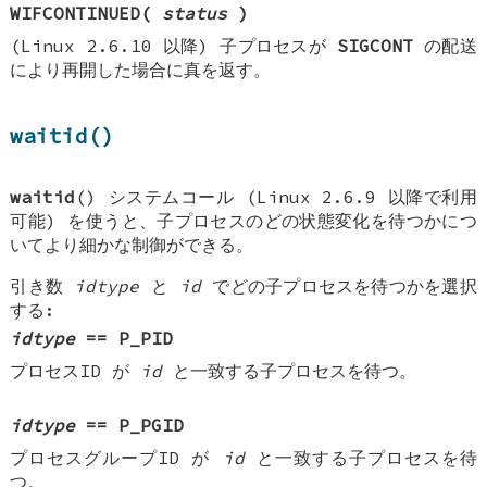
WIFCONTINUED(
status
)
(Linux 2.6.10 以降) 子プロセスが
SIGCONT
の配送
により再開した場合に真を返す。
waitid()
waitid
() システムコール (Linux 2.6.9 以降で利用
可能) を使うと、子プロセスのどの状態変化を待つかにつ
いてより細かな制御ができる。
引き数
idtype
と
id
でどの子プロセスを待つかを選択
する:
idtype
==
P_PID
プロセスID が
id
と一致する子プロセスを待つ。
idtype
==
P_PGID
プロセスグループID が
id
と一致する子プロセスを待
つ。