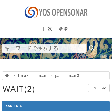
目次
著者
>
linux
>
man
>
ja
>
man2
WAIT(2)
EN
JA
CONTENTS