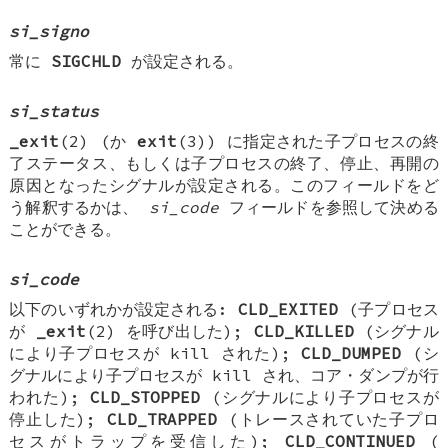
si_signo
常に
SIGCHLD
が設定される。
si_status
_exit
(2) (か
exit
(3)) に指定された子プロセスの終
了ステータス、もしくは子プロセスの終了、停止、再開の
原因となったシグナルが設定される。このフィールドをど
う解釈するかは、
si_code
フィールドを参照して決める
ことができる。
si_code
以下のいずれかが設定される:
CLD_EXITED
(子プロセス
が
_exit
(2) を呼び出した);
CLD_KILLED
(シグナル
により子プロセスが kill された);
CLD_DUMPED
(シ
グナルにより子プロセスが kill され、コア・ダンプが行
われた);
CLD_STOPPED
(シグナルにより子プロセスが
停止した);
CLD_TRAPPED
(トレースされていた子プロ
セスがトラップを受信した);
CLD_CONTINUED
(