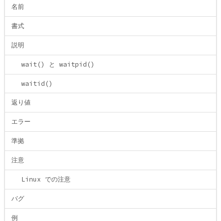
名前
書式
説明
wait() と waitpid()
waitid()
返り値
エラー
準拠
注意
Linux での注意
バグ
例