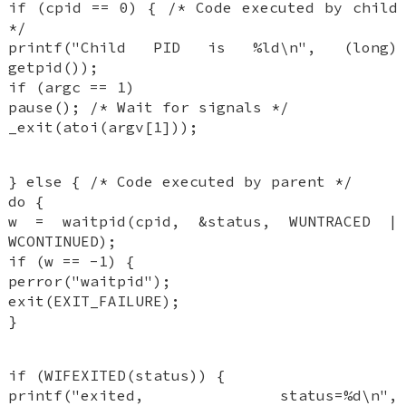
if (cpid == 0) { /* Code executed by child
*/
printf("Child PID is %ld\n", (long)
getpid());
if (argc == 1)
pause(); /* Wait for signals */
_exit(atoi(argv[1]));
} else { /* Code executed by parent */
do {
w = waitpid(cpid, &status, WUNTRACED |
WCONTINUED);
if (w == -1) {
perror("waitpid");
exit(EXIT_FAILURE);
}
if (WIFEXITED(status)) {
printf("exited, status=%d\n",