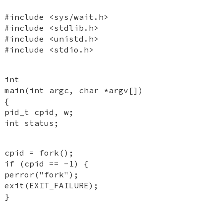
#include <sys/wait.h>
#include <stdlib.h>
#include <unistd.h>
#include <stdio.h>
int
main(int argc, char *argv[])
{
pid_t cpid, w;
int status;
cpid = fork();
if (cpid == -1) {
perror("fork");
exit(EXIT_FAILURE);
}