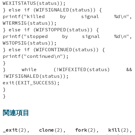
WEXITSTATUS(status));
} else if (WIFSIGNALED(status)) {
printf("killed by signal %d\n",
WTERMSIG(status));
} else if (WIFSTOPPED(status)) {
printf("stopped by signal %d\n",
WSTOPSIG(status));
} else if (WIFCONTINUED(status)) {
printf("continued\n");
}
} while (!WIFEXITED(status) &&
!WIFSIGNALED(status));
exit(EXIT_SUCCESS);
}
}
関連項目
_exit
(2),
clone
(2),
fork
(2),
kill
(2),