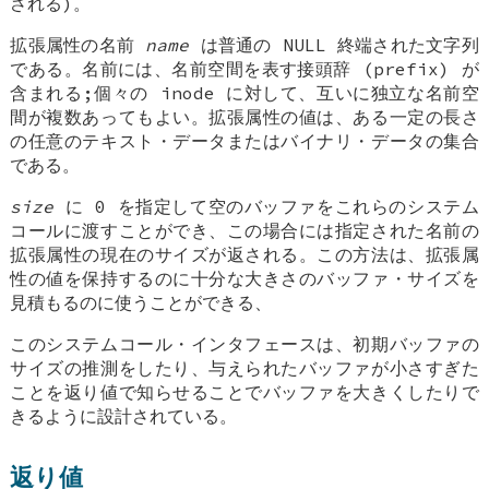
される)。
拡張属性の名前
name
は普通の NULL 終端された文字列
である。名前には、名前空間を表す接頭辞 (prefix) が
含まれる;個々の inode に対して、互いに独立な名前空
間が複数あってもよい。拡張属性の値は、ある一定の長さ
の任意のテキスト・データまたはバイナリ・データの集合
である。
size
に 0 を指定して空のバッファをこれらのシステム
コールに渡すことができ、この場合には指定された名前の
拡張属性の現在のサイズが返される。この方法は、拡張属
性の値を保持するのに十分な大きさのバッファ・サイズを
見積もるのに使うことができる、
このシステムコール・インタフェースは、初期バッファの
サイズの推測をしたり、与えられたバッファが小さすぎた
ことを返り値で知らせることでバッファを大きくしたりで
きるように設計されている。
返り値