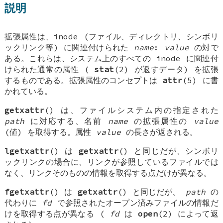
説明
拡張属性は、inode (ファイル、ディレクトリ、シンボリ
ックリンク等) に関連付けられた
name
:
value
の対で
ある。これらは、システム上のすべての inode に関連付
けられた通常の属性 (
stat
(2) が返すデータ) を拡張
するものである。拡張属性のコンセプトは
attr
(5) に書
かれている。
getxattr
() は、ファイルシステム内の指定された
path
に対応する、名前
name
の拡張属性の
value
(値) を取得する。属性
value
の長さが返される。
lgetxattr
() は
getxattr
() と同じだが、シンボリ
ックリンクの場合に、リンクが参照しているファイルでは
なく、リンクそのものの情報を取得する点だけが異なる。
fgetxattr
() は
getxattr
() と同じだが、
path
の
代わりに
fd
で参照されたオープン済みファイルの情報だ
けを取得する点が異なる (
fd
は
open
(2) によって返