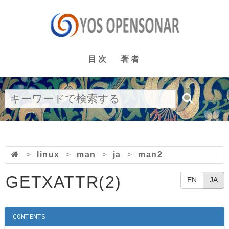
目次
著者
>
linux
>
man
>
ja
>
man2
GETXATTR(2)
EN
JA
CONTENTS