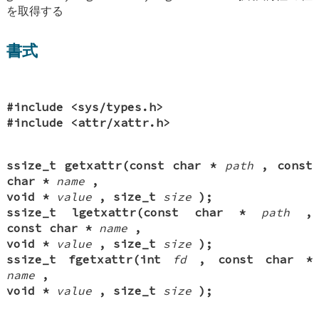
を取得する
書式
#include <sys/types.h>
#include <attr/xattr.h>
ssize_t getxattr(const char *
path
, const
char *
name
,
void *
value
, size_t
size
);
ssize_t lgetxattr(const char *
path
,
const char *
name
,
void *
value
, size_t
size
);
ssize_t fgetxattr(int
fd
, const char *
name
,
void *
value
, size_t
size
);