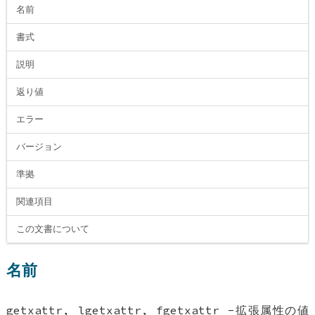
名前
書式
説明
返り値
エラー
バージョン
準拠
関連項目
この文書について
名前
getxattr, lgetxattr, fgetxattr -拡張属性の値