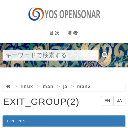
目次
著者
>
linux
>
man
>
ja
>
man2
EXIT_GROUP(2)
EN
JA
CONTENTS