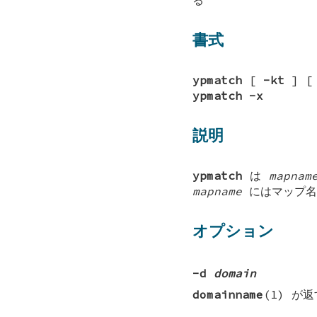
書式
ypmatch
[
-kt
] 
ypmatch
-x
説明
ypmatch
は
mapnam
mapname
にはマップ名
オプション
-d
domain
domainname
(1) が