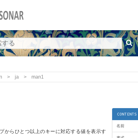
n
>
ja
>
man1
)
CONTENTS
名前
S マップからひとつ以上のキーに対応する値を表示す
書式