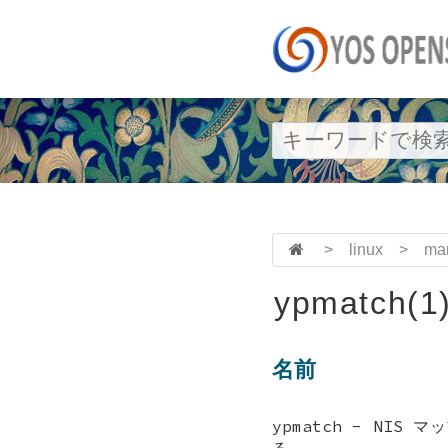
>
linux
>
ma
ypmatch(1
名前
ypmatch - NI
る