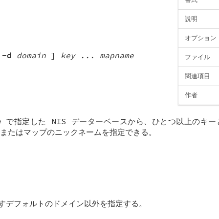
説明
オプション
[
-d
domain
]
key ... mapname
ファイル
関連項目
作者
e
で指定した NIS データーベースから、ひとつ以上のキ
またはマップのニックネームを指定できる。
返すデフォルトのドメイン以外を指定する。