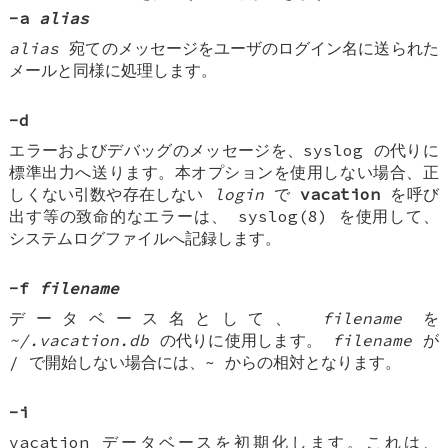
-a
alias
alias
宛てのメッセージをユーザのログイン名に送られた
メールと同様に処理します。
-d
エラーおよびデバッグのメッセージを、syslog の代りに
標準出力へ送ります。本オプションを使用しない場合、正
しくない引数や存在しない
login
で
vacation
を呼び
出す等の致命的なエラーは、 syslog(8) を使用して、
システムログファイルへ記録します。
-f
filename
データベース名として、
filename
を
~/.vacation.db
の代りに使用します。
filename
が
/ で開始しない場合には、~ からの相対となります。
-i
vacation データベースを初期化します。これは、