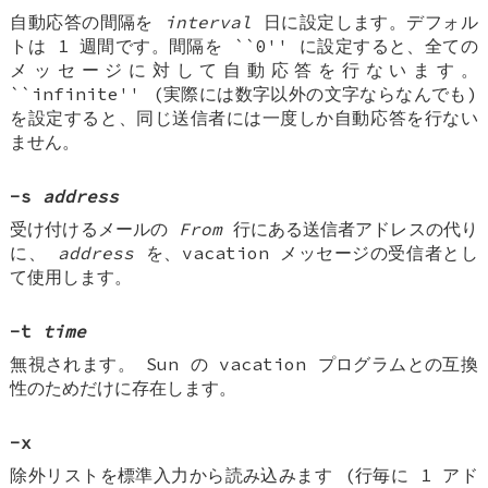
自動応答の間隔を
interval
日に設定します。デフォル
トは 1 週間です。間隔を ``0'' に設定すると、全ての
メッセージに対して自動応答を行ないます。
``infinite'' (実際には数字以外の文字ならなんでも)
を設定すると、同じ送信者には一度しか自動応答を行ない
ません。
-s
address
受け付けるメールの
From
行にある送信者アドレスの代り
に、
address
を、vacation メッセージの受信者とし
て使用します。
-t
time
無視されます。 Sun の vacation プログラムとの互換
性のためだけに存在します。
-x
除外リストを標準入力から読み込みます (行毎に 1 アド