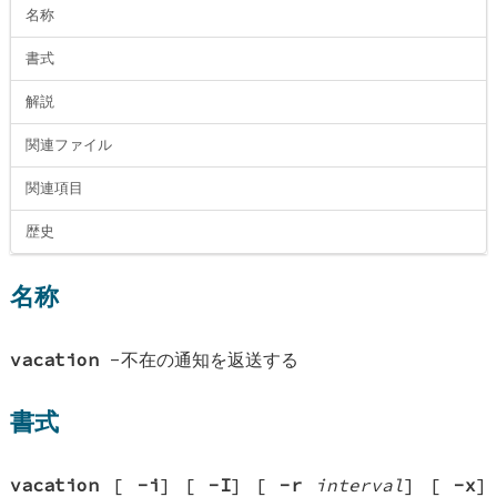
名称
書式
解説
関連ファイル
関連項目
歴史
名称
vacation
-不在の通知を返送する
書式
vacation
[
-i
] [
-I
] [
-r
interval
] [
-x
]