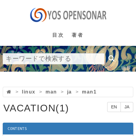
目次
著者
>
linux
>
man
>
ja
>
man1
VACATION(1)
EN
JA
CONTENTS