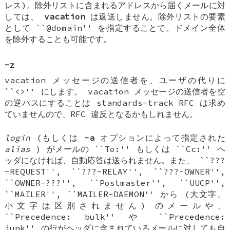
レス)。除外リストに含まれるアドレスから届くメールに対
しては、
vacation
は返送しません。除外リストの要素
として ``@domain'' を指定することで、ドメイン全体
を除外することも可能です。
-z
vacation メッセージの送信者を、ユーザの代りに
``<>'' にします。 vacation メッセージの送信者を空
の逆パスにすることは standards-track RFC は求め
ていませんので、RFC 違反となるかもしれません。
login
(もしくは
-a
オプションによって指定された
alias
) がメールの ``To:'' もしくは ``Cc:'' ヘ
ッダになければ、自動応答は送られません。また、 ``???
-REQUEST'', ``???-RELAY'', ``???-OWNER'',
``OWNER-???'', ``Postmaster'', ``UUCP'',
``MAILER'', ``MAILER-DAEMON'' から (大文字、
小文字は区別されません) のメールや、
``Precedence: bulk'' や ``Precedence:
junk'' の行がヘッダに含まれているメールに対しても自