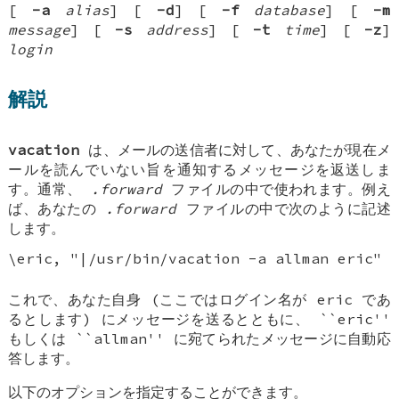
[
-a
alias
] [
-d
] [
-f
database
] [
-m
message
] [
-s
address
] [
-t
time
] [
-z
]
login
解説
vacation
は、メールの送信者に対して、あなたが現在メ
ールを読んでいない旨を通知するメッセージを返送しま
す。通常、
.forward
ファイルの中で使われます。例え
ば、あなたの
.forward
ファイルの中で次のように記述
します。
\eric, "|/usr/bin/vacation -a allman eric"
これで、あなた自身 (ここではログイン名が eric であ
るとします) にメッセージを送るとともに、 ``eric''
もしくは ``allman'' に宛てられたメッセージに自動応
答します。
以下のオプションを指定することができます。