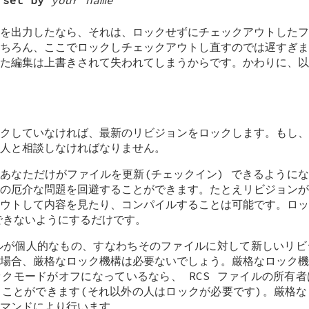
k set by
your name
を出力したなら、それは、ロックせずにチェックアウトしたフ
ちろん、ここでロックしチェックアウトし直すのでは遅すぎま
た編集は上書きされて失われてしまうからです。かわりに、以
クしていなければ、最新のリビジョンをロックします。もし、
人と相談しなければなりません。
あなただけがファイルを更新(チェックイン) できるように
の厄介な問題を回避することができます。たとえリビジョンが
ウトして内容を見たり、コンパイルすることは可能です。ロッ
きないようにするだけです。
イルが個人的なもの、すなわちそのファイルに対して新しいリ
場合、厳格なロック機構は必要ないでしょう。厳格なロック機
クモードがオフになっているなら、 RCS ファイルの所有
ことができます(それ以外の人はロックが必要です)。厳格な
マンドにより行います。