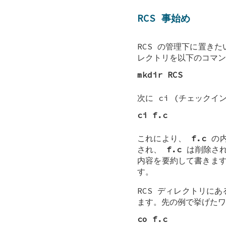
RCS 事始め
RCS の管理下に置き
レクトリを以下のコマン
mkdir RCS
次に ci (チェックイ
ci f.c
これにより、
f.c
の内
され、
f.c
は削除さ
内容を要約して書きま
す。
RCS ディレクトリに
ます。先の例で挙げた
co f.c