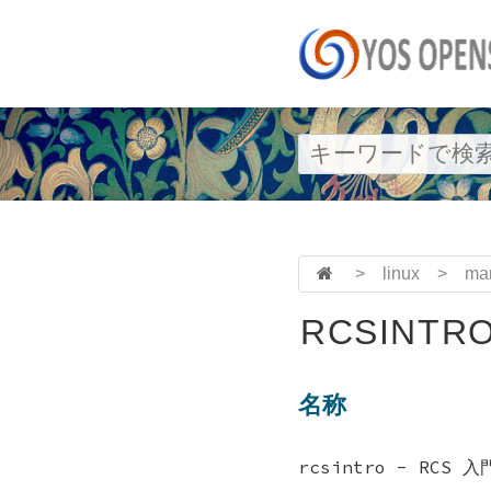
>
linux
>
ma
RCSINTRO
名称
rcsintro - RCS 入