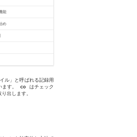
の機能
事始め
別
ファイル」と呼ばれる記録用
でいます。
co
はチェック
を取り出します。