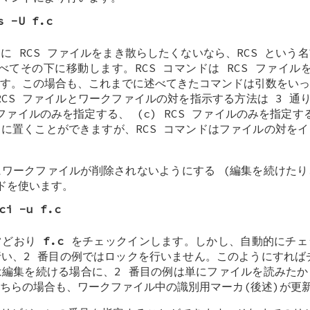
s -U f.c
に RCS ファイルをまき散らしたくないなら、RCS という
すべてその下に移動します。RCS コマンドは RCS ファイ
す。この場合も、これまでに述べてきたコマンドは引数をいっ
 RCS ファイルとワークファイルの対を指示する方法は 3 通り
ファイルのみを指定する、 (c) RCS ファイルのみを指定す
に置くことができますが、RCS コマンドはファイルの対を
ワークファイルが削除されないようにする (編集を続けたり
ドを使います。
ci -u f.c
常どおり
f.c
をチェックインします。しかし、自動的にチェ
い、2 番目の例ではロックを行いません。このようにすれば
編集を続ける場合に、2 番目の例は単にファイルを読みたか
ちらの場合も、ワークファイル中の識別用マーカ(後述)が更