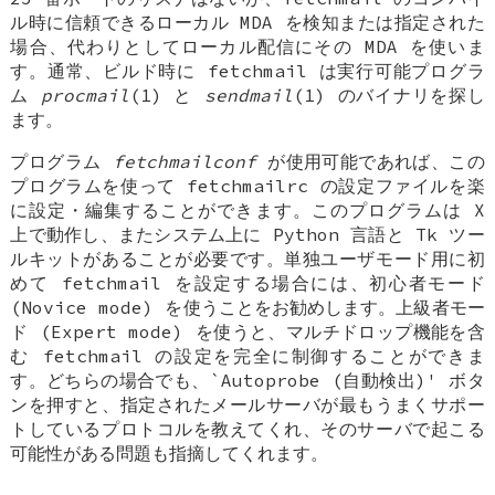
ル時に信頼できるローカル MDA を検知または指定された
場合、代わりとしてローカル配信にその MDA を使いま
す。通常、ビルド時に fetchmail は実行可能プログラ
ム
procmail
(1) と
sendmail
(1) のバイナリを探し
ます。
プログラム
fetchmailconf
が使用可能であれば、この
プログラムを使って fetchmailrc の設定ファイルを楽
に設定・編集することができます。このプログラムは X
上で動作し、またシステム上に Python 言語と Tk ツー
ルキットがあることが必要です。単独ユーザモード用に初
めて fetchmail を設定する場合には、初心者モード
(Novice mode) を使うことをお勧めします。上級者モー
ド (Expert mode) を使うと、マルチドロップ機能を含
む fetchmail の設定を完全に制御することができま
す。どちらの場合でも、`Autoprobe (自動検出)' ボタ
ンを押すと、指定されたメールサーバが最もうまくサポー
トしているプロトコルを教えてくれ、そのサーバで起こる
可能性がある問題も指摘してくれます。