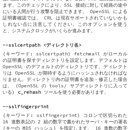
ます。このチェックにより、SSL 接続に対して経路の途中
にいる人間が行う攻撃を阻止できます。 OpenSSL による
証明書確認では、 CRL は現在サポートされていないかも
しれない点に注意してください。このオプションを使う
と、システムクロックがいくらか進みます。
--sslcertpath <ディレクトリ名>
(キーワード: sslcertpath) fetchmail がローカル
の証明書を探すディレクトリを設定します。デフォルトは
OpenSSL のデフォルトのディレクトリです。ディレクト
リは OpenSSL が期待するようにハッシュされなければな
りません。ディレクトリ内の証明書を追加・修正した場合
は、 (OpenSSL の tools/ サブディレクトリに入って
いる)
c_rehash
ツールを使う必要があります。
--sslfingerprint
(キーワード: sslfingerprint) コロンで区切られた
16 進数表記の 2 組の数字で書かれたサーバ・キーの署名
(キーの MD5 ハッシュ) を指定します。 16 進数の数字