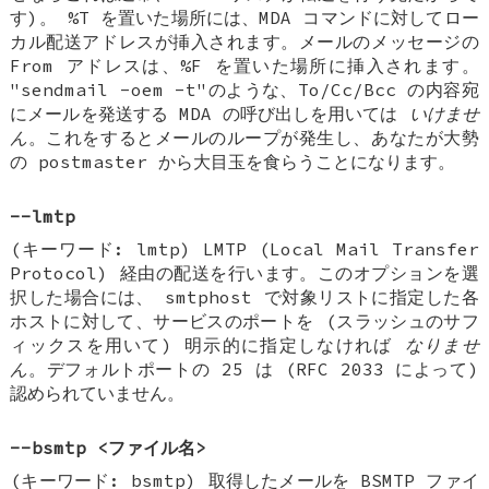
す)。 %T を置いた場所には、MDA コマンドに対してロー
カル配送アドレスが挿入されます。メールのメッセージの
From アドレスは、%F を置いた場所に挿入されます。
"sendmail -oem -t"のような、To/Cc/Bcc の内容宛
にメールを発送する MDA の呼び出しを用いては
いけませ
ん
。これをするとメールのループが発生し、あなたが大勢
の postmaster から大目玉を食らうことになります。
--lmtp
(キーワード: lmtp) LMTP (Local Mail Transfer
Protocol) 経由の配送を行います。このオプションを選
択した場合には、 smtphost で対象リストに指定した各
ホストに対して、サービスのポートを (スラッシュのサフ
ィックスを用いて) 明示的に指定しなければ
なりませ
ん
。デフォルトポートの 25 は (RFC 2033 によって)
認められていません。
--bsmtp <ファイル名>
(キーワード: bsmtp) 取得したメールを BSMTP ファイ