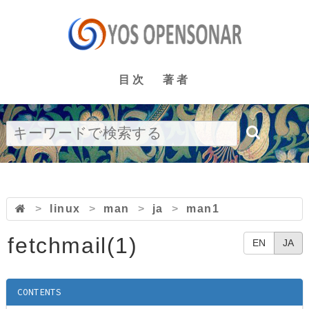
目次
著者
>
linux
>
man
>
ja
>
man1
fetchmail(1)
EN
JA
CONTENTS