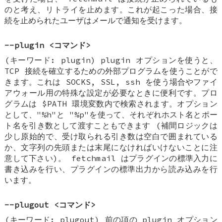
のと考え、リトライを止めます。これが起こった場合、接
続を止められたユーザはメールで通知を受けます。
--plugin <コマンド>
(キーワード: plugin) plugin オプションを使うと、
TCP 接続を確立するための外部プログラムを使うことがで
きます。これは SOCKS, SSL, ssh を使う場合やファイ
アウォール用の特殊な設定が必要なときに便利です。プロ
グラムは $PATH 環境変数内で検索されます。オプション
として、"%h"と "%p"を使って、それぞれホスト名とポー
ト名を引き数として渡すこともできます (補間ロジックは
少し原始的で、受け取られる引き数は空白で囲まれている
か、文字列の先頭または末尾になければいけないことに注
意して下さい)。 fetchmail はプラグインの標準入力に
書き込みを行い、プラグインの標準出力から読み込みを行
います。
--plugout <コマンド>
(キーワード: plugout) 前の項の plugin オプション