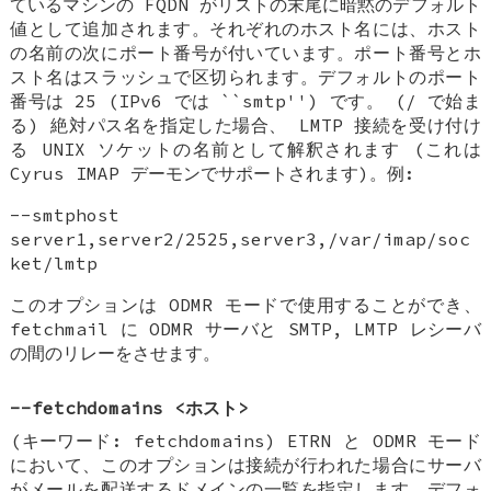
ているマシンの FQDN がリストの末尾に暗黙のデフォルト
値として追加されます。それぞれのホスト名には、ホスト
の名前の次にポート番号が付いています。ポート番号とホ
スト名はスラッシュで区切られます。デフォルトのポート
番号は 25 (IPv6 では ``smtp'') です。 (/ で始ま
る) 絶対パス名を指定した場合、 LMTP 接続を受け付け
る UNIX ソケットの名前として解釈されます (これは
Cyrus IMAP デーモンでサポートされます)。例:
--smtphost
server1,server2/2525,server3,/var/imap/soc
ket/lmtp
このオプションは ODMR モードで使用することができ、
fetchmail に ODMR サーバと SMTP, LMTP レシーバ
の間のリレーをさせます。
--fetchdomains <ホスト>
(キーワード: fetchdomains) ETRN と ODMR モード
において、このオプションは接続が行われた場合にサーバ
がメールを配送するドメインの一覧を指定します。デフォ