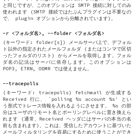
と同じですが、このオプションは SMTP 接続に対してのみ
使われます (SMTP 接続ではたぶんプラグインは不要なの
で、 plugin オプションから分離されています)。
-r <フォルダ名>, --folder <フォルダ名>
(キーワード: folder[s]) メールサーバ上で、デフォル
ト以外の指定されたメールフォルダ (またはコンマで区切
ったフォルダのリスト) からメールを取得します。フォル
ダ名の記法はサーバに依存します。このオプションは
POP3, ETRN, ODMR では使えません。
--tracepolls
(キーワード: tracepolls) fetchmail が生成する
Received 行に、 `polling %s account %s' とい
う形式でトレース情報を入れるようにさせます。 %s の部
分はユーザのリモート名とポーリングレベルに置き換えら
れます (通常、Received ヘッダにはサーバの本当の名
前も含まれます)。これは、受信したアカウントに基づいた
メールフィルタリングを容易にするために使うことができ