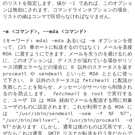
のリストを指定します。値が -1 であれば、このオプショ
ンは無効にされます。コマンドラインオプションの場合、
リストの値はコンマで区切らなければなりません。
-m <コマンド>, --mda <コマンド>
(キーワード: mda) -mda あるいは -m オプションを使
って、(25 番ポートに転送するのではなく) メールを直接
MDA に渡すようにできます。メールを失うのを避けるため
に、このオプションは、ディスクが溢れている場合やリソ
ース消費エラーなどの場合に 0 以外のステータスを返す
procmail や sendmail といった MDA とともに使っ
て下さい。 0 以外のステータスは fetchmail に配送が
失敗したことを知らせ、メッセージがサーバから削除され
るのを防止します。
fetchmail
を root で実行する
と、ユーザ ID は MDA 経由でメールを配送する間に対象
ユーザのものに設定されます。これが利用できる MDA に
は "/usr/sbin/sendmail -oem -f %F %T",
"/usr/bin/deliver", "/usr/bin/procmail -d
%T"があります (しかし、通常は後のものは冗長です。な
ぜならこれは通常、SMTP リスナが転送を行う先だからで