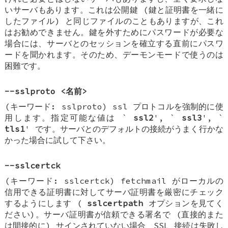
いサーバもあります。これは公開鍵 (鍵と証明書を一緒に
したファイル) と同じファイルのこともありますが、これ
はお勧めできません。鍵を外すためにパスワードが必要な
場合には、サーバとのセッションを確立する直前にパスワ
ードを聞かれます。そのため、デーモンモードで使うのは
困難です。
--sslproto <名前>
(キーワード: sslproto) ssl プロトコルを強制的に使
用します。指定可能な値は `
ssl2
', `
ssl3
', `
tls1
' です。サーバとのデフォルトの接続がうまく行かな
かった場合に試して下さい。
--sslcertck
(キーワード: sslcertck) fetchmail がローカルの
信用できる証明書に対してサーバ証明書を厳密にチェック
するようにします (
sslcertpath
オプションを見てく
ださい)。サーバ証明書が信頼できる署名で (直接的また
は間接的に) サインされていない場合、SSL 接続は失敗し