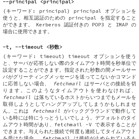
--principal <principal>
(キーワード: principal) principal オプションを
使うと、相互認証のための principal を指定すること
ができます。 Kerberos 認証付きの POP3 と IMAP の
場合に使用できます。
-t, --timeout <秒数>
(キーワード: timeout) timeout オプションを使う
と、サーバが応答しない際のタイムアウト時間を秒単位で
設定することができます。指定された秒数の間メールサー
バがグリーティングメッセージを送ってこないかコマンド
に応答しない場合、
fetchmail
はサーバとの接続を切
ります。このようなタイムアウトを使わなければ、
fetchmail
は落ちているホストからいつまでもメールを
取得しようとしてハングアップしてしまうかもしれませ
ん。これは
fetchmail
がバックグラウンドで動作して
いる時には特にうっとうしいでしょう。デフォルトのタイ
ムアウト時間があり、fetchmail -V で表示することが
できます。与えられた接続で何度も連続してタイムアウト
を受けた場合、 fetchmail は接続が止められているも