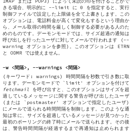
IMAP または POP3) によって未読の印を付けることがで
きる場合、明示的に --limit に 0 を指定すると、実行
制御ファイルで設定した上限値を全て上書きします。この
オプションは、電話料金が高くて変化もするという理由か
ら、メール取得の時間を厳しく制御する必要がある人のた
めのものです。デーモンモードでは、サイズ超過の通知は
呼び出しを行ったユーザに対してメールで行われます (--
warning オプションを参照)。このオプションは ETRN
と ODMR では使えません。
-w <間隔>, --warnings <間隔>
(キーワード: warnings) 時間間隔を秒数で引き数に取
ります。デーモンモードで `limit' オプションを付けて
fetchmail
を呼び出すと、このオプションはサイズを超
過しているメッセージに関する警告が呼び出したユーザ
(または `postmaster' オプションで指定したユーザ)
にメールで送られる時間間隔を制御します。このような通
知は常に、サイズを超過しているメッセージが見つかった
最初のポーリングの終了時にメールで送られます。その後
は、警告時間間隔が経過するまで再通知は止められます