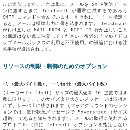
ルに追加します。これは単に、メールを SMTP受信デーモ
ンに渡すときに fetchmail が通常生成するであろう
SMTP コマンドを含んでいます。引き数に `-' を指定す
ると、メールは標準出力に書き込まれます。 fetchmail
が付け直した MAIL FROM と RCPT TO 行が正しいこと
の保証はない点に注意してください。後述の「マルチドロ
ップメールボックスの利用と不正使用」の議論における注
意事項が適用されます。
リソースの制限・制御のためのオプション
-l <最大バイト数>, --limit <最大バイト数>
(キーワード: limit) サイズの最大値を 10 進数で引き
数に取ります。このサイズより大きいメッセージは取得さ
れず、サーバ上に残されます (フォアグラウンドのセッシ
ョンでは、進行状況メッセージで "oversized (サイズ
超過)"であると知らされます)。メールの取得に使われる
プロトコル (特に fetchall オプションを指定しない