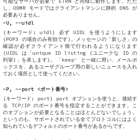
可能なサーバが必要で ETRN と同様に動作します。ただ
し、ODMR モードではクライアントマシンに静的 DNS が
必要ありません。
-U, --uidl
(キーワード: uidl) 必ず UIDL を使うようにします
(POP3 の場合のみ有効です)。メッセージの「新しさ」の
確認が必ずクライアント側で行われるようになります
(UIDL は「unique ID listing (ユニークな ID の
列挙)」を表します)。 `keep' と一緒に用い、メールボ
ックスを、あるユーザグループ用の新しいニュースを入れ
ておく場所として使ってください。
-P, --port <ポート番号>
(キーワード: port) port オプションを使うと、接続す
る TCP/IP のポート番号を指定することができます。こ
のオプションが必要となることはほとんどないでしょう。
というのも、サポートされている全てプロトコルにはよく
知られているデフォルトのポート番号があるからです。