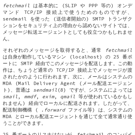
fetchmail
は基本的に (SLIP や PPP 等の) オンデ
マンド TCP/IP 接続上で使うためのものですが、
sendmail を使った (送信者開始の) SMTP トランザク
ションをセキュリティ上の理由から認めないサイトでは、
メッセージ転送エージェントとしても役立つかもしれませ
ん。
それぞれのメッセージを取得すると、通常
fetchmail
は自身が動作しているマシン (localhost) の 25 番ポ
ートに SMTP 経由でこのメッセージを配送します。この動
作は、ちょうど通常の TCP/IP 接続上でメッセージが渡
されたかのように行われます。次に、メールはシステムの
MDA (Mail Delivery Agent (メール配送エージェン
ト)、普通は
sendmail
(8) ですが、システムによっては
smail
,
mmdf
,
exim
,
qmail
等が使われているかもし
れません) 経由でローカルに配送されます。したがって、
配送制御機構 (
.forward
ファイル等) は、システムの
MDA とローカル配送エージェントを通じて全て通常通り使
うことができます。
25 番ポートのリスナはないが、fetchmail のコンパイ