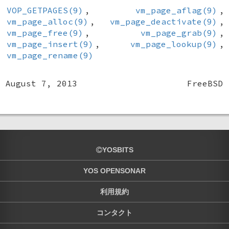
VOP_GETPAGES(9)
,
vm_page_aflag(9)
,
vm_page_alloc(9)
,
vm_page_deactivate(9)
,
vm_page_free(9)
,
vm_page_grab(9)
,
vm_page_insert(9)
,
vm_page_lookup(9)
,
vm_page_rename(9)
August 7, 2013
FreeBSD
YOSBITS
YOS OPENSONAR
利用規約
コンタクト