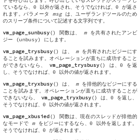
ているなら、0 以外が返され、そうでなければ、0 が返さ
れます。パラメータ
msg
は、ユーザランドツールのため
のスリープ条件について記述する文字列です。
vm_page_sunbusy
() 関数は、
m
を共有されたアンビ
ジー (unbusy) にします。
vm_page_trysbusy
() は、
m
を共有されたビジーにす
ることを試みます。オペレーションが直ちに成功すること
ができないなら、
vm_page_trysbusy
() は、0 を返
し、そうでなければ、0 以外の値が返されます。
vm_page_tryxbusy
() は、
m
を排他的なビジーにする
ことを試みます。オペレーションが直ちに成功することが
できないなら、
vm_page_tryxbusy
() は、0 を返し、
そうでなければ、0 以外の値が返されます。
vm_page_xbusied
() 関数は、現在のスレッドが排他的
なモードで
m
をビジーにするなら、0 以外を返します。
そうでなければ、0 が返されます。