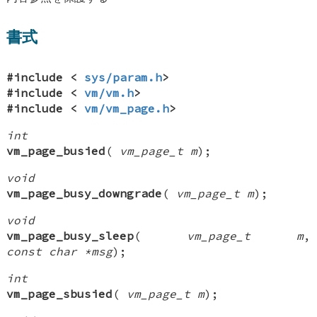
書式
#include <
sys/param.h
>
#include <
vm/vm.h
>
#include <
vm/vm_page.h
>
int
vm_page_busied
(
vm_page_t m
);
void
vm_page_busy_downgrade
(
vm_page_t m
);
void
vm_page_busy_sleep
(
vm_page_t m
,
const char *msg
);
int
vm_page_sbusied
(
vm_page_t m
);