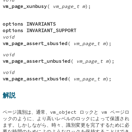
vm_page_xunbusy
(
vm_page_t m
);
options INVARIANTS
options INVARIANT_SUPPORT
void
vm_page_assert_sbusied
(
vm_page_t m
);
void
vm_page_assert_unbusied
(
vm_page_t m
);
void
vm_page_assert_xbusied
(
vm_page_t m
);
解説
ページ識別は、通常、vm_object ロックと vm ページロ
ックのように、より高いレベルのロックによって保護され
ます。しかしながら、時々、識別変更を完了するために必
要な時間のためによのようなロックを保持することはでき