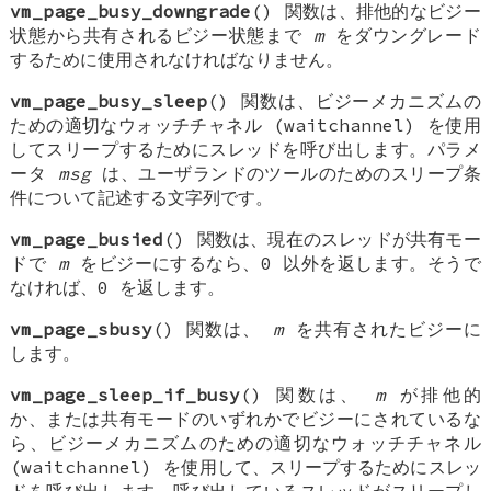
vm_page_busy_downgrade
() 関数は、排他的なビジー
状態から共有されるビジー状態まで
m
をダウングレード
するために使用されなければなりません。
vm_page_busy_sleep
() 関数は、ビジーメカニズムの
ための適切なウォッチチャネル (waitchannel) を使用
してスリープするためにスレッドを呼び出します。パラメ
ータ
msg
は、ユーザランドのツールのためのスリープ条
件について記述する文字列です。
vm_page_busied
() 関数は、現在のスレッドが共有モー
ドで
m
をビジーにするなら、0 以外を返します。そうで
なければ、0 を返します。
vm_page_sbusy
() 関数は、
m
を共有されたビジーに
します。
vm_page_sleep_if_busy
() 関数は、
m
が排他的
か、または共有モードのいずれかでビジーにされているな
ら、ビジーメカニズムのための適切なウォッチチャネル
(waitchannel) を使用して、スリープするためにスレッ
ドを呼び出します。呼び出しているスレッドがスリープし