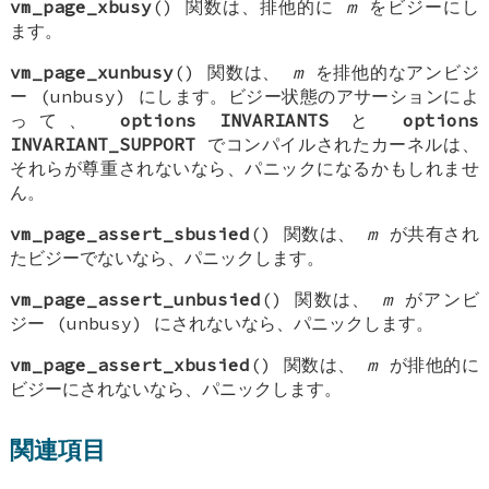
vm_page_xbusy
() 関数は、排他的に
m
をビジーにし
ます。
vm_page_xunbusy
() 関数は、
m
を排他的なアンビジ
ー (unbusy) にします。ビジー状態のアサーションによ
って、
options INVARIANTS
と
options
INVARIANT_SUPPORT
でコンパイルされたカーネルは、
それらが尊重されないなら、パニックになるかもしれませ
ん。
vm_page_assert_sbusied
() 関数は、
m
が共有され
たビジーでないなら、パニックします。
vm_page_assert_unbusied
() 関数は、
m
がアンビ
ジー (unbusy) にされないなら、パニックします。
vm_page_assert_xbusied
() 関数は、
m
が排他的に
ビジーにされないなら、パニックします。
関連項目