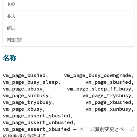
名称
書式
解説
関連項目
名称
vm_page_busied
,
vm_page_busy_downgrade
,
vm_page_busy_sleep
,
vm_page_sbusied
,
vm_page_sbusy
,
vm_page_sleep_if_busy
,
vm_page_sunbusy
,
vm_page_trysbusy
,
vm_page_tryxbusy
,
vm_page_xbusied
,
vm_page_xbusy
,
vm_page_xunbusy
,
vm_page_assert_sbusied
,
vm_page_assert_unbusied
,
vm_page_assert_xbusied
—
ページ識別変更とページ
内容参照を保護する