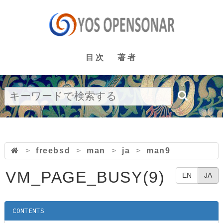
目次
著者
>
freebsd
>
man
>
ja
>
man9
VM_PAGE_BUSY(9)
EN
JA
CONTENTS