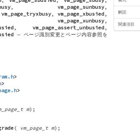
busy
,
vm_page_sunbusy
,
解説
,
vm_page_tryxbusy
,
vm_page_xbusied
,
,
vm_page_xunbusy
,
関連項目
usied
,
vm_page_assert_unbusied
,
usied
—
ページ識別変更とページ内容参照を
ram.h
>
h
>
page.h
>
m_page_t m
);
grade
(
vm_page_t m
);