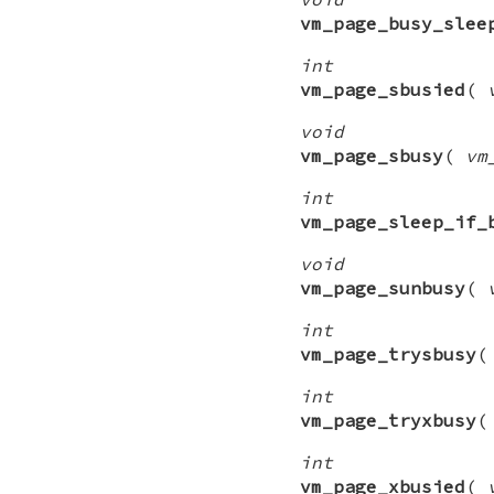
vm_page_busy_slee
int
vm_page_sbusied
(
void
vm_page_sbusy
(
vm
int
vm_page_sleep_if_
void
vm_page_sunbusy
(
int
vm_page_trysbusy
int
vm_page_tryxbusy
int
vm_page_xbusied
(