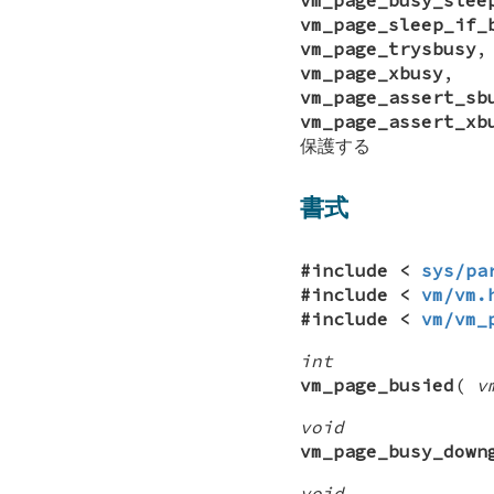
vm_page_sleep_if_
vm_page_trysbusy
vm_page_xbusy
vm_page_assert_sb
vm_page_assert_xb
保護する
書式
#include <
sys/pa
#include <
vm/vm.
#include <
vm/vm_
int
vm_page_busied
(
v
void
vm_page_busy_down
void