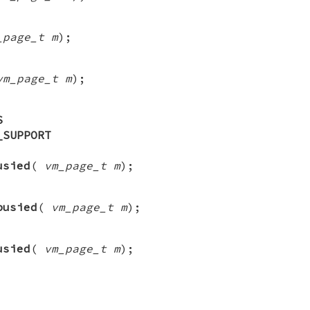
_page_t m
);
vm_page_t m
);
S
_SUPPORT
usied
(
vm_page_t m
);
busied
(
vm_page_t m
);
usied
(
vm_page_t m
);