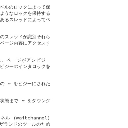
いレベルのロックによって保
ようなロックを保持する
あるスレッドによってペ
のスレッドが識別それら
ページ内容にアクセスす
せん。ページがアンビジー
際のビジーのインタロックを
かの
m
をビジーにされた
ー状態まで
m
をダウング
(waitchannel)
ザランドのツールのため