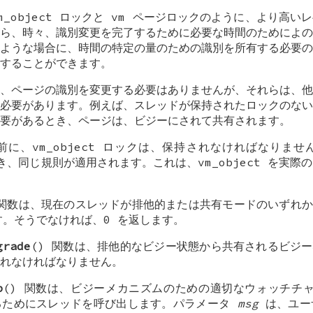
_object ロックと vm ページロックのように、より高
ら、時々、識別変更を完了するために必要な時間のためによの
ような場合に、時間の特定の量のための識別を所有する必要の
することができます。
、ページの識別を変更する必要はありませんが、それらは、他
必要があります。例えば、スレッドが保持されたロックのない
要があるとき、ページは、ビジーにされて共有されます。
に、vm_object ロックは、保持されなければなりま
るとき、同じ規則が適用されます。これは、vm_object を実
 関数は、現在のスレッドが排他的または共有モードのいずれ
す。そうでなければ、0 を返します。
grade
() 関数は、排他的なビジー状態から共有されるビジ
れなければなりません。
p
() 関数は、ビジーメカニズムのための適切なウォッチチャネル 
るためにスレッドを呼び出します。パラメータ
msg
は、ユー