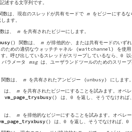
記述する文字列です。
 関数は、現在のスレッドが共有モードで
m
をビジーにするな
返します。
関数は、
m
を共有されたビジーにします。
busy
() 関数は、
m
が排他的か、または共有モードのいずれ
ための適切なウォッチチャネル (waitchannel) を
す。呼び出しているスレッドがスリープしているなら、0 以
す。パラメータ
msg
は、ユーザランドツールのためのスリープ
) 関数は、
m
を共有されたアンビジー (unbusy) にします
) は、
m
を共有されたビジーにすることを試みます。オペレ
、
vm_page_trysbusy
() は、0 を返し、そうでなければ
) は、
m
を排他的なビジーにすることを試みます。オペレー
vm_page_tryxbusy
() は、0 を返し、そうでなければ、0