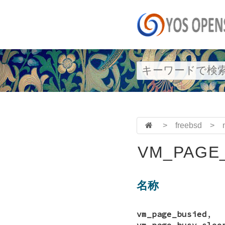
>
freebsd
>
VM_PAGE_
名称
vm_page_busied
vm_page_busy_slee