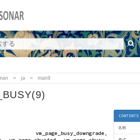
man
>
ja
>
man9
BUSY(9)
CONTENTS
名称
,
vm_page_busy_downgrade
,
p
,
vm_page_sbusied
,
vm_page_sbusy
,
書式