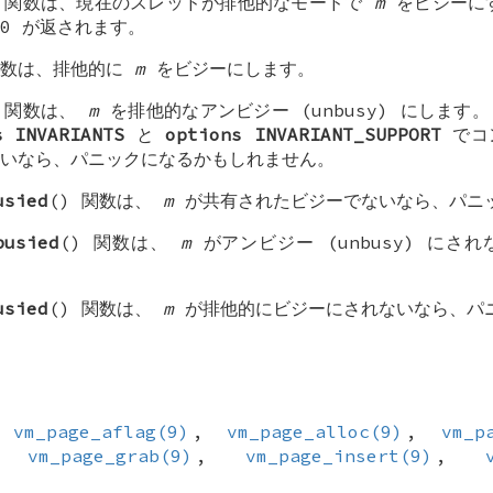
) 関数は、現在のスレッドが排他的なモードで
m
をビジーにす
0 が返されます。
関数は、排他的に
m
をビジーにします。
) 関数は、
m
を排他的なアンビジー (unbusy) にします
s INVARIANTS
と
options INVARIANT_SUPPORT
でコ
いなら、パニックになるかもしれません。
usied
() 関数は、
m
が共有されたビジーでないなら、パニ
busied
() 関数は、
m
がアンビジー (unbusy) にさ
usied
() 関数は、
m
が排他的にビジーにされないなら、パ
,
vm_page_aflag(9)
,
vm_page_alloc(9)
,
vm_p
,
vm_page_grab(9)
,
vm_page_insert(9)
,