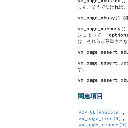
vm_page_xbusied
(
ます。そうでなければ、
vm_page_xbusy
() 
vm_page_xunbusy
(
ンによって、
option
は、それらが尊重されな
vm_page_assert_sb
vm_page_assert_un
す。
vm_page_assert_xb
関連項目
VOP_GETPAGES(9)
vm_page_free(9)
vm_page_rename(9)