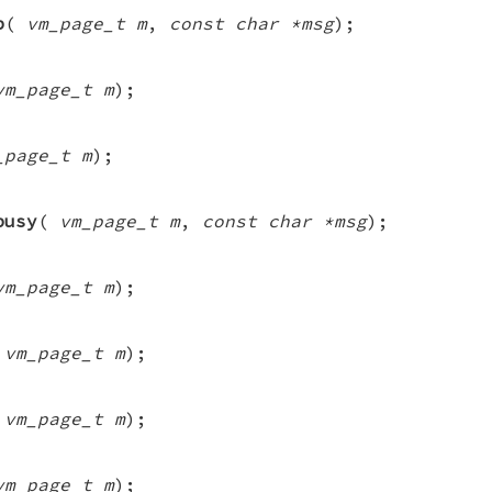
p
(
vm_page_t m
,
const char *msg
);
vm_page_t m
);
_page_t m
);
busy
(
vm_page_t m
,
const char *msg
);
vm_page_t m
);
(
vm_page_t m
);
(
vm_page_t m
);
vm_page_t m
);