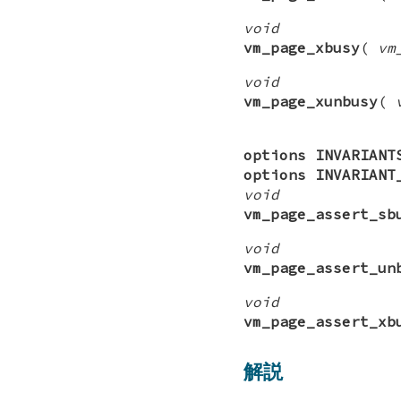
void
vm_page_xbusy
(
vm
void
vm_page_xunbusy
(
options INVARIANT
options INVARIANT
void
vm_page_assert_sb
void
vm_page_assert_un
void
vm_page_assert_xb
解説