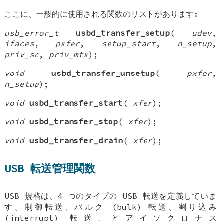
ここに、一般的に使用される関数のリストがあります:
usb_error_t
usbd_transfer_setup
(
udev
,
ifaces
,
pxfer
,
setup_start
,
n_setup
,
priv_sc
,
priv_mtx
);
void
usbd_transfer_unsetup
(
pxfer
,
n_setup
);
void
usbd_transfer_start
(
xfer
);
void
usbd_transfer_stop
(
xfer
);
void
usbd_transfer_drain
(
xfer
);
USB 転送管理関数
USB 規格は、4 つのタイプの USB 転送を定義していま
す。制御転送、バルク (bulk) 転送、割り込み
(interrupt) 転送、とアイソクロナス