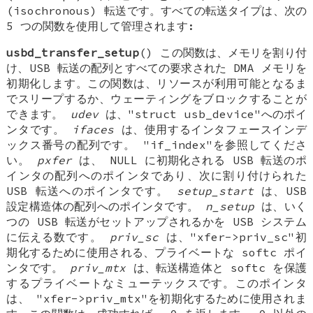
(isochronous) 転送です。すべての転送タイプは、次の
5 つの関数を使用して管理されます:
usbd_transfer_setup
() この関数は、メモリを割り付
け、USB 転送の配列とすべての要求された DMA メモリを
初期化します。この関数は、リソースが利用可能となるま
でスリープするか、ウェーティングをブロックすることが
できます。
udev
は、"struct usb_device"へのポイ
ンタです。
ifaces
は、使用するインタフェースインデ
ックス番号の配列です。 "if_index"を参照してくださ
い。
pxfer
は、 NULL に初期化される USB 転送のポ
インタの配列へのポインタであり、次に割り付けられた
USB 転送へのポインタです。
setup_start
は、USB
設定構造体の配列へのポインタです。
n_setup
は、いく
つの USB 転送がセットアップされるかを USB システム
に伝える数です。
priv_sc
は、"xfer->priv_sc"初
期化するために使用される、プライベートな softc ポイ
ンタです。
priv_mtx
は、転送構造体と softc を保護
するプライベートなミューテックスです。このポインタ
は、 "xfer->priv_mtx"を初期化するために使用されま