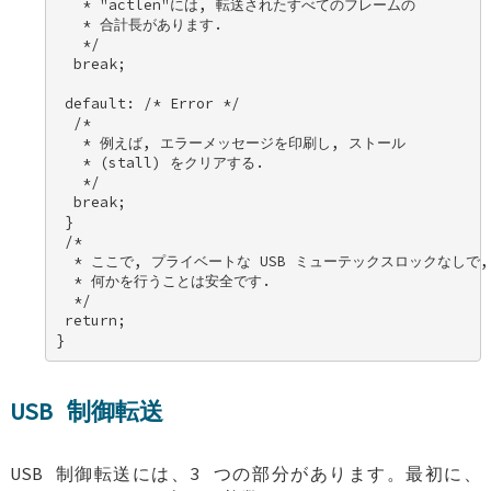
   * "actlen"には, 転送されたすべてのフレームの 

   * 合計長があります. 

   */ 

  break; 

 default: /* Error */ 

  /* 

   * 例えば, エラーメッセージを印刷し, ストール 

   * (stall) をクリアする. 

   */ 

  break; 

 } 

 /* 

  * ここで, プライベートな USB ミューテックスロックなしで, 
  * 何かを行うことは安全です. 

  */ 

 return; 

}
USB 制御転送
USB 制御転送には、3 つの部分があります。最初に、