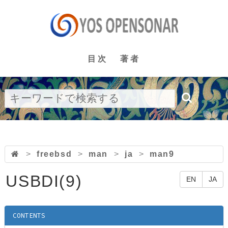
目次
著者
>
freebsd
>
man
>
ja
>
man9
USBDI(9)
EN
JA
CONTENTS