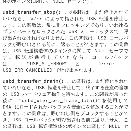
体のポインタに関して NULL セーフです。
usbd_transfer_stop
() この関数は、まだ停止されて
いいなら、
xfer
によって指された USB 転送を停止し
ます。この関数は、常に非ブロッキングであり、いわゆる
プライベートなロックされた USB ミューテックスで、呼
び出されなければなりません。この関数は、USB コールバ
ックが呼び出される前に、返ることができます。この関数
は、USB 転送構造体のポインタに関して NULL セーフで
す。転送が進行していたなら、コールバック
は、"USB_ST_ERROR"と "error =
USB_ERR_CANCELLED"で呼び出されます。
usbd_transfer_drain
() この関数は、まだ停止されれ
ていないなら、USB 転送を停止して、終了する任意の追加
の USB ハードウェア操作を待ちます。この関数が戻った
後に、"usbd_xfer_set_frame_data()"を使用して
DMA にロードされたバッファを安全にを解放することがで
きます。この関数は、呼び出し側をブロックすることがで
き、USB コールバックが呼び出される前に返りません。こ
の関数は、USB 転送構造体のポインタに関して NULL セ