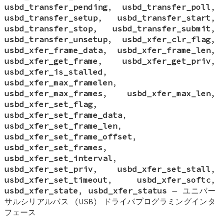
usbd_transfer_pending
,
usbd_transfer_poll
,
usbd_transfer_setup
,
usbd_transfer_start
,
usbd_transfer_stop
,
usbd_transfer_submit
,
usbd_transfer_unsetup
,
usbd_xfer_clr_flag
,
usbd_xfer_frame_data
,
usbd_xfer_frame_len
,
usbd_xfer_get_frame
,
usbd_xfer_get_priv
,
usbd_xfer_is_stalled
,
usbd_xfer_max_framelen
,
usbd_xfer_max_frames
,
usbd_xfer_max_len
,
usbd_xfer_set_flag
,
usbd_xfer_set_frame_data
,
usbd_xfer_set_frame_len
,
usbd_xfer_set_frame_offset
,
usbd_xfer_set_frames
,
usbd_xfer_set_interval
,
usbd_xfer_set_priv
,
usbd_xfer_set_stall
,
usbd_xfer_set_timeout
,
usbd_xfer_softc
,
usbd_xfer_state
,
usbd_xfer_status
—
ユニバー
サルシリアルバス (USB) ドライバプログラミングインタ
フェース