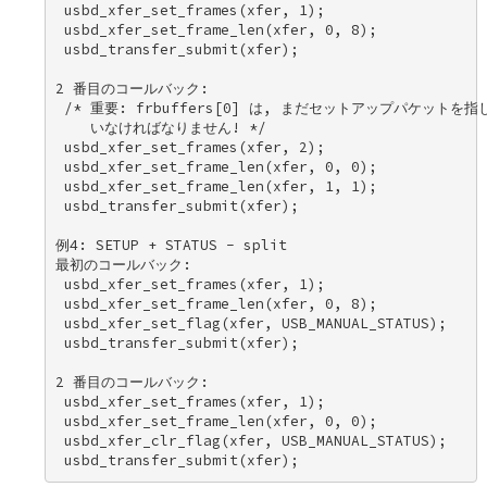
 usbd_xfer_set_frames(xfer, 1); 

 usbd_xfer_set_frame_len(xfer, 0, 8); 

 usbd_transfer_submit(xfer); 

2 番目のコールバック: 

 /* 重要: frbuffers[0] は, まだセットアップパケットを指し
    いなければなりません! */ 

 usbd_xfer_set_frames(xfer, 2); 

 usbd_xfer_set_frame_len(xfer, 0, 0); 

 usbd_xfer_set_frame_len(xfer, 1, 1); 

 usbd_transfer_submit(xfer); 

例4: SETUP + STATUS - split 

最初のコールバック: 

 usbd_xfer_set_frames(xfer, 1); 

 usbd_xfer_set_frame_len(xfer, 0, 8); 

 usbd_xfer_set_flag(xfer, USB_MANUAL_STATUS); 

 usbd_transfer_submit(xfer); 

2 番目のコールバック: 

 usbd_xfer_set_frames(xfer, 1); 

 usbd_xfer_set_frame_len(xfer, 0, 0); 

 usbd_xfer_clr_flag(xfer, USB_MANUAL_STATUS); 
