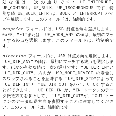
効な値は、次の通りです: UE_INTERRUPT,
UE_CONTROL, UE_BULK, UE_ISOCHRONOUS です。特
別な値 UE_BULK_INTR は、BULK と INTERRUPT パイ
プを選択します。このフィールドは、強制的です。
endpoint
フィールドは、USB 終点番号を選択します。
0xFF、"-1"または "UE_ADDR_ANY"の値は、最初のマッ
チする終点を選択します。このフィールドは、強制的で
す。
direction
フィールドは、USB 終点方向を選択します。
"UE_DIR_ANY"の値は、最初にマッチする終点を選択しま
す。ほかの有効な値は、次の通りです: "UE_DIR_IN"と
"UE_DIR_OUT"。方向が USB_MODE_DEVICE の場合に
スワップされることを意味する "UE_DIR_SID"によって
"UE_DIR_IN"と "UE_DIR_OUT"をバイナリ OR するこ
とができます。 "UE_DIR_IN"が、"IN"トークンのデー
タ転送方向を参照して、 "UE_DIR_OUT"が、"OUT"トー
クンのデータ転送方向を参照することに注意してくださ
い。このフィールドは、強制的です。