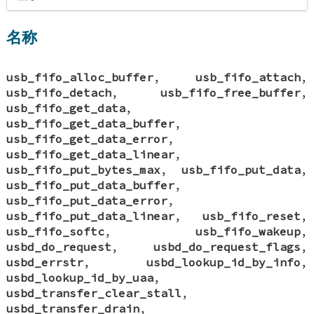
名称
usb_fifo_alloc_buffer
,
usb_fifo_attach
,
usb_fifo_detach
,
usb_fifo_free_buffer
,
usb_fifo_get_data
,
usb_fifo_get_data_buffer
,
usb_fifo_get_data_error
,
usb_fifo_get_data_linear
,
usb_fifo_put_bytes_max
,
usb_fifo_put_data
,
usb_fifo_put_data_buffer
,
usb_fifo_put_data_error
,
usb_fifo_put_data_linear
,
usb_fifo_reset
,
usb_fifo_softc
,
usb_fifo_wakeup
,
usbd_do_request
,
usbd_do_request_flags
,
usbd_errstr
,
usbd_lookup_id_by_info
,
usbd_lookup_id_by_uaa
,
usbd_transfer_clear_stall
,
usbd_transfer_drain
,