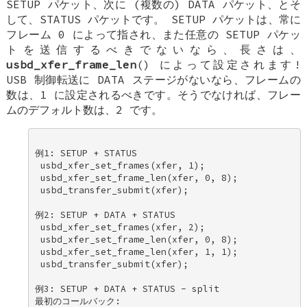
SETUP パケット、次に (複数の) DATA パケット、とそ
して、STATUS パケットです。 SETUP パケットは、常に
フレーム 0 によって指され、また任意の SETUP パケッ
トを送信するべきでないなら、長さは、
usbd_xfer_frame_len
() によって設定されます!
USB 制御転送に DATA ステージがないなら、フレームの
数は、1 に設定されるべきです。そうでなければ、フレー
ムのデフォルト数は、2 です。
例1: SETUP + STATUS 

 usbd_xfer_set_frames(xfer, 1); 

 usbd_xfer_set_frame_len(xfer, 0, 8); 

 usbd_transfer_submit(xfer); 

例2: SETUP + DATA + STATUS 

 usbd_xfer_set_frames(xfer, 2); 

 usbd_xfer_set_frame_len(xfer, 0, 8); 

 usbd_xfer_set_frame_len(xfer, 1, 1); 

 usbd_transfer_submit(xfer); 

例3: SETUP + DATA + STATUS - split 

最初のコールバック: 
