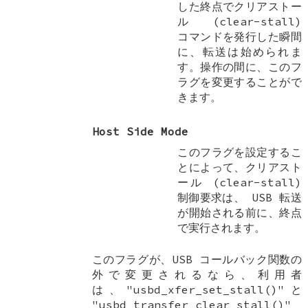
した終点でクリアストー
ル (clear-stall)
コマンドを発行した瞬間
に、転送は始められま
す。操作の間に、このフ
ラグを変更することがで
きます。
Host Side Mode
このフラグを設定するこ
とによって、クリアスト
ール (clear-stall)
制御要求は、 USB 転送
が開始される前に、終点
で実行されます。
このフラグが、USB コールバック関数の
外で変更されるなら、利用者
は、"usbd_xfer_set_stall()"と
"usbd_transfer_clear_stall()"