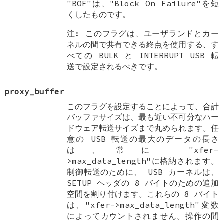
"BOF"は、"Block On Failure"を短
くしたものです。
注: このフラグは、ユーザランドとカー
ネルの間で共有できる終点を使用する、す
べての BULK と INTERRUPT USB 転
送で設定されるべきです。
proxy_buffer
このフラグを設定することによって、合計
バッファサイズは、最も近い不可分なハー
ドウェア転送サイズまで丸められます。任
意の USB 転送の最大のデータの長さ
は、常に "xfer-
>max_data_length"に格納されます。
制御転送のために、 USB カーネルは、
SETUP ヘッダの 8 バイトのための追加
空間を割り付けます。これらの 8 バイト
は、"xfer->max_data_length"変数
によってカウントされません。操作の間