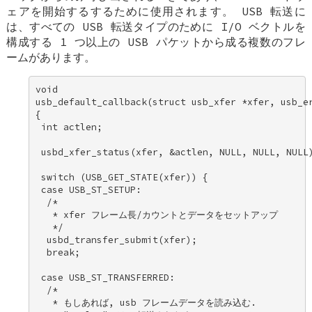
ェアを開始するするために使用されます。 USB 転送に
は、すべての USB 転送タイプのために I/O ベクトルを
構成する 1 つ以上の USB パケットから成る複数のフレ
ームがあります。
void 

usb_default_callback(struct usb_xfer *xfer, usb_er
{ 

 int actlen; 

 usbd_xfer_status(xfer, &actlen, NULL, NULL, NULL)
 switch (USB_GET_STATE(xfer)) { 

 case USB_ST_SETUP: 

  /* 

   * xfer フレーム長/カウントとデータをセットアップ 

   */ 

  usbd_transfer_submit(xfer); 

  break; 

 case USB_ST_TRANSFERRED: 

  /* 

   * もしあれば, usb フレームデータを読み込む. 
