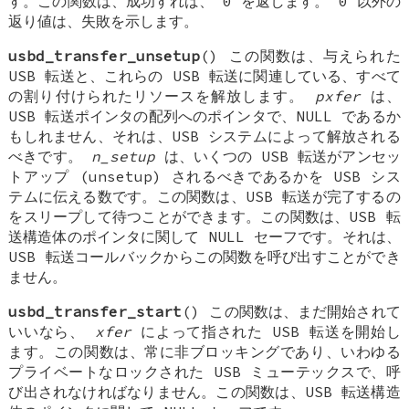
す。この関数は、成功すれば、 0 を返します。 0 以外の
返り値は、失敗を示します。
usbd_transfer_unsetup
() この関数は、与えられた
USB 転送と、これらの USB 転送に関連している、すべて
の割り付けられたリソースを解放します。
pxfer
は、
USB 転送ポインタの配列へのポインタで、NULL であるか
もしれません、それは、USB システムによって解放される
べきです。
n_setup
は、いくつの USB 転送がアンセッ
トアップ (unsetup) されるべきであるかを USB シス
テムに伝える数です。この関数は、USB 転送が完了するの
をスリープして待つことができます。この関数は、USB 転
送構造体のポインタに関して NULL セーフです。それは、
USB 転送コールバックからこの関数を呼び出すことができ
ません。
usbd_transfer_start
() この関数は、まだ開始されて
いいなら、
xfer
によって指された USB 転送を開始し
ます。この関数は、常に非ブロッキングであり、いわゆる
プライベートなロックされた USB ミューテックスで、呼
び出されなければなりません。この関数は、USB 転送構造