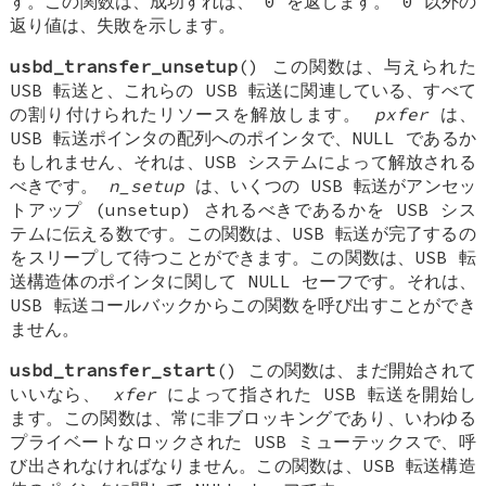
す。この関数は、成功すれば、 0 を返します。 0 以外の
返り値は、失敗を示します。
usbd_transfer_unsetup
() この関数は、与えられた
USB 転送と、これらの USB 転送に関連している、すべて
の割り付けられたリソースを解放します。
pxfer
は、
USB 転送ポインタの配列へのポインタで、NULL であるか
もしれません、それは、USB システムによって解放される
べきです。
n_setup
は、いくつの USB 転送がアンセッ
トアップ (unsetup) されるべきであるかを USB シス
テムに伝える数です。この関数は、USB 転送が完了するの
をスリープして待つことができます。この関数は、USB 転
送構造体のポインタに関して NULL セーフです。それは、
USB 転送コールバックからこの関数を呼び出すことができ
ません。
usbd_transfer_start
() この関数は、まだ開始されて
いいなら、
xfer
によって指された USB 転送を開始し
ます。この関数は、常に非ブロッキングであり、いわゆる
プライベートなロックされた USB ミューテックスで、呼
び出されなければなりません。この関数は、USB 転送構造