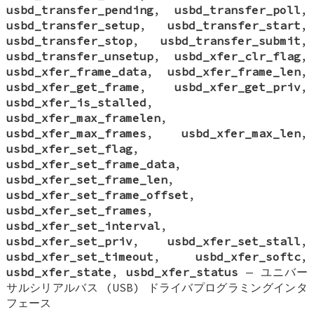
usbd_transfer_pending
,
usbd_transfer_poll
,
usbd_transfer_setup
,
usbd_transfer_start
,
usbd_transfer_stop
,
usbd_transfer_submit
,
usbd_transfer_unsetup
,
usbd_xfer_clr_flag
,
usbd_xfer_frame_data
,
usbd_xfer_frame_len
,
usbd_xfer_get_frame
,
usbd_xfer_get_priv
,
usbd_xfer_is_stalled
,
usbd_xfer_max_framelen
,
usbd_xfer_max_frames
,
usbd_xfer_max_len
,
usbd_xfer_set_flag
,
usbd_xfer_set_frame_data
,
usbd_xfer_set_frame_len
,
usbd_xfer_set_frame_offset
,
usbd_xfer_set_frames
,
usbd_xfer_set_interval
,
usbd_xfer_set_priv
,
usbd_xfer_set_stall
,
usbd_xfer_set_timeout
,
usbd_xfer_softc
,
usbd_xfer_state
,
usbd_xfer_status
—
ユニバー
サルシリアルバス (USB) ドライバプログラミングインタ
フェース