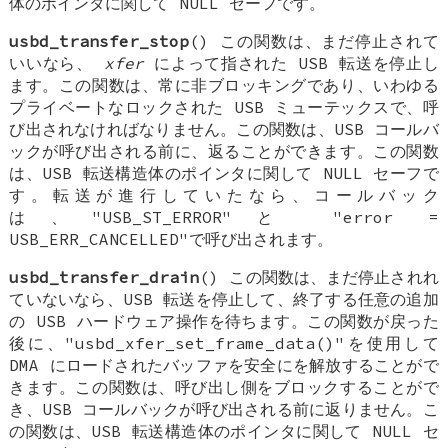
体のポインタに関して NULL セーフです。
usbd_transfer_stop
() この関数は、まだ停止されて
いいなら、
xfer
によって指された USB 転送を停止し
ます。この関数は、常に非ブロッキングであり、いわゆる
プライベートなロックされた USB ミューテックスで、呼
び出されなければなりません。この関数は、USB コールバ
ックが呼び出される前に、返ることができます。この関数
は、USB 転送構造体のポインタに関して NULL セーフで
す。転送が進行していたなら、コールバック
は、"USB_ST_ERROR"と "error =
USB_ERR_CANCELLED"で呼び出されます。
usbd_transfer_drain
() この関数は、まだ停止されれ
ていないなら、USB 転送を停止して、終了する任意の追加
の USB ハードウェア操作を待ちます。この関数が戻った
後に、"usbd_xfer_set_frame_data()"を使用して
DMA にロードされたバッファを安全にを解放することがで
きます。この関数は、呼び出し側をブロックすることがで
き、USB コールバックが呼び出される前に返りません。こ
の関数は、USB 転送構造体のポインタに関して NULL セ