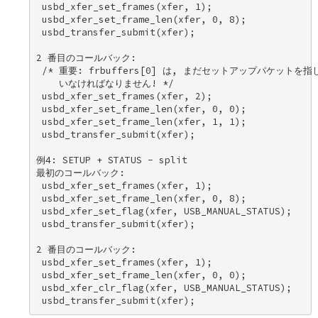
 usbd_xfer_set_frames(xfer, 1); 

 usbd_xfer_set_frame_len(xfer, 0, 8); 

 usbd_transfer_submit(xfer); 

2 番目のコールバック: 

 /* 重要: frbuffers[0] は, まだセットアップパケットを指し
    いなければなりません! */ 

 usbd_xfer_set_frames(xfer, 2); 

 usbd_xfer_set_frame_len(xfer, 0, 0); 

 usbd_xfer_set_frame_len(xfer, 1, 1); 

 usbd_transfer_submit(xfer); 

例4: SETUP + STATUS - split 

最初のコールバック: 

 usbd_xfer_set_frames(xfer, 1); 

 usbd_xfer_set_frame_len(xfer, 0, 8); 

 usbd_xfer_set_flag(xfer, USB_MANUAL_STATUS); 

 usbd_transfer_submit(xfer); 

2 番目のコールバック: 

 usbd_xfer_set_frames(xfer, 1); 

 usbd_xfer_set_frame_len(xfer, 0, 0); 

 usbd_xfer_clr_flag(xfer, USB_MANUAL_STATUS); 
