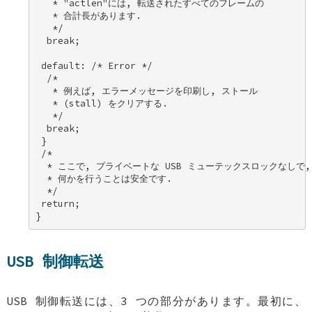
   * "actlen"には, 転送されたすべてのフレームの 

   * 合計長があります. 

   */ 

  break; 

 default: /* Error */ 

  /* 

   * 例えば, エラーメッセージを印刷し, ストール 

   * (stall) をクリアする. 

   */ 

  break; 

 } 

 /* 

  * ここで, プライベートな USB ミューテックスロックなしで, 
  * 何かを行うことは安全です. 

  */ 

 return; 

}
USB 制御転送
USB 制御転送には、3 つの部分があります。最初に、