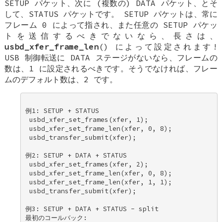
SETUP パケット、次に (複数の) DATA パケット、とそ
して、STATUS パケットです。 SETUP パケットは、常に
フレーム 0 によって指され、また任意の SETUP パケッ
トを送信するべきでないなら、長さは、
usbd_xfer_frame_len
() によって設定されます!
USB 制御転送に DATA ステージがないなら、フレームの
数は、1 に設定されるべきです。そうでなければ、フレー
ムのデフォルト数は、2 です。
例1: SETUP + STATUS 

 usbd_xfer_set_frames(xfer, 1); 

 usbd_xfer_set_frame_len(xfer, 0, 8); 

 usbd_transfer_submit(xfer); 

例2: SETUP + DATA + STATUS 

 usbd_xfer_set_frames(xfer, 2); 

 usbd_xfer_set_frame_len(xfer, 0, 8); 

 usbd_xfer_set_frame_len(xfer, 1, 1); 

 usbd_transfer_submit(xfer); 

例3: SETUP + DATA + STATUS - split 

最初のコールバック: 
