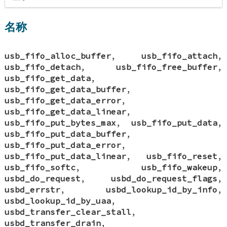
名称
usb_fifo_alloc_buffer
,
usb_fifo_attach
,
usb_fifo_detach
,
usb_fifo_free_buffer
,
usb_fifo_get_data
,
usb_fifo_get_data_buffer
,
usb_fifo_get_data_error
,
usb_fifo_get_data_linear
,
usb_fifo_put_bytes_max
,
usb_fifo_put_data
,
usb_fifo_put_data_buffer
,
usb_fifo_put_data_error
,
usb_fifo_put_data_linear
,
usb_fifo_reset
,
usb_fifo_softc
,
usb_fifo_wakeup
,
usbd_do_request
,
usbd_do_request_flags
,
usbd_errstr
,
usbd_lookup_id_by_info
,
usbd_lookup_id_by_uaa
,
usbd_transfer_clear_stall
,
usbd_transfer_drain
,