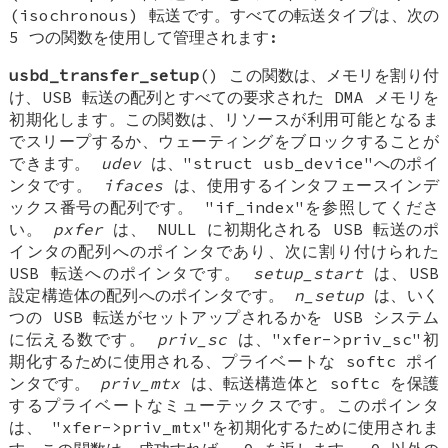
(isochronous) 転送です。すべての転送タイプは、次の
5 つの関数を使用して管理されます:
usbd_transfer_setup
() この関数は、メモリを割り付
け、USB 転送の配列とすべての要求された DMA メモリを
初期化します。この関数は、リソースが利用可能となるま
でスリープするか、ウェーティングをブロックすることが
できます。
udev
は、"struct usb_device"へのポイ
ンタです。
ifaces
は、使用するインタフェースインデ
ックス番号の配列です。 "if_index"を参照してくださ
い。
pxfer
は、 NULL に初期化される USB 転送のポ
インタの配列へのポインタであり、次に割り付けられた
USB 転送へのポインタです。
setup_start
は、USB
設定構造体の配列へのポインタです。
n_setup
は、いく
つの USB 転送がセットアップされるかを USB システム
に伝える数です。
priv_sc
は、"xfer->priv_sc"初
期化するために使用される、プライベートな softc ポイ
ンタです。
priv_mtx
は、転送構造体と softc を保護
するプライベートなミューテックスです。このポインタ
は、 "xfer->priv_mtx"を初期化するために使用されま