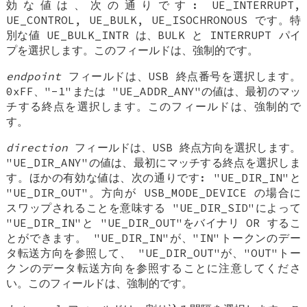
効な値は、次の通りです: UE_INTERRUPT,
UE_CONTROL, UE_BULK, UE_ISOCHRONOUS です。特
別な値 UE_BULK_INTR は、BULK と INTERRUPT パイ
プを選択します。このフィールドは、強制的です。
endpoint
フィールドは、USB 終点番号を選択します。
0xFF、"-1"または "UE_ADDR_ANY"の値は、最初のマッ
チする終点を選択します。このフィールドは、強制的で
す。
direction
フィールドは、USB 終点方向を選択します。
"UE_DIR_ANY"の値は、最初にマッチする終点を選択しま
す。ほかの有効な値は、次の通りです: "UE_DIR_IN"と
"UE_DIR_OUT"。方向が USB_MODE_DEVICE の場合に
スワップされることを意味する "UE_DIR_SID"によって
"UE_DIR_IN"と "UE_DIR_OUT"をバイナリ OR するこ
とができます。 "UE_DIR_IN"が、"IN"トークンのデー
タ転送方向を参照して、 "UE_DIR_OUT"が、"OUT"トー
クンのデータ転送方向を参照することに注意してくださ
い。このフィールドは、強制的です。