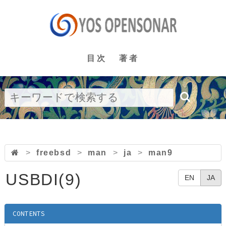
目次
著者
>
freebsd
>
man
>
ja
>
man9
USBDI(9)
EN
JA
CONTENTS