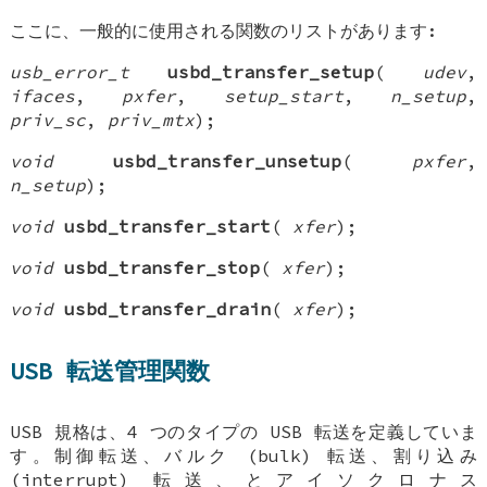
ここに、一般的に使用される関数のリストがあります:
usb_error_t
usbd_transfer_setup
(
udev
,
ifaces
,
pxfer
,
setup_start
,
n_setup
,
priv_sc
,
priv_mtx
);
void
usbd_transfer_unsetup
(
pxfer
,
n_setup
);
void
usbd_transfer_start
(
xfer
);
void
usbd_transfer_stop
(
xfer
);
void
usbd_transfer_drain
(
xfer
);
USB 転送管理関数
USB 規格は、4 つのタイプの USB 転送を定義していま
す。制御転送、バルク (bulk) 転送、割り込み
(interrupt) 転送、とアイソクロナス