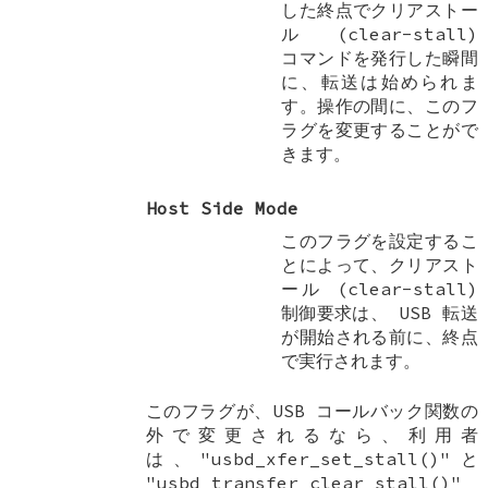
した終点でクリアストー
ル (clear-stall)
コマンドを発行した瞬間
に、転送は始められま
す。操作の間に、このフ
ラグを変更することがで
きます。
Host Side Mode
このフラグを設定するこ
とによって、クリアスト
ール (clear-stall)
制御要求は、 USB 転送
が開始される前に、終点
で実行されます。
このフラグが、USB コールバック関数の
外で変更されるなら、利用者
は、"usbd_xfer_set_stall()"と
"usbd_transfer_clear_stall()"