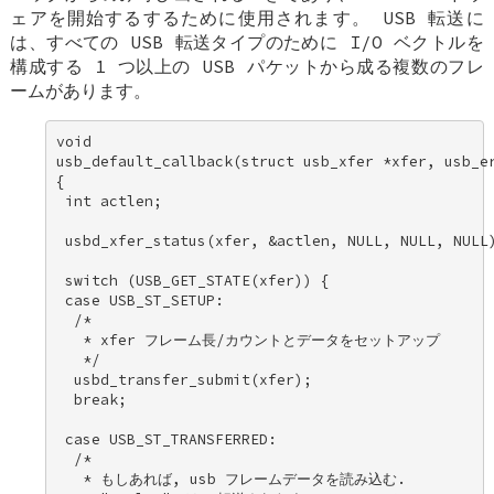
ェアを開始するするために使用されます。 USB 転送に
は、すべての USB 転送タイプのために I/O ベクトルを
構成する 1 つ以上の USB パケットから成る複数のフレ
ームがあります。
void 

usb_default_callback(struct usb_xfer *xfer, usb_er
{ 

 int actlen; 

 usbd_xfer_status(xfer, &actlen, NULL, NULL, NULL)
 switch (USB_GET_STATE(xfer)) { 

 case USB_ST_SETUP: 

  /* 

   * xfer フレーム長/カウントとデータをセットアップ 

   */ 

  usbd_transfer_submit(xfer); 

  break; 

 case USB_ST_TRANSFERRED: 

  /* 

   * もしあれば, usb フレームデータを読み込む. 
