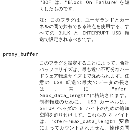
"BOF"は、"Block On Failure"を短
くしたものです。
注: このフラグは、ユーザランドとカー
ネルの間で共有できる終点を使用する、す
べての BULK と INTERRUPT USB 転
送で設定されるべきです。
proxy_buffer
このフラグを設定することによって、合計
バッファサイズは、最も近い不可分なハー
ドウェア転送サイズまで丸められます。任
意の USB 転送の最大のデータの長さ
は、常に "xfer-
>max_data_length"に格納されます。
制御転送のために、 USB カーネルは、
SETUP ヘッダの 8 バイトのための追加
空間を割り付けます。これらの 8 バイト
は、"xfer->max_data_length"変数
によってカウントされません。操作の間