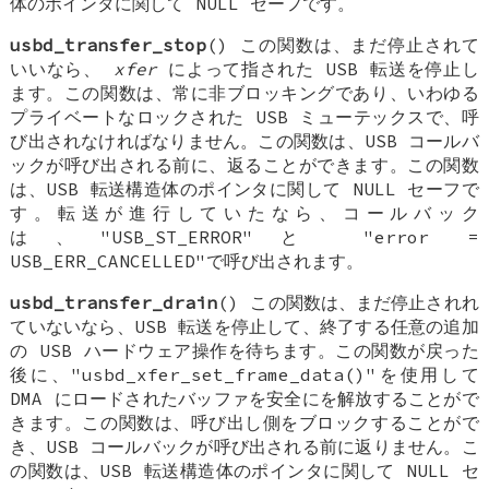
体のポインタに関して NULL セーフです。
usbd_transfer_stop
() この関数は、まだ停止されて
いいなら、
xfer
によって指された USB 転送を停止し
ます。この関数は、常に非ブロッキングであり、いわゆる
プライベートなロックされた USB ミューテックスで、呼
び出されなければなりません。この関数は、USB コールバ
ックが呼び出される前に、返ることができます。この関数
は、USB 転送構造体のポインタに関して NULL セーフで
す。転送が進行していたなら、コールバック
は、"USB_ST_ERROR"と "error =
USB_ERR_CANCELLED"で呼び出されます。
usbd_transfer_drain
() この関数は、まだ停止されれ
ていないなら、USB 転送を停止して、終了する任意の追加
の USB ハードウェア操作を待ちます。この関数が戻った
後に、"usbd_xfer_set_frame_data()"を使用して
DMA にロードされたバッファを安全にを解放することがで
きます。この関数は、呼び出し側をブロックすることがで
き、USB コールバックが呼び出される前に返りません。こ
の関数は、USB 転送構造体のポインタに関して NULL セ