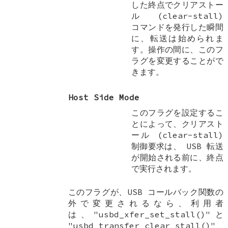
した終点でクリアストー
ル (clear-stall)
コマンドを発行した瞬間
に、転送は始められま
す。操作の間に、このフ
ラグを変更することがで
きます。
Host Side Mode
このフラグを設定するこ
とによって、クリアスト
ール (clear-stall)
制御要求は、 USB 転送
が開始される前に、終点
で実行されます。
このフラグが、USB コールバック関数の
外で変更されるなら、利用者
は、"usbd_xfer_set_stall()"と
"usbd_transfer_clear_stall()"