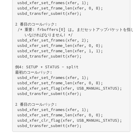
 usbd_xfer_set_frames(xfer, 1); 

 usbd_xfer_set_frame_len(xfer, 0, 8); 

 usbd_transfer_submit(xfer); 

2 番目のコールバック: 

 /* 重要: frbuffers[0] は, まだセットアップパケットを指し
    いなければなりません! */ 

 usbd_xfer_set_frames(xfer, 2); 

 usbd_xfer_set_frame_len(xfer, 0, 0); 

 usbd_xfer_set_frame_len(xfer, 1, 1); 

 usbd_transfer_submit(xfer); 

例4: SETUP + STATUS - split 

最初のコールバック: 

 usbd_xfer_set_frames(xfer, 1); 

 usbd_xfer_set_frame_len(xfer, 0, 8); 

 usbd_xfer_set_flag(xfer, USB_MANUAL_STATUS); 

 usbd_transfer_submit(xfer); 

2 番目のコールバック: 

 usbd_xfer_set_frames(xfer, 1); 

 usbd_xfer_set_frame_len(xfer, 0, 0); 

 usbd_xfer_clr_flag(xfer, USB_MANUAL_STATUS); 
