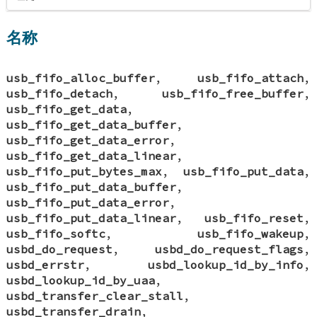
名称
usb_fifo_alloc_buffer
,
usb_fifo_attach
,
usb_fifo_detach
,
usb_fifo_free_buffer
,
usb_fifo_get_data
,
usb_fifo_get_data_buffer
,
usb_fifo_get_data_error
,
usb_fifo_get_data_linear
,
usb_fifo_put_bytes_max
,
usb_fifo_put_data
,
usb_fifo_put_data_buffer
,
usb_fifo_put_data_error
,
usb_fifo_put_data_linear
,
usb_fifo_reset
,
usb_fifo_softc
,
usb_fifo_wakeup
,
usbd_do_request
,
usbd_do_request_flags
,
usbd_errstr
,
usbd_lookup_id_by_info
,
usbd_lookup_id_by_uaa
,
usbd_transfer_clear_stall
,
usbd_transfer_drain
,