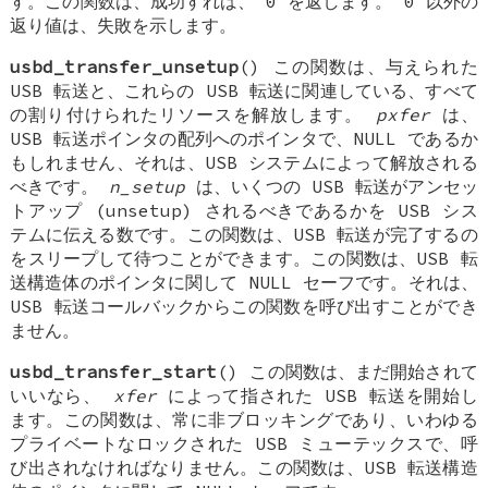
す。この関数は、成功すれば、 0 を返します。 0 以外の
返り値は、失敗を示します。
usbd_transfer_unsetup
() この関数は、与えられた
USB 転送と、これらの USB 転送に関連している、すべて
の割り付けられたリソースを解放します。
pxfer
は、
USB 転送ポインタの配列へのポインタで、NULL であるか
もしれません、それは、USB システムによって解放される
べきです。
n_setup
は、いくつの USB 転送がアンセッ
トアップ (unsetup) されるべきであるかを USB シス
テムに伝える数です。この関数は、USB 転送が完了するの
をスリープして待つことができます。この関数は、USB 転
送構造体のポインタに関して NULL セーフです。それは、
USB 転送コールバックからこの関数を呼び出すことができ
ません。
usbd_transfer_start
() この関数は、まだ開始されて
いいなら、
xfer
によって指された USB 転送を開始し
ます。この関数は、常に非ブロッキングであり、いわゆる
プライベートなロックされた USB ミューテックスで、呼
び出されなければなりません。この関数は、USB 転送構造