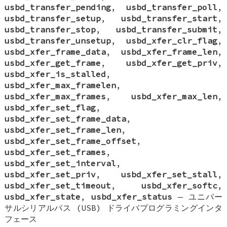
usbd_transfer_pending
,
usbd_transfer_poll
,
usbd_transfer_setup
,
usbd_transfer_start
,
usbd_transfer_stop
,
usbd_transfer_submit
,
usbd_transfer_unsetup
,
usbd_xfer_clr_flag
,
usbd_xfer_frame_data
,
usbd_xfer_frame_len
,
usbd_xfer_get_frame
,
usbd_xfer_get_priv
,
usbd_xfer_is_stalled
,
usbd_xfer_max_framelen
,
usbd_xfer_max_frames
,
usbd_xfer_max_len
,
usbd_xfer_set_flag
,
usbd_xfer_set_frame_data
,
usbd_xfer_set_frame_len
,
usbd_xfer_set_frame_offset
,
usbd_xfer_set_frames
,
usbd_xfer_set_interval
,
usbd_xfer_set_priv
,
usbd_xfer_set_stall
,
usbd_xfer_set_timeout
,
usbd_xfer_softc
,
usbd_xfer_state
,
usbd_xfer_status
—
ユニバー
サルシリアルバス (USB) ドライバプログラミングインタ
フェース