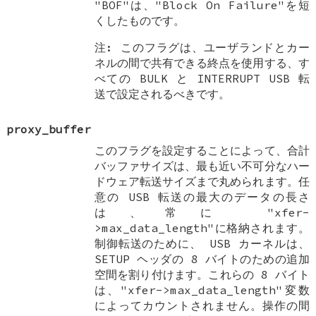
"BOF"は、"Block On Failure"を短
くしたものです。
注: このフラグは、ユーザランドとカー
ネルの間で共有できる終点を使用する、す
べての BULK と INTERRUPT USB 転
送で設定されるべきです。
proxy_buffer
このフラグを設定することによって、合計
バッファサイズは、最も近い不可分なハー
ドウェア転送サイズまで丸められます。任
意の USB 転送の最大のデータの長さ
は、常に "xfer-
>max_data_length"に格納されます。
制御転送のために、 USB カーネルは、
SETUP ヘッダの 8 バイトのための追加
空間を割り付けます。これらの 8 バイト
は、"xfer->max_data_length"変数
によってカウントされません。操作の間