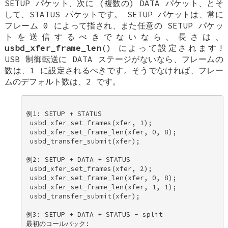
SETUP パケット、次に (複数の) DATA パケット、とそ
して、STATUS パケットです。 SETUP パケットは、常に
フレーム 0 によって指され、また任意の SETUP パケッ
トを送信するべきでないなら、長さは、
usbd_xfer_frame_len
() によって設定されます!
USB 制御転送に DATA ステージがないなら、フレームの
数は、1 に設定されるべきです。そうでなければ、フレー
ムのデフォルト数は、2 です。
例1: SETUP + STATUS 

 usbd_xfer_set_frames(xfer, 1); 

 usbd_xfer_set_frame_len(xfer, 0, 8); 

 usbd_transfer_submit(xfer); 

例2: SETUP + DATA + STATUS 

 usbd_xfer_set_frames(xfer, 2); 

 usbd_xfer_set_frame_len(xfer, 0, 8); 

 usbd_xfer_set_frame_len(xfer, 1, 1); 

 usbd_transfer_submit(xfer); 

例3: SETUP + DATA + STATUS - split 

最初のコールバック: 
