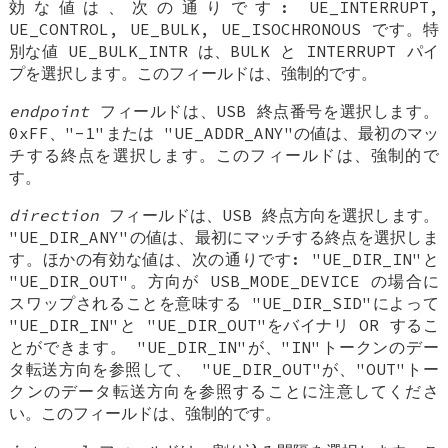
効な値は、次の通りです: UE_INTERRUPT,
UE_CONTROL, UE_BULK, UE_ISOCHRONOUS です。特
別な値 UE_BULK_INTR は、BULK と INTERRUPT パイ
プを選択します。このフィールドは、強制的です。
endpoint
フィールドは、USB 終点番号を選択します。
0xFF、"-1"または "UE_ADDR_ANY"の値は、最初のマッ
チする終点を選択します。このフィールドは、強制的で
す。
direction
フィールドは、USB 終点方向を選択します。
"UE_DIR_ANY"の値は、最初にマッチする終点を選択しま
す。ほかの有効な値は、次の通りです: "UE_DIR_IN"と
"UE_DIR_OUT"。方向が USB_MODE_DEVICE の場合に
スワップされることを意味する "UE_DIR_SID"によって
"UE_DIR_IN"と "UE_DIR_OUT"をバイナリ OR するこ
とができます。 "UE_DIR_IN"が、"IN"トークンのデー
タ転送方向を参照して、 "UE_DIR_OUT"が、"OUT"トー
クンのデータ転送方向を参照することに注意してくださ
い。このフィールドは、強制的です。