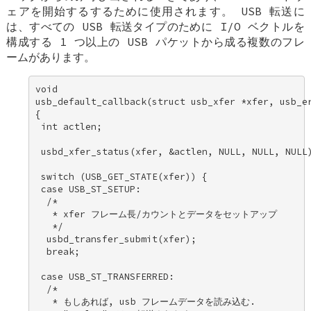
ェアを開始するするために使用されます。 USB 転送に
は、すべての USB 転送タイプのために I/O ベクトルを
構成する 1 つ以上の USB パケットから成る複数のフレ
ームがあります。
void 

usb_default_callback(struct usb_xfer *xfer, usb_er
{ 

 int actlen; 

 usbd_xfer_status(xfer, &actlen, NULL, NULL, NULL)
 switch (USB_GET_STATE(xfer)) { 

 case USB_ST_SETUP: 

  /* 

   * xfer フレーム長/カウントとデータをセットアップ 

   */ 

  usbd_transfer_submit(xfer); 

  break; 

 case USB_ST_TRANSFERRED: 

  /* 

   * もしあれば, usb フレームデータを読み込む. 
