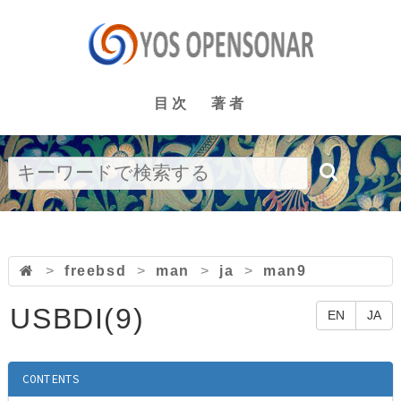
目次
著者
>
freebsd
>
man
>
ja
>
man9
USBDI(9)
EN
JA
CONTENTS