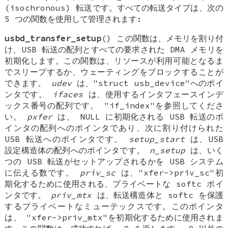
(isochronous) 転送です。すべての転送タイプは、次の
5 つの関数を使用して管理されます:
usbd_transfer_setup
() この関数は、メモリを割り付
け、USB 転送の配列とすべての要求された DMA メモリを
初期化します。この関数は、リソースが利用可能となるま
でスリープするか、ウェーティングをブロックすることが
できます。
udev
は、"struct usb_device"へのポイ
ンタです。
ifaces
は、使用するインタフェースインデ
ックス番号の配列です。 "if_index"を参照してくださ
い。
pxfer
は、 NULL に初期化される USB 転送のポ
インタの配列へのポインタであり、次に割り付けられた
USB 転送へのポインタです。
setup_start
は、USB
設定構造体の配列へのポインタです。
n_setup
は、いく
つの USB 転送がセットアップされるかを USB システム
に伝える数です。
priv_sc
は、"xfer->priv_sc"初
期化するために使用される、プライベートな softc ポイ
ンタです。
priv_mtx
は、転送構造体と softc を保護
するプライベートなミューテックスです。このポインタ
は、 "xfer->priv_mtx"を初期化するために使用されま