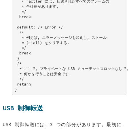
   * "actlen"には, 転送されたすべてのフレームの 

   * 合計長があります. 

   */ 

  break; 

 default: /* Error */ 

  /* 

   * 例えば, エラーメッセージを印刷し, ストール 

   * (stall) をクリアする. 

   */ 

  break; 

 } 

 /* 

  * ここで, プライベートな USB ミューテックスロックなしで, 
  * 何かを行うことは安全です. 

  */ 

 return; 

}
USB 制御転送
USB 制御転送には、3 つの部分があります。最初に、