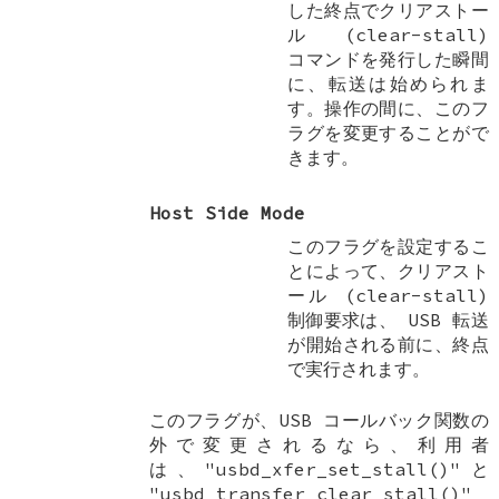
した終点でクリアストー
ル (clear-stall)
コマンドを発行した瞬間
に、転送は始められま
す。操作の間に、このフ
ラグを変更することがで
きます。
Host Side Mode
このフラグを設定するこ
とによって、クリアスト
ール (clear-stall)
制御要求は、 USB 転送
が開始される前に、終点
で実行されます。
このフラグが、USB コールバック関数の
外で変更されるなら、利用者
は、"usbd_xfer_set_stall()"と
"usbd_transfer_clear_stall()"