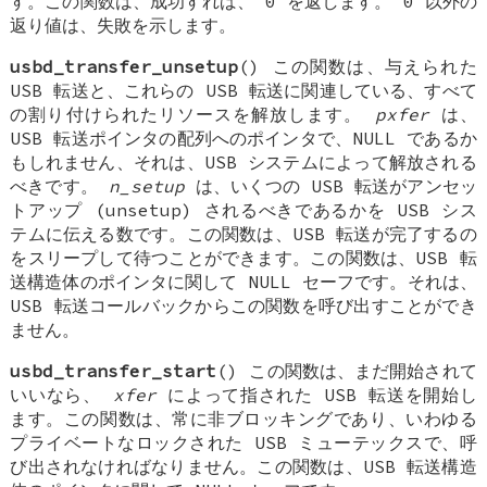
す。この関数は、成功すれば、 0 を返します。 0 以外の
返り値は、失敗を示します。
usbd_transfer_unsetup
() この関数は、与えられた
USB 転送と、これらの USB 転送に関連している、すべて
の割り付けられたリソースを解放します。
pxfer
は、
USB 転送ポインタの配列へのポインタで、NULL であるか
もしれません、それは、USB システムによって解放される
べきです。
n_setup
は、いくつの USB 転送がアンセッ
トアップ (unsetup) されるべきであるかを USB シス
テムに伝える数です。この関数は、USB 転送が完了するの
をスリープして待つことができます。この関数は、USB 転
送構造体のポインタに関して NULL セーフです。それは、
USB 転送コールバックからこの関数を呼び出すことができ
ません。
usbd_transfer_start
() この関数は、まだ開始されて
いいなら、
xfer
によって指された USB 転送を開始し
ます。この関数は、常に非ブロッキングであり、いわゆる
プライベートなロックされた USB ミューテックスで、呼
び出されなければなりません。この関数は、USB 転送構造