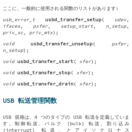
ここに、一般的に使用される関数のリストがあります:
usb_error_t
usbd_transfer_setup
(
udev
,
ifaces
,
pxfer
,
setup_start
,
n_setup
,
priv_sc
,
priv_mtx
);
void
usbd_transfer_unsetup
(
pxfer
,
n_setup
);
void
usbd_transfer_start
(
xfer
);
void
usbd_transfer_stop
(
xfer
);
void
usbd_transfer_drain
(
xfer
);
USB 転送管理関数
USB 規格は、4 つのタイプの USB 転送を定義していま
す。制御転送、バルク (bulk) 転送、割り込み
(interrupt) 転送、とアイソクロナス