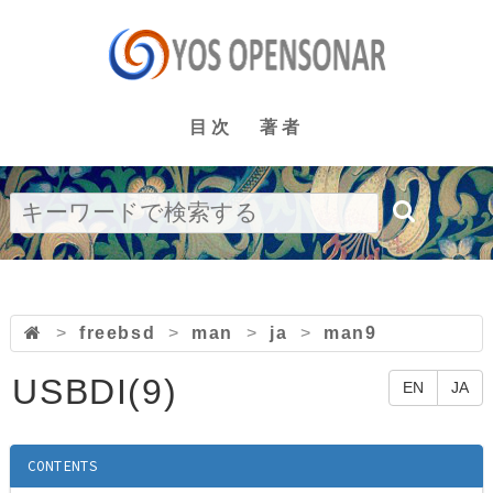
目次
著者
>
freebsd
>
man
>
ja
>
man9
USBDI(9)
EN
JA
CONTENTS