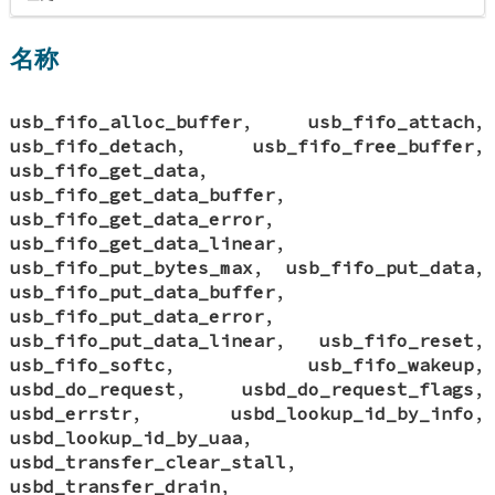
名称
usb_fifo_alloc_buffer
,
usb_fifo_attach
,
usb_fifo_detach
,
usb_fifo_free_buffer
,
usb_fifo_get_data
,
usb_fifo_get_data_buffer
,
usb_fifo_get_data_error
,
usb_fifo_get_data_linear
,
usb_fifo_put_bytes_max
,
usb_fifo_put_data
,
usb_fifo_put_data_buffer
,
usb_fifo_put_data_error
,
usb_fifo_put_data_linear
,
usb_fifo_reset
,
usb_fifo_softc
,
usb_fifo_wakeup
,
usbd_do_request
,
usbd_do_request_flags
,
usbd_errstr
,
usbd_lookup_id_by_info
,
usbd_lookup_id_by_uaa
,
usbd_transfer_clear_stall
,
usbd_transfer_drain
,