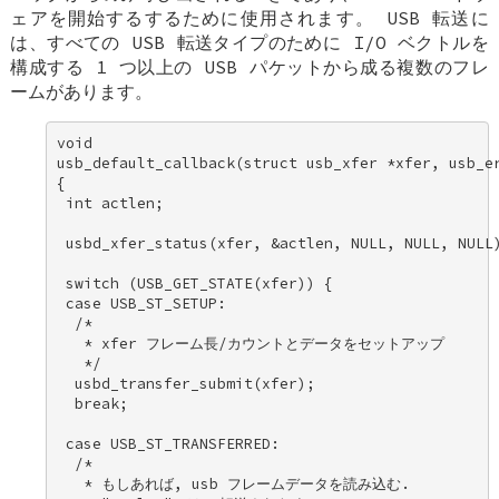
ェアを開始するするために使用されます。 USB 転送に
は、すべての USB 転送タイプのために I/O ベクトルを
構成する 1 つ以上の USB パケットから成る複数のフレ
ームがあります。
void 

usb_default_callback(struct usb_xfer *xfer, usb_er
{ 

 int actlen; 

 usbd_xfer_status(xfer, &actlen, NULL, NULL, NULL)
 switch (USB_GET_STATE(xfer)) { 

 case USB_ST_SETUP: 

  /* 

   * xfer フレーム長/カウントとデータをセットアップ 

   */ 

  usbd_transfer_submit(xfer); 

  break; 

 case USB_ST_TRANSFERRED: 

  /* 

   * もしあれば, usb フレームデータを読み込む. 
