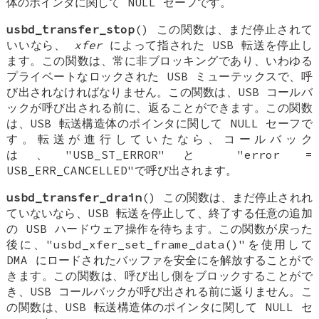
体のポインタに関して NULL セーフです。
usbd_transfer_stop
() この関数は、まだ停止されて
いいなら、
xfer
によって指された USB 転送を停止し
ます。この関数は、常に非ブロッキングであり、いわゆる
プライベートなロックされた USB ミューテックスで、呼
び出されなければなりません。この関数は、USB コールバ
ックが呼び出される前に、返ることができます。この関数
は、USB 転送構造体のポインタに関して NULL セーフで
す。転送が進行していたなら、コールバック
は、"USB_ST_ERROR"と "error =
USB_ERR_CANCELLED"で呼び出されます。
usbd_transfer_drain
() この関数は、まだ停止されれ
ていないなら、USB 転送を停止して、終了する任意の追加
の USB ハードウェア操作を待ちます。この関数が戻った
後に、"usbd_xfer_set_frame_data()"を使用して
DMA にロードされたバッファを安全にを解放することがで
きます。この関数は、呼び出し側をブロックすることがで
き、USB コールバックが呼び出される前に返りません。こ
の関数は、USB 転送構造体のポインタに関して NULL セ