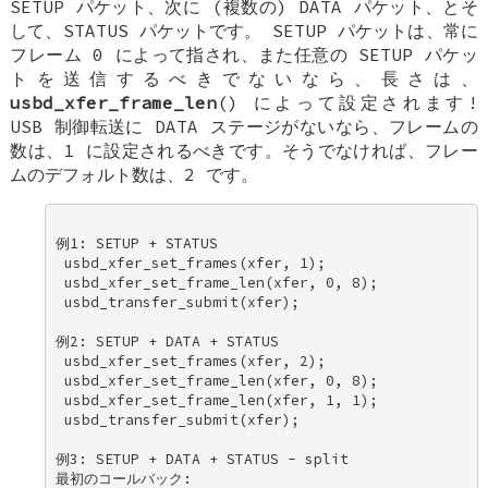
SETUP パケット、次に (複数の) DATA パケット、とそ
して、STATUS パケットです。 SETUP パケットは、常に
フレーム 0 によって指され、また任意の SETUP パケッ
トを送信するべきでないなら、長さは、
usbd_xfer_frame_len
() によって設定されます!
USB 制御転送に DATA ステージがないなら、フレームの
数は、1 に設定されるべきです。そうでなければ、フレー
ムのデフォルト数は、2 です。
例1: SETUP + STATUS 

 usbd_xfer_set_frames(xfer, 1); 

 usbd_xfer_set_frame_len(xfer, 0, 8); 

 usbd_transfer_submit(xfer); 

例2: SETUP + DATA + STATUS 

 usbd_xfer_set_frames(xfer, 2); 

 usbd_xfer_set_frame_len(xfer, 0, 8); 

 usbd_xfer_set_frame_len(xfer, 1, 1); 

 usbd_transfer_submit(xfer); 

例3: SETUP + DATA + STATUS - split 

最初のコールバック: 
