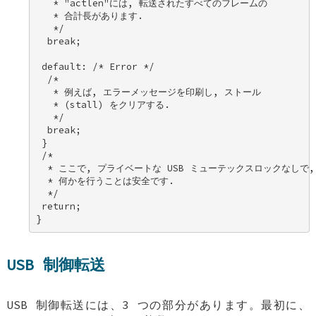
   * "actlen"には, 転送されたすべてのフレームの 

   * 合計長があります. 

   */ 

  break; 

 default: /* Error */ 

  /* 

   * 例えば, エラーメッセージを印刷し, ストール 

   * (stall) をクリアする. 

   */ 

  break; 

 } 

 /* 

  * ここで, プライベートな USB ミューテックスロックなしで, 
  * 何かを行うことは安全です. 

  */ 

 return; 

}
USB 制御転送
USB 制御転送には、3 つの部分があります。最初に、