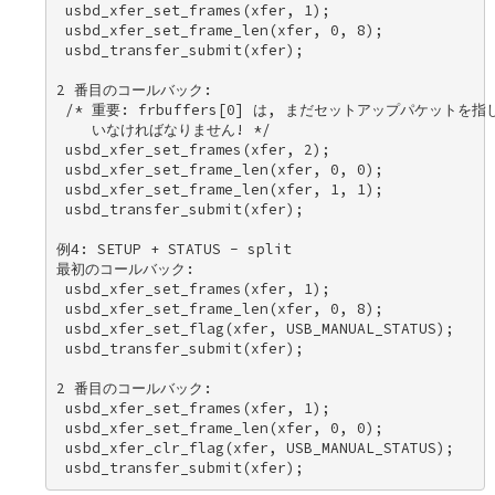
 usbd_xfer_set_frames(xfer, 1); 

 usbd_xfer_set_frame_len(xfer, 0, 8); 

 usbd_transfer_submit(xfer); 

2 番目のコールバック: 

 /* 重要: frbuffers[0] は, まだセットアップパケットを指し
    いなければなりません! */ 

 usbd_xfer_set_frames(xfer, 2); 

 usbd_xfer_set_frame_len(xfer, 0, 0); 

 usbd_xfer_set_frame_len(xfer, 1, 1); 

 usbd_transfer_submit(xfer); 

例4: SETUP + STATUS - split 

最初のコールバック: 

 usbd_xfer_set_frames(xfer, 1); 

 usbd_xfer_set_frame_len(xfer, 0, 8); 

 usbd_xfer_set_flag(xfer, USB_MANUAL_STATUS); 

 usbd_transfer_submit(xfer); 

2 番目のコールバック: 

 usbd_xfer_set_frames(xfer, 1); 

 usbd_xfer_set_frame_len(xfer, 0, 0); 

 usbd_xfer_clr_flag(xfer, USB_MANUAL_STATUS); 
