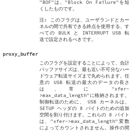
"BOF"は、"Block On Failure"を短
くしたものです。
注: このフラグは、ユーザランドとカー
ネルの間で共有できる終点を使用する、す
べての BULK と INTERRUPT USB 転
送で設定されるべきです。
proxy_buffer
このフラグを設定することによって、合計
バッファサイズは、最も近い不可分なハー
ドウェア転送サイズまで丸められます。任
意の USB 転送の最大のデータの長さ
は、常に "xfer-
>max_data_length"に格納されます。
制御転送のために、 USB カーネルは、
SETUP ヘッダの 8 バイトのための追加
空間を割り付けます。これらの 8 バイト
は、"xfer->max_data_length"変数
によってカウントされません。操作の間