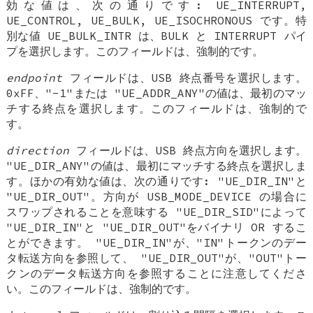
効な値は、次の通りです: UE_INTERRUPT,
UE_CONTROL, UE_BULK, UE_ISOCHRONOUS です。特
別な値 UE_BULK_INTR は、BULK と INTERRUPT パイ
プを選択します。このフィールドは、強制的です。
endpoint
フィールドは、USB 終点番号を選択します。
0xFF、"-1"または "UE_ADDR_ANY"の値は、最初のマッ
チする終点を選択します。このフィールドは、強制的で
す。
direction
フィールドは、USB 終点方向を選択します。
"UE_DIR_ANY"の値は、最初にマッチする終点を選択しま
す。ほかの有効な値は、次の通りです: "UE_DIR_IN"と
"UE_DIR_OUT"。方向が USB_MODE_DEVICE の場合に
スワップされることを意味する "UE_DIR_SID"によって
"UE_DIR_IN"と "UE_DIR_OUT"をバイナリ OR するこ
とができます。 "UE_DIR_IN"が、"IN"トークンのデー
タ転送方向を参照して、 "UE_DIR_OUT"が、"OUT"トー
クンのデータ転送方向を参照することに注意してくださ
い。このフィールドは、強制的です。