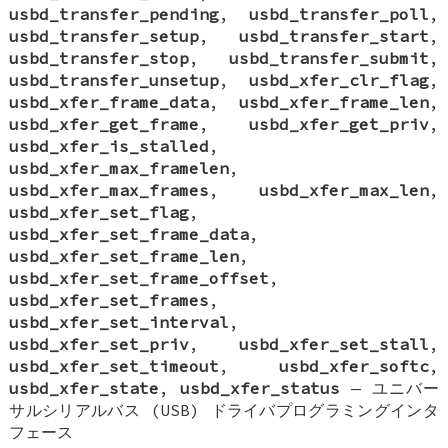
usbd_transfer_pending
,
usbd_transfer_poll
,
usbd_transfer_setup
,
usbd_transfer_start
,
usbd_transfer_stop
,
usbd_transfer_submit
,
usbd_transfer_unsetup
,
usbd_xfer_clr_flag
,
usbd_xfer_frame_data
,
usbd_xfer_frame_len
,
usbd_xfer_get_frame
,
usbd_xfer_get_priv
,
usbd_xfer_is_stalled
,
usbd_xfer_max_framelen
,
usbd_xfer_max_frames
,
usbd_xfer_max_len
,
usbd_xfer_set_flag
,
usbd_xfer_set_frame_data
,
usbd_xfer_set_frame_len
,
usbd_xfer_set_frame_offset
,
usbd_xfer_set_frames
,
usbd_xfer_set_interval
,
usbd_xfer_set_priv
,
usbd_xfer_set_stall
,
usbd_xfer_set_timeout
,
usbd_xfer_softc
,
usbd_xfer_state
,
usbd_xfer_status
—
ユニバー
サルシリアルバス (USB) ドライバプログラミングインタ
フェース