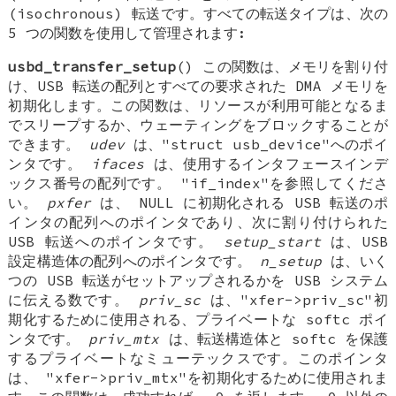
(isochronous) 転送です。すべての転送タイプは、次の
5 つの関数を使用して管理されます:
usbd_transfer_setup
() この関数は、メモリを割り付
け、USB 転送の配列とすべての要求された DMA メモリを
初期化します。この関数は、リソースが利用可能となるま
でスリープするか、ウェーティングをブロックすることが
できます。
udev
は、"struct usb_device"へのポイ
ンタです。
ifaces
は、使用するインタフェースインデ
ックス番号の配列です。 "if_index"を参照してくださ
い。
pxfer
は、 NULL に初期化される USB 転送のポ
インタの配列へのポインタであり、次に割り付けられた
USB 転送へのポインタです。
setup_start
は、USB
設定構造体の配列へのポインタです。
n_setup
は、いく
つの USB 転送がセットアップされるかを USB システム
に伝える数です。
priv_sc
は、"xfer->priv_sc"初
期化するために使用される、プライベートな softc ポイ
ンタです。
priv_mtx
は、転送構造体と softc を保護
するプライベートなミューテックスです。このポインタ
は、 "xfer->priv_mtx"を初期化するために使用されま