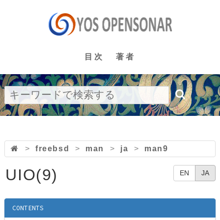
目次
著者
>
freebsd
>
man
>
ja
>
man9
UIO(9)
EN
JA
CONTENTS