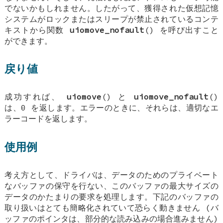
でないかもしれません。したがって、獲得された仮想記憶
システムがロックまたはスリープが禁止されているコンテ
キストから関数
uiomove_nofault
() を呼び出すこと
ができます。
戻り値
成功すれば、
uiomove
() と
uiomove_nofault
()
は、0 を返します。エラーのときに、それらは、適切なエ
ラーコードを返します。
使用例
考え方として、ドライバは、データのためのプライベート
なバッファの保守を行ない、このバッファの最大サイズの
データのかたまりの要求を処理します。下記のバッファの
取り扱いはとても簡略化されていて恐らく動きません (バ
ッファのポインタは、部分的な読み込みの場合進みません)