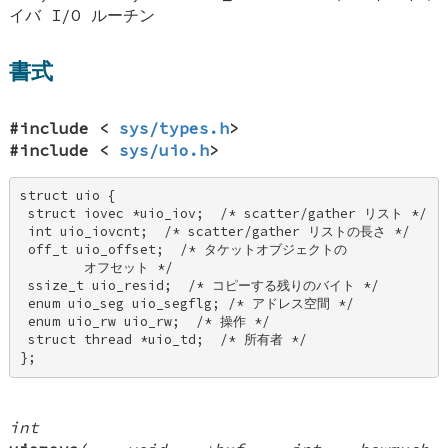
イバ I/O ルーチン
書式
#include <
sys/types.h
>
#include <
sys/uio.h
>
struct uio { 

 struct iovec *uio_iov;  /* scatter/gather リスト */ 

 int uio_iovcnt;  /* scatter/gather リストの長さ */ 

 off_t uio_offset;  /* タケットオブジェクトの 

        オフセット */ 

 ssize_t uio_resid;  /* コピーする残りのバイト */ 

 enum uio_seg uio_segflg; /* アドレス空間 */ 

 enum uio_rw uio_rw;  /* 操作 */ 

 struct thread *uio_td;  /* 所有者 */ 

};
int