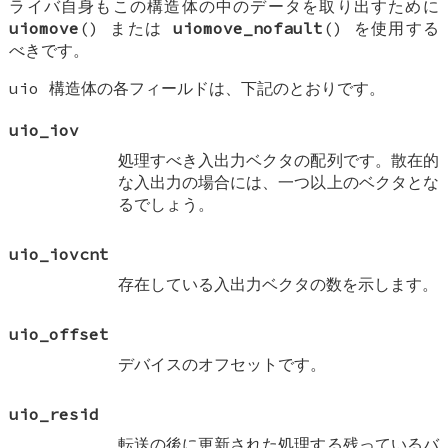
ライバ自身もこの構造体の中のデータを取り出すために
uiomove
() または
uiomove_nofault
() を使用する
べきです。
uio
構造体の各フィールドは、下記のとおりです。
uio_iov
処理すべき入出力ベクタの配列です。散在的
な入出力の場合には、一つ以上のベクタとな
るでしょう。
uio_iovcnt
存在している入出力ベクタの数を示します。
uio_offset
デバイスのオフセットです。
uio_resid
転送の後に更新された処理する残っているバ