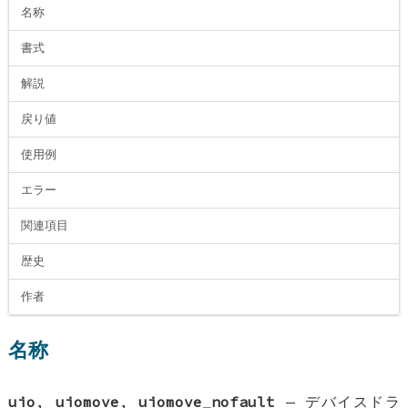
名称
書式
解説
戻り値
使用例
エラー
関連項目
歴史
作者
名称
uio
,
uiomove
,
uiomove_nofault
—
デバイスドラ