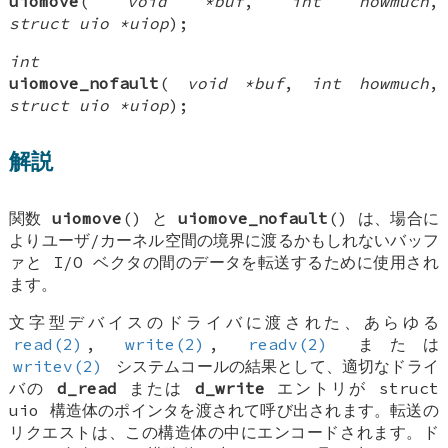
uiomove
(
void *buf
,
int howmuch
,
struct uio *uiop
);
int
uiomove_nofault
(
void *buf
,
int howmuch
,
struct uio *uiop
);
解説
関数
uiomove
() と
uiomove_nofault
() は、場合に
よりユーザ/カーネル空間の境界に渡るかもしれないバッフ
ァと I/O ベクタの間のデータを転送するために使用され
ます。
文字型デバイスのドライバに渡された、あらゆる
read(2)
,
write(2)
,
readv(2)
または
writev(2)
システムコールの結果として、適切なドライ
バの
d_read
または
d_write
エントリが
struct
uio
構造体のポインタを渡されて呼び出されます。転送の
リクエストは、この構造体の中にエンコードされます。ド