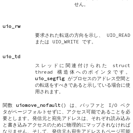
せん。
uio_rw
要求された転送の方向を示し、
UIO_READ
または
UIO_WRITE
です。
uio_td
スレッドに関連付けられた
struct
thread
構造体へのポインタです。
uio_segflg
がプロセスのアドレス空間と
の転送をすべきであると示している場合に使
用されます。
関数
uiomove_nofault
() は、バッファと I/O ベク
タがページフォルトせずに、アクセス可能であることを必
要とします。発信元と宛先アドレスは、それぞれ読み込み
と書き込みアクセスのために物理的にマップされなければ
なりません、そして、発信元も宛先アドレスもページ可能