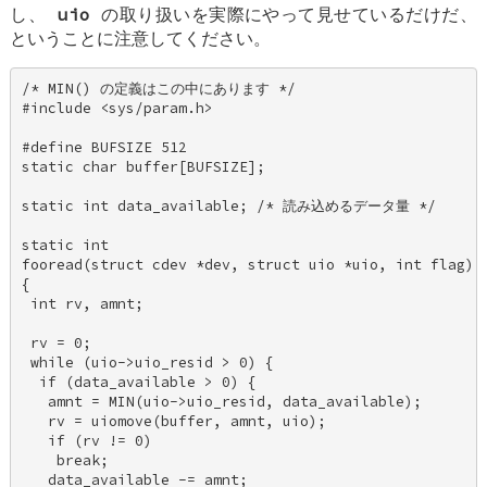
し、
uio
の取り扱いを実際にやって見せているだけだ、
ということに注意してください。
/* MIN() の定義はこの中にあります */ 

#include <sys/param.h> 

#define BUFSIZE 512 

static char buffer[BUFSIZE]; 

static int data_available; /* 読み込めるデータ量 */ 

static int 

fooread(struct cdev *dev, struct uio *uio, int flag) 

{ 

 int rv, amnt; 

 rv = 0; 

 while (uio->uio_resid > 0) { 

  if (data_available > 0) { 

   amnt = MIN(uio->uio_resid, data_available); 

   rv = uiomove(buffer, amnt, uio); 

   if (rv != 0) 

    break; 

   data_available -= amnt; 
