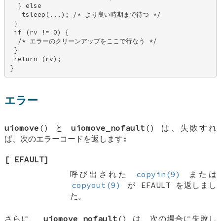
  } else 

   tsleep(...); /* より良い時期まで待つ */ 

 } 

 if (rv != 0) { 

  /* エラーのクリーンアップをここで行なう */ 

 } 

 return (rv); 

}
エラー
uiomove
() と
uiomove_nofault
() は、失敗すれ
ば、次のエラーコードを返します:
[
EFAULT
]
呼び出された
copyin(9)
または
copyout(9)
が
EFAULT
を返しまし
た。
さらに、
uiomove_nofault
() は、次の場合に失敗し