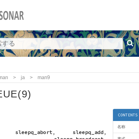
man
>
ja
>
man9
UE(9)
CONTENTS
名称
,
sleepq_abort
,
sleepq_add
,
,
sleepq_broadcast
,
書式