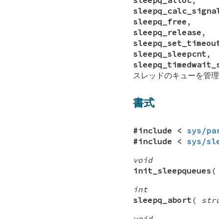
sleepq_calc_signa
sleepq_free
sleepq_release
sleepq_set_timeou
sleepq_sleepcnt
sleepq_timedwait_
スレッドのキューを管理
書式
#include <
sys/pa
#include <
sys/sl
void
init_sleepqueues
int
sleepq_abort
(
str
void