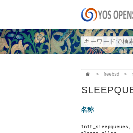
>
freebsd
>
SLEEPQUE
名称
init_sleepqueues
sleepq_alloc