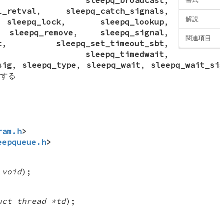
l_retval
,
sleepq_catch_signals
,
解説
,
sleepq_lock
,
sleepq_lookup
,
,
sleepq_remove
,
sleepq_signal
,
関連項目
t
,
sleepq_set_timeout_sbt
,
,
sleepq_timedwait
,
sig
,
sleepq_type
,
sleepq_wait
,
sleepq_wait_si
する
ram.h
>
eepqueue.h
>
(
void
);
uct thread *td
);