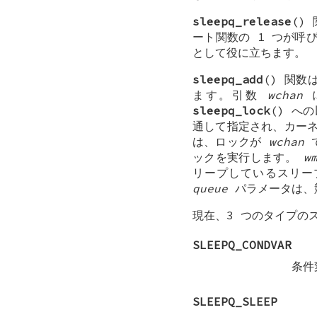
sleepq_release
()
ート関数の 1 つが呼び
として役に立ちます。
sleepq_add
() 関
ます。引数
wchan
に
sleepq_lock
() へ
通して指定され、カー
は、ロックが
wchan
で
ックを実行します。
w
リープしているスリー
queue
パラメータは、
現在、3 つのタイプの
SLEEPQ_CONDVAR
条件
SLEEPQ_SLEEP