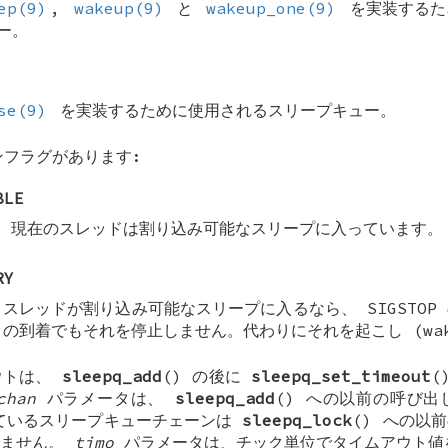
ep(9)
,
wakeup(9)
と
wakeup_one(9)
を実装するた
ー。
se(9)
を実装するために使用されるスリープキュー。
ンフラグがあります:
BLE
現在のスレッドは割り込み可能なスリープに入っています。
RY
スレッドが割り込み可能なスリープに入るなら、
SIGSTOP
の到着でもそれを停止しません。代わりにそれを起こし (wake
ウトは、
sleepq_add
() の後に
sleepq_set_timeout
(
chan
パラメータは、
sleepq_add
() への以前の呼び
ているスリープキューチェーンは
sleepq_lock
() への以
りません。
timo
パラメータは、チック単位でタイムアウト値