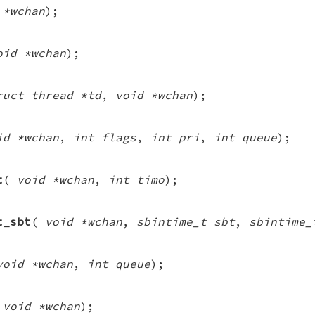
 *wchan
);
oid *wchan
);
ruct thread *td
,
void *wchan
);
id *wchan
,
int flags
,
int pri
,
int queue
);
t
(
void *wchan
,
int timo
);
t_sbt
(
void *wchan
,
sbintime_t sbt
,
sbintime_
void *wchan
,
int queue
);
(
void *wchan
);