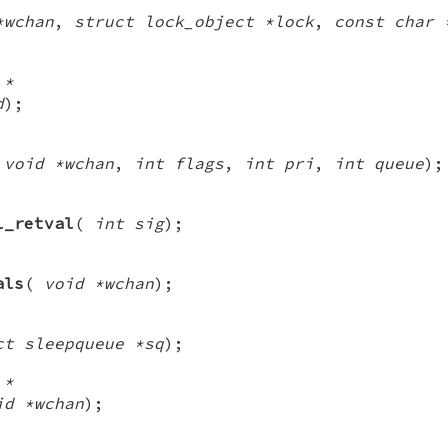
*wchan
,
struct lock_object *lock
,
const char 
 *
d
);
(
void *wchan
,
int flags
,
int pri
,
int queue
);
l_retval
(
int sig
);
als
(
void *wchan
);
ct sleepqueue *sq
);
 *
id *wchan
);