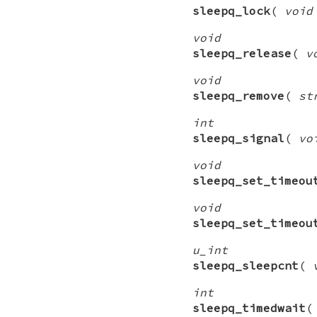
sleepq_lock
(
void
void
sleepq_release
(
v
void
sleepq_remove
(
st
int
sleepq_signal
(
vo
void
sleepq_set_timeou
void
sleepq_set_timeou
u_int
sleepq_sleepcnt
(
int
sleepq_timedwait