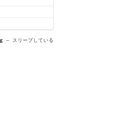
g
—
スリープしている