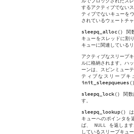
ルでブロックされたスレ
するアクティブでないス
ティブでないキューをウ
されているウェートチャ
sleepq_alloc
() 
キューをスレッドに割
キューに関連しているリ
アクティブなスリープキ
ルに格納されます。ハッ
ーンは、スピンミューテ
ティブなスリープキ
init_sleepqueues
(
sleepq_lock
() 関
す。
sleepq_lookup
() 
キューへのポインタを
ば、
NULL
を返しま
しているスリープキュー