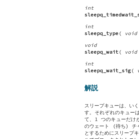
int
sleepq_timedwait_
int
sleepq_type
(
void
void
sleepq_wait
(
void
int
sleepq_wait_sig
(
解説
スリープキューは、いく
す。それぞれのキュー
て、1 つのキューだけ
のウェート (待ち) チ
とするためにスリープキ