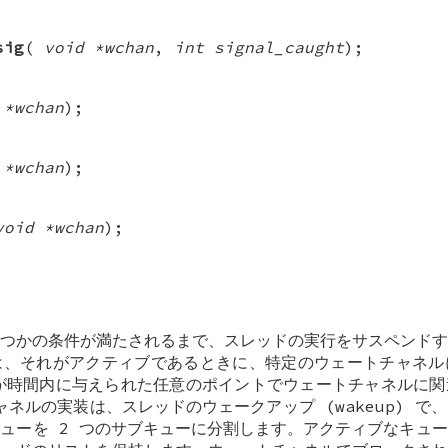
sig
(
void *wchan
,
int signal_caught
);
 *wchan
);
 *wchan
);
void *wchan
);
つかの条件が満たされるまで、スレッドの実行をサスペンドす
は、それがアクティブであるときに、特定のウェートチャネル
が時間内に与えられた任意のポイントでウェートチャネルに関
ャネルの実装は、スレッドのウェークアップ (wakeup) 
ューを 2 つのサブキューに分割します。アクティブなキュ