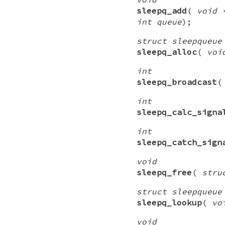
sleepq_add
(
void 
int queue
);
struct sleepqueue
sleepq_alloc
(
voi
int
sleepq_broadcast
int
sleepq_calc_signa
int
sleepq_catch_sign
void
sleepq_free
(
stru
struct sleepqueue
sleepq_lookup
(
vo
void