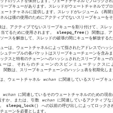
ッドのリストを保持します。ウェートチャネルでブロックされ
リープキューがあります。スレッドがウェートチャネルでブロ
ェートチャネルに提供します。スレッドがレジューム (再開
ネルは後の使用のためにアクティブでないスリープキューをそ
関数は、アクティブでないスリープキューを割り付けて、スレ
り当てるために使用されます。
sleepq_free
() 関数は、
ソースを解放して、スレッドの破壊の間にキューを解放するた
ューは、ウェートチャネルによって指されたアドレスでハッシ
シュテーブルの各バケットはスリープキューチェーンを含みま
ックスと特有のチェーンへのハッシュされたスリープキューの
ューは、それらのチェーンのスピンミューテックスに
) 関数は、スリープキューチェーンのハッシュ表を初期化しま
数は、ウェートチャネル
wchan
に関連しているスリープキュ
は
wchan
に関連しているそのウェートチャネルのための現在
返すか、または、引数
wchan
に関連しているアクティブな
す。
sleepq_lock
() への以前の呼び出しによってロック
チェーンを必要とします。