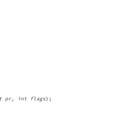
t pr
,
int flags
);