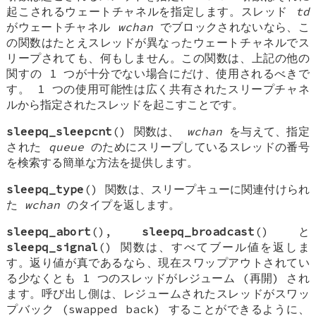
起こされるウェートチャネルを指定します。スレッド
td
がウェートチャネル
wchan
でブロックされないなら、こ
の関数はたとえスレッドが異なったウェートチャネルでス
リープされても、何もしません。この関数は、上記の他の
関すの 1 つが十分でない場合にだけ、使用されるべきで
す。 1 つの使用可能性は広く共有されたスリープチャネ
ルから指定されたスレッドを起こすことです。
sleepq_sleepcnt
() 関数は、
wchan
を与えて、指定
された
queue
のためにスリープしているスレッドの番号
を検索する簡単な方法を提供します。
sleepq_type
() 関数は、スリープキューに関連付けられ
た
wchan
のタイプを返します。
sleepq_abort
(),
sleepq_broadcast
() と
sleepq_signal
() 関数は、すべてブール値を返しま
す。返り値が真であるなら、現在スワップアウトされてい
る少なくとも 1 つのスレッドがレジューム (再開) され
ます。呼び出し側は、レジュームされたスレッドがスワッ
プバック (swapped back) することができるように、