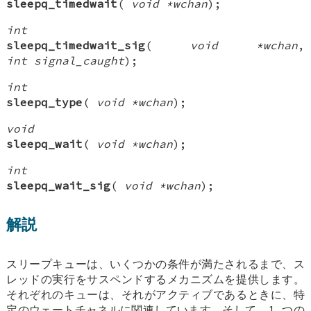
sleepq_timedwait
(
void *wchan
);
int
sleepq_timedwait_sig
(
void *wchan
,
int signal_caught
);
int
sleepq_type
(
void *wchan
);
void
sleepq_wait
(
void *wchan
);
int
sleepq_wait_sig
(
void *wchan
);
解説
スリープキューは、いくつかの条件が満たされるまで、ス
レッドの実行をサスペンドするメカニズムを提供します。
それぞれのキューは、それがアクティブであるときに、特
定のウェートチャネルに関連しています、そして、1 つの