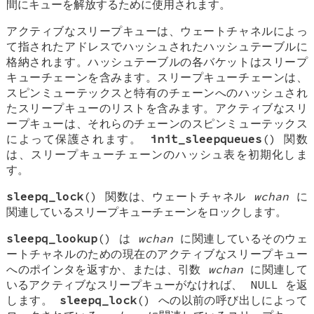
間にキューを解放するために使用されます。
アクティブなスリープキューは、ウェートチャネルによっ
て指されたアドレスでハッシュされたハッシュテーブルに
格納されます。ハッシュテーブルの各バケットはスリープ
キューチェーンを含みます。スリープキューチェーンは、
スピンミューテックスと特有のチェーンへのハッシュされ
たスリープキューのリストを含みます。アクティブなスリ
ープキューは、それらのチェーンのスピンミューテックス
によって保護されます。
init_sleepqueues
() 関数
は、スリープキューチェーンのハッシュ表を初期化しま
す。
sleepq_lock
() 関数は、ウェートチャネル
wchan
に
関連しているスリープキューチェーンをロックします。
sleepq_lookup
() は
wchan
に関連しているそのウェ
ートチャネルのための現在のアクティブなスリープキュー
へのポインタを返すか、または、引数
wchan
に関連して
いるアクティブなスリープキューがなければ、
NULL
を返
します。
sleepq_lock
() への以前の呼び出しによって