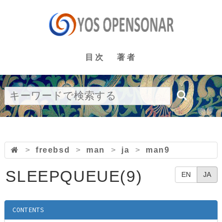
目次
著者
>
freebsd
>
man
>
ja
>
man9
SLEEPQUEUE(9)
EN
JA
CONTENTS