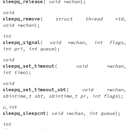
sleepq_release
(
void *wchan
);
void
sleepq_remove
(
struct thread *td
,
void *wchan
);
int
sleepq_signal
(
void *wchan
,
int flags
,
int pri
,
int queue
);
void
sleepq_set_timeout
(
void *wchan
,
int timo
);
void
sleepq_set_timeout_sbt
(
void *wchan
,
sbintime_t sbt
,
sbintime_t pr
,
int flags
);
u_int
sleepq_sleepcnt
(
void *wchan
,
int queue
);
int