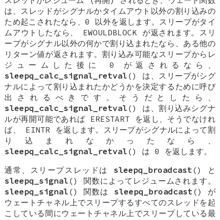
は、スレッドがシグナルかタイムアウト以外の割り込みの
ため起こされたなら、0 以外を返します。スリープがタイ
ムアウトしたなら、
EWOULDBLOCK
が返されます。スリ
ープがシグナル以外の何かで割り込まれたなら、ある他の
リターン値が返されます。割り込み可能なスリープからレ
ジュームした後に 0 が返されるなら、
sleepq_calc_signal_retval
() は、スリープがシグ
ナルによって割り込まれたかどうかを決定するために呼び
出されるべきです。そうだとしたら、
sleepq_calc_signal_retval
() は、割り込みシグナ
ルが再開可能であれば
ERESTART
を返し、そうでなけれ
ば、
EINTR
を返します。スリープがシグナルによって割
り込まれなかったなら、
sleepq_calc_signal_retval
() は 0 を返します。
通常、スリープスレッドは
sleepq_broadcast
() と
sleepq_signal
() 関数によってレジュームされます。
sleepq_signal
() 関数は
sleepq_broadcast
() が
ウェートチャネル上でスリープするすべてのスレッドを起
こしている間にウェートチャネル上でスリープしている最