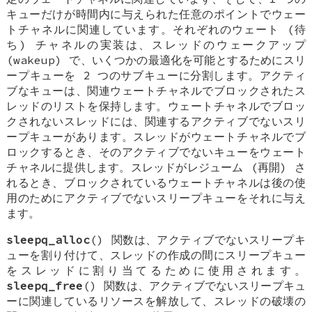
キューだけが時間内に与えられた任意のポイントでウェー
トチャネルに関連しています。それぞれのウェート (待
ち) チャネルの実装は、スレッドのウェークアップ
(wakeup) で、いくつかの最適化を可能とするためにスリ
ープキューを 2 つのサブキューに分割します。アクティ
ブなキューは、関連ウェートチャネルでブロックされたス
レッドのリストを保持します。ウェートチャネルでブロッ
クされないスレッドには、関連するアクティブでないスリ
ープキューがあります。スレッドがウェートチャネルでブ
ロックするとき、そのアクティブでないキューをウェート
チャネルに提供します。スレッドがレジューム (再開) さ
れるとき、ブロックされているウェートチャネルは後の使
用のためにアクティブでないスリープキューをそれに与え
ます。
sleepq_alloc
() 関数は、アクティブでないスリープキ
ューを割り付けて、スレッドの作成の間にスリープキュー
をスレッドに割り当てるために使用されます。
sleepq_free
() 関数は、アクティブでないスリープキュ
ーに関連しているリソースを解放して、スレッドの破壊の