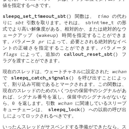
値を指定するべきです。
sleepq_set_timeout_sbt
() 関数は、
timo
の代わ
りに
sbt
引数を取ります。それは、
sbintime_t
の形
式でより高い解像度がある、相対的か、または絶対的なウ
ェークアップ (wakeup) 時間を指定することができま
す。パラメータ
pr
によって、必要とされる絶対的なイベ
ントの正確さを指定することができます。パラメータ
flags
によって、追加の
callout_reset_sbt
() フ
ラグを渡すことができます。
現在のスレッドは、ウェートチャネルに設定された
wchan
で
sleepq_catch_signals
() を呼び出すことによっ
て、割り込み可能であるとマークされます。この関数は、
現在のスレッドのためのいくつかの保留中のシグナルがあ
れば、シグナル番号を返し、保留中のシグナルがないな
ら、0 を返します。引数
wchan
に関連しているスリープ
キューチェーンは、
sleepq_lock
() への以前の呼び出
しによってロックされるべきです。
いったんスレッドがサスペンドする準備ができたなら、ス