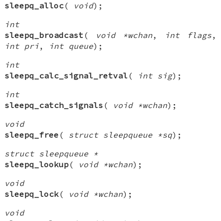
sleepq_alloc
(
void
);
int
sleepq_broadcast
(
void *wchan
,
int flags
,
int pri
,
int queue
);
int
sleepq_calc_signal_retval
(
int sig
);
int
sleepq_catch_signals
(
void *wchan
);
void
sleepq_free
(
struct sleepqueue *sq
);
struct sleepqueue *
sleepq_lookup
(
void *wchan
);
void
sleepq_lock
(
void *wchan
);
void