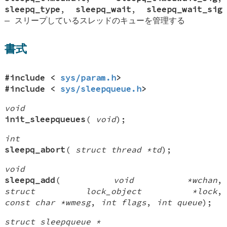
sleepq_type
,
sleepq_wait
,
sleepq_wait_sig
—
スリープしているスレッドのキューを管理する
書式
#include <
sys/param.h
>
#include <
sys/sleepqueue.h
>
void
init_sleepqueues
(
void
);
int
sleepq_abort
(
struct thread *td
);
void
sleepq_add
(
void *wchan
,
struct lock_object *lock
,
const char *wmesg
,
int flags
,
int queue
);
struct sleepqueue *