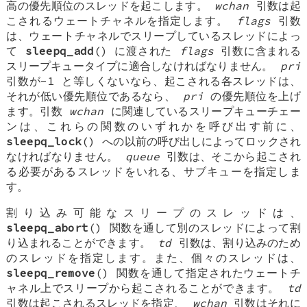
高の優先順位のスレッドを起こします。
wchan
引数は起
こされるウェートチャネルを指定します。
flags
引数
は、ウェートチャネルでスリープしているスレッドによっ
て
sleepq_add
() に渡された
flags
引数に含まれる
スリープキュータイプに適合しなければなりません。
pri
引数が-1 と等しくないなら、起こされる各スレッドは、
それが低い優先順位であるなら、
pri
の優先順位を上げ
ます。引数
wchan
に関連しているスリープキューチェー
ンは、これらの関数のいずれかを呼び出す前に、
sleepq_lock
() への以前の呼び出しによってロックされ
なければなりません。
queue
引数は、そこから起こされ
る必要があるスレッドをいれる、サブキューを指定しま
す。
割り込み可能なスリープのスレッドは、
sleepq_abort
() 関数を通して別のスレッドによって割
り込まれることができます。
td
引数は、割り込みのため
のスレッドを指定します。また、個々のスレッドは、
sleepq_remove
() 関数を通して指定されたウェートチ
ャネル上でスリープから起こされることができます。
td
引数は起こされるスレッドを指定、
wchan
引数はそれに