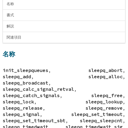
名称
書式
解説
関連項目
名称
init_sleepqueues
,
sleepq_abort
,
sleepq_add
,
sleepq_alloc
,
sleepq_broadcast
,
sleepq_calc_signal_retval
,
sleepq_catch_signals
,
sleepq_free
,
sleepq_lock
,
sleepq_lookup
,
sleepq_release
,
sleepq_remove
,
sleepq_signal
,
sleepq_set_timeout
,
sleepq_set_timeout_sbt
,
sleepq_sleepcnt
,
sleepq_timedwait
,
sleepq_timedwait_sig
,