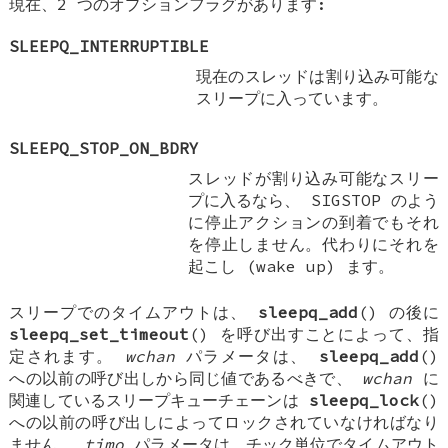
現在、2 つのオプションフラグがあります:
SLEEPQ_INTERRUPTIBLE
現在のスレッドは割り込み可能な
スリープに入っています。
SLEEPQ_STOP_ON_BDRY
スレッドが割り込み可能なスリー
プに入るなら、
SIGSTOP
のよう
に停止アクションの到着でもそれ
を停止しません。代わりにそれを
起こし (wake up) ます。
スリープでのタイムアウトは、
sleepq_add
() の後に
sleepq_set_timeout
() を呼び出すことによって、指
定されます。
wchan
パラメータは、
sleepq_add
()
への以前の呼び出しから同じ値であるべきで、
wchan
に
関連しているスリープキューチェーンは
sleepq_lock
()
への以前の呼び出しによってロックされていなければなり
ません。
timo
パラメータは、チック単位でタイムアウト