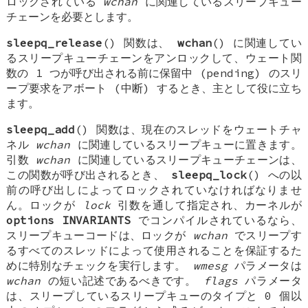
ロックされている
wchan
に関連しているスリープキュー
チェーンを必要とします。
sleepq_release
() 関数は、
wchan
() に関連してい
るスリープキューチェーンをアンロックして、ウェート関
数の 1 つが呼び出される前に保留中 (pending) のスリ
ープ要求をアボート (中断) するとき、主として役に立ち
ます。
sleepq_add
() 関数は、現在のスレッドをウェートチャ
ネル
wchan
に関連しているスリープキューに置きます。
引数
wchan
に関連しているスリープキューチェーンは、
この関数が呼び出されるとき、
sleepq_lock
() への以
前の呼び出しによってロックされていなければなりませ
ん。ロックが
lock
引数を通して指定され、カーネルが
options INVARIANTS
でコンパイルされているなら、
スリープキューコードは、ロックが
wchan
でスリープす
るすべてのスレッドによって使用されることを保証するた
めに特別なチェックを実行します。
wmesg
パラメータは
wchan
の短い記述であるべきです。
flags
パラメータ
は、スリープしているスリープキューのタイプと 0 個以