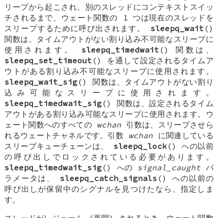
リープから起こされ、別のスレッドにコンテキストスイッ
チされるまで、ウェート関数の 1 つは現在のスレッドを
スリープするために呼び出されます。
sleepq_wait
()
関数は、タイムアウトがない割り込み不可能なスリープに
使用されます。
sleepq_timedwait
() 関数は、
sleepq_set_timeout
() を通して設定されるタイムア
ウトがある割り込み不可能なスリープに使用されます。
sleepq_wait_sig
() 関数は、タイムアウトがない割り
込み可能なスリープに使用されます。
sleepq_timedwait_sig
() 関数は、設定されるタイム
アウトがある割り込み可能なスリープに使用されます。ウ
ェート関数へのすべての
wchan
引数は、スリープさせら
れるウェートチャネルです。引数
wchan
に関連している
スリープキューチェーンは、
sleepq_lock
() への以前
の呼び出しでロックされている必要があります。
sleepq_timedwait_sig
() への
signal_caught
パ
ラメータは、
sleepq_catch_signals
() への以前の
呼び出しが保留中のシグナルを見つけたなら、指定しま
す。
スレッドがレジューム (再開) されるとき、ウェート関数