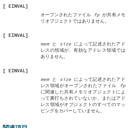
[
EINVAL
]
オープンされたファイル
fp
が共有メモ
リオブジェクトではありません。
[
EINVAL
]
mem
と
size
によって記述されたアド
レスの領域が、有効なアドレス領域では
ありません。
[
EINVAL
]
mem
と
size
によって記述されたアド
レス領域がオープンされたファイル
fp
に関連した共有メモリオブジェクトによ
って裏打ちされていないか、またはアド
レス領域がオブジェクトのすべてのマッ
ピングをカバーしていません。
関連項目