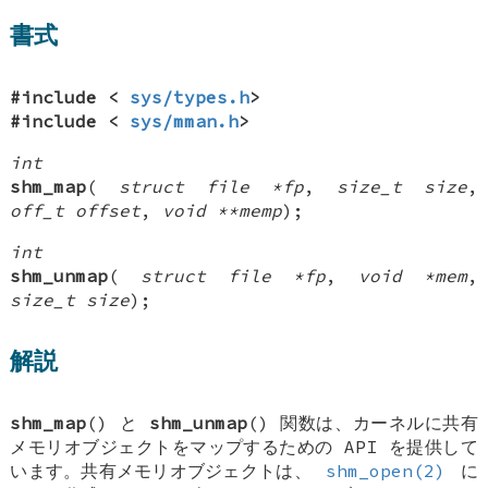
書式
#include <
sys/types.h
>
#include <
sys/mman.h
>
int
shm_map
(
struct file *fp
,
size_t size
,
off_t offset
,
void **memp
);
int
shm_unmap
(
struct file *fp
,
void *mem
,
size_t size
);
解説
shm_map
() と
shm_unmap
() 関数は、カーネルに共有
メモリオブジェクトをマップするための API を提供して
います。共有メモリオブジェクトは、
shm_open(2)
に