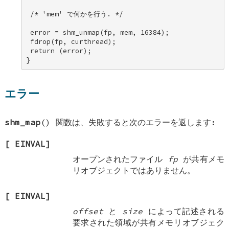
 /* 'mem' で何かを行う. */ 

 error = shm_unmap(fp, mem, 16384); 

 fdrop(fp, curthread); 

 return (error); 

}
エラー
shm_map
() 関数は、失敗すると次のエラーを返します:
[
EINVAL
]
オープンされたファイル
fp
が共有メモ
リオブジェクトではありません。
[
EINVAL
]
offset
と
size
によって記述される
要求された領域が共有メモリオブジェク