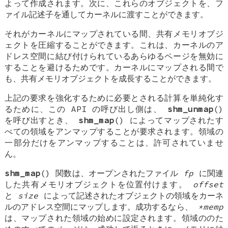
よって作成されます。次に、これらのオブジェクトを、フ
ァイル記述子を通してカーネルに渡すことができます。
それがカーネルにマップされている間、共有メモリオブジ
ェクトを圧縮することができます。これは、カーネルのア
ドレス空間に結び付けられているあらゆるページを無効に
することを避けるためです。カーネルにマップされる間で
も、共有メモリオブジェクトを成長することができます。
上記の要求を強化するために必要とされる計算を単純化す
るために、この API の呼び出し側は、
shm_unmap
()
を呼び出すとき、
shm_map
() によってマップされたす
べての領域をアンマップすることが要求されます。領域の
一部分だけをアンマップすることは、許可されていませ
ん。
shm_map
() 関数は、オープンされたファイル
fp
に関連
した共有メモリオブジェクトを位置付けます。
offset
と
size
によって記述されたオブジェクトの領域をカーネ
ルのアドレス空間にマップします。成功するなら、
*memp
は、マップされた領域の始めに設定されます。領域ののた