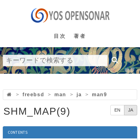
目次
著者
>
freebsd
>
man
>
ja
>
man9
SHM_MAP(9)
EN
JA
CONTENTS