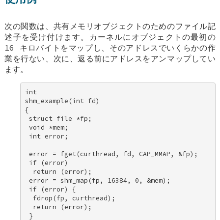
次の関数は、共有メモリオブジェクトのためのファイル記
述子を受け付けます。カーネルにオブジェクトの最初の
16 キロバイトをマップし、そのアドレスでいくらかの作
業を行ない、次に、返る前にアドレスをアンマップしてい
ます。
int 

shm_example(int fd) 

{ 

 struct file *fp; 

 void *mem; 

 int error; 

 error = fget(curthread, fd, CAP_MMAP, &fp); 

 if (error) 

  return (error); 

 error = shm_map(fp, 16384, 0, &mem); 

 if (error) { 

  fdrop(fp, curthread); 

  return (error); 

 } 
