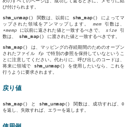
めのすべてのページは、成功して返るときに、メモリに結
び付けられます。
shm_unmap
() 関数は、以前に
shm_map
() によってマ
ップされた領域をアンマップします。
mem
引数は、
*memp
に以前に返された値と一致するべきで、
size
引
数は、
shm_map
() に渡された値と一致するべきです。
shm_map
() は、マッピングの存続期間のためのオープン
されたファイル
fp
で特別の参照を保持していなというこ
とに注意してください。代わりに、呼び出しのコードは、
将来に領域で
shm_unmap
() を使用したいなら、これを
行うように要求されます。
戻り値
shm_map
() と
shm_unmap
() 関数は、成功すれば、0
を返し、失敗すれば、エラーを返します。
使用例