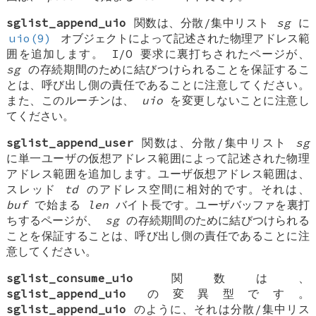
sglist_append_uio
関数は、分散/集中リスト
sg
に
uio(9)
オブジェクトによって記述された物理アドレス範
囲を追加します。 I/O 要求に裏打ちされたページが、
sg
の存続期間のために結びつけられることを保証するこ
とは、呼び出し側の責任であることに注意してください。
また、このルーチンは、
uio
を変更しないことに注意し
てください。
sglist_append_user
関数は、分散/集中リスト
sg
に単一ユーザの仮想アドレス範囲によって記述された物理
アドレス範囲を追加します。ユーザ仮想アドレス範囲は、
スレッド
td
のアドレス空間に相対的です。それは、
buf
で始まる
len
バイト長です。ユーザバッファを裏打
ちするページが、
sg
の存続期間のために結びつけられる
ことを保証することは、呼び出し側の責任であることに注
意してください。
sglist_consume_uio
関数は、
sglist_append_uio
の変異型です。
sglist_append_uio
のように、それは分散/集中リス