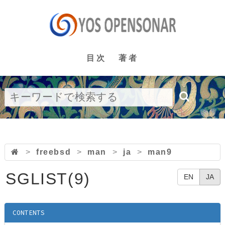
目次
著者
>
freebsd
>
man
>
ja
>
man9
SGLIST(9)
EN
JA
CONTENTS