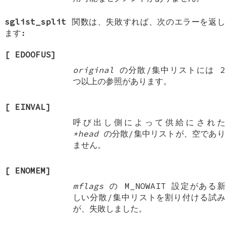
sglist_split
関数は、失敗すれば、次のエラーを返し
ます:
[
EDOOFUS
]
original
の分散/集中リストには 2
つ以上の参照があります。
[
EINVAL
]
呼び出し側によって供給にされた
*head
の分散/集中リストが、空であり
ません。
[
ENOMEM
]
mflags
の
M_NOWAIT
設定がある新
しい分散/集中リストを割り付ける試み
が、失敗しました。