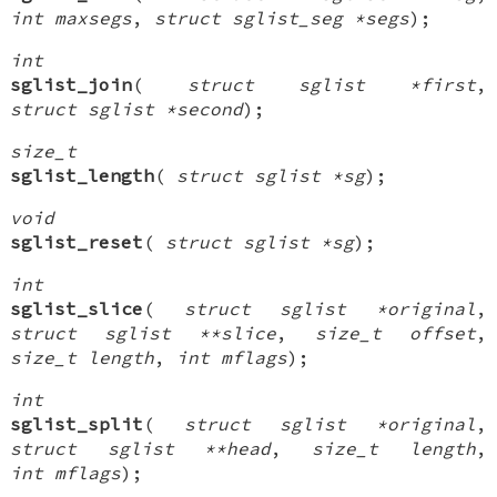
int maxsegs
,
struct sglist_seg *segs
);
int
sglist_join
(
struct sglist *first
,
struct sglist *second
);
size_t
sglist_length
(
struct sglist *sg
);
void
sglist_reset
(
struct sglist *sg
);
int
sglist_slice
(
struct sglist *original
,
struct sglist **slice
,
size_t offset
,
size_t length
,
int mflags
);
int
sglist_split
(
struct sglist *original
,
struct sglist **head
,
size_t length
,
int mflags
);