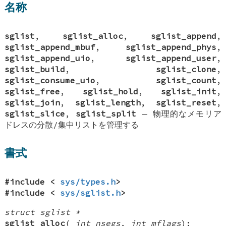
名称
sglist
,
sglist_alloc
,
sglist_append
,
sglist_append_mbuf
,
sglist_append_phys
,
sglist_append_uio
,
sglist_append_user
,
sglist_build
,
sglist_clone
,
sglist_consume_uio
,
sglist_count
,
sglist_free
,
sglist_hold
,
sglist_init
,
sglist_join
,
sglist_length
,
sglist_reset
,
sglist_slice
,
sglist_split
—
物理的なメモリア
ドレスの分散/集中リストを管理する
書式
#include <
sys/types.h
>
#include <
sys/sglist.h
>
struct sglist *
sglist_alloc
(
int nsegs
,
int mflags
);