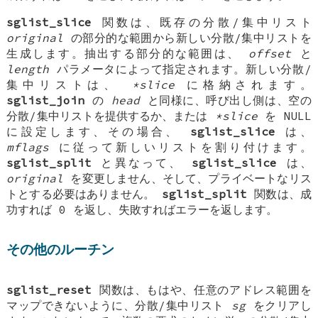
sglist_slice
関数は、既存の分散/集中リスト
original
の部分的な範囲から新しい分散/集中リストを
生成します。抽出する部分的な範囲は、
offset
と
length
パラメータによって指定されます。新しい分散/
集中リストは、
*slice
に格納されます。
sglist_join
の
head
と同様に、呼び出し側は、空の
分散/集中リストを提供するか、または
*slice
を
NULL
に設定します、その場合、
sglist_slice
は、
mflags
に従って新しいリストを割り付けます。
sglist_split
と異なって、
sglist_slice
は、
original
を変更しません、そして、プライベートなリス
トとする必要はありません。
sglist_split
関数は、成
功すれば 0 を返し、失敗すればエラーを返します。
その他のルーチン
sglist_reset
関数は、もはや、任意のアドレス範囲を
マップできないように、分散/集中リスト
sg
をクリアし