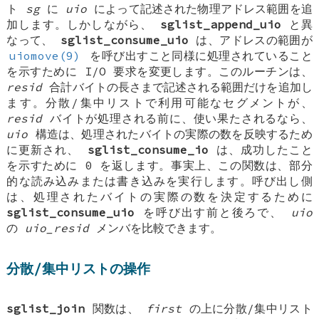
ト
sg
に
uio
によって記述された物理アドレス範囲を追
加します。しかしながら、
sglist_append_uio
と異
なって、
sglist_consume_uio
は、アドレスの範囲が
uiomove(9)
を呼び出すこと同様に処理されていること
を示すために I/O 要求を変更します。このルーチンは、
resid
合計バイトの長さまで記述される範囲だけを追加し
ます。分散/集中リストで利用可能なセグメントが、
resid
バイトが処理される前に、使い果たされるなら、
uio
構造は、処理されたバイトの実際の数を反映するため
に更新され、
sglist_consume_io
は、成功したこと
を示すために 0 を返します。事実上、この関数は、部分
的な読み込みまたは書き込みを実行します。呼び出し側
は、処理されたバイトの実際の数を決定するために
sglist_consume_uio
を呼び出す前と後ろで、
uio
の
uio_resid
メンバを比較できます。
分散/集中リストの操作
sglist_join
関数は、
first
の上に分散/集中リスト