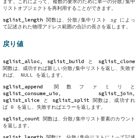
ます。これによって、複数の要求のために単一の分散/集中
リストオブジェクトを再利用することができます。
sglist_length
関数は、分散/集中リスト
sg
によっ
て記述された物理アドレス範囲の合計の長さを返します。
戻り値
sglist_alloc
,
sglist_build
と
sglist_clone
関数は、成功すれば新しい分散/集中リストを返し、失敗す
れば、
NULL
を返します。
sglist_append
関数ファミリと
sglist_consume_uio
,
sglist_join
,
sglist_slice
と
sglist_split
関数は、成功すれ
ば 0 を返し、失敗すればエラーを返します。
sglist_count
関数は、分散/集中リスト要素のカウント
を返します。
sglist_length
関数は、分散/集中リストによって記述