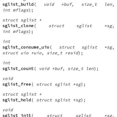
sglist_build
(
void *buf
,
size_t len
,
int mflags
);
struct sglist *
sglist_clone
(
struct sglist *sg
,
int mflags
);
int
sglist_consume_uio
(
struct sglist *sg
,
struct uio *uio
,
size_t resid
);
int
sglist_count
(
void *buf
,
size_t len
);
void
sglist_free
(
struct sglist *sg
);
struct sglist *
sglist_hold
(
struct sglist *sg
);
void
sglist_init
(
struct sglist *sg
,