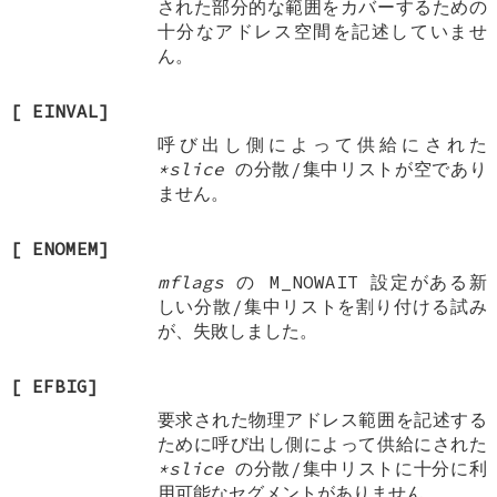
された部分的な範囲をカバーするための
十分なアドレス空間を記述していませ
ん。
[
EINVAL
]
呼び出し側によって供給にされた
*slice
の分散/集中リストが空であり
ません。
[
ENOMEM
]
mflags
の
M_NOWAIT
設定がある新
しい分散/集中リストを割り付ける試み
が、失敗しました。
[
EFBIG
]
要求された物理アドレス範囲を記述する
ために呼び出し側によって供給にされた
*slice
の分散/集中リストに十分に利
用可能なセグメントがありません。