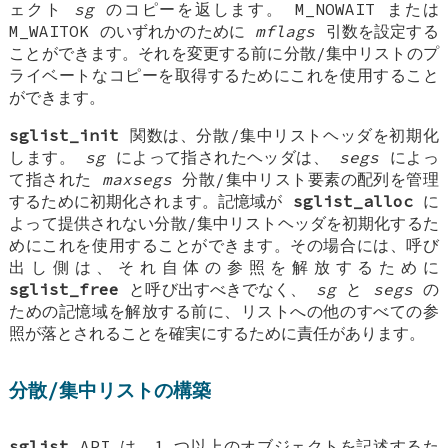
ェクト
sg
のコピーを返します。
M_NOWAIT
または
M_WAITOK
のいずれかのために
mflags
引数を設定する
ことができます。それを変更する前に分散/集中リストのプ
ライベートなコピーを取得するためにこれを使用すること
ができます。
sglist_init
関数は、分散/集中リストヘッダを初期化
します。
sg
によって指されたヘッダは、
segs
によっ
て指された
maxsegs
分散/集中リスト要素の配列を管理
するために初期化されます。記憶域が
sglist_alloc
に
よって提供されない分散/集中リストヘッダを初期化するた
めにこれを使用することができます。その場合には、呼び
出し側は、それ自体の参照を解放するために
sglist_free
と呼び出すべきでなく、
sg
と
segs
の
ための記憶域を解放する前に、リストへの他のすべての参
照が落とされることを確実にするために責任があります。
分散/集中リストの構築
sglist
API は、1 つ以上のオブジェクトを記述するた