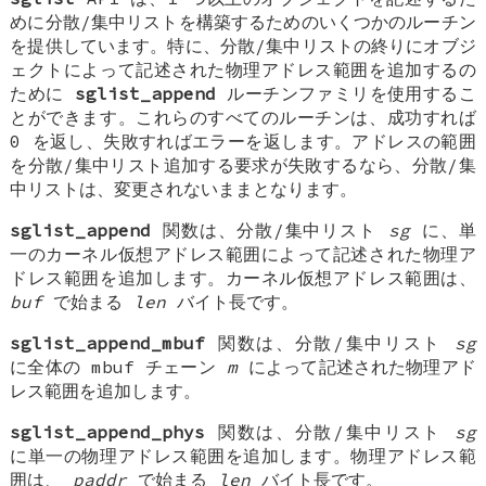
めに分散/集中リストを構築するためのいくつかのルーチン
を提供しています。特に、分散/集中リストの終りにオブジ
ェクトによって記述された物理アドレス範囲を追加するの
ために
sglist_append
ルーチンファミリを使用するこ
とができます。これらのすべてのルーチンは、成功すれば
0 を返し、失敗すればエラーを返します。アドレスの範囲
を分散/集中リスト追加する要求が失敗するなら、分散/集
中リストは、変更されないままとなります。
sglist_append
関数は、分散/集中リスト
sg
に、単
一のカーネル仮想アドレス範囲によって記述された物理ア
ドレス範囲を追加します。カーネル仮想アドレス範囲は、
buf
で始まる
len
バイト長です。
sglist_append_mbuf
関数は、分散/集中リスト
sg
に全体の mbuf チェーン
m
によって記述された物理アド
レス範囲を追加します。
sglist_append_phys
関数は、分散/集中リスト
sg
に単一の物理アドレス範囲を追加します。物理アドレス範
囲は、
paddr
で始まる
len
バイト長です。