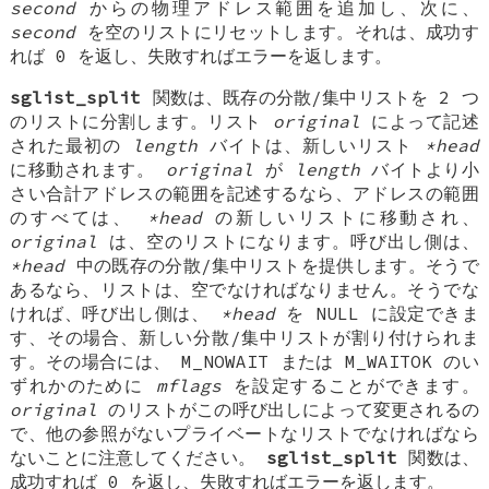
second
からの物理アドレス範囲を追加し、次に、
second
を空のリストにリセットします。それは、成功す
れば 0 を返し、失敗すればエラーを返します。
sglist_split
関数は、既存の分散/集中リストを 2 つ
のリストに分割します。リスト
original
によって記述
された最初の
length
バイトは、新しいリスト
*head
に移動されます。
original
が
length
バイトより小
さい合計アドレスの範囲を記述するなら、アドレスの範囲
のすべては、
*head
の新しいリストに移動され、
original
は、空のリストになります。呼び出し側は、
*head
中の既存の分散/集中リストを提供します。そうで
あるなら、リストは、空でなければなりません。そうでな
ければ、呼び出し側は、
*head
を
NULL
に設定できま
す、その場合、新しい分散/集中リストが割り付けられま
す。その場合には、
M_NOWAIT
または
M_WAITOK
のい
ずれかのために
mflags
を設定することができます。
original
のリストがこの呼び出しによって変更されるの
で、他の参照がないプライベートなリストでなければなら
ないことに注意してください。
sglist_split
関数は、
成功すれば 0 を返し、失敗すればエラーを返します。