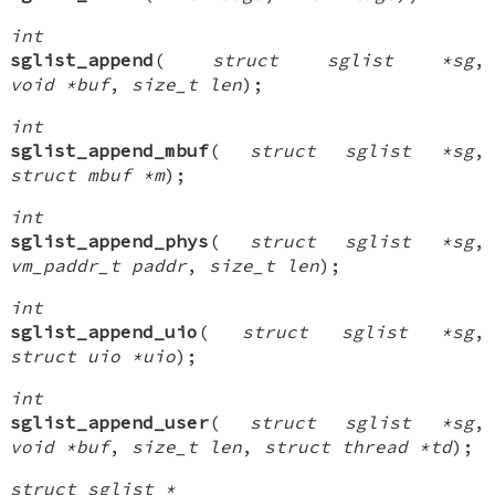
int
sglist_append
(
struct sglist *sg
,
void *buf
,
size_t len
);
int
sglist_append_mbuf
(
struct sglist *sg
,
struct mbuf *m
);
int
sglist_append_phys
(
struct sglist *sg
,
vm_paddr_t paddr
,
size_t len
);
int
sglist_append_uio
(
struct sglist *sg
,
struct uio *uio
);
int
sglist_append_user
(
struct sglist *sg
,
void *buf
,
size_t len
,
struct thread *td
);
struct sglist *