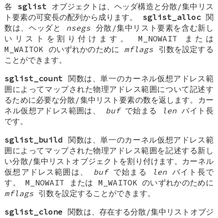
各
sglist
オブジェクトは、ヘッダ構造と分散/集中リス
ト要素の可変長の配列から成ります。
sglist_alloc
関
数は、ヘッダと
nsegs
分散/集中リスト要素を含む新し
いリストを割り付けます。
M_NOWAIT
または
M_WAITOK
のいずれかのために
mflags
引数を設定する
ことができます。
sglist_count
関数は、単一のカーネル仮想アドレス範
囲によってマップされた物理アドレス範囲について記述す
るために必要な分散/集中リスト要素の数を返します。カー
ネル仮想アドレス範囲は、
buf
で始まる
len
バイト長
です。
sglist_build
関数は、単一のカーネル仮想アドレス範
囲によってマップされた物理アドレス範囲を記述する新し
い分散/集中リストオブジェクトを割り付けます。カーネル
仮想アドレス範囲は、
buf
で始まる
len
バイト長で
す。
M_NOWAIT
または
M_WAITOK
のいずれかのために
mflags
引数を設定することができます。
sglist_clone
関数は、存在する分散/集中リストオブジ