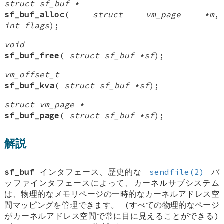
struct sf_buf *
sf_buf_alloc
(
struct vm_page *m
,
int flags
);
void
sf_buf_free
(
struct sf_buf *sf
);
vm_offset_t
sf_buf_kva
(
struct sf_buf *sf
);
struct vm_page *
sf_buf_page
(
struct sf_buf *sf
);
解説
sf_buf
インタフェース、歴史的な
sendfile(2)
バ
ッファインタフェースによって、カーネルサブシステム
は、物理的なメモリページの一時的なカーネルアドレス空
間マッピングを管理できます。 (すべての物理的なページ
がカーネルアドレス空間で常に目に見えることができる)