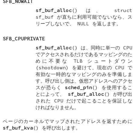
SFB_NOWAIT
sf_buf_alloc
() は、
struct
sf_buf
が直ちに利用可能でないなら、ス
リープしないで、
NULL
を返します。
SFB_CPUPRIVATE
sf_buf_alloc
() は、同時に単一の CPU
でアクセスされるだけであるマッピングのた
めに不要な TLB シュートダウン
(shootdown) を避けて、現在の CPU で
有効な一時的なマッピングのみを準備しま
す。呼び出し側は、仮想アドレスへのアクセ
スが恐らく
sched_pin
() を使用するこ
とによって、
sf_buf_alloc
() が呼び出
された CPU だけで起こることを保証しな
ければなりません。
ページのカーネルでマップされたアドレスを返すために
sf_buf_kva
() を呼び出します。