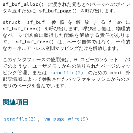
sf_buf_alloc
() に渡された元もとのページへのポイン
タを返すために
sf_buf_page
() を呼び出します。
struct sf_buf
参照を解放するために
sf_buf_free
() を呼び出します。呼び出し側は、物理的
なページで以前に取得した配線を解放する責任がありま
す。
sf_buf_free
() は、ページ自体ではなく、一時的
なカーネルアドレス空間マッピングだけを解放します。
このインタフェースの使用法は、0 コピーのソケット I/O
でのような、ユーザメモリからの借りられたページのマッ
ピング管理、または
sendfile(2)
のための mbuf 外
部記憶域によって参照されたバッファキャッシュからのメ
モリのページを含んでいます。
関連項目
sendfile(2)
,
vm_page_wire(9)