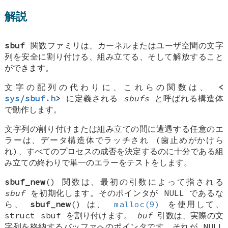
解説
sbuf
関数ファミリは、カーネルまたはユーザ空間の文字
列を安全に割り付ける、組み立てる、そして解放すること
ができます。
文字の配列の代わりに、これらの関数は、
<
sys/sbuf.h
>
に定義される
sbufs
と呼ばれる構造体
で動作します。
文字列の割り付けまたは組み立ての間に遭遇する任意のエ
ラーは、データ構造体でラッチされ (歯止めがかけら
れ)、すべてのプロセスの成否を決定するのに十分である組
み立ての終わりで単一のエラーをテストをします。
sbuf_new
() 関数は、最初の引数によって指される
sbuf
を初期化します。そのポインタが
NULL
であるな
ら、
sbuf_new
() は、
malloc(9)
を使用して、
struct sbuf
を割り付けます。
buf
引数は、実際の文
字列を格納するバッファへのポインタです。それが
NULL