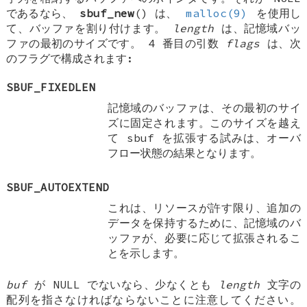
であるなら、
sbuf_new
() は、
malloc(9)
を使用し
て、バッファを割り付けます。
length
は、記憶域バッ
ファの最初のサイズです。 4 番目の引数
flags
は、次
のフラグで構成されます:
SBUF_FIXEDLEN
記憶域のバッファは、その最初のサイ
ズに固定されます。このサイズを越え
て sbuf を拡張する試みは、オーバ
フロー状態の結果となります。
SBUF_AUTOEXTEND
これは、リソースが許す限り、追加の
データを保持するために、記憶域のバ
ッファが、必要に応じて拡張されるこ
とを示します。
buf
が
NULL
でないなら、少なくとも
length
文字の
配列を指さなければならないことに注意してください。