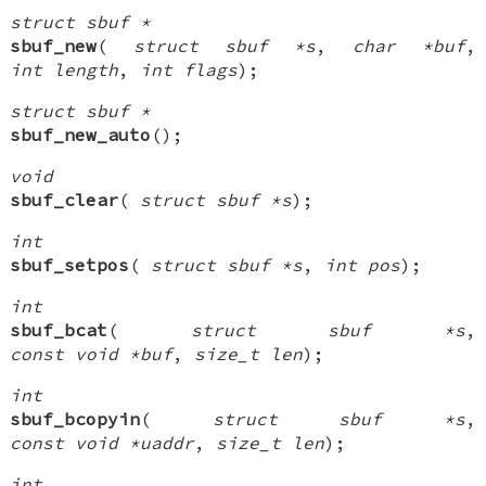
struct sbuf *
sbuf_new
(
struct sbuf *s
,
char *buf
,
int length
,
int flags
);
struct sbuf *
sbuf_new_auto
();
void
sbuf_clear
(
struct sbuf *s
);
int
sbuf_setpos
(
struct sbuf *s
,
int pos
);
int
sbuf_bcat
(
struct sbuf *s
,
const void *buf
,
size_t len
);
int
sbuf_bcopyin
(
struct sbuf *s
,
const void *uaddr
,
size_t len
);
int