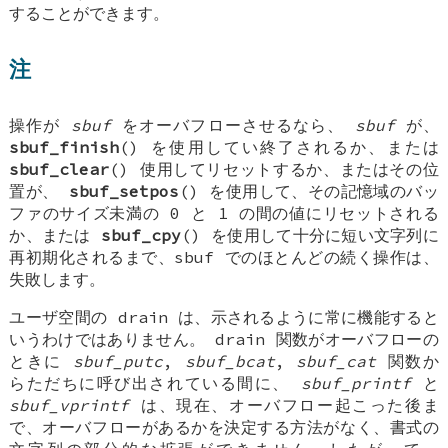
することができます。
注
操作が
sbuf
をオーバフローさせるなら、
sbuf
が、
sbuf_finish
() を使用してい終了されるか、または
sbuf_clear
() 使用してリセットするか、またはその位
置が、
sbuf_setpos
() を使用して、その記憶域のバッ
ファのサイズ未満の 0 と 1 の間の値にリセットされる
か、または
sbuf_cpy
() を使用して十分に短い文字列に
再初期化されるまで、sbuf でのほとんどの続く操作は、
失敗します。
ユーザ空間の drain は、示されるように常に機能すると
いうわけではありません。 drain 関数がオーバフローの
ときに
sbuf_putc
,
sbuf_bcat
,
sbuf_cat
関数か
らただちに呼び出されている間に、
sbuf_printf
と
sbuf_vprintf
は、現在、オーバフロー起こった後ま
で、オーバフローがあるかを決定する方法がなく、書式の