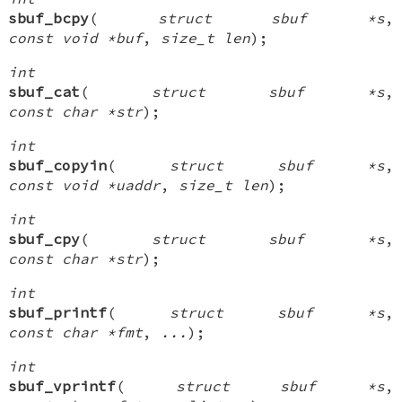
sbuf_bcpy
(
struct sbuf *s
,
const void *buf
,
size_t len
);
int
sbuf_cat
(
struct sbuf *s
,
const char *str
);
int
sbuf_copyin
(
struct sbuf *s
,
const void *uaddr
,
size_t len
);
int
sbuf_cpy
(
struct sbuf *s
,
const char *str
);
int
sbuf_printf
(
struct sbuf *s
,
const char *fmt
,
...
);
int
sbuf_vprintf
(
struct sbuf *s
,