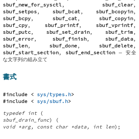
sbuf_new_for_sysctl
,
sbuf_clear
,
sbuf_setpos
,
sbuf_bcat
,
sbuf_bcopyin
,
sbuf_bcpy
,
sbuf_cat
,
sbuf_copyin
,
sbuf_cpy
,
sbuf_printf
,
sbuf_vprintf
,
sbuf_putc
,
sbuf_set_drain
,
sbuf_trim
,
sbuf_error
,
sbuf_finish
,
sbuf_data
,
sbuf_len
,
sbuf_done
,
sbuf_delete
,
sbuf_start_section
,
sbuf_end_section
—
安全
な文字列の組み立て
書式
#include <
sys/types.h
>
#include <
sys/sbuf.h
>
typedef int
(
sbuf_drain_func
) (
void *arg, const char *data, int len
);