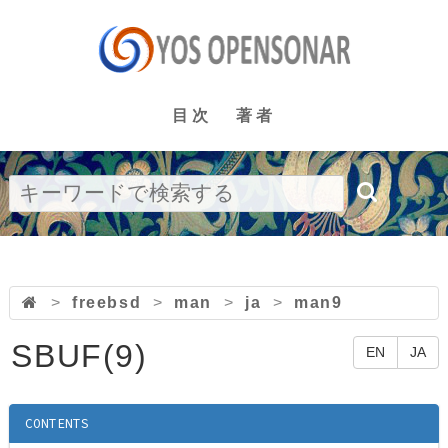
目次
著者
>
freebsd
>
man
>
ja
>
man9
SBUF(9)
EN
JA
CONTENTS