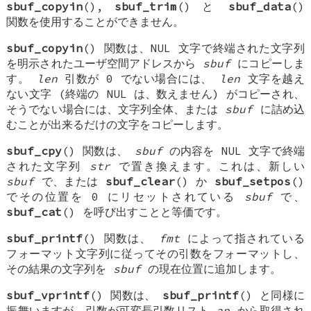
sbuf_copyin
(),
sbuf_trim
() と
sbuf_data
()
関数を使用することができません。
sbuf_copyin
() 関数は、NUL 文字で終端された文字列
を明示されたユーザ空間アドレスから
sbuf
にコピーしま
す。
len
引数が 0 でない場合には、
len
文字を越え
ない文字 (終端の NUL は、数えません) がコピーされ、
そうでない場合には、文字列全体、または
sbuf
に詰め込
むことが出来るだけの文字をコピーします。
sbuf_cpy
() 関数は、
sbuf
の内容を NUL 文字で終端
された文字列
str
で置き換えます。これは、新しい
sbuf
で、または
sbuf_clear
() か
sbuf_setpos
()
でその位置を 0 にリセットされている
sbuf
で、
sbuf_cat
() を呼び出すことと等価です。
sbuf_printf
() 関数は、
fmt
によって指されている
フォーマット文字列に従ってその引数をフォーマットし、
その結果の文字列を
sbuf
の現在位置に追加します。
sbuf_vprintf
() 関数は、
sbuf_printf
() と同様に
振舞いますが、引数が可変長引数リスト
ap
から取得され