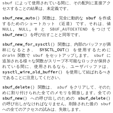
sbuf によって使用されている間に、その配列に直接アク
セスすることの結果は、未定義です。
sbuf_new_auto
() 関数は、完全に動的な
sbuf
を作成
するためのショートカット (近道) です。それは、値
NULL
,
NULL
,
0
と
SBUF_AUTOEXTEND
をつけて
sbuf_new
() を呼び出すことと同等です。
sbuf_new_for_sysctl
() 関数は、内部のバッファが満
杯になるとき、
SYSCTL_OUT
() を使用するために
drain 関数で sbuf をセットアップします。 sbuf に
追加される様々な関数がスリープ不可能なロックが保持さ
れている間に、使用されるなら、ユーザバッファは、
sysctl_wire_old_buffer
() を使用して結ばれるべき
であることに注意してください。
sbuf_delete
() 関数は、
sbuf
をクリアして、そのた
めに割り付けられた全てのメモリを開放します。全ての
sbuf_new
() への呼び出しのための
sbuf_delete
()
の呼び出しがなければなりません。削除された後の sbuf
への全てのアクセスの試みは、失敗します。