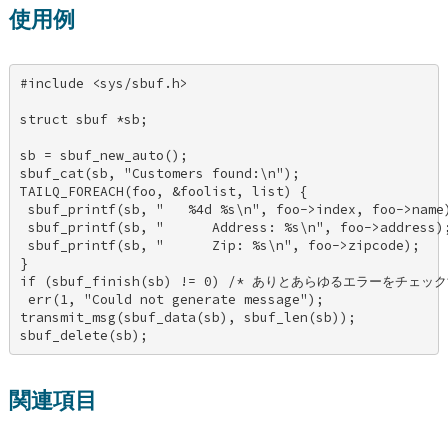
使用例
#include <sys/sbuf.h> 

struct sbuf *sb; 

sb = sbuf_new_auto(); 

sbuf_cat(sb, "Customers found:\n"); 

TAILQ_FOREACH(foo, &foolist, list) { 

 sbuf_printf(sb, "   %4d %s\n", foo->index, foo->name)
 sbuf_printf(sb, "      Address: %s\n", foo->address);
 sbuf_printf(sb, "      Zip: %s\n", foo->zipcode); 

} 

if (sbuf_finish(sb) != 0) /* ありとあらゆるエラーをチェックす
 err(1, "Could not generate message"); 

transmit_msg(sbuf_data(sb), sbuf_len(sb)); 

sbuf_delete(sb);
関連項目