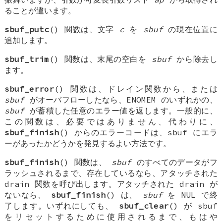
ることが違います。
sbuf_putc
() 関数は、文字
c
を
sbuf
の現在位置に
追加します。
sbuf_trim
() 関数は、末尾の空白を
sbuf
から除去し
ます。
sbuf_error
() 関数は、ドレイン関数から、または
sbuf
がオーバフローしたなら、ENOMEM のいずれかの、
sbuf
が蓄積した任意のエラー値を返します。一般的に、
この関数は、必要ではありません、代わりに、
sbuf_finish
() からのエラーコードは、sbuf にエラ
ーがあったかどうかを発見するよい方法です。
sbuf_finish
() 関数は、
sbuf
のすべてのデータがフ
ラッシュされるまで、存在しているなら、アタッチされた
drain 関数を呼び出します。アタッチされた drain が
ないなら、
sbuf_finish
() は、
sbuf
を NUL で終
了します。いずれにしても、
sbuf_clear
() が sbuf
をリセットするために使用されるまで、もはや