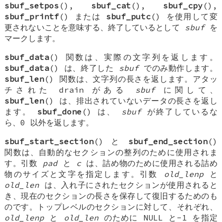
sbuf_setpos
(),
sbuf_cat
(),
sbuf_cpy
(),
sbuf_printf
() または
sbuf_putc
() を使用して変
更されないことを意味する、終了しているとして
sbuf
を
マークします。
sbuf_data
() 関数は、実際の文字列を返します。
sbuf_data
() は、終了した
sbuf
でのみ動作します。
sbuf_len
() 関数は、文字列の長さを返します。アタッ
チされた drain がある
sbuf
に関して、
sbuf_len
() は、排出されていないデータの長さを返し
ます。
sbuf_done
() は、
sbuf
が終了しているな
ら、0 以外を返します。
sbuf_start_section
() と
sbuf_end_section
()
関数は、自動的なセクションの整列のために使用されま
す。引数
pad
と
c
は、詰め物のために使用される詰め
物のサイズと文字を指定します。引数
old_lenp
と
old_len
は、入れ子にされたセクションが使用されると
き、現在のセクションの長さを保存して復旧するためのも
のです。トップレベルのセクションに対して、それぞれ、
old_lenp
と
old_len
のために
NULL
と-1 を指定