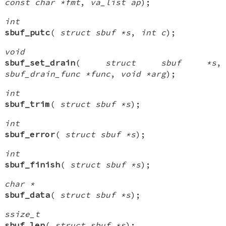
const char *fmt
,
va_list ap
);
int
sbuf_putc
(
struct sbuf *s
,
int c
);
void
sbuf_set_drain
(
struct sbuf *s
,
sbuf_drain_func *func
,
void *arg
);
int
sbuf_trim
(
struct sbuf *s
);
int
sbuf_error
(
struct sbuf *s
);
int
sbuf_finish
(
struct sbuf *s
);
char *
sbuf_data
(
struct sbuf *s
);
ssize_t
sbuf_len
(
struct sbuf *s
);