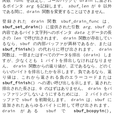
関数
func
を設定し、コールバックで drain に渡され
るポインタ
arg
を記録します。
sbuf_len
が 0 以外
である間に、drain 関数を変更することはできません。
登録された drain 関数
sbuf_drain_func
は、
sbuf_set_drain
() に提供された引数
arg
、sbuf の
内容であるバイト文字列へのポインタ
data
とデータの長
さの
len
で呼び出されます。 drain 関数が存在してい
るなら、sbuf の内部バッファが満杯であるか、または
sbuf_finish
() の代わりに呼び出されます。 drain
関数は、一部またはすべてのデータを排出 (drain) しま
すが、少なくとも 1 バイトを排出しなければなりませ
ん。 drain 関数からの返り値が、正であるなら、どのく
らいのバイトを排出したかを示します。負であるなら、返
り値は、これから返される負のエラーコードまたは
sbuf_finish
() への遅い呼び出しを示します。返された
排出された長さは、0 のはずはありません。 drain をバ
ッファリングしないようにするためには、 2 バイトのバ
ッファで sbuf を初期化します。 drain は、sbuf に
追加されたあらゆるバイトに対して呼び出されます。
drain がある sbuf で
sbuf_bcopyin
(),