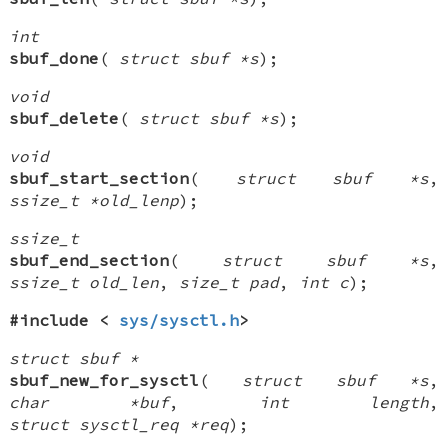
int
sbuf_done
(
struct sbuf *s
);
void
sbuf_delete
(
struct sbuf *s
);
void
sbuf_start_section
(
struct sbuf *s
,
ssize_t *old_lenp
);
ssize_t
sbuf_end_section
(
struct sbuf *s
,
ssize_t old_len
,
size_t pad
,
int c
);
#include <
sys/sysctl.h
>
struct sbuf *
sbuf_new_for_sysctl
(
struct sbuf *s
,
char *buf
,
int length
,
struct sysctl_req *req
);