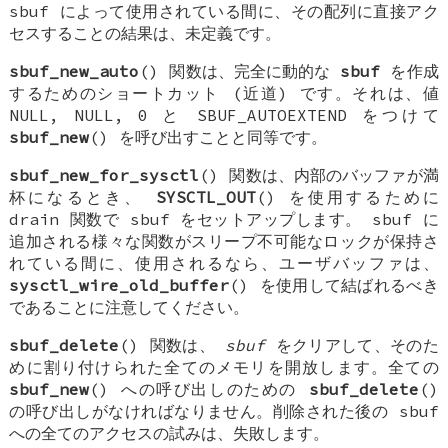
sbuf によって使用されている間に、その配列に直接アク
セスすることの結果は、未定義です。
sbuf_new_auto
() 関数は、完全に動的な
sbuf
を作成
するためのショートカット (近道) です。それは、値
NULL
,
NULL
,
0
と
SBUF_AUTOEXTEND
をつけて
sbuf_new
() を呼び出すことと同等です。
sbuf_new_for_sysctl
() 関数は、内部のバッファが満
杯になるとき、
SYSCTL_OUT
() を使用するために
drain 関数で sbuf をセットアップします。 sbuf に
追加される様々な関数がスリープ不可能なロックが保持さ
れている間に、使用されるなら、ユーザバッファは、
sysctl_wire_old_buffer
() を使用して結ばれるべき
であることに注意してください。
sbuf_delete
() 関数は、
sbuf
をクリアして、そのた
めに割り付けられた全てのメモリを開放します。全ての
sbuf_new
() への呼び出しのための
sbuf_delete
()
の呼び出しがなければなりません。削除された後の sbuf
への全てのアクセスの試みは、失敗します。