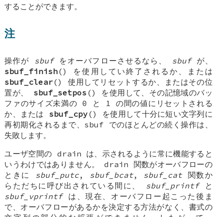
することができます。
注
操作が
sbuf
をオーバフローさせるなら、
sbuf
が、
sbuf_finish
() を使用してい終了されるか、または
sbuf_clear
() 使用してリセットするか、またはその位
置が、
sbuf_setpos
() を使用して、その記憶域のバッ
ファのサイズ未満の 0 と 1 の間の値にリセットされる
か、または
sbuf_cpy
() を使用して十分に短い文字列に
再初期化されるまで、sbuf でのほとんどの続く操作は、
失敗します。
ユーザ空間の drain は、示されるように常に機能すると
いうわけではありません。 drain 関数がオーバフローの
ときに
sbuf_putc
,
sbuf_bcat
,
sbuf_cat
関数か
らただちに呼び出されている間に、
sbuf_printf
と
sbuf_vprintf
は、現在、オーバフロー起こった後ま
で、オーバフローがあるかを決定する方法がなく、書式の