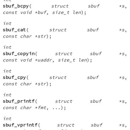
sbuf_bcpy
(
struct sbuf *s
,
const void *buf
,
size_t len
);
int
sbuf_cat
(
struct sbuf *s
,
const char *str
);
int
sbuf_copyin
(
struct sbuf *s
,
const void *uaddr
,
size_t len
);
int
sbuf_cpy
(
struct sbuf *s
,
const char *str
);
int
sbuf_printf
(
struct sbuf *s
,
const char *fmt
,
...
);
int
sbuf_vprintf
(
struct sbuf *s
,