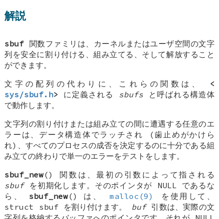
解説
sbuf
関数ファミリは、カーネルまたはユーザ空間の文字
列を安全に割り付ける、組み立てる、そして解放すること
ができます。
文字の配列の代わりに、これらの関数は、
<
sys/sbuf.h
>
に定義される
sbufs
と呼ばれる構造体
で動作します。
文字列の割り付けまたは組み立ての間に遭遇する任意のエ
ラーは、データ構造体でラッチされ (歯止めがかけら
れ)、すべてのプロセスの成否を決定するのに十分である組
み立ての終わりで単一のエラーをテストをします。
sbuf_new
() 関数は、最初の引数によって指される
sbuf
を初期化します。そのポインタが
NULL
であるな
ら、
sbuf_new
() は、
malloc(9)
を使用して、
struct sbuf
を割り付けます。
buf
引数は、実際の文
字列を格納するバッファへのポインタです。それが
NULL