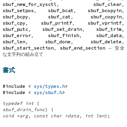
sbuf_new_for_sysctl
,
sbuf_clear
,
sbuf_setpos
,
sbuf_bcat
,
sbuf_bcopyin
,
sbuf_bcpy
,
sbuf_cat
,
sbuf_copyin
,
sbuf_cpy
,
sbuf_printf
,
sbuf_vprintf
,
sbuf_putc
,
sbuf_set_drain
,
sbuf_trim
,
sbuf_error
,
sbuf_finish
,
sbuf_data
,
sbuf_len
,
sbuf_done
,
sbuf_delete
,
sbuf_start_section
,
sbuf_end_section
—
安全
な文字列の組み立て
書式
#include <
sys/types.h
>
#include <
sys/sbuf.h
>
typedef int
(
sbuf_drain_func
) (
void *arg, const char *data, int len
);