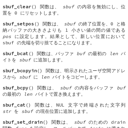
sbuf_clear
() 関数は、
sbuf
の内容を無効にし、位
置を 0 にリセットします。
sbuf_setpos
() 関数は、
sbuf
の終了位置を、0 と格
納バッファの大きさよりも 1 小さい値の間の値である
pos
に設定します。結果として、新しい位置において
sbuf の先端を切り捨てることになります。
sbuf_bcat
() 関数は、バッファ
buf
の最初の
len
バ
イトを
sbuf
に追加します。
sbuf_bcopyin
() 関数は、明示されたユーザ空間アドレ
スから
sbuf
に
len
バイトをコピーします。
sbuf_bcpy
() 関数は、
sbuf
の内容をバッファ
buf
の最初の
len
バイトで置き換えます。
sbuf_cat
() 関数は、NUL 文字で終端された文字列
str
を
sbuf
の現在位置に追加します。
sbuf_set_drain
() 関数は、
sbuf
のための drain