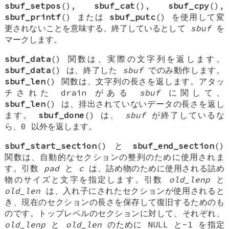
sbuf_setpos
(),
sbuf_cat
(),
sbuf_cpy
(),
sbuf_printf
() または
sbuf_putc
() を使用して変
更されないことを意味する、終了しているとして
sbuf
を
マークします。
sbuf_data
() 関数は、実際の文字列を返します。
sbuf_data
() は、終了した
sbuf
でのみ動作します。
sbuf_len
() 関数は、文字列の長さを返します。アタッ
チされた drain がある
sbuf
に関して、
sbuf_len
() は、排出されていないデータの長さを返し
ます。
sbuf_done
() は、
sbuf
が終了しているな
ら、0 以外を返します。
sbuf_start_section
() と
sbuf_end_section
()
関数は、自動的なセクションの整列のために使用されま
す。引数
pad
と
c
は、詰め物のために使用される詰め
物のサイズと文字を指定します。引数
old_lenp
と
old_len
は、入れ子にされたセクションが使用されると
き、現在のセクションの長さを保存して復旧するためのも
のです。トップレベルのセクションに対して、それぞれ、
old_lenp
と
old_len
のために
NULL
と-1 を指定