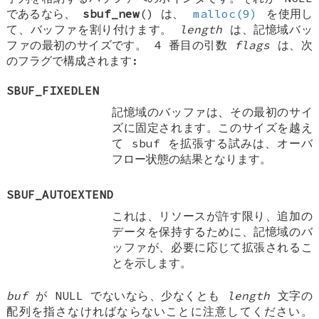
であるなら、
sbuf_new
() は、
malloc(9)
を使用し
て、バッファを割り付けます。
length
は、記憶域バッ
ファの最初のサイズです。 4 番目の引数
flags
は、次
のフラグで構成されます:
SBUF_FIXEDLEN
記憶域のバッファは、その最初のサイ
ズに固定されます。このサイズを越え
て sbuf を拡張する試みは、オーバ
フロー状態の結果となります。
SBUF_AUTOEXTEND
これは、リソースが許す限り、追加の
データを保持するために、記憶域のバ
ッファが、必要に応じて拡張されるこ
とを示します。
buf
が
NULL
でないなら、少なくとも
length
文字の
配列を指さなければならないことに注意してください。