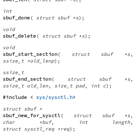
int
sbuf_done
(
struct sbuf *s
);
void
sbuf_delete
(
struct sbuf *s
);
void
sbuf_start_section
(
struct sbuf *s
,
ssize_t *old_lenp
);
ssize_t
sbuf_end_section
(
struct sbuf *s
,
ssize_t old_len
,
size_t pad
,
int c
);
#include <
sys/sysctl.h
>
struct sbuf *
sbuf_new_for_sysctl
(
struct sbuf *s
,
char *buf
,
int length
,
struct sysctl_req *req
);