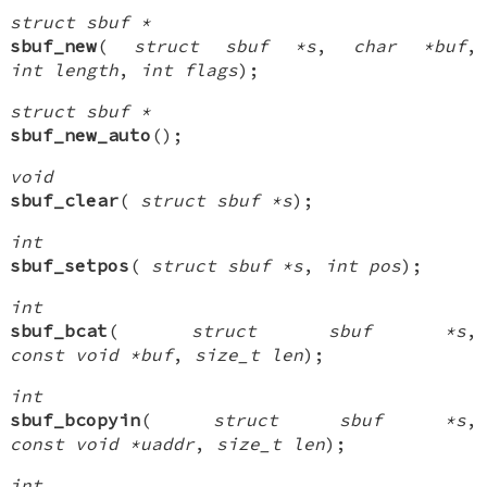
struct sbuf *
sbuf_new
(
struct sbuf *s
,
char *buf
,
int length
,
int flags
);
struct sbuf *
sbuf_new_auto
();
void
sbuf_clear
(
struct sbuf *s
);
int
sbuf_setpos
(
struct sbuf *s
,
int pos
);
int
sbuf_bcat
(
struct sbuf *s
,
const void *buf
,
size_t len
);
int
sbuf_bcopyin
(
struct sbuf *s
,
const void *uaddr
,
size_t len
);
int