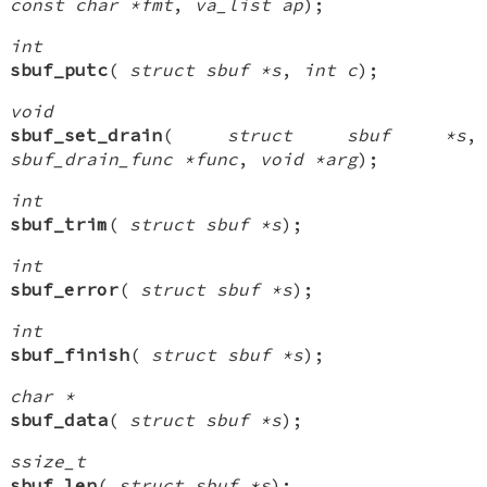
const char *fmt
,
va_list ap
);
int
sbuf_putc
(
struct sbuf *s
,
int c
);
void
sbuf_set_drain
(
struct sbuf *s
,
sbuf_drain_func *func
,
void *arg
);
int
sbuf_trim
(
struct sbuf *s
);
int
sbuf_error
(
struct sbuf *s
);
int
sbuf_finish
(
struct sbuf *s
);
char *
sbuf_data
(
struct sbuf *s
);
ssize_t
sbuf_len
(
struct sbuf *s
);