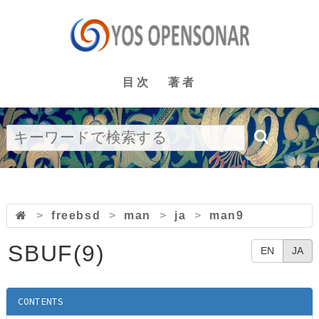
目次
著者
>
freebsd
>
man
>
ja
>
man9
SBUF(9)
EN
JA
CONTENTS