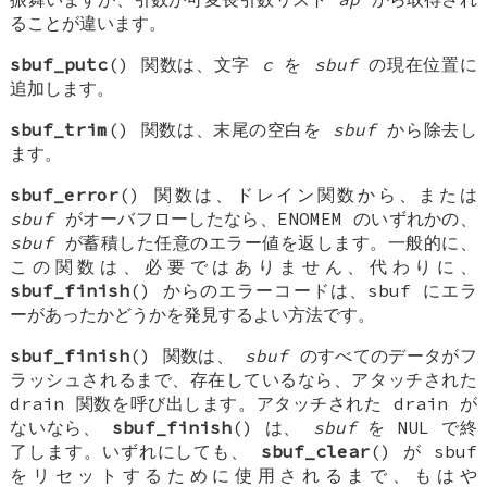
ることが違います。
sbuf_putc
() 関数は、文字
c
を
sbuf
の現在位置に
追加します。
sbuf_trim
() 関数は、末尾の空白を
sbuf
から除去し
ます。
sbuf_error
() 関数は、ドレイン関数から、または
sbuf
がオーバフローしたなら、ENOMEM のいずれかの、
sbuf
が蓄積した任意のエラー値を返します。一般的に、
この関数は、必要ではありません、代わりに、
sbuf_finish
() からのエラーコードは、sbuf にエラ
ーがあったかどうかを発見するよい方法です。
sbuf_finish
() 関数は、
sbuf
のすべてのデータがフ
ラッシュされるまで、存在しているなら、アタッチされた
drain 関数を呼び出します。アタッチされた drain が
ないなら、
sbuf_finish
() は、
sbuf
を NUL で終
了します。いずれにしても、
sbuf_clear
() が sbuf
をリセットするために使用されるまで、もはや