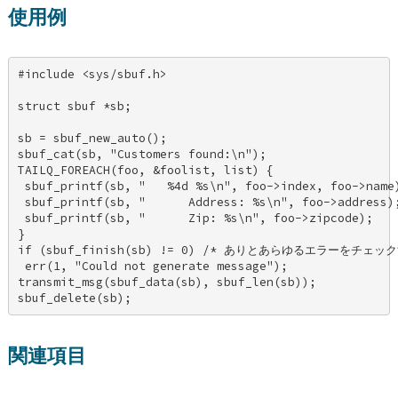
使用例
#include <sys/sbuf.h> 

struct sbuf *sb; 

sb = sbuf_new_auto(); 

sbuf_cat(sb, "Customers found:\n"); 

TAILQ_FOREACH(foo, &foolist, list) { 

 sbuf_printf(sb, "   %4d %s\n", foo->index, foo->name)
 sbuf_printf(sb, "      Address: %s\n", foo->address);
 sbuf_printf(sb, "      Zip: %s\n", foo->zipcode); 

} 

if (sbuf_finish(sb) != 0) /* ありとあらゆるエラーをチェックす
 err(1, "Could not generate message"); 

transmit_msg(sbuf_data(sb), sbuf_len(sb)); 

sbuf_delete(sb);
関連項目