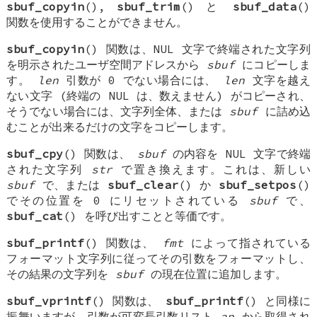
sbuf_copyin
(),
sbuf_trim
() と
sbuf_data
()
関数を使用することができません。
sbuf_copyin
() 関数は、NUL 文字で終端された文字列
を明示されたユーザ空間アドレスから
sbuf
にコピーしま
す。
len
引数が 0 でない場合には、
len
文字を越え
ない文字 (終端の NUL は、数えません) がコピーされ、
そうでない場合には、文字列全体、または
sbuf
に詰め込
むことが出来るだけの文字をコピーします。
sbuf_cpy
() 関数は、
sbuf
の内容を NUL 文字で終端
された文字列
str
で置き換えます。これは、新しい
sbuf
で、または
sbuf_clear
() か
sbuf_setpos
()
でその位置を 0 にリセットされている
sbuf
で、
sbuf_cat
() を呼び出すことと等価です。
sbuf_printf
() 関数は、
fmt
によって指されている
フォーマット文字列に従ってその引数をフォーマットし、
その結果の文字列を
sbuf
の現在位置に追加します。
sbuf_vprintf
() 関数は、
sbuf_printf
() と同様に
振舞いますが、引数が可変長引数リスト
ap
から取得され