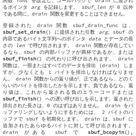
関数
func
を設定し、コールバックで drain に渡され
るポインタ
arg
を記録します。
sbuf_len
が 0 以外
である間に、drain 関数を変更することはできません。
登録された drain 関数
sbuf_drain_func
は、
sbuf_set_drain
() に提供された引数
arg
、sbuf の
内容であるバイト文字列へのポインタ
data
とデータの長
さの
len
で呼び出されます。 drain 関数が存在してい
るなら、sbuf の内部バッファが満杯であるか、または
sbuf_finish
() の代わりに呼び出されます。 drain
関数は、一部またはすべてのデータを排出 (drain) しま
すが、少なくとも 1 バイトを排出しなければなりませ
ん。 drain 関数からの返り値が、正であるなら、どのく
らいのバイトを排出したかを示します。負であるなら、返
り値は、これから返される負のエラーコードまたは
sbuf_finish
() への遅い呼び出しを示します。返された
排出された長さは、0 のはずはありません。 drain をバ
ッファリングしないようにするためには、 2 バイトのバ
ッファで sbuf を初期化します。 drain は、sbuf に
追加されたあらゆるバイトに対して呼び出されます。
drain がある sbuf で
sbuf_bcopyin
(),