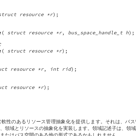
struct resource *r
);
e
(
struct resource *r
,
bus_space_handle_t h
);
t
e
(
struct resource *r
);
uct resource *r
,
int rid
);
uct resource *r
);
軟性のあるリソース管理抽象化を提供します。それは、バス
、領域とリソースの抽象化を実装します。領域記述子は、領域
またはバス空間のある他の形式であるかもしれません。