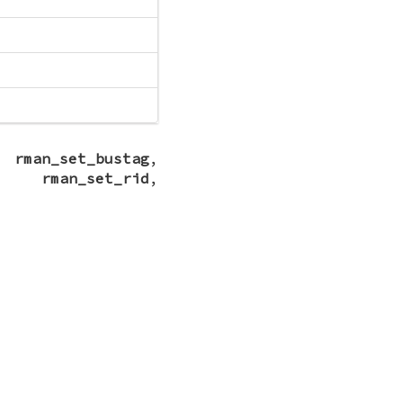
,
rman_set_bustag
,
,
rman_set_rid
,