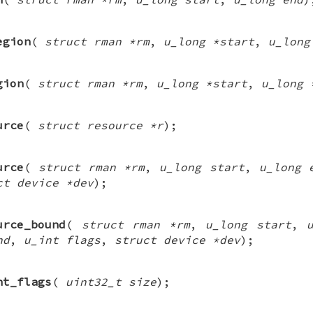
egion
(
struct rman *rm
,
u_long *start
,
u_long
gion
(
struct rman *rm
,
u_long *start
,
u_long 
urce
(
struct resource *r
);
urce
(
struct rman *rm
,
u_long start
,
u_long 
ct device *dev
);
urce_bound
(
struct rman *rm
,
u_long start
,
nd
,
u_int flags
,
struct device *dev
);
nt_flags
(
uint32_t size
);