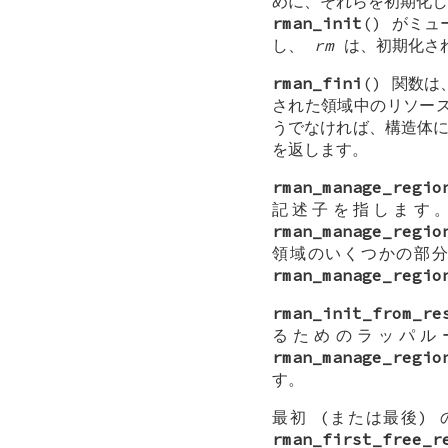
めに、それらを初期化し
rman_init
() がミ
し、
rm
は、初期化さ
rman_fini
() 関数
された領域中のリソー
うでなければ、構造体に
を返します。
rman_manage_regio
記述子を指します
rman_manage_regio
領域のいくつかの部
rman_manage_regio
rman_init_from_re
るためのラッパ
rman_manage_regio
す。
最初 (または最後)
rman_first_free_r