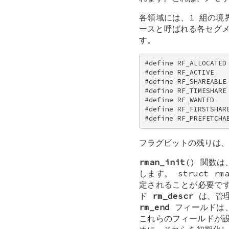
各領域には、1 組の境
ースと呼ばれる各セグメ
す。
#define RF_ALLOCAT
#define RF_ACTIVE
#define RF_SHAREA
#define RF_TIMESH
#define RF_WANTED
#define RF_FIRSTSHA
#define RF_PREFET
フラグビットの残りは、
rman_init
() 関数
します。
struct rm
定されることが必要で
ド
rm_descr
は、管理
rm_end
フィールドは、
これらのフィールドが