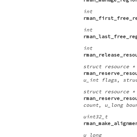
int
rman_first_free_r
int
rman_last_free_re
int
rman_release_reso
struct resource *
rman_reserve_reso
u_int flags
,
stru
struct resource *
rman_reserve_reso
count
,
u_long bou
uint32_t
rman_make_alignme
u_long