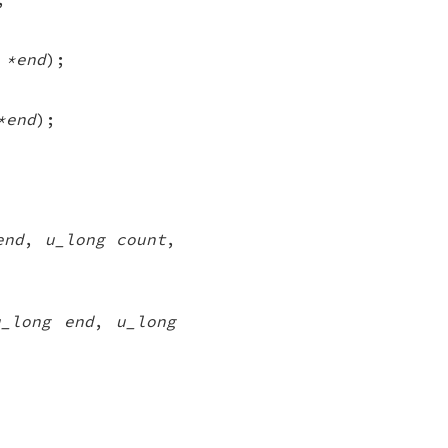
 *end
);
*end
);
end
,
u_long count
,
u_long end
,
u_long