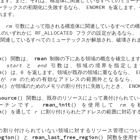
ます。また、それは、構造体に関連しているすべてのミューテ
ューテックスの初期化に失敗するなら、
ENOMEM
を返します。
れます。
は、
rm
引数によって指される構造体に関連しているすべての構
スのいずれかに
RF_ALLOCATED
フラグの設定があるなら
関連しているすべてのミューテックスが解放され、破壊されま
n
() 関数は、
rman
制御の下にある領域の概念を確立しま
。
start
と
end
引数は、領域の境界を指定しま
n
() は、0 を返します。領域が既存の領域に重なるなら、
E
分が
rm
のための有効なアドレスの範囲外となるなら、
n
() が領域のためのメモリの割り付けに失敗したとき、
ENO
source
() 関数は、既存のリソースによって裏付けられて
ルーチンです。
rman_init
() を使用して
rm
を初
n
() を通して
r
に割り付けられたアドレスの範囲に対応す
 の割り付けられていない領域に対するリソース管理につ
egion
() と
rman_last_free_region
() 関数を使用