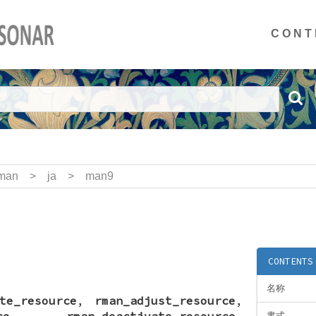
CONT
man
>
ja
>
man9
CONTENTS
名称
te_resource
,
rman_adjust_resource
,
ce
,
rman_deactivate_resource
,
書式