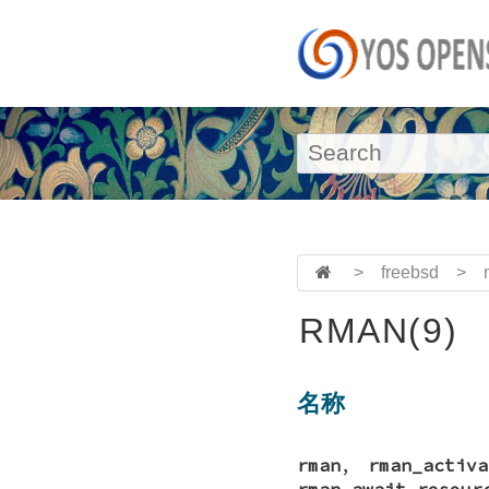
>
freebsd
>
RMAN(9)
名称
rman
,
rman_activa
rman_await_resour