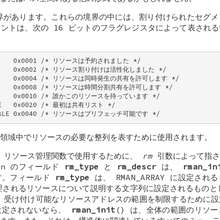
界があります。これらの境界の中には、割り付けられたセグメ
ントは、次の 16 ビットのフラグレジスタによって表され
ED    0x0001 /* リソースは予約されました */ 

       0x0002 /* リソース割り付けは活性化しました */ 

BLE    0x0004 /* リソースは同時発生の共有を許可します */ 

ARE    0x0008 /* リソースは時間分割共有を許可します */ 

       0x0010 /* 誰かこのリソースを待っています */ 

RE   0x0020 /* 最初は共有リスト */ 

CHABLE 0x0040 /* リソースはプリフェッチ可能です */
領域中でリソースの必要な整列を表すために使用されます。
は、リソース管理関数で使用するために、
rm
引数によって指さ
an
のフィールド
rm_type
と
rm_descr
は、
rman_in
す。フィールド
rm_type
は、
RMAN_ARRAY
に設定される
されるリソースについて説明する文字列に設定されるもの
受け付け可能なリソースアドレスの範囲を制限するために設
設定されないなら、
rman_init
() は、全体の範囲のリソ