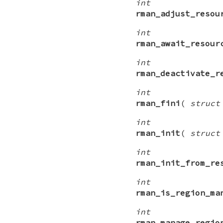
int
rman_adjust_resou
int
rman_await_resour
int
rman_deactivate_r
int
rman_fini
(
struct
int
rman_init
(
struct
int
rman_init_from_re
int
rman_is_region_ma
int
rman_manage_regio