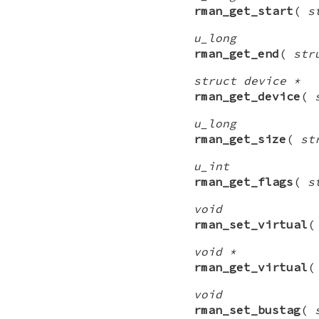
rman_get_start
(
s
u_long
rman_get_end
(
str
struct device *
rman_get_device
(
u_long
rman_get_size
(
st
u_int
rman_get_flags
(
s
void
rman_set_virtual
void *
rman_get_virtual
void
rman_set_bustag
(