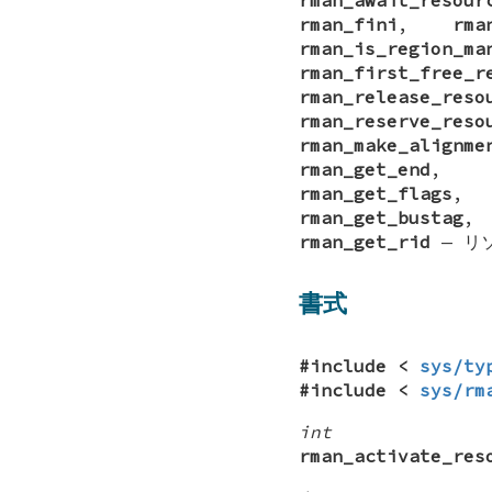
rman_fini
,
rma
rman_is_region_ma
rman_first_free_r
rman_release_reso
rman_reserve_reso
rman_make_alignme
rman_get_end
,
rman_get_flags
rman_get_bustag
rman_get_rid
—
リ
書式
#include <
sys/ty
#include <
sys/rm
int
rman_activate_res