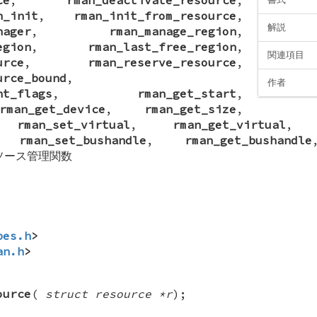
n_init
,
rman_init_from_resource
,
解説
nager
,
rman_manage_region
,
egion
,
rman_last_free_region
,
関連項目
urce
,
rman_reserve_resource
,
urce_bound
,
作者
nt_flags
,
rman_get_start
,
rman_get_device
,
rman_get_size
,
,
rman_set_virtual
,
rman_get_virtual
,
rman_set_bushandle
,
rman_get_bushandle
ソース管理関数
pes.h
>
an.h
>
ource
(
struct resource *r
);