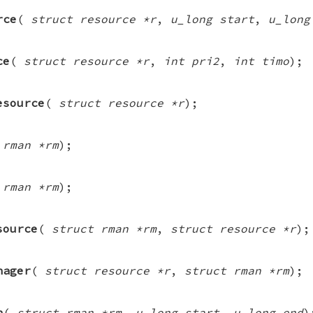
rce
(
struct resource *r
,
u_long start
,
u_long
ce
(
struct resource *r
,
int pri2
,
int timo
);
esource
(
struct resource *r
);
 rman *rm
);
 rman *rm
);
source
(
struct rman *rm
,
struct resource *r
);
nager
(
struct resource *r
,
struct rman *rm
);
n
(
struct rman *rm
,
u_long start
,
u_long end
)