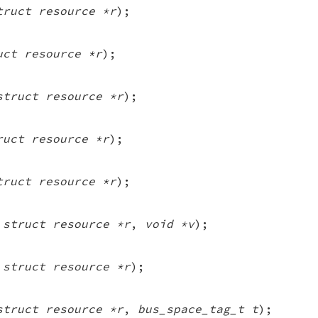
truct resource *r
);
uct resource *r
);
struct resource *r
);
ruct resource *r
);
truct resource *r
);
(
struct resource *r
,
void *v
);
(
struct resource *r
);
struct resource *r
,
bus_space_tag_t t
);