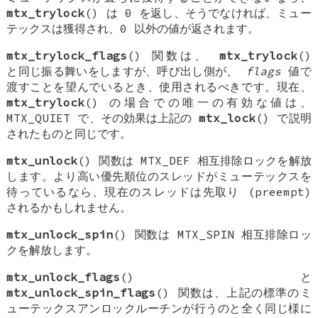
mtx_trylock
() は 0 を返し、そうでなければ、ミュー
テックスは獲得され、0 以外の値が返されます。
mtx_trylock_flags
() 関数は、
mtx_trylock
()
と同じ振る舞いをしますが、呼び出し側が、
flags
値で
渡すことを望んでいるとき、使用されるべきです。現在、
mtx_trylock
() の場合での唯一の有効な値は、
MTX_QUIET
で、その効果は上記の
mtx_lock
() で説明
されたものと同じです。
mtx_unlock
() 関数は
MTX_DEF
相互排除ロックを解放
します。より高い優先順位のスレッドがミューテックスを
待っているなら、現在のスレッドは先取り (preempt)
されるかもしれません。
mtx_unlock_spin
() 関数は
MTX_SPIN
相互排除ロッ
クを解放します。
mtx_unlock_flags
() と
mtx_unlock_spin_flags
() 関数は、上記の標準のミ
ューテックスアンロックルーチンが行うのと全く同じ様に