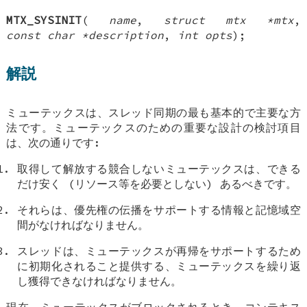
MTX_SYSINIT
(
name
,
struct mtx *mtx
,
const char *description
,
int opts
);
解説
ミューテックスは、スレッド同期の最も基本的で主要な方
法です。ミューテックスのための重要な設計の検討項目
は、次の通りです:
取得して解放する競合しないミューテックスは、できる
だけ安く (リソース等を必要としない) あるべきです。
それらは、優先権の伝播をサポートする情報と記憶域空
間がなければなりません。
スレッドは、ミューテックスが再帰をサポートするため
に初期化されること提供する、ミューテックスを繰り返
し獲得できなければなりません。
現在、ミューテックスがブロックされるとき、コンテキス