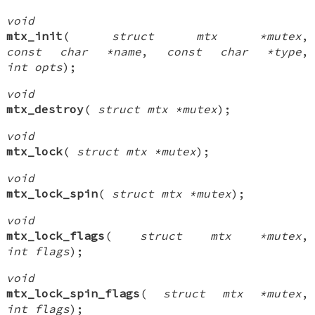
void
mtx_init
(
struct mtx *mutex
,
const char *name
,
const char *type
,
int opts
);
void
mtx_destroy
(
struct mtx *mutex
);
void
mtx_lock
(
struct mtx *mutex
);
void
mtx_lock_spin
(
struct mtx *mutex
);
void
mtx_lock_flags
(
struct mtx *mutex
,
int flags
);
void
mtx_lock_spin_flags
(
struct mtx *mutex
,
int flags
);