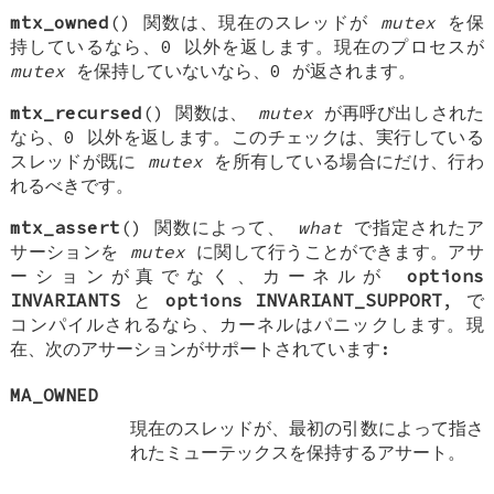
mtx_owned
() 関数は、現在のスレッドが
mutex
を保
持しているなら、0 以外を返します。現在のプロセスが
mutex
を保持していないなら、0 が返されます。
mtx_recursed
() 関数は、
mutex
が再呼び出しされた
なら、0 以外を返します。このチェックは、実行している
スレッドが既に
mutex
を所有している場合にだけ、行わ
れるべきです。
mtx_assert
() 関数によって、
what
で指定されたア
サーションを
mutex
に関して行うことができます。アサ
ーションが真でなく、カーネルが
options
INVARIANTS
と
options INVARIANT_SUPPORT
, で
コンパイルされるなら、カーネルはパニックします。現
在、次のアサーションがサポートされています:
MA_OWNED
現在のスレッドが、最初の引数によって指さ
れたミューテックスを保持するアサート。