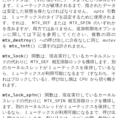
ます。ミューテックスが破壊されるまで、指されたデータ
は安定した状態を保たなければなりません。
opts
引数
は、ミューテックスのタイプを設定するために使用されま
す。それは、
MTX_DEF
または
MTX_SPIN
のいずれか
を含みますが、両方ではありません。追加初期化オプショ
ンに関しては下記を参照してください。複数の回の
mtx_destroy
() への呼び出しに介在なしに同じ
mutex
を
mtx_init
() に渡すのは許されません。
mtx_lock
() 関数は、現在実行しているカーネルスレッ
ドの代わりに
MTX_DEF
相互排除ロックを獲得します。別
のカーネルスレッドがミューテックスを保持しているな
ら、ミューテックスが利用可能になるまで (すなわち、そ
れはブロックしている)、呼び出し側は CPU から切り離さ
れます。
mtx_lock_spin
() 関数は、現在実行しているカーネル
スレッドの代わりに
MTX_SPIN
相互排除ロックを獲得し
ます。別のカーネルスレッドがミューテックスを保持して
いるなら、ミューテックスが利用可能になるまで、呼び出
し側はスピンします。割り込みは、スピンの間、無効にさ