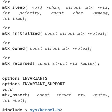
int
mtx_sleep
(
void *chan
,
struct mtx *mtx
,
int priority
,
const char *wmesg
,
int timo
);
int
mtx_initialized
(
const struct mtx *mutex
);
int
mtx_owned
(
const struct mtx *mutex
);
int
mtx_recursed
(
const struct mtx *mutex
);
options INVARIANTS
options INVARIANT_SUPPORT
void
mtx_assert
(
const struct mtx *mutex
,
int what
);
#include <
sys/kernel.h
>