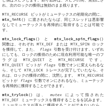
れ、次のロックの獲得は無効のまま残ります。
MTX_RECURSE
ビットがミューテックスの初期化の間に、
mtx_init
() に渡されたならば、同じスレッドは悪影響
なしでミューテックスを再帰的に取得することは可能で
す。
mtx_lock_flags
() と
mtx_lock_spin_flags
()
関数は、それぞれ
MTX_DEF
または
MTX_SPIN
ロック
を獲得して、また、
flags
引数を受け付けます。いずれ
にしても、ロックの獲得のために現在利用可能な唯一のフ
ラグは
MTX_QUIET
と
MTX_RECURSE
です。
MTX_QUIET
ビットが
flags
引数でオンに変えられるな
ら、そして
KTR_LOCK
トレースが完了していたなら、そ
れは、ロックの獲得の間に、沈黙します。
MTX_RECURSE
ビットが
flags
引数でオンにされるなら、ミューテック
を再帰的に獲得することができます。
mtx_trylock
() は、
mutex
によって指された
MTX_DEF
ミューテックスを獲得することをを試みます。
ミューテックスが直ちに獲得することができないなら、