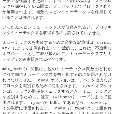
ーチンを保護するために、すべての割り込みは、スピンロ
ックを保持している間に、プロセッサ上でブロックされる
か延期されます。複数のスピンミューテックスを保持して
いることは許されます。
いったんスピンミューテックスが取得されると、ブロッキ
ングミューテックスを取得するのは許されていません。
ミューテックスを実装するために必要な記憶域は
struct
mtx
によって提供されます。一般的に、これは、不透明な
オブジェクトとして取り扱われて、ミューテックスプリミ
ティブでのみ参照されるべきです。
mtx_init
() 関数は、他のミューテックス関数のどれか
に渡す前にミューテックスを初期化するのに使用されなけ
ればなりません。
name
オプションは、デバッグ出力など
でロックを識別するために使用されます。
type
オプショ
ンは、ロックの順序をチェックするとき、ミューテックス
を区別するために、証言 (witness) コードによって使
用されます。
type
が
NULL
であるなら、
name
は、
その場所に使用されます。
name
と
type
として渡され
たポインタは、それが指されたデータよりむしろ保存され