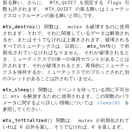
振る舞い、さらに、
MTX_QUIET
を指定する
flags
引
数も許されます。
MTX_QUIET
の振る舞いはミューテッ
クスロックルーチンの振る舞いと同じです。
mtx_destroy
() 関数は、
mutex
を破壊するのに使用
されます、それで、それに関連しているデータは解放され
るか、またはそうでなければ上書きされます。破壊される
すべてのミューテックスは、以前に、
mtx_init
() で初
期化されていなければなりません。それが破壊されると
き、ミューテックスでの単一の保持カウントがあることは
許されます。それが破壊されるとき、再帰的にミューテッ
クスを保持するか、ミューテックスでのブロックされた別
のスレッドがあることは許されていません。
mtx_sleep
() 関数は、イベントを待っている間に不可分
に
mtx
を解放するために使用されます。この関数のパラ
メータに関するより詳しい情報については
sleep(9)
を
参照してください。
mtx_initialized
() 関数は、
mutex
が初期化されて
いれば 0 以外を返し、そうでなければ、0 を返します。