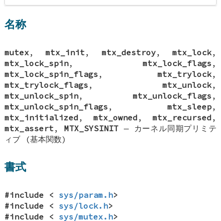
名称
mutex
,
mtx_init
,
mtx_destroy
,
mtx_lock
,
mtx_lock_spin
,
mtx_lock_flags
,
mtx_lock_spin_flags
,
mtx_trylock
,
mtx_trylock_flags
,
mtx_unlock
,
mtx_unlock_spin
,
mtx_unlock_flags
,
mtx_unlock_spin_flags
,
mtx_sleep
,
mtx_initialized
,
mtx_owned
,
mtx_recursed
,
mtx_assert
,
MTX_SYSINIT
—
カーネル同期プリミテ
ィブ (基本関数)
書式
#include <
sys/param.h
>
#include <
sys/lock.h
>
#include <
sys/mutex.h
>