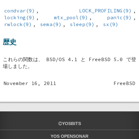
condvar(9)
,
LOCK_PROFILING(9)
,
locking(9)
,
mtx_pool(9)
,
panic(9)
,
rwlock(9)
,
sema(9)
,
sleep(9)
,
sx(9)
歴史
これらの関数は、
BSD/OS 4.1
と
FreeBSD 5.0
で登
場しました。
November 16, 2011
FreeBSD
YOSBITS
YOS OPENSONAR