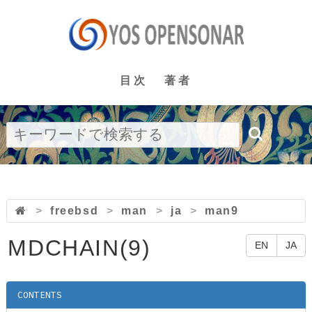
目次
著者
>
freebsd
>
man
>
ja
>
man9
MDCHAIN(9)
EN
JA
CONTENTS