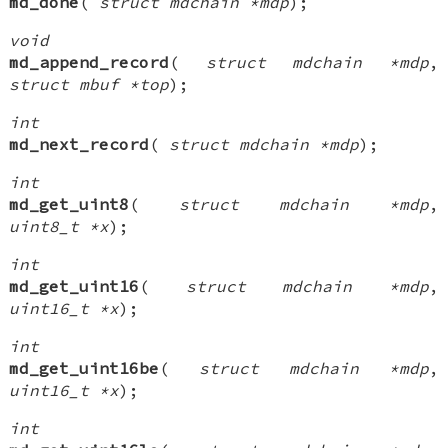
md_done
(
struct mdchain *mdp
);
void
md_append_record
(
struct mdchain *mdp
,
struct mbuf *top
);
int
md_next_record
(
struct mdchain *mdp
);
int
md_get_uint8
(
struct mdchain *mdp
,
uint8_t *x
);
int
md_get_uint16
(
struct mdchain *mdp
,
uint16_t *x
);
int
md_get_uint16be
(
struct mdchain *mdp
,
uint16_t *x
);
int