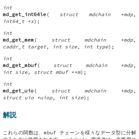
int
md_get_int64le
(
struct mdchain *mdp
,
int64_t *x
);
int
md_get_mem
(
struct mdchain *mdp
,
caddr_t target
,
int size
,
int type
);
int
md_get_mbuf
(
struct mdchain *mdp
,
int size
,
struct mbuf **m
);
int
md_get_uio
(
struct mdchain *mdp
,
struct uio *uiop
,
int size
);
解説
これらの関数は、mbuf チェーンを様々なデータ型に分解