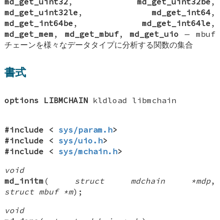
md_get_uint32
,
md_get_uint32be
,
md_get_uint32le
,
md_get_int64
,
md_get_int64be
,
md_get_int64le
,
md_get_mem
,
md_get_mbuf
,
md_get_uio
—
mbuf
チェーンを様々なデータタイプに分析する関数の集合
書式
options LIBMCHAIN
kldload libmchain
#include <
sys/param.h
>
#include <
sys/uio.h
>
#include <
sys/mchain.h
>
void
md_initm
(
struct mdchain *mdp
,
struct mbuf *m
);
void