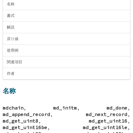
名称
書式
解説
戻り値
使用例
関連項目
作者
名称
mdchain
,
md_initm
,
md_done
,
md_append_record
,
md_next_record
,
md_get_uint8
,
md_get_uint16
,
md_get_uint16be
,
md_get_uint16le
,