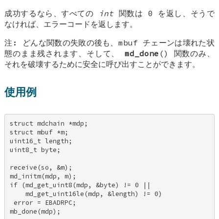
成功するなら、すべての
int
関数は 0 を返し、そうで
なければ、エラーコードを返します。
注
: どんな関数の失敗の後も、mbuf チェーンは壊れた状
態のまま残されます、そして、
md_done
() 関数のみ、
それを破壊するために安全に呼び出すことができます。
使用例
struct mdchain *mdp; 

struct mbuf *m; 

uint16_t length; 

uint8_t byte; 

receive(so, &m); 

md_initm(mdp, m); 

if (md_get_uint8(mdp, &byte) != 0 || 

    md_get_uint16le(mdp, &length) != 0) 

 error = EBADRPC; 

mb_done(mdp);