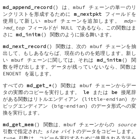
md_append_record
() は、mbuf チェーンの単一のリ
ンクリストを形成するために
m_nextpkt
フィールドを
使用して新しい mbuf チェーンを追加します。
mdp-
>md_top
フィールドが
NULL
であるなら、この関数はま
さに
md_initm
() 関数のように振る舞います。
md_next_record
() 関数は、次の mbuf チェーンを抽
出して、もしあるならば、現在のものを処理します。新し
い mbuf チェーンに関しては、それは
md_initm
() 関
数を呼び出します。データが残っていないなら、関数は
ENOENT
を返します。
すべての
md_get_*
() 関数は mbuf チェーンからデー
タの実際のコピーを実行します。
le
または
be
接尾辞
がある関数はリトルエンディアン (little-endian) か
ビッグエンディアン (big-endian) のデータ形式への変
換を実行します。
md_get_mem
() 関数は、mbuf チェーンからの
source
引数で指定された
size
バイトのデータをコピーします。
type
引数は、コピーを実行するために使用される方法を