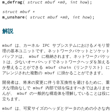
m_defrag
(
struct mbuf *m0
,
int how
);
struct mbuf *
m_unshare
(
struct mbuf *m0
,
int how
);
解説
mbuf
は、カーネル IPC サブシステムにおけるメモリ管
理の基本ユニットです。ネットワークパケットとソケット
バッファは、
mbuf
に格納されます。ネットワークパケッ
トは、少ないオーバヘッドでネットワークヘッダを加える
か整えることができる
mbuf chain
(リンクリスト) に
アレンジされた複数の
mbuf
に掛かることができます。
開発者は、将来の変更に伴う非互換性を避けるために、重
大な理由なしで
mbuf
内部で頭を悩ますべきではありませ
んが、
mbuf
の一般的な構造体を理解していることは役に
立ちます。
mbuf
は、可変サイズのヘッダとデータのための小さな内