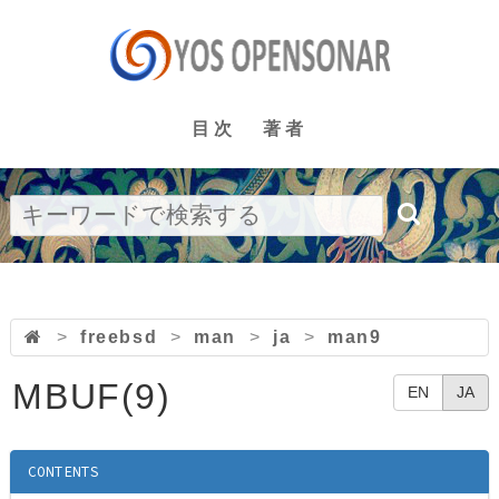
目次
著者
>
freebsd
>
man
>
ja
>
man9
MBUF(9)
EN
JA
CONTENTS