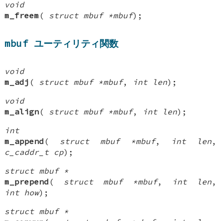
void
m_freem
(
struct mbuf *mbuf
);
mbuf ユーティリティ関数
void
m_adj
(
struct mbuf *mbuf
,
int len
);
void
m_align
(
struct mbuf *mbuf
,
int len
);
int
m_append
(
struct mbuf *mbuf
,
int len
,
c_caddr_t cp
);
struct mbuf *
m_prepend
(
struct mbuf *mbuf
,
int len
,
int how
);
struct mbuf *