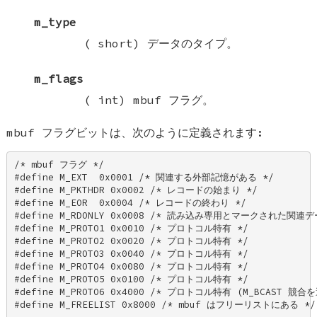
m_type
(
short
) データのタイプ。
m_flags
(
int
)
mbuf
フラグ。
mbuf
フラグビットは、次のように定義されます:
/* mbuf フラグ */ 

#define M_EXT  0x0001 /* 関連する外部記憶がある */ 

#define M_PKTHDR 0x0002 /* レコードの始まり */ 

#define M_EOR  0x0004 /* レコードの終わり */ 

#define M_RDONLY 0x0008 /* 読み込み専用とマークされた関連デー
#define M_PROTO1 0x0010 /* プロトコル特有 */ 

#define M_PROTO2 0x0020 /* プロトコル特有 */ 

#define M_PROTO3 0x0040 /* プロトコル特有 */ 

#define M_PROTO4 0x0080 /* プロトコル特有 */ 

#define M_PROTO5 0x0100 /* プロトコル特有 */ 

#define M_PROTO6 0x4000 /* プロトコル特有 (M_BCAST 競合を
#define M_FREELIST 0x8000 /* mbuf はフリーリストにある */ 