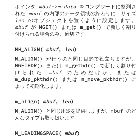
ポインタ
mbuf->m_data
をロングワードに整列さ
れた
mbuf
の内部のデータ領域の終わりに、サイズ
len
のオブジェクトを置くように設定します。
mbuf
が
MGET
() または
m_get
() で新しく割り
付けられる場合のみ、適切です。
MH_ALIGN
(
mbuf
,
len
)
M_ALIGN
() が行うのと同じ目的で役立ちますが、
MGETHDR
() または
m_gethdr
() で新しく割り付
けられた
mbuf
のためだけか、または
m_dup_pkthdr
() または
m_move_pkthdr
() に
よって初期化します。
m_align
(
mbuf
,
len
)
M_ALIGN
() と同じ用途を提供しますが、mbuf のど
んなタイプも取り扱います。
M_LEADINGSPACE
(
mbuf
)