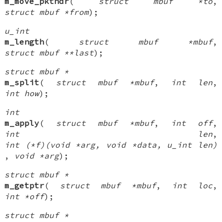
m_move_pkthdr
(
struct mbuf *to
,
struct mbuf *from
);
u_int
m_length
(
struct mbuf *mbuf
,
struct mbuf **last
);
struct mbuf *
m_split
(
struct mbuf *mbuf
,
int len
,
int how
);
int
m_apply
(
struct mbuf *mbuf
,
int off
,
int len
,
int (*f)(void *arg, void *data, u_int len)
,
void *arg
);
struct mbuf *
m_getptr
(
struct mbuf *mbuf
,
int loc
,
int *off
);
struct mbuf *