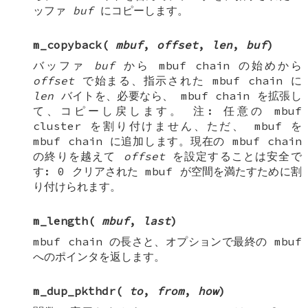
ッファ
buf
にコピーします。
m_copyback
(
mbuf
,
offset
,
len
,
buf
)
バッファ
buf
から
mbuf chain
の始めから
offset
で始まる、指示された
mbuf chain
に
len
バイトを、必要なら、
mbuf chain
を拡張し
て、コピーし戻します。
注
: 任意の
mbuf
cluster
を割り付けません、ただ、
mbuf
を
mbuf chain
に追加します。現在の
mbuf chain
の終りを越えて
offset
を設定することは安全で
す: 0 クリアされた
mbuf
が空間を満たすために割
り付けられます。
m_length
(
mbuf
,
last
)
mbuf chain
の長さと、オプションで最終の
mbuf
へのポインタを返します。
m_dup_pkthdr
(
to
,
from
,
how
)