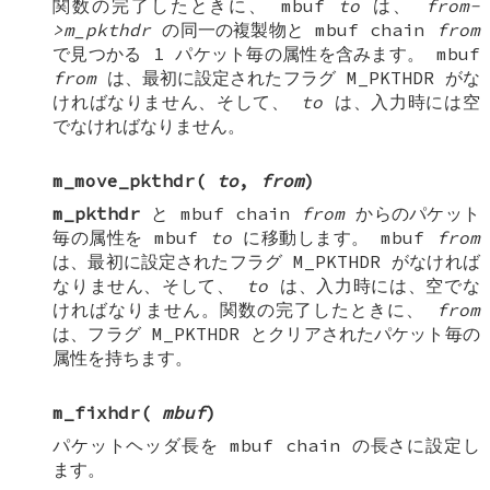
関数の完了したときに、
mbuf
to
は、
from-
>m_pkthdr
の同一の複製物と
mbuf chain
from
で見つかる 1 パケット毎の属性を含みます。
mbuf
from
は、最初に設定されたフラグ
M_PKTHDR
がな
ければなりません、そして、
to
は、入力時には空
でなければなりません。
m_move_pkthdr
(
to
,
from
)
m_pkthdr
と
mbuf chain
from
からのパケット
毎の属性を
mbuf
to
に移動します。
mbuf
from
は、最初に設定されたフラグ
M_PKTHDR
がなければ
なりません、そして、
to
は、入力時には、空でな
ければなりません。関数の完了したときに、
from
は、フラグ
M_PKTHDR
とクリアされたパケット毎の
属性を持ちます。
m_fixhdr
(
mbuf
)
パケットヘッダ長を
mbuf chain
の長さに設定し
ます。