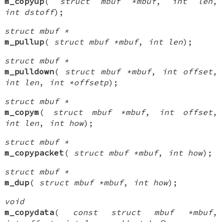
m_copyup
(
struct mbuf *mbuf
,
int len
,
int dstoff
);
struct mbuf *
m_pullup
(
struct mbuf *mbuf
,
int len
);
struct mbuf *
m_pulldown
(
struct mbuf *mbuf
,
int offset
,
int len
,
int *offsetp
);
struct mbuf *
m_copym
(
struct mbuf *mbuf
,
int offset
,
int len
,
int how
);
struct mbuf *
m_copypacket
(
struct mbuf *mbuf
,
int how
);
struct mbuf *
m_dup
(
struct mbuf *mbuf
,
int how
);
void
m_copydata
(
const struct mbuf *mbuf
,