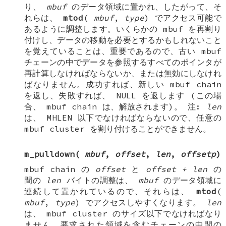
り、
mbuf
のデータ領域に置かれ、したがって、そ
れらは、
mtod
(
mbuf
,
type
) でアクセス可能で
あるように調整します。いくらかの mbuf を再割り
付けし、データの移動を必要とするかもしれないこと
を覚えていることは、重要であるので、古い mbuf
チェーンの中でデータを参照するすべてのポインタが
再計算しなければならないか、または無効にしなけれ
ばなりません。成功すれば、新しい
mbuf chain
を返し、失敗すれば、
NULL
を返します (この場
合、
mbuf chain
は、解放されます)。
注
:
len
は、
MHLEN
以下でなければならないので、任意の
mbuf cluster
を割り付けることができません。
m_pulldown
(
mbuf
,
offset
,
len
,
offsetp
)
mbuf chain
の
offset
と
offset + len
の
間の
len
バイトの調整は、
mbuf
のデータ領域に
連続して置かれているので、それらは、
mtod
(
mbuf
,
type
) でアクセスしやすくなります。
len
は、
mbuf cluster
のサイズ以下でなければなり
ません。要求された領域を含むチェーンの中間の