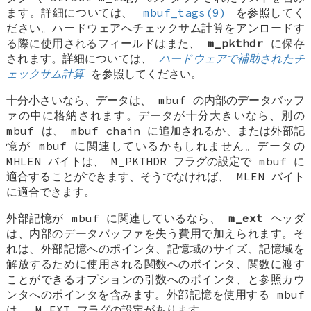
ます。詳細については、
mbuf_tags(9)
を参照してく
ださい。ハードウェアへチェックサム計算をアンロードす
る際に使用されるフィールドはまた、
m_pkthdr
に保存
されます。詳細については、
ハードウェアで補助されたチ
ェックサム計算
を参照してください。
十分小さいなら、データは、
mbuf
の内部のデータバッフ
ァの中に格納されます。データが十分大きいなら、別の
mbuf
は、
mbuf chain
に追加されるか、または外部記
憶が
mbuf
に関連しているかもしれません。データの
MHLEN
バイトは、
M_PKTHDR
フラグの設定で
mbuf
に
適合することができます、そうでなければ、
MLEN
バイト
に適合できます。
外部記憶が
mbuf
に関連しているなら、
m_ext
ヘッダ
は、内部のデータバッファを失う費用で加えられます。そ
れは、外部記憶へのポインタ、記憶域のサイズ、記憶域を
解放するために使用される関数へのポインタ、関数に渡す
ことができるオプションの引数へのポインタ、と参照カウ
ンタへのポインタを含みます。外部記憶を使用する
mbuf
は、
M_EXT
フラグの設定があります。