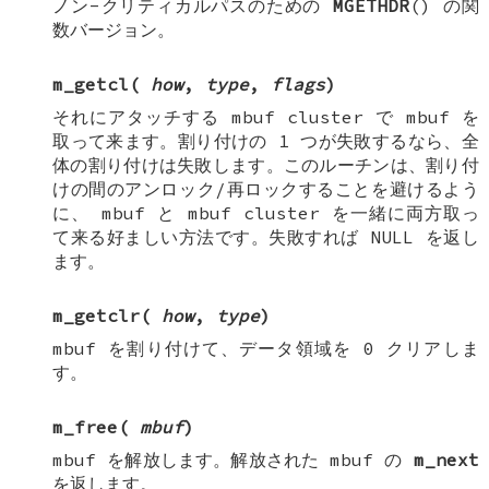
ノン-クリティカルパスのための
MGETHDR
() の関
数バージョン。
m_getcl
(
how
,
type
,
flags
)
それにアタッチする
mbuf cluster
で
mbuf
を
取って来ます。割り付けの 1 つが失敗するなら、全
体の割り付けは失敗します。このルーチンは、割り付
けの間のアンロック/再ロックすることを避けるよう
に、
mbuf
と
mbuf cluster
を一緒に両方取っ
て来る好ましい方法です。失敗すれば
NULL
を返し
ます。
m_getclr
(
how
,
type
)
mbuf
を割り付けて、データ領域を 0 クリアしま
す。
m_free
(
mbuf
)
mbuf
を解放します。解放された
mbuf
の
m_next
を返します。