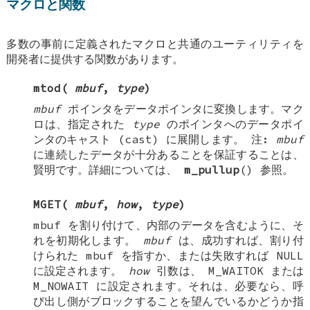
マクロと関数
多数の事前に定義されたマクロと共通のユーティリティを
開発者に提供する関数があります。
mtod
(
mbuf
,
type
)
mbuf
ポインタをデータポインタに変換します。マク
ロは、指定された
type
のポインタへのデータポイ
ンタのキャスト (cast) に展開します。
注
:
mbuf
に連続したデータが十分あることを保証することは、
賢明です。詳細については、
m_pullup
() 参照。
MGET
(
mbuf
,
how
,
type
)
mbuf
を割り付けて、内部のデータを含むように、そ
れを初期化します。
mbuf
は、成功すれば、割り付
けられた
mbuf
を指すか、または失敗すれば
NULL
に設定されます。
how
引数は、
M_WAITOK
または
M_NOWAIT
に設定されます。それは、必要なら、呼
び出し側がブロックすることを望んでいるかどうか指