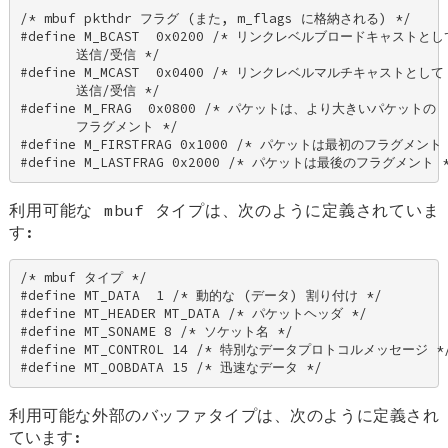
/* mbuf pkthdr フラグ (また, m_flags に格納される) */ 

#define M_BCAST  0x0200 /* リンクレベルブロードキャストとして
       送信/受信 */ 

#define M_MCAST  0x0400 /* リンクレベルマルチキャストとして 
       送信/受信 */ 

#define M_FRAG  0x0800 /* パケットは、より大きいパケットの 

       フラグメント */ 

#define M_FIRSTFRAG 0x1000 /* パケットは最初のフラグメント *
#define M_LASTFRAG 0x2000 /* パケットは最後のフラグメント 
利用可能な
mbuf
タイプは、次のように定義されていま
す:
/* mbuf タイプ */ 

#define MT_DATA  1 /* 動的な (データ) 割り付け */ 

#define MT_HEADER MT_DATA /* パケットヘッダ */ 

#define MT_SONAME 8 /* ソケット名 */ 

#define MT_CONTROL 14 /* 特別なデータプロトコルメッセージ */
#define MT_OOBDATA 15 /* 迅速なデータ */
利用可能な外部のバッファタイプは、次のように定義され
ています: