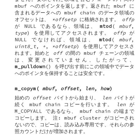
mbuf
へのポインタを返します。返された mbuf に
含まれるデータへの
mbuf chain
のデータ領域の
オフセットは、
*offsetp
に格納されます。
offp
が NULL であるなら、領域は、
mtod
(
mbuf
,
type
) を使用してアクセスされます。
offp
が
NULL でなければ、領域は、
mtod
(
mbuf
,
uint8_t
,
+
,
*offsetp
) を使用してアクセスさ
れます。始めと
off
の間の mbuf チェーンの領域
は、変更されていません、したがって、
m_pulldown
() を呼び出す前にこの領域中でデータ
へのポインタを保持することは安全です。
m_copym
(
mbuf
,
offset
,
len
,
how
)
始めの
offset
バイトから始まり、
len
バイトが
続く
mbuf chain
コピーを行います。
len
が
M_COPYALL
であるなら、
mbuf chain
の端まで
コピーします。
注
:
mbuf cluster
がコピーされ
ないので、コピーは、読み込み専用です、それらの参
照カウントだけが増加されます。