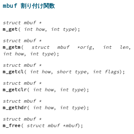
mbuf 割り付け関数
struct mbuf *
m_get
(
int how
,
int type
);
struct mbuf *
m_getm
(
struct mbuf *orig
,
int len
,
int how
,
int type
);
struct mbuf *
m_getcl
(
int how
,
short type
,
int flags
);
struct mbuf *
m_getclr
(
int how
,
int type
);
struct mbuf *
m_gethdr
(
int how
,
int type
);
struct mbuf *
m_free
(
struct mbuf *mbuf
);