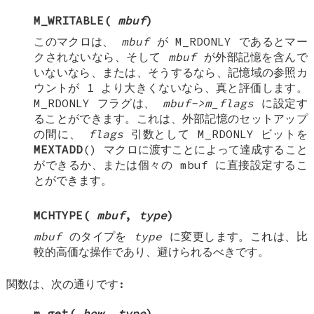
M_WRITABLE
(
mbuf
)
このマクロは、
mbuf
が
M_RDONLY
であるとマー
クされないなら、そして
mbuf
が外部記憶を含んで
いないなら、または、そうするなら、記憶域の参照カ
ウントが 1 より大きくないなら、真と評価します。
M_RDONLY
フラグは、
mbuf->m_flags
に設定す
ることができます。これは、外部記憶のセットアップ
の間に、
flags
引数として
M_RDONLY
ビットを
MEXTADD
() マクロに渡すことによって達成すること
ができるか、または個々の
mbuf
に直接設定するこ
とができます。
MCHTYPE
(
mbuf
,
type
)
mbuf
のタイプを
type
に変更します。これは、比
較的高価な操作であり、避けられるべきです。
関数は、次の通りです:
m_get
(
how
,
type
)