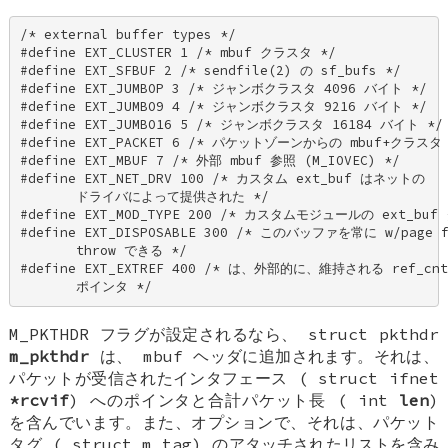
/* external buffer types */ 

#define EXT_CLUSTER 1 /* mbuf クラスタ */ 

#define EXT_SFBUF 2 /* sendfile(2) の sf_bufs */ 

#define EXT_JUMBOP 3 /* ジャンボクラスタ 4096 バイト */ 

#define EXT_JUMBO9 4 /* ジャンボクラスタ 9216 バイト */ 

#define EXT_JUMBO16 5 /* ジャンボクラスタ 16184 バイト */ 
#define EXT_PACKET 6 /* パケットゾーンからの mbuf+クラスタ *
#define EXT_MBUF 7 /* 外部 mbuf 参照 (M_IOVEC) */ 

#define EXT_NET_DRV 100 /* カスタム ext_buf はネットの 

       ドライバによって提供された */ 

#define EXT_MOD_TYPE 200 /* カスタムモジュールの ext_buf 
#define EXT_DISPOSABLE 300 /* このバッファを常に w/page fl
       throw できる */ 

#define EXT_EXTREF 400 /* は、外部的に、維持される ref_cnt 
       ポインタ */
M_PKTHDR
フラグが設定されるなら、
struct pkthdr
m_pkthdr
は、
mbuf
ヘッダに追加されます。それは、
パケットが受信されたインタフェース (
struct ifnet
*rcvif
) へのポインタと合計パケット長 (
int
len
)
を含んでいます。また、オプションで、それは、パケット
タグ (
struct m_tag
) のアタッチされたリストを含み