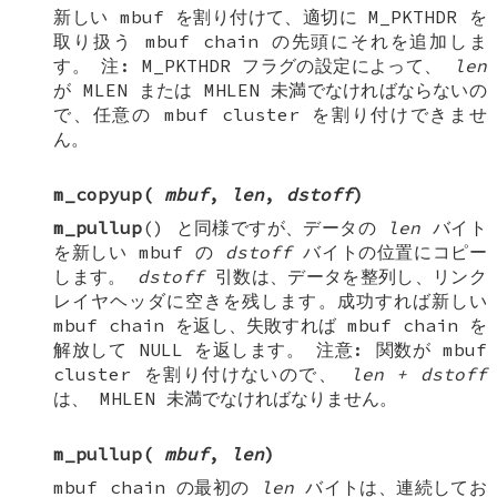
新しい
mbuf
を割り付けて、適切に
M_PKTHDR
を
取り扱う
mbuf chain
の先頭にそれを追加しま
す。
注
:
M_PKTHDR
フラグの設定によって、
len
が
MLEN
または
MHLEN
未満でなければならないの
で、任意の
mbuf cluster
を割り付けできませ
ん。
m_copyup
(
mbuf
,
len
,
dstoff
)
m_pullup
() と同様ですが、データの
len
バイト
を新しい mbuf の
dstoff
バイトの位置にコピー
します。
dstoff
引数は、データを整列し、リンク
レイヤヘッダに空きを残します。成功すれば新しい
mbuf chain
を返し、失敗すれば
mbuf chain
を
解放して
NULL
を返します。
注意
: 関数が
mbuf
cluster
を割り付けないので、
len + dstoff
は、
MHLEN
未満でなければなりません。
m_pullup
(
mbuf
,
len
)
mbuf chain
の最初の
len
バイトは、連続してお