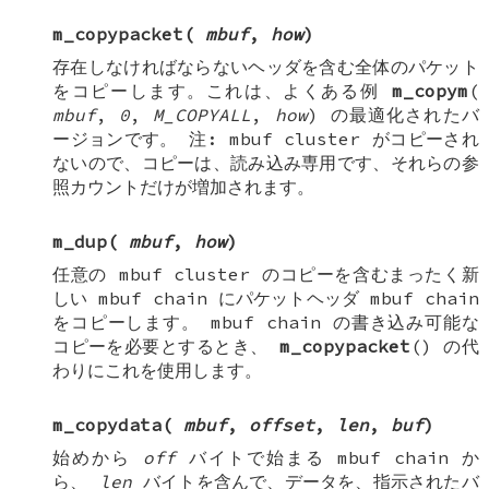
m_copypacket
(
mbuf
,
how
)
存在しなければならないヘッダを含む全体のパケット
をコピーします。これは、よくある例
m_copym
(
mbuf
,
0
,
M_COPYALL
,
how
) の最適化されたバ
ージョンです。
注
:
mbuf cluster
がコピーされ
ないので、コピーは、読み込み専用です、それらの参
照カウントだけが増加されます。
m_dup
(
mbuf
,
how
)
任意の
mbuf cluster
のコピーを含むまったく新
しい
mbuf chain
にパケットヘッダ
mbuf chain
をコピーします。
mbuf chain
の書き込み可能な
コピーを必要とするとき、
m_copypacket
() の代
わりにこれを使用します。
m_copydata
(
mbuf
,
offset
,
len
,
buf
)
始めから
off
バイトで始まる
mbuf chain
か
ら、
len
バイトを含んで、データを、指示されたバ