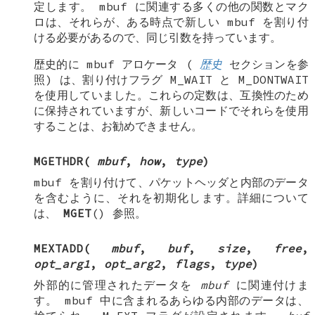
定します。
mbuf
に関連する多くの他の関数とマク
ロは、それらが、ある時点で新しい
mbuf
を割り付
ける必要があるので、同じ引数を持っています。
歴史的に
mbuf
アロケータ (
歴史
セクションを参
照) は、割り付けフラグ
M_WAIT
と
M_DONTWAIT
を使用していました。これらの定数は、互換性のため
に保持されていますが、新しいコードでそれらを使用
することは、お勧めできません。
MGETHDR
(
mbuf
,
how
,
type
)
mbuf
を割り付けて、パケットヘッダと内部のデータ
を含むように、それを初期化します。詳細について
は、
MGET
() 参照。
MEXTADD
(
mbuf
,
buf
,
size
,
free
,
opt_arg1
,
opt_arg2
,
flags
,
type
)
外部的に管理されたデータを
mbuf
に関連付けま
す。 mbuf 中に含まれるあらゆる内部のデータは、