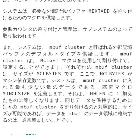
システムは、必要な外部記憶バッファ
MEXTADD
を割り付
けるためのマクロを供給します。
参照カウンタの割り付けと管理は、サブシステムのよって
取り扱われます。
また、システムは、
mbuf cluster
と呼ばれる外部記憶
バッファのデフォルトタイプを供給します。
mbuf
cluster
は、
MCLGET
マクロを使用して割り付けて、
設定することができます。それぞれの
mbuf cluster
は、サイズが
MCLBYTES
です。ここで、MCLBYTES が
マシン依存定数です。システムは、
mbuf cluster
に入
れる最も少ない量のデータである、諮問マクロ
MINCLSIZE
を定義します。それは、
MHLEN
に 1 加え
たものに等しくなります。同じデータを保持するために
別々の
mbuf cluster
を割り付けるのと対照的に、サイ
ズが可能であれば、データを
mbuf
のデータ領域に格納す
るのは、通常望ましいことです。