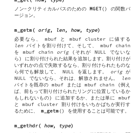
ノン-クリティカルパスのための
MGET
() の関数バ
ージョン。
m_getm
(
orig
,
len
,
how
,
type
)
必要なら、
mbuf
と
mbuf cluster
に値する
len
バイトを割り付けて、そして、
mbuf chain
を
mbuf chain
orig
(それが
NULL
でないな
ら) に割り付けられた結果を追加します。割り付けが
いずれかの点で失敗するなら、割り付けられたものな
ら何でも解放して、
NULL
を返します。
orig
が
NULL
でないなら、それは、解放されません。
len
バイトを既存の
mbuf
または
mbuf chain
(例え
ば、前もって割り付けられたリングに位置しているか
もしれないもの) に追加するか、または単に
mbuf
と
mbuf cluster
割り付けをいちかばちか実行す
るために、
m_getm
() を使用することは可能です。
m_gethdr
(
how
,
type
)