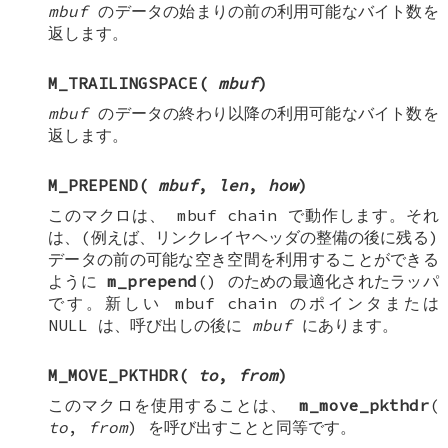
mbuf
のデータの始まりの前の利用可能なバイト数を
返します。
M_TRAILINGSPACE
(
mbuf
)
mbuf
のデータの終わり以降の利用可能なバイト数を
返します。
M_PREPEND
(
mbuf
,
len
,
how
)
このマクロは、
mbuf chain
で動作します。それ
は、(例えば、リンクレイヤヘッダの整備の後に残る)
データの前の可能な空き空間を利用することができる
ように
m_prepend
() のための最適化されたラッパ
です。新しい
mbuf chain
のポインタまたは
NULL
は、呼び出しの後に
mbuf
にあります。
M_MOVE_PKTHDR
(
to
,
from
)
このマクロを使用することは、
m_move_pkthdr
(
to
,
from
) を呼び出すことと同等です。