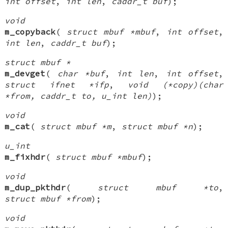
int offset
,
int len
,
caddr_t buf
);
void
m_copyback
(
struct mbuf *mbuf
,
int offset
,
int len
,
caddr_t buf
);
struct mbuf *
m_devget
(
char *buf
,
int len
,
int offset
,
struct ifnet *ifp
,
void (*copy)(char
*from, caddr_t to, u_int len)
);
void
m_cat
(
struct mbuf *m
,
struct mbuf *n
);
u_int
m_fixhdr
(
struct mbuf *mbuf
);
void
m_dup_pkthdr
(
struct mbuf *to
,
struct mbuf *from
);
void