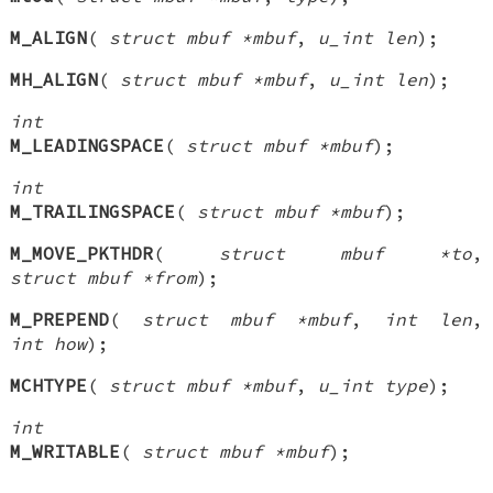
M_ALIGN
(
struct mbuf *mbuf
,
u_int len
);
MH_ALIGN
(
struct mbuf *mbuf
,
u_int len
);
int
M_LEADINGSPACE
(
struct mbuf *mbuf
);
int
M_TRAILINGSPACE
(
struct mbuf *mbuf
);
M_MOVE_PKTHDR
(
struct mbuf *to
,
struct mbuf *from
);
M_PREPEND
(
struct mbuf *mbuf
,
int len
,
int how
);
MCHTYPE
(
struct mbuf *mbuf
,
u_int type
);
int
M_WRITABLE
(
struct mbuf *mbuf
);