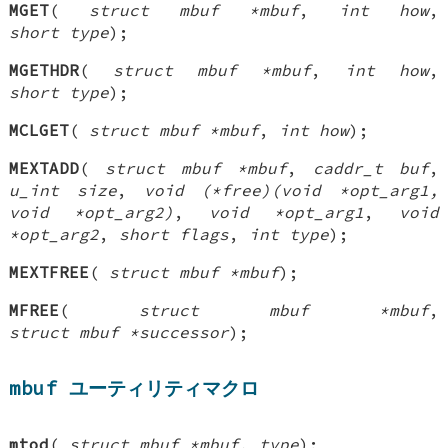
MGET
(
struct mbuf *mbuf
,
int how
,
short type
);
MGETHDR
(
struct mbuf *mbuf
,
int how
,
short type
);
MCLGET
(
struct mbuf *mbuf
,
int how
);
MEXTADD
(
struct mbuf *mbuf
,
caddr_t buf
,
u_int size
,
void (*free)(void *opt_arg1,
void *opt_arg2)
,
void *opt_arg1
,
void
*opt_arg2
,
short flags
,
int type
);
MEXTFREE
(
struct mbuf *mbuf
);
MFREE
(
struct mbuf *mbuf
,
struct mbuf *successor
);
mbuf ユーティリティマクロ
mtod
(
struct mbuf *mbuf
,
type
);