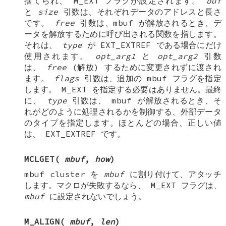
捨てられ、
M_EXT
フラグが設定されます。
buf
と
size
引数は、それぞれデータのアドレスと長さ
です。
free
引数は、mbuf が解放されるとき、デ
ータを解放するために呼び出される関数を指します。
それは、
type
が
EXT_EXTREF
である場合にだけ
使用されます。
opt_arg1
と
opt_arg2
引数
は、
free
(解放) するために変更されずに渡され
ます。
flags
引数は、追加の
mbuf
フラグを指定
します。
M_EXT
を指定する必要はありません。最終
に、
type
引数は、
mbuf
が解放されるとき、そ
れがどのように処理されるかを制御する、外部データ
のタイプを指定します。ほとんどの場合、正しい値
は、
EXT_EXTREF
です。
MCLGET
(
mbuf
,
how
)
mbuf cluster
を
mbuf
に割り付けて、アタッチ
します。マクロが失敗するなら、
M_EXT
フラグは、
mbuf
に設定されないでしょう。
M_ALIGN
(
mbuf
,
len
)