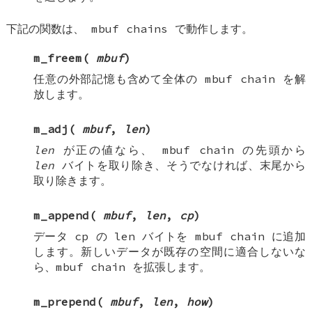
下記の関数は、
mbuf chains
で動作します。
m_freem
(
mbuf
)
任意の外部記憶も含めて全体の
mbuf chain
を解
放します。
m_adj
(
mbuf
,
len
)
len
が正の値なら、
mbuf chain
の先頭から
len
バイトを取り除き、そうでなければ、末尾から
取り除きます。
m_append
(
mbuf
,
len
,
cp
)
データ
cp
の
len
バイトを
mbuf chain
に追加
します。新しいデータが既存の空間に適合しないな
ら、mbuf chain を拡張します。
m_prepend
(
mbuf
,
len
,
how
)