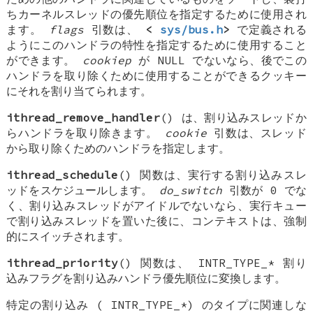
ちカーネルスレッドの優先順位を指定するために使用され
ます。
flags
引数は、
<
sys/bus.h
>
で定義される
ようにこのハンドラの特性を指定するために使用すること
ができます。
cookiep
が
NULL
でないなら、後でこの
ハンドラを取り除くために使用することができるクッキー
にそれを割り当てられます。
ithread_remove_handler
() は、割り込みスレッドか
らハンドラを取り除きます。
cookie
引数は、スレッド
から取り除くためのハンドラを指定します。
ithread_schedule
() 関数は、実行する割り込みスレ
ッドをスケジュールします。
do_switch
引数が 0 でな
く、割り込みスレッドがアイドルでないなら、実行キュー
で割り込みスレッドを置いた後に、コンテキストは、強制
的にスイッチされます。
ithread_priority
() 関数は、
INTR_TYPE_*
割り
込みフラグを割り込みハンドラ優先順位に変換します。
特定の割り込み (
INTR_TYPE_*
) のタイプに関連しな