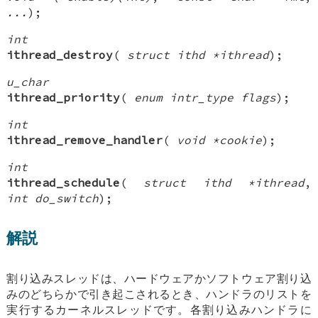
...
);
int
ithread_destroy
(
struct ithd *ithread
);
u_char
ithread_priority
(
enum intr_type flags
);
int
ithread_remove_handler
(
void *cookie
);
int
ithread_schedule
(
struct ithd *ithread
,
int do_switch
);
解説
割り込みスレッドは、ハードウェアかソフトウェア割り込
みのどちらかで引き起こされるとき、ハンドラのリストを
実行するカーネルスレッドです。各割り込みハンドラに