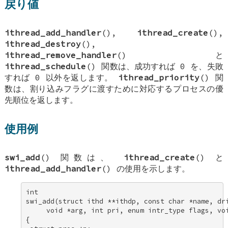
戻り値
ithread_add_handler
(),
ithread_create
(),
ithread_destroy
(),
ithread_remove_handler
() と
ithread_schedule
() 関数は、成功すれば 0 を、失敗
すれば 0 以外を返します。
ithread_priority
() 関
数は、割り込みフラグに渡すために対応するプロセスの優
先順位を返します。
使用例
swi_add
() 関数は、
ithread_create
() と
ithread_add_handler
() の使用を示します。
int 

swi_add(struct ithd **ithdp, const char *name, dri
     void *arg, int pri, enum intr_type flags, voi
{ 
