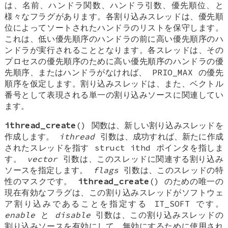
は、名前、ハンドラ関数、ハンドラ引数、優先順位、と
様々なフラグがあります。各割り込みスレッドは、優先順
位によってソートされたハンドラのリストを保守します。
これは、低い優先順序のハンドラの前に高い優先順序のハ
ンドラが実行されることとなります。各スレッドは、その
プロセスの優先順序のために高い優先順序のハンドラの優
先順序、またはハンドラがなければ、
PRIO_MAX
の優先
順序を仮定します。割り込みスレッドは、また、ベクトル
番号として表現される単一の割り込みソースに関連してい
ます。
ithread_create
() 関数は、新しい割り込みスレッドを
作成します。
ithread
引数は、成功すれば、新たに作成
されたスレッドを指す
struct ithd
ポインタを指しま
す。
vector
引数は、このスレッドに関連する割り込み
ソースを指定します。
flags
引数は、このスレッドの特
性のマスクです。
ithread_create
() のための唯一の
現在有効なフラグは、この割り込みスレッドがソフトウェ
ア割り込みであることを指定する
IT_SOFT
です。
enable
と
disable
引数は、この割り込みスレッドの
割り込みソースを有効にして、無効にするために使用され