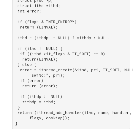
 struct proc *p; 

 struct ithd *ithd; 

 int error; 

 if (flags & INTR_ENTROPY) 

  return (EINVAL); 

 ithd = (ithdp != NULL) ? *ithdp : NULL; 

 if (ithd != NULL) { 

  if ((ithd->it_flags & IT_SOFT) == 0) 

   return(EINVAL); 

 } else { 

  error = ithread_create(&ithd, pri, IT_SOFT, NULL
      "swi%d:", pri); 

  if (error) 

   return (error); 

  if (ithdp != NULL) 

   *ithdp = ithd; 

 } 

 return (ithread_add_handler(ithd, name, handler, 
      flags, cookiep)); 

}