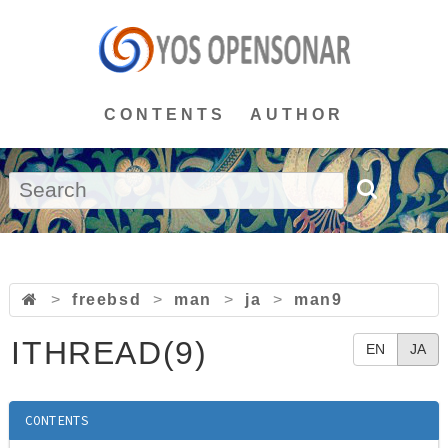
CONTENTS
AUTHOR
>
freebsd
>
man
>
ja
>
man9
ITHREAD(9)
EN
JA
CONTENTS