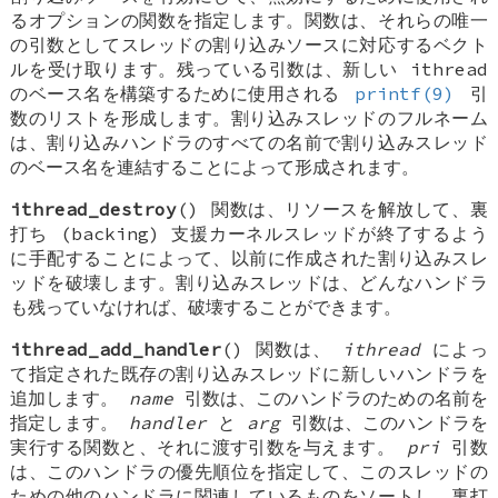
るオプションの関数を指定します。関数は、それらの唯一
の引数としてスレッドの割り込みソースに対応するベクト
ルを受け取ります。残っている引数は、新しい ithread
のベース名を構築するために使用される
printf(9)
引
数のリストを形成します。割り込みスレッドのフルネーム
は、割り込みハンドラのすべての名前で割り込みスレッド
のベース名を連結することによって形成されます。
ithread_destroy
() 関数は、リソースを解放して、裏
打ち (backing) 支援カーネルスレッドが終了するよう
に手配することによって、以前に作成された割り込みスレ
ッドを破壊します。割り込みスレッドは、どんなハンドラ
も残っていなければ、破壊することができます。
ithread_add_handler
() 関数は、
ithread
によっ
て指定された既存の割り込みスレッドに新しいハンドラを
追加します。
name
引数は、このハンドラのための名前を
指定します。
handler
と
arg
引数は、このハンドラを
実行する関数と、それに渡す引数を与えます。
pri
引数
は、このハンドラの優先順位を指定して、このスレッドの
ための他のハンドラに関連しているものをソートし、裏打