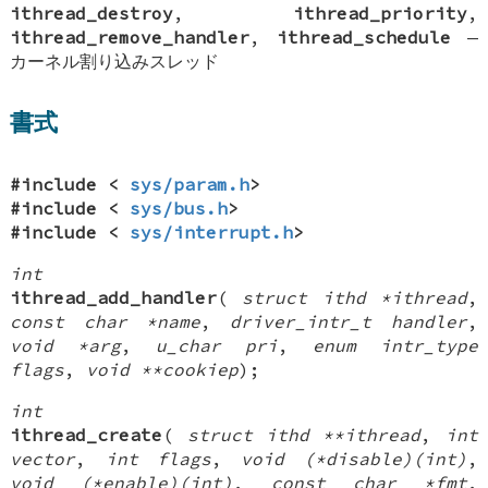
ithread_destroy
,
ithread_priority
,
ithread_remove_handler
,
ithread_schedule
—
カーネル割り込みスレッド
書式
#include <
sys/param.h
>
#include <
sys/bus.h
>
#include <
sys/interrupt.h
>
int
ithread_add_handler
(
struct ithd *ithread
,
const char *name
,
driver_intr_t handler
,
void *arg
,
u_char pri
,
enum intr_type
flags
,
void **cookiep
);
int
ithread_create
(
struct ithd **ithread
,
int
vector
,
int flags
,
void (*disable)(int)
,
void (*enable)(int)
,
const char *fmt
,