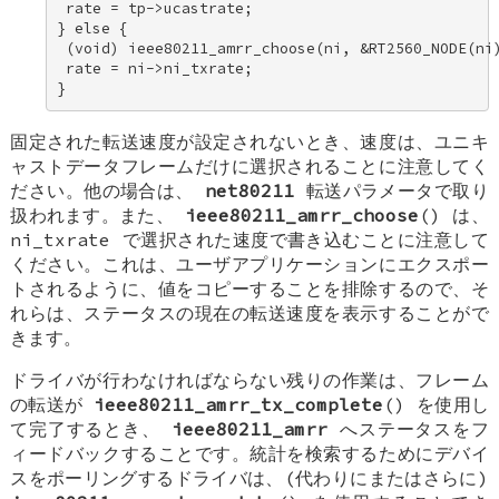
 rate = tp->ucastrate; 

} else { 

 (void) ieee80211_amrr_choose(ni, &RT2560_NODE(ni)
 rate = ni->ni_txrate; 

}
固定された転送速度が設定されないとき、速度は、ユニキ
ャストデータフレームだけに選択されることに注意してく
ださい。他の場合は、
net80211
転送パラメータで取り
扱われます。また、
ieee80211_amrr_choose
() は、
ni_txrate
で選択された速度で書き込むことに注意して
ください。これは、ユーザアプリケーションにエクスポー
トされるように、値をコピーすることを排除するので、そ
れらは、ステータスの現在の転送速度を表示することがで
きます。
ドライバが行わなければならない残りの作業は、フレーム
の転送が
ieee80211_amrr_tx_complete
() を使用し
て完了するとき、
ieee80211_amrr
へステータスをフ
ィードバックすることです。統計を検索するためにデバイ
スをポーリングするドライバは、(代わりにまたはさらに)