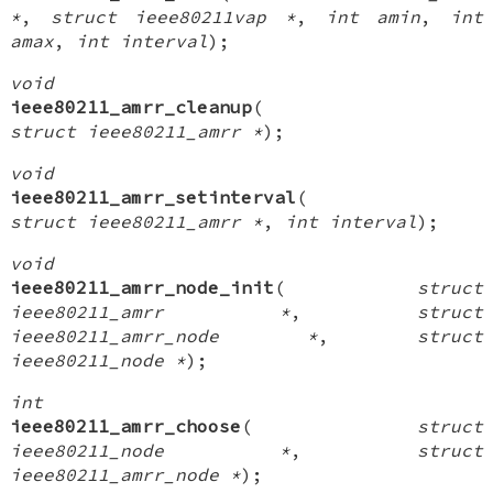
*
,
struct ieee80211vap *
,
int amin
,
int
amax
,
int interval
);
void
ieee80211_amrr_cleanup
(
struct ieee80211_amrr *
);
void
ieee80211_amrr_setinterval
(
struct ieee80211_amrr *
,
int interval
);
void
ieee80211_amrr_node_init
(
struct
ieee80211_amrr *
,
struct
ieee80211_amrr_node *
,
struct
ieee80211_node *
);
int
ieee80211_amrr_choose
(
struct
ieee80211_node *
,
struct
ieee80211_amrr_node *
);