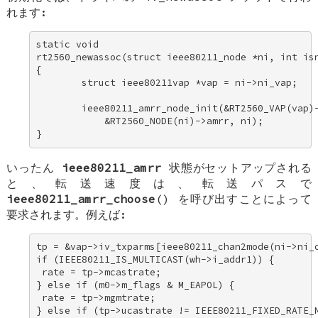
れます:
static void 

rt2560_newassoc(struct ieee80211_node *ni, int isn
{ 

        struct ieee80211vap *vap = ni->ni_vap; 

        ieee80211_amrr_node_init(&RT2560_VAP(vap)-
            &RT2560_NODE(ni)->amrr, ni); 

}
いったん
ieee80211_amrr
状態がセットアップされる
と、転送速度は、転送パスで
ieee80211_amrr_choose
() を呼び出すことによって
要求されます。例えば:
tp = &vap->iv_txparms[ieee80211_chan2mode(ni->ni_c
if (IEEE80211_IS_MULTICAST(wh->i_addr1)) { 

 rate = tp->mcastrate; 

} else if (m0->m_flags & M_EAPOL) { 

 rate = tp->mgmtrate; 

} else if (tp->ucastrate != IEEE80211_FIXED_RATE_N