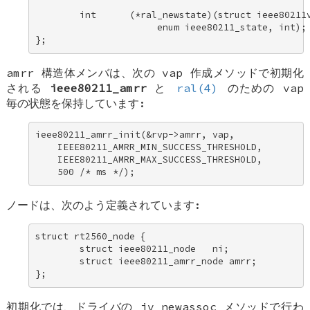
        int      (*ral_newstate)(struct ieee80211v
                      enum ieee80211_state, int); 
};
amrr
構造体メンバは、次の vap 作成メソッドで初期化
される
ieee80211_amrr
と
ral(4)
のための vap
毎の状態を保持しています:
ieee80211_amrr_init(&rvp->amrr, vap, 

    IEEE80211_AMRR_MIN_SUCCESS_THRESHOLD, 

    IEEE80211_AMRR_MAX_SUCCESS_THRESHOLD, 

    500 /* ms */);
ノードは、次のよう定義されています:
struct rt2560_node { 

        struct ieee80211_node   ni; 

        struct ieee80211_amrr_node amrr; 

};
初期化では、ドライバの
iv_newassoc
メソッドで行わ