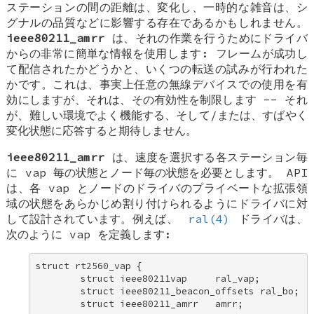
ステーションの間の距離は、変化し、一時的な雑音は、シ
グナルの品質などに影響する存在であるかもしれません。
ieee80211_amrr
は、それの作業を行うためにドライバ
からの非常に簡単な情報を使用します: フレームが成功し
て配信されたかどうかと、いくつの転送の試みが行われた
かです。これは、事実上任意の無線デバイスでの使用を有
効にしますが、それは、その有効性を制限します -- それ
が、難しい環境でよく機能する、そして/または、すばやく
変化状態に応答すると期待しません。
ieee80211_amrr
は、速度を選択する各ステーション毎
に vap 毎の状態とノード毎の状態を必要とします。 API
は、各 vap とノードのドライバのプライベートな拡張領
域の状態をあらかじめ割り付けられるようにドライバに対
して設計されています。例えば、
ral(4)
ドライバは、
次のように vap を定義します:
struct rt2560_vap { 

        struct ieee80211vap     ral_vap; 

        struct ieee80211_beacon_offsets ral_bo; 

        struct ieee80211_amrr   amrr; 
