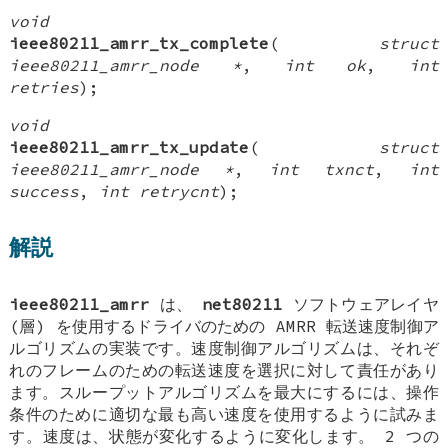
void
ieee80211_amrr_tx_complete
(
struct
ieee80211_amrr_node *
,
int ok
,
int
retries
);
void
ieee80211_amrr_tx_update
(
struct
ieee80211_amrr_node *
,
int txnct
,
int
success
,
int retrycnt
);
解説
ieee80211_amrr
は、
net80211
ソフトウェアレイヤ
(層) を使用するドライバのための AMRR 転送速度制御ア
ルゴリズムの実装です。速度制御アルゴリズムは、それぞ
れのフレームのための転送速度を選択に対して責任があり
ます。スループットアルゴリズムを最大にするには、操作
条件のために適切な最も高い速度を使用するように試みま
す。速度は、状態が変化するように変化します。 2 つの