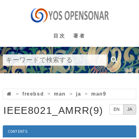
目次
著者
>
freebsd
>
man
>
ja
>
man9
IEEE8021_AMRR(9)
EN
JA
CONTENTS