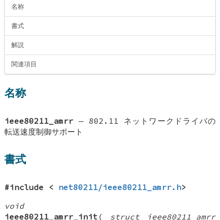
名称
書式
解説
関連項目
名称
ieee80211_amrr
—
802.11 ネットワークドライバの
転送速度制御サポート
書式
#include <
net80211/ieee80211_amrr.h
>
void
ieee80211_amrr_init
(
struct ieee80211_amrr